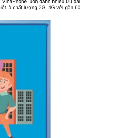
ờ VinaPhone luôn dành nhiều ưu đãi
iệt là chất lượng 3G, 4G với gần 60