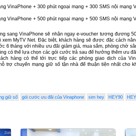
ạng VinaPhone + 300 phút ngoại mạng + 300 SMS nội mạng V
ạng VinaPhone + 500 phút ngoại mạng + 500 SMS nội mạng V
ng sang VinaPhone sẽ nhận ngay e-voucher tương đương 5
 xem MyTV Net. Đặc biệt, khách hàng sẽ được đặc cách nân
c 6 tháng với nhiều ưu đãi giảm giá, mua sắm, phòng chờ sân
g có thể lựa chọn các gói cước trả sau để hưởng thêm ưu đ
ách hàng có thể tới trực tiếp các phòng giao dịch của Vi
ỗ trợ chuyển mạng giữ số tận nhà để thuận tiện nhất cho k
g giữ số
gói cước ưu đãi của Vinaphone
sim hey
HEY90
HEY