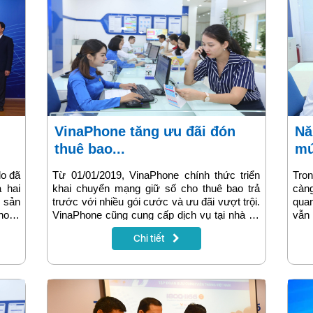
VinaPhone tăng ưu đãi đón
Năm thứ 5 liên tiếp VNPT đạt
thuê bao...
mứ
lo đã
Từ 01/01/2019, VinaPhone chính thức triển
Tron
 hai
khai chuyển mạng giữ số cho thuê bao trả
càng
 sản
trước với nhiều gói cước và ưu đãi vượt trội.
quan
Phone
VinaPhone cũng cung cấp dịch vụ tại nhà để
vẫn
ng và
thuận tiện nhất cho khách hàng có nhu cầu.
kinh
Chi tiết
tiế
20%