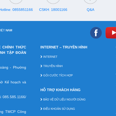
Hotline: 0855851166
CSKH: 18001166
Q&A
E CHÍNH THỨC
INTERNET – TRUYỀN HÌNH
ÁNH TẬP ĐOÀN
INTERNET
TRUYỀN HÌNH
 Hoàng - Phường
GÓI CƯỚC TÍCH HỢP
ở Kế hoạch và
HỖ TRỢ KHÁCH HÀNG
ại
085.585.1166/
BẢO VỆ DỮ LIỆU NGƯỜI DÙNG
ĐIỀU KHOẢN SỬ DỤNG
àng TMCP Công