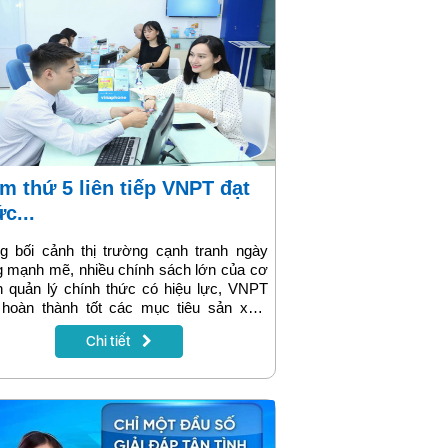
c...
g bối cảnh thị trường cạnh tranh ngày
 mạnh mẽ, nhiều chính sách lớn của cơ
 quản lý chính thức có hiệu lực, VNPT
 hoàn thành tốt các mục tiêu sản xuất
 doanh năm 2018. Đây là năm thứ 5 liên
Chi tiết
p VNPT đạt mức tăng trưởng cao, trên
.