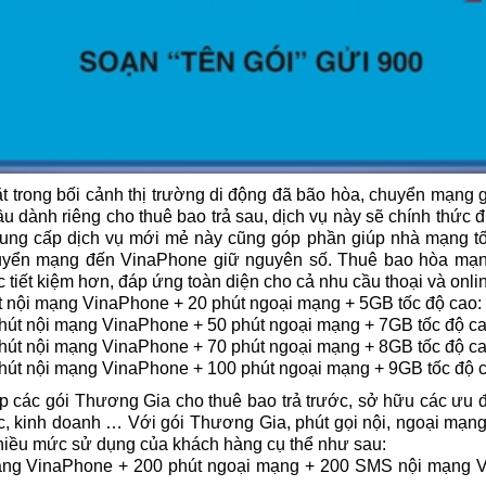
 trong bối cảnh thị trường di động đã bão hòa, chuyển mạng
u dành riêng cho thuê bao trả sau, dịch vụ này sẽ chính thức đ
 cung cấp dịch vụ mới mẻ này cũng góp phần giúp nhà mạng tố
chuyển mạng đến VinaPhone giữ nguyên số. Thuê bao hòa mạn
tiết kiệm hơn, đáp ứng toàn diện cho cả nhu cầu thoại và onlin
 nội mạng VinaPhone + 20 phút ngoại mạng + 5GB tốc độ cao
hút nội mạng VinaPhone + 50 phút ngoại mạng + 7GB tốc độ c
hút nội mạng VinaPhone + 70 phút ngoại mạng + 8GB tốc độ c
hút nội mạng VinaPhone + 100 phút ngoại mạng + 9GB tốc độ 
các gói Thương Gia cho thuê bao trả trước, sở hữu các ưu đ
c, kinh doanh … Với gói Thương Gia, phút gọi nội, ngoại mạn
hiều mức sử dụng của khách hàng cụ thể như sau:
ạng VinaPhone + 200 phút ngoại mạng + 200 SMS nội mạng V