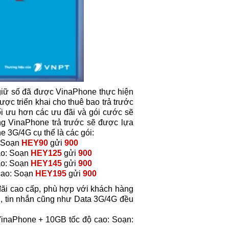
 giữ số đã được VinaPhone thực hiện
ược triển khai cho thuê bao trả trước
i ưu hơn các ưu đãi và gói cước sẽ
g VinaPhone trả trước sẽ được lựa
e 3G/4G cụ thể là các gói:
: Soạn
HEY90
gửi
900
ao: Soạn
HEY125
gửi
900
ao: Soạn
HEY145
gửi
900
cao: Soạn
HEY195
gửi
900
ãi cao cấp, phù hợp với khách hàng
g, tin nhắn cũng như Data 3G/4G đều
inaPhone + 10GB tốc độ cao: Soạn: