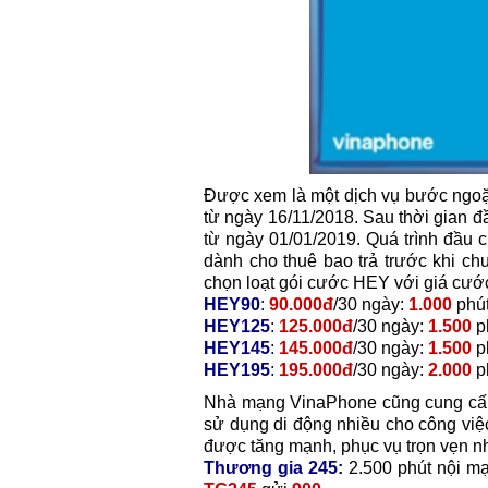
Được xem là một dịch vụ bước ngoặt
từ ngày 16/11/2018. Sau thời gian đầ
từ ngày 01/01/2019. Quá trình đầu
dành cho thuê bao trả trước khi 
chọn loạt gói cước HEY với giá cước 
HEY90
:
90.000đ
/30 ngày:
1.000
phút
HEY125
:
125.000đ
/30 ngày:
1.500
p
HEY145
:
145.000đ
/30 ngày:
1.500
p
HEY195
:
195.000đ
/30 ngày:
2.000
p
Nhà mạng VinaPhone cũng cung cấp 
sử dụng di động nhiều cho công việ
được tăng mạnh, phục vụ trọn vẹn n
Thương gia 245:
2.500 phút nội m