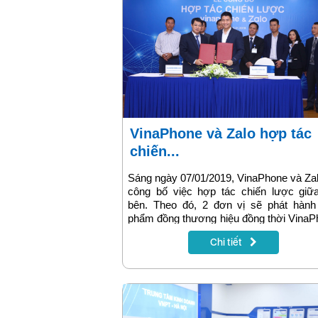
VinaPhone và Zalo hợp tác
chiến...
Sáng ngày 07/01/2019, VinaPhone và Za
công bố việc hợp tác chiến lược giữa
bên. Theo đó, 2 đơn vị sẽ phát hành
phẩm đồng thương hiệu đồng thời Vina
cũng sẽ triển khai mở rộng kênh bán hà
Chi tiết
kênh chăm sóc khách hàng trên Zalo.