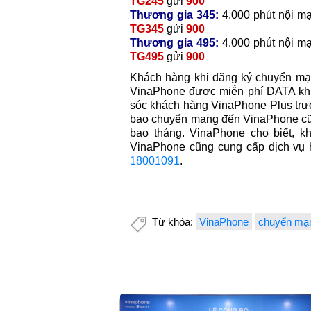
TG245
gửi
900
Thương gia 345:
4.000 phút nội m
TG345
gửi
900
Thương gia 495:
4.000 phút nội m
TG495
gửi
900
Khách hàng khi đăng ký chuyển mạ
VinaPhone được miễn phí DATA khi
sóc khách hàng VinaPhone Plus trướ
bao chuyển mạng đến VinaPhone cũn
bao tháng. VinaPhone cho biết, kh
VinaPhone cũng cung cấp dịch vụ h
18001091
.
Từ khóa:
VinaPhone
chuyển mạn