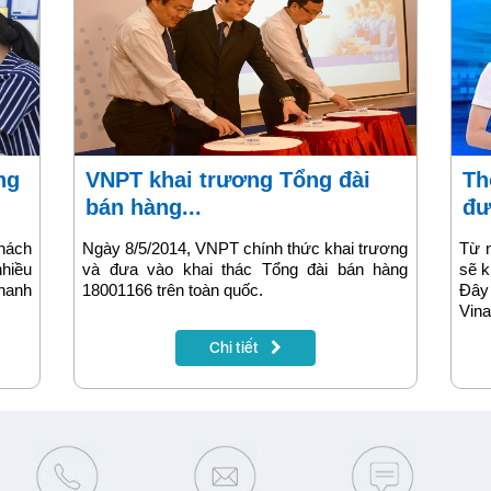
VNPT khai trương Tổng đài
Thông báo: Sẽ không gọi
bán hàng...
đư
hách
Ngày 8/5/2014, VNPT chính thức khai trương
Từ n
hiều
và đưa vào khai thác Tổng đài bán hàng
sẽ k
nhanh
18001166 trên toàn quốc.
Đây
Vin
thố
Chi tiết
tổng
9191
hàng
tổng
thuê