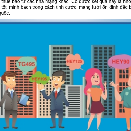
 thuê bao từ các nhà mạng khác. Có được kết quả này là nh
 tốt, minh bạch trong cách tính cước, mạng lưới ổn định đặc b
 quốc.