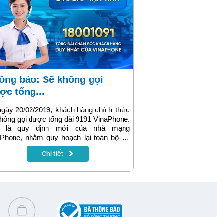
ợc tổng...
gày 20/02/2019, khách hàng chính thức
hông gọi được tổng đài 9191 VinaPhone.
 là quy định mới của nhà mạng
aPhone, nhằm quy hoạch lại toàn bộ hệ
ng chăm sóc khách hàng qua các đầu số
Chi tiết
 đài. Sau khi ngừng hoạt động tổng đài
, VinaPhone sẽ tiếp nhận hỗ trợ khách
 bằng tổng đài 18001091. Đây là đầu số
 đài rất quen thuộc với nhiều người dùng
 bao di động mạng VinaPhone trước đây.