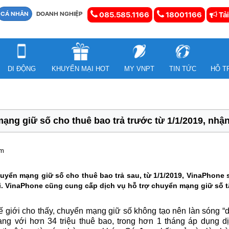
CÁ NHÂN
DOANH NGHIỆP
085.585.1166
18001166
Tải
DI ĐỘNG
KHUYẾN MẠI HOT
MY VNPT
TIN TỨC
HỖ T
ạng giữ số cho thuê bao trả trước từ 1/1/2019, nhậ
em
yển mạng giữ số cho thuê bao trả sau, từ 1/1/2019, VinaPhone s
ãi. VinaPhone cũng cung cấp dịch vụ hỗ trợ chuyển mạng giữ số 
ế giới cho thấy, chuyển mạng giữ số không tạo nên làn sóng “d
ng với hơn 34 triệu thuê bao, trong hơn 1 tháng áp dụng dịc