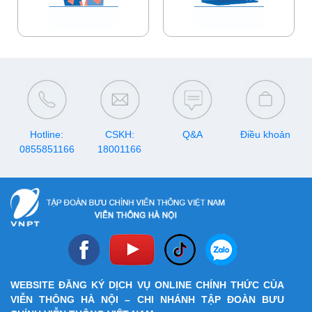
Hotline:
CSKH:
Q&A
Điều khoản
0855851166
18001166
WEBSITE ĐĂNG KÝ DỊCH VỤ ONLINE CHÍNH THỨC CỦA
VIỄN THÔNG HÀ NỘI – CHI NHÁNH TẬP ĐOÀN BƯU