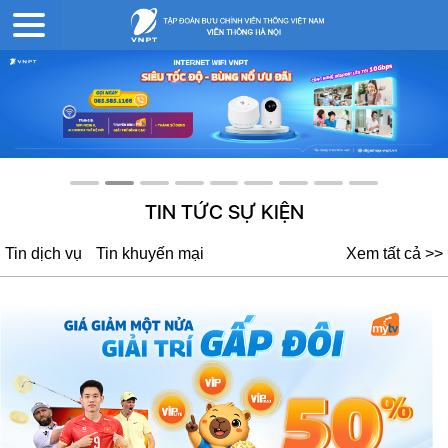
Cửa hàng
Hỗ trợ
Mẫu hợp
Video hướng dẫn
giao dịch
khác
đồng
TIN TỨC SỰ KIỆN
Tin dịch vụ
Tin khuyến mại
Xem tất cả >>