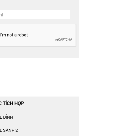
C TÍCH HỢP
E ĐỈNH
E SÀNH 2