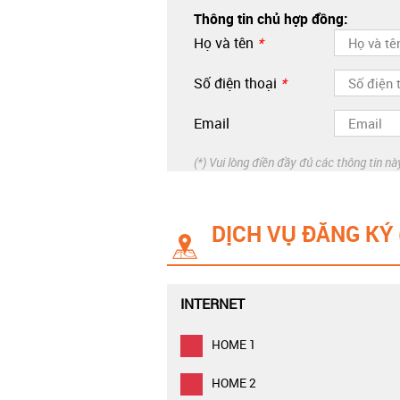
Thông tin chủ hợp đồng:
Họ và tên
*
Số điện thoại
*
Email
(*) Vui lòng điền đầy đủ các thông tin nà
DỊCH VỤ ĐĂNG KÝ 
INTERNET
HOME 1
HOME 2