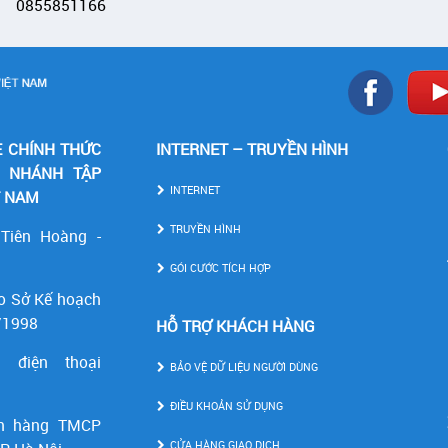
0855851166
E CHÍNH THỨC
INTERNET – TRUYỀN HÌNH
I NHÁNH TẬP
INTERNET
T NAM
TRUYỀN HÌNH
 Tiên Hoàng -
GÓI CƯỚC TÍCH HỢP
o Sở Kế hoạch
/1998
HỖ TRỢ KHÁCH HÀNG
 điện thoại
BẢO VỆ DỮ LIỆU NGƯỜI DÙNG
ĐIỀU KHOẢN SỬ DỤNG
n hàng TMCP
CỬA HÀNG GIAO DỊCH