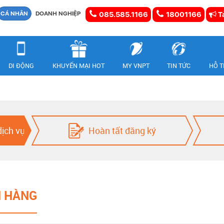
CÁ NHÂN
DOANH NGHIỆP
085.585.1166
18001166
Tả
DI ĐỘNG
KHUYẾN MẠI HOT
MY VNPT
TIN TỨC
HỖ 
dịch vụ
Hoàn tất đăng ký
H HÀNG