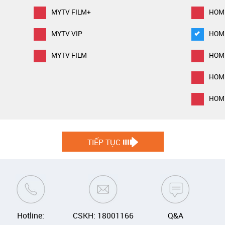
MYTV FILM+
HOM
MYTV VIP
HOM
MYTV FILM
HOM
HOM
HOME
TIẾP TỤC
Hotline:
CSKH: 18001166
Q&A