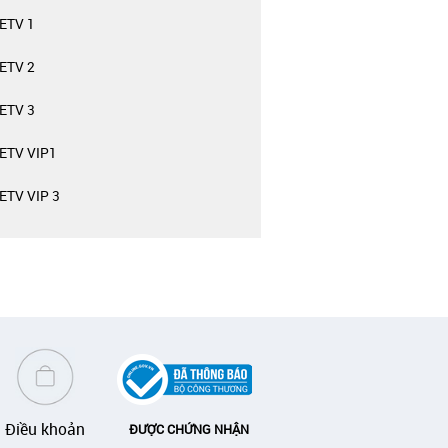
ETV 1
ETV 2
ETV 3
ETV VIP1
TV VIP 3
Điều khoản
ĐƯỢC CHỨNG NHẬN