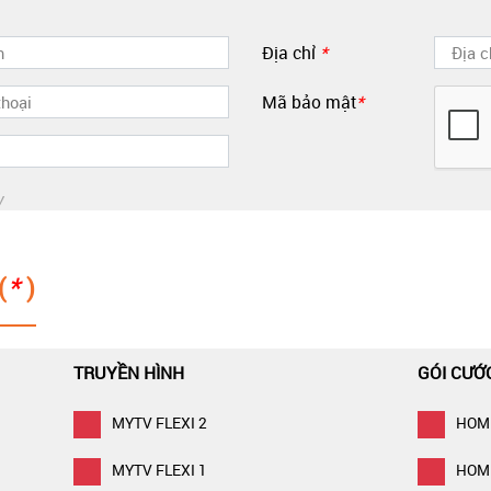
Địa chỉ
*
Mã bảo mật
*
y
(
*
)
TRUYỀN HÌNH
GÓI CƯỚ
MYTV FLEXI 2
HOM
MYTV FLEXI 1
HOM