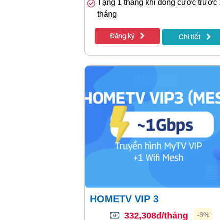
Tặng 1 tháng khi đóng cước trước
tháng
Đăng ký
Chi tiết
HOMETV VIP 3
332,308đ/tháng
-8%