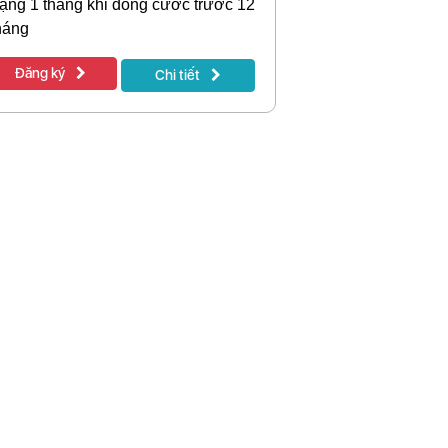
ặng 1 tháng khi đóng cước trước 12
háng
Đăng ký
Chi tiết