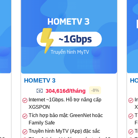
HOMETV 3
H
304,616đ/tháng
-8%
Internet ~1Gbps. Hỗ trợ nâng cấp
I
XGSPON
Tích hợp bảo mật: GreenNet hoặc
T
Family Safe
F
Truyền hình MyTV (App) đặc sắc
T