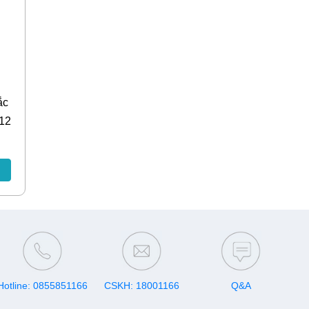
ắc
 12
Hotline: 0855851166
CSKH: 18001166
Q&A