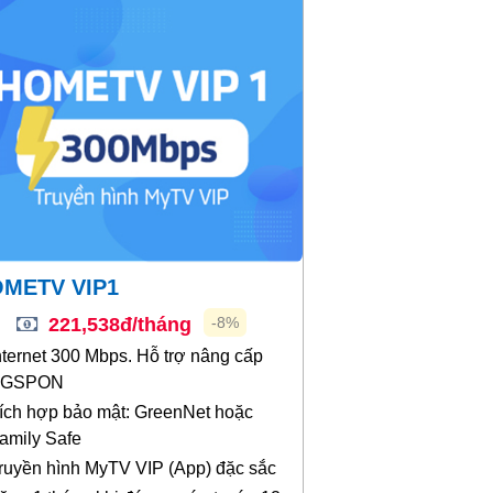
OMETV VIP1
221,538đ/tháng
-8%
nternet 300 Mbps. Hỗ trợ nâng cấp
XGSPON
ích hợp bảo mật: GreenNet hoặc
amily Safe
ruyền hình MyTV VIP (App) đặc sắc