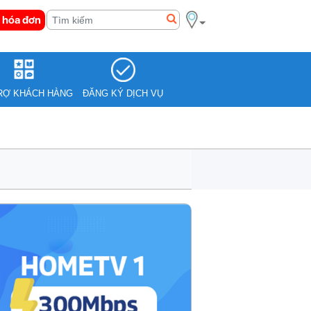
 hóa đơn
RỢ KHÁCH HÀNG
ĐĂNG KÝ DỊCH VỤ