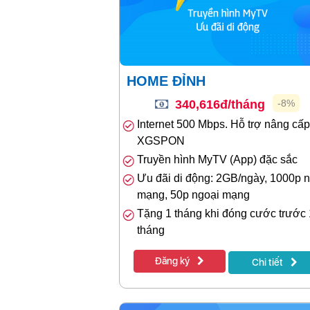
HOME ĐỈNH
340,616đ/tháng
-8%
Internet 500 Mbps. Hỗ trợ nâng cấp
XGSPON
Truyền hình MyTV (App) đặc sắc
Ưu đãi di động: 2GB/ngày, 1000p n
mạng, 50p ngoại mạng
Tặng 1 tháng khi đóng cước trước
tháng
Đăng ký
Chi tiết