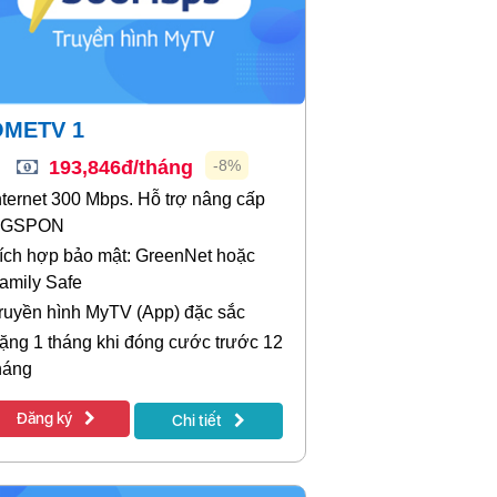
OMETV 1
193,846đ/tháng
-8%
nternet 300 Mbps. Hỗ trợ nâng cấp
XGSPON
ích hợp bảo mật: GreenNet hoặc
amily Safe
ruyền hình MyTV (App) đặc sắc
ặng 1 tháng khi đóng cước trước 12
háng
Đăng ký
Chi tiết