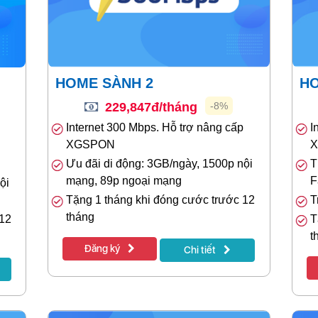
HOME SÀNH 2
H
229,847đ/tháng
-8%
Internet 300 Mbps. Hỗ trợ nâng cấp
I
XGSPON
Ưu đãi di động: 3GB/ngày, 1500p nội
T
mạng, 89p ngoại mạng
F
ội
Tặng 1 tháng khi đóng cước trước 12
T
tháng
 12
T
t
Đăng ký
Chi tiết