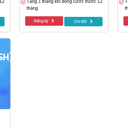
 12
Tặng 1 tháng khi đóng cước trước 12
T
tháng
t
Đăng ký
Chi tiết