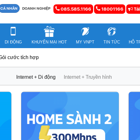
CÁ NHÂN
DOANH NGHIỆP
085.585.1166
18001166
Tải
DI ĐỘNG
KHUYẾN MẠI HOT
MY VNPT
TIN TỨC
HỖ T
Gói cước tích hợp
Internet + Di động
Internet + Truyền hình