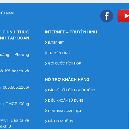
E CHÍNH THỨC
INTERNET – TRUYỀN HÌNH
ÁNH TẬP ĐOÀN
INTERNET
TRUYỀN HÌNH
 Hoàng - Phường
GÓI CƯỚC TÍCH HỢP
ở Kế hoạch và
HỖ TRỢ KHÁCH HÀNG
ại
085.585.1166/
BẢO VỆ DỮ LIỆU NGƯỜI DÙNG
ĐIỀU KHOẢN SỬ DỤNG
àng TMCP Công
CỬA HÀNG GIAO DỊCH
TMCP Ðầu tư và
MẪU HỢP ĐỒNG
dịch 3