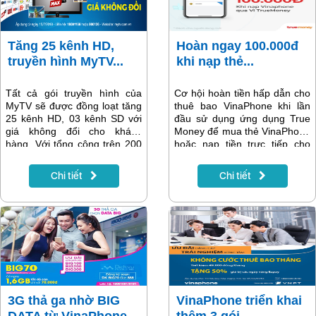
Tăng 25 kênh HD,
Hoàn ngay 100.000đ
truyền hình MyTV...
khi nạp thẻ...
Tất cả gói truyền hình của
Cơ hội hoàn tiền hấp dẫn cho
MyTV sẽ được đồng loạt tăng
thuê bao VinaPhone khi lần
25 kênh HD, 03 kênh SD với
đầu sử dụng ứng dụng True
giá không đổi cho khách
Money để mua thẻ VinaPhone
hàng. Với tổng cộng trên 200
hoặc nạp tiền trực tiếp cho
kênh, MyTV cũng là dịch vụ
thuê bao VinaPhone.
truyền hình có lượng kênh nói
Chi tiết
Chi tiết
chung và kênh HD nói riêng
phong phú bậc nhất trên thị
trường hiện nay.
3G thả ga nhờ BIG
VinaPhone triển khai