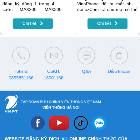
đăng ký dùng 1 trong 4 gói
VinaPhone đã ra mắt nhiều
cước MAX200, MAX300,
gói ezCom trả sau mới có thể
BIG200 và BIG300 sẽ được
sử dụng dài hạn với giá cước
hưởng kết nối ưu tiên, nhân
tiết kiệm đến 20%.
Chi tiết
Chi tiết
đến 6 lần dung lượng cùng
nhiều ưu đãi hấp dẫn khác.
Hotline:
CSKH:
Q&A
Điều khoản
0855851166
18001166
WEBSITE ĐĂNG KÝ DỊCH VỤ ONLINE CHÍNH THỨC CỦA