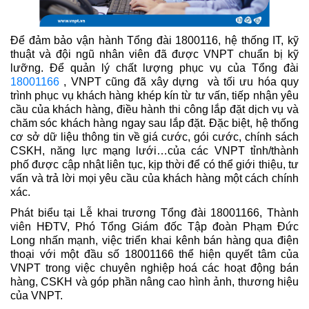
Để đảm bảo vận hành Tổng đài 1800116, hệ thống IT, kỹ
thuật và đội ngũ nhân viên đã được VNPT chuẩn bị kỹ
lưỡng. Để quản lý chất lượng phục vụ của Tổng đài
18001166
, VNPT cũng đã xây dựng và tối ưu hóa quy
trình phục vụ khách hàng khép kín từ tư vấn, tiếp nhận yêu
cầu của khách hàng, điều hành thi công lắp đặt dịch vụ và
chăm sóc khách hàng ngay sau lắp đặt. Đặc biệt, hệ thống
cơ sở dữ liệu thông tin về giá cước, gói cước, chính sách
CSKH, năng lực mạng lưới…của các VNPT tỉnh/thành
phố được cập nhật liên tục, kịp thời để có thể giới thiệu, tư
vấn và trả lời mọi yêu cầu của khách hàng một cách chính
xác.
Phát biểu tại Lễ khai trương Tổng đài 18001166, Thành
viên HĐTV, Phó Tổng Giám đốc Tập đoàn Phạm Đức
Long nhấn mạnh, việc triển khai kênh bán hàng qua điện
thoại với một đầu số 18001166 thể hiện quyết tâm của
VNPT trong việc chuyên nghiệp hoá các hoạt động bán
hàng, CSKH và góp phần nâng cao hình ảnh, thương hiệu
của VNPT.