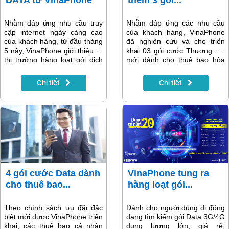
DATA từ VinaPhone
thêm 3 gói...
Nhằm đáp ứng nhu cầu truy
Nhằm đáp ứng các nhu cầu
cập internet ngày càng cao
của khách hàng, VinaPhone
của khách hàng, từ đầu tháng
đã nghiên cứu và cho triển
5 này, VinaPhone giới thiệu ra
khai 03 gói cước Thương gia
thị trường hàng loạt gói dịch
mới dành cho thuê bao hòa
vụ 3G cực "khủng". Với các
mạng mới trả sau trên toàn
gói 3G mới của VinaPhone
quốc với việc tích hợp nhiều
Chi tiết
Chi tiết
bao gồm BIG70, BIG100,
ưu đãi về cả số phút gọi nội,
BIG200 và BIG300, khách
ngoại mạng và Data.
hàng có thể thoải mái sử dụng
3G với dung lượng lớn với
mức chi phí rất hiệu quả.
4 gói cước Data dành
VinaPhone tung ra
cho thuê bao...
hàng loạt gói...
Theo chính sách ưu đãi đặc
Dành cho người dùng di động
biệt mới được VinaPhone triển
đang tìm kiếm gói Data 3G/4G
khai, các thuê bao cá nhân
dung lượng lớn, giá rẻ,