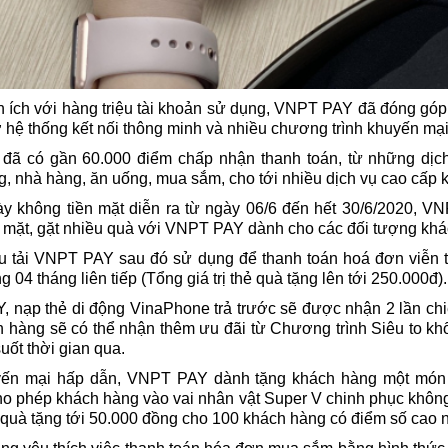
ện ích với hàng triệu tài khoản sử dụng, VNPT PAY đã đóng góp
ờ hệ thống kết nối thông minh và nhiều chương trình khuyến mạ
đã có gần 60.000 điểm chấp nhận thanh toán, từ những dịch
ng, nhà hàng, ăn uống, mua sắm, cho tới nhiều dịch vụ cao cấp 
y không tiền mặt diễn ra từ ngày 06/6 đến hết 30/6/2020, VN
n mặt, gặt nhiều quà với VNPT PAY dành cho các đối tượng k
ầu tải VNPT PAY sau đó sử dụng để thanh toán hoá đơn viễn 
04 tháng liên tiếp (Tổng giá trị thẻ quà tặng lên tới 250.000đ).
 nạp thẻ di động VinaPhone trả trước sẽ được nhận 2 lần chiế
h hàng sẽ có thể nhận thêm ưu đãi từ Chương trình Siêu to kh
ốt thời gian qua.
yến mại hấp dẫn, VNPT PAY dành tặng khách hàng một món 
ho phép khách hàng vào vai nhân vật Super V chinh phục không
uà tặng tới 50.000 đồng cho 100 khách hàng có điểm số cao n