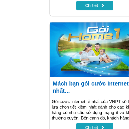
sử dụng dịch vụ Internet – Truyền hìn
Chi tiết
nhà mạng này.
Mách bạn gói cước Internet rẻ
nhất...
Gói cước internet rẻ nhất của VNPT sẽ 
lựa chọn tiết kiệm nhất dành cho các 
hàng có nhu cầu sử dụng mạng ít và k
thường xuyên. Bên cạnh đó, khách hàn
được tham gia các chương trình khuyế
Chi tiết
và quà tặng rất đặc biệt từ VNPT. Để tìm