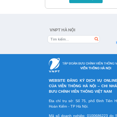
rõ hơn về gói cước này, các bạn hãy the
nội dung sau đây.
VNPT HÀ NỘI
WEBSITE ĐĂNG KÝ DỊCH VỤ ONLIN
CỦA VIỄN THÔNG HÀ NỘI – CHI NH
BƯU CHÍNH VIỄN THÔNG VIỆT NAM
Địa chỉ trụ sở: Số 75, phố Đinh Tiên
Hoàn Kiếm - TP Hà Nội.
Mã số doanh nghiệp:
0100686223
do S