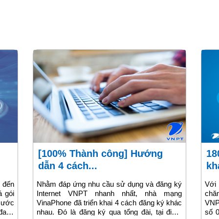
[100% Thành công] Hướng
18001166: Tổng đài chăm sóc
dẫn 4 cách...
kh
 đến
Nhằm đáp ứng nhu cầu sử dụng và đăng ký
Với
á gói
Internet VNPT nhanh nhất, nhà mạng
chă
cước
VinaPhone đã triển khai 4 cách đăng ký khác
VNPT
đang
nhau. Đó là đăng ký qua tổng đài, tại điểm
số 