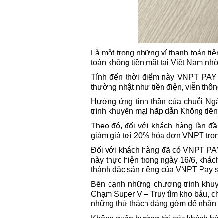
Là một trong những ví thanh toán ti
toán không tiền mặt tại Việt Nam nh
Tính đến thời điểm này VNPT PAY 
thường nhật như tiền điện, viễn thô
Hưởng ứng tinh thần của chuỗi Ngà
trình khuyến mại hấp dẫn Không tiề
Theo đó, đối với khách hàng lần đ
giảm giá tới 20% hóa đơn VNPT trong 
Đối với khách hàng đã có VNPT PAY,
này thực hiện trong ngày 16/6, khác
thành đặc sản riêng của VNPT Pay su
Bên cạnh những chương trình khu
Chạm Super V – Truy tìm kho báu, c
những thử thách đáng gờm để nhận q