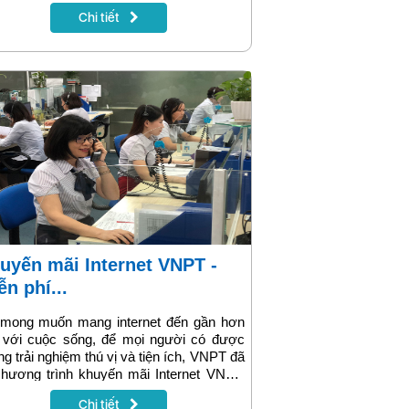
 đài miễn phí 18001166.
Chi tiết
ễn phí...
 mong muốn mang internet đến gần hơn
 với cuộc sống, để mọi người có được
g trải nghiệm thú vị và tiện ích, VNPT đã
hương trình khuyến mãi Internet VNPT:
 phí lắp đặt, tặng cước sử dụng….. Để
Chi tiết
 chi tiết những ưu đãi mà VNPT mang lại