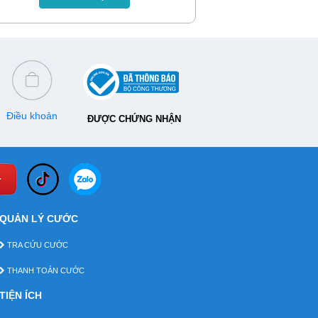
khách hàng, chúng ta cùng đi tìm hiểu
bài viết sau đây.
Điều khoản
ĐƯỢC CHỨNG NHẬN
QUẢN LÝ CƯỚC
TRA CỨU CƯỚC
THANH TOÁN CƯỚC
TIỆN ÍCH