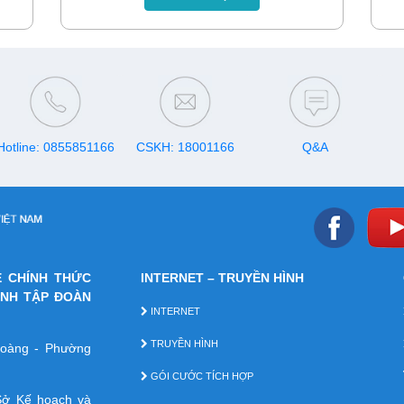
o dõi
cuộc gọi lừa đảo này.
cho 
với 
Hotline: 0855851166
CSKH: 18001166
Q&A
E CHÍNH THỨC
INTERNET – TRUYỀN HÌNH
ÁNH TẬP ĐOÀN
INTERNET
TRUYỀN HÌNH
 Hoàng - Phường
GÓI CƯỚC TÍCH HỢP
ở Kế hoạch và