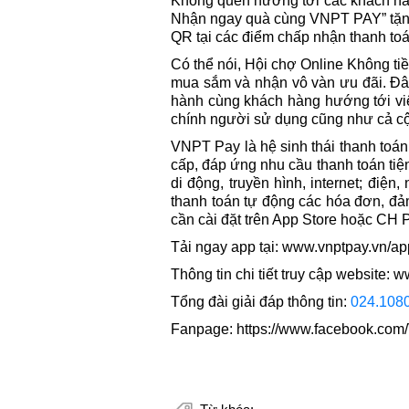
Không quên hướng tới các khách hàn
Nhận ngay quà cùng VNPT PAY” tặng
QR tại các điểm chấp nhận thanh toá
Có thể nói, Hội chợ Online Không ti
mua sắm và nhận vô vàn ưu đãi. Đ
hành cùng khách hàng hướng tới việ
chính người sử dụng cũng như cả c
VNPT Pay là hệ sinh thái thanh toán
cấp, đáp ứng nhu cầu thanh toán tiệ
di động, truyền hình, internet; đi
thanh toán tự động các hóa đơn, đả
cần cài đặt trên App Store hoặc CH 
Tải ngay app tại: www.vnptpay.vn/ap
Thông tin chi tiết truy cập website: 
Tổng đài giải đáp thông tin:
024.108
Fanpage: https://www.facebook.co