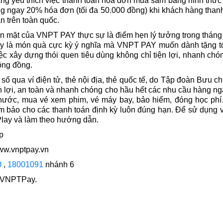
g yêu thích việc thanh toán hóa đơn mua sắm bằng hình thức
 ngay 20% hóa đơn (tối đa 50.000 đồng) khi khách hàng tha
n trên toàn quốc.
ền mặt của VNPT PAY thực sự là điểm hẹn lý tưởng trong tháng
ây là món quà cực kỳ ý nghĩa mà VNPT PAY muốn dành tặng t
c xây dựng thói quen tiêu dùng không chỉ tiện lợi, nhanh ch
ộng đồng.
 số qua ví điện tử, thẻ nội địa, thẻ quốc tế, do Tập đoàn Bưu
n lợi, an toàn và nhanh chóng cho hầu hết các nhu cầu hàng n
ện, nước, mua vé xem phim, vé máy bay, bảo hiểm, đóng học p
m bảo cho các thanh toán định kỳ luôn đúng hạn. Để sử dụng 
Play và làm theo hướng dẫn.
p
www.vnptpay.vn
0
,
18001091
nhánh 6
m/VNPTPay.