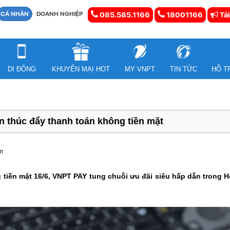
CÁ NHÂN
DOANH NGHIỆP
085.585.1166
18001166
Tải
DI ĐỘNG
KHUYẾN MẠI HOT
MY VNPT
TIN TỨC
HỖ T
 thúc đẩy thanh toán không tiền mặt
m
tiền mặt 16/6, VNPT PAY tung chuỗi ưu đãi siêu hấp dẫn trong H