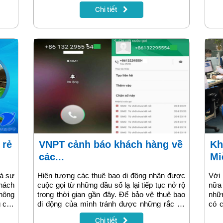
h của
giao dịch, trên website và qua app My VNPT.
tổng
Chi tiết
Khách hàng có thể lựa chọn hình thức đăng
ký phù hợp nhất với mình để sử dụng
Internet nhanh chóng.
VNPT cảnh báo khách hàng về
Khuyến mãi Internet VNPT -
các...
Mi
là sự
Hiện tượng các thuê bao di động nhận được
Với
khách
cuộc gọi từ những đầu số lạ lại tiếp tục nở rộ
nữa
hông
trong thời gian gần đây. Để bảo vệ thuê bao
nhữn
g còn
di động của mình tránh được những rắc rối
có c
n mãi
không đáng có, VNPT khuyến nghị khách
miễn
Chi tiết
 hiểu
hàng cần cảnh giác cao độ trước những
biết