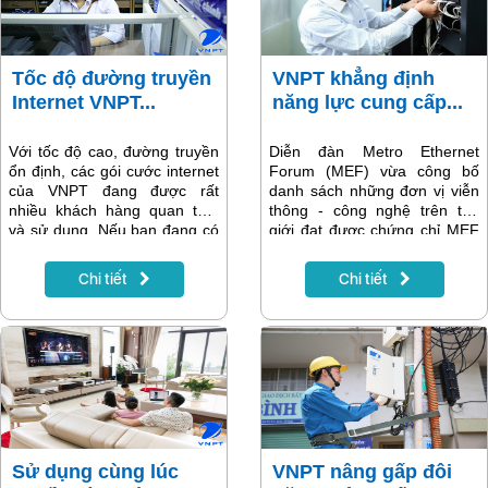
…
Tốc độ đường truyền
VNPT khẳng định
Internet VNPT...
năng lực cung cấp...
Với tốc độ cao, đường truyền
Diễn đàn Metro Ethernet
ổn định, các gói cước internet
Forum (MEF) vừa công bố
của VNPT đang được rất
danh sách những đơn vị viễn
nhiều khách hàng quan tâm
thông - công nghệ trên thế
và sử dụng. Nếu bạn đang có
giới đạt được chứng chỉ MEF
thắc mắc tốc độ đường truyền
3.0. Tập đoàn Bưu chính Viễn
internet VNPT là bao nhiêu thì
thông Việt Nam (VNPT) năm
Chi tiết
Chi tiết
hãy theo dõi ngay những nội
thứ 2 liên tiếp nhận được
dung sau đây để tìm câu trả
chứng chỉ uy tín này.
lời cho mình nhé.
Sử dụng cùng lúc
VNPT nâng gấp đôi