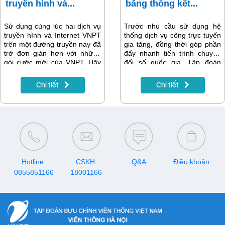
truyền hình và...
băng thông kết...
Sử dụng cùng lúc hai dịch vụ
Trước nhu cầu sử dụng hệ
truyền hình và Internet VNPT
thống dịch vụ công trực tuyến
trên một đường truyền nay đã
gia tăng, đồng thời góp phần
trở đơn giản hơn với những
đẩy nhanh tiến trình chuyển
gói cước mới của VNPT. Hãy
đổi số quốc gia, Tập đoàn
cùng chúng tôi khám phá
VNPT sẽ nâng gấp đôi băng
những gói cước đó là gì nhé.
thông kết nối Cổng dịch vụ
Chi tiết
Chi tiết
công quốc gia tại tất cả các
cấp chính quyền.
Hotline:
CSKH:
Q&A
Điều khoản
0855851166
18001166