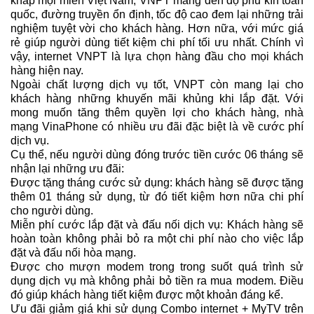
khắp mọi miền Việt Nam, VNPT mang đến độ phủ kín toàn
quốc, đường truyền ổn định, tốc độ cao đem lại những trải
nghiệm tuyệt vời cho khách hàng. Hơn nữa, với mức giá
rẻ giúp người dùng tiết kiệm chi phí tối ưu nhất. Chính vì
vậy, internet VNPT là lựa chọn hàng đầu cho mọi khách
hàng hiện nay.
Ngoài chất lượng dịch vụ tốt, VNPT còn mang lại cho
khách hàng những khuyến mãi khủng khi lắp đặt. Với
mong muốn tăng thêm quyền lợi cho khách hàng, nhà
mạng VinaPhone có nhiều ưu đãi đặc biệt là về cước phí
dịch vụ.
Cụ thể, nếu người dùng đóng trước tiền cước 06 tháng sẽ
nhận lại những ưu đãi:
Được tặng tháng cước sử dụng: khách hàng sẽ được tặng
thêm 01 tháng sử dụng, từ đó tiết kiệm hơn nữa chi phí
cho người dùng.
Miễn phí cước lắp đặt và đấu nối dịch vụ: Khách hàng sẽ
hoàn toàn không phải bỏ ra một chi phí nào cho việc lắp
đặt và đấu nối hòa mạng.
Được cho mượn modem trong trong suốt quá trình sử
dụng dịch vụ mà không phải bỏ tiền ra mua modem. Điều
đó giúp khách hàng tiết kiệm được một khoản đáng kể.
Ưu đãi giảm giá khi sử dụng Combo internet + MyTV trên