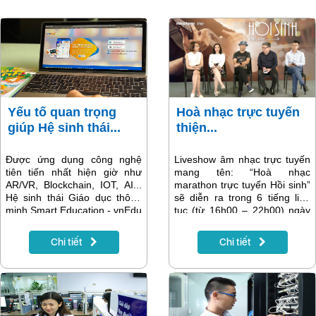
Yếu tố quan trọng
Hoà nhạc trực tuyến
giúp Hệ sinh thái...
thiện...
Được ứng dụng công nghệ
Liveshow âm nhạc trực tuyến
tiên tiến nhất hiện giờ như
mang tên: “Hoà nhạc
AR/VR, Blockchain, IOT, AI...
marathon trực tuyến Hồi sinh”
Hệ sinh thái Giáo dục thông
sẽ diễn ra trong 6 tiếng liên
minh Smart Education - vnEdu
tục (từ 16h00 – 22h00) ngày
4.0 của Tập đoàn Bưu chính
30/05/2020 trên
Viễn thông Việt Nam VNPT đã
Fanpage/Youtube Tạp chí
Chi tiết
Chi tiết
vinh dự nằm trong top 10
Đẹp Fanpage/Youtube VNPT
danh hiệu Sao Khuê 2020.
VinaPhone kênh truyền hình
MyTV,…với sự tham gia của
các nghệ sỹ hàng đầu Việt
Nam như Đàm Vĩnh Hưng, Mỹ
Linh, Quang Dũng, Uyên Linh,