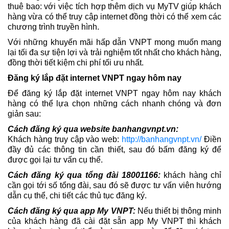
thuê bao: với việc tích hợp thêm dịch vụ MyTV giúp khách
hàng vừa có thể truy cập internet đồng thời có thể xem các
chương trình truyền hình.
Với những khuyến mãi hấp dẫn VNPT mong muốn mang
lại tối đa sự tiện lợi và trải nghiệm tốt nhất cho khách hàng,
đồng thời tiết kiệm chi phí tối ưu nhất.
Đăng ký lắp đặt internet VNPT ngay hôm nay
Để đăng ký lắp đặt internet VNPT ngay hôm nay khách
hàng có thể lựa chọn những cách nhanh chóng và đơn
giản sau:
Cách đăng ký qua website banhangvnpt.vn:
Khách hàng truy cập vào web:
http://banhangvnpt.vn/
Điền
đầy đủ các thông tin cần thiết, sau đó bấm đăng ký để
được gọi lại tư vấn cụ thể.
Cách đăng ký qua tổng đài 18001166:
khách hàng chỉ
cần gọi tới số tổng đài, sau đó sẽ được tư vấn viên hướng
dẫn cụ thể, chi tiết các thủ tục đăng ký.
Cách đăng ký qua app My VNPT:
Nếu thiết bị thông minh
của khách hàng đã cài đặt sẵn app My VNPT thì khách