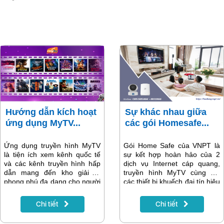
Hướng dẫn kích hoạt
Sự khác nhau giữa
ứng dụng MyTV...
các gói Homesafe...
Ứng dụng truyền hình MyTV
Gói Home Safe của VNPT là
là tiện ích xem kênh quốc tế
sự kết hợp hoàn hảo của 2
và các kênh truyền hình hấp
dịch vụ Internet cáp quang,
dẫn mang đến kho giải trí
truyền hình MyTV cùng với
phong phú đa dạng cho người
các thiết bị khuếch đại tín hiệu
dùng. Chỉ với 01 tài khoản duy
Wifi Mesh, Camera an ninh.
nhất, quý khách hàng có thể
Để phù hợp với nhu cầu của
Chi tiết
Chi tiết
thưởng thức các kênh truyền
mỗi hộ gia đình, VNPT ra mắt
hình chất lượng cao, truyền
3 gói cước: Homesafe 1,