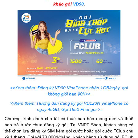
khảo gói
VD90
.
>>Xem thêm: Đăng ký VD90 VinaPhone nhận 1GB/ngày, gọi
không giới hạn 90K<<
>>Xem thêm: Hướng dẫn đăng ký gói VD120N VinaPhone có
ngay 45GB, Gọi 1550 Phút gọi<<
Chương trình dành cho tất cả thuê bao hòa mạng mới và thuê
bao trả trước chưa đăng ký gói. Tại VNPT Shop, khách hàng có
thể chọn lựa đăng ký SIM kèm gói cước hoặc gói cước FClub chu
kỳ 1 tháng. Chỉ với 79.000đ/tháng, khách hàng sử dụng gói FClub