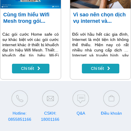
Cùng tìm hiểu Wifi
Vì sao nên chọn dịch
Mesh trong gói...
vụ internet và...
Các gói cước Home safe có
Đối với hầu hết các gia đình,
sự khác biệt với các gói cước
Internet là một tiện ích không
internet khác ở thiết bị khuếch
thể thiếu. Hiện nay có rất
đại tín hiệu Wifi Mesh. Thiết bị
nhiều nhà cung cấp dịch vụ
khuếch đại tín hiệu Wi-Fi
Internet và truyền hình, vậy
Mesh của VNPT có chức năng
đâu là những tiêu chí quan
loại bỏ các rào cản vật lý, giúp
trọng để bạn lựa chọn, và vì
Chi tiết
Chi tiết
mọi thành viên trong gia đình
sao nên chọn dịch vụ của
có thể sử dụng Wifi ở tất cả
VNPT?
các vị trí trong ngôi nhà của
bạn.
Hotline:
CSKH:
Q&A
Điều khoản
0855851166
18001166