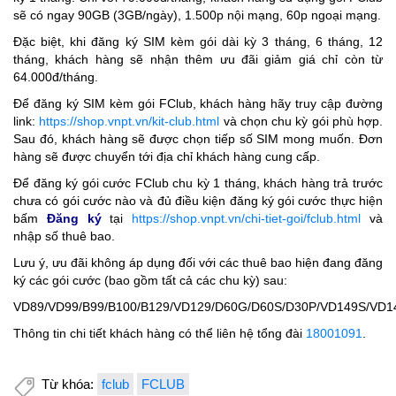
sẽ có ngay 90GB (3GB/ngày), 1.500p nội mạng, 60p ngoại mạng.
Đặc biệt, khi đăng ký SIM kèm gói dài kỳ 3 tháng, 6 tháng, 12
tháng, khách hàng sẽ nhận thêm ưu đãi giảm giá chỉ còn từ
64.000đ/tháng.
Để đăng ký SIM kèm gói FClub, khách hàng hãy truy cập đường
link:
https://shop.vnpt.vn/kit-club.html
và chọn chu kỳ gói phù hợp.
Sau đó, khách hàng sẽ được chọn tiếp số SIM mong muốn. Đơn
hàng sẽ được chuyển tới địa chỉ khách hàng cung cấp.
Để đăng ký gói cước FClub chu kỳ 1 tháng, khách hàng trả trước
chưa có gói cước nào và đủ điều kiện đăng ký gói cước thực hiện
bấm
Đăng ký
tại
https://shop.vnpt.vn/chi-tiet-goi/fclub.html
và
nhập số thuê bao.
Lưu ý, ưu đãi không áp dụng đối với các thuê bao hiện đang đăng
ký các gói cước (bao gồm tất cả các chu kỳ) sau:
VD89/VD99/B99/B100/B129/VD129/D60G/D60S/D30P/VD149S/VD1
Thông tin chi tiết khách hàng có thể liên hệ tổng đài
18001091
.
Từ khóa:
fclub
FCLUB