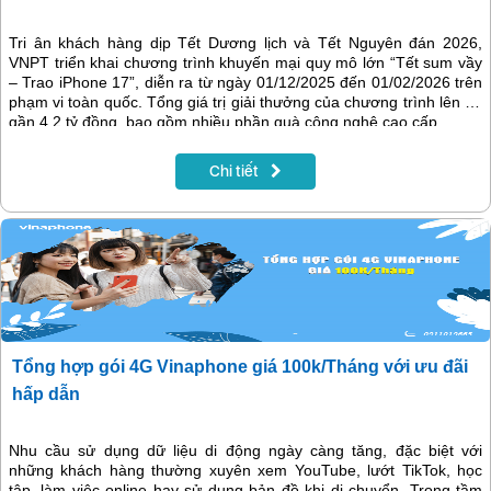
Tri ân khách hàng dịp Tết Dương lịch và Tết Nguyên đán 2026,
VNPT triển khai chương trình khuyến mại quy mô lớn “Tết sum vầy
– Trao iPhone 17”, diễn ra từ ngày 01/12/2025 đến 01/02/2026 trên
phạm vi toàn quốc. Tổng giá trị giải thưởng của chương trình lên tới
gần 4,2 tỷ đồng, bao gồm nhiều phần quà công nghệ cao cấp.
Chi tiết
Tổng hợp gói 4G Vinaphone giá 100k/Tháng với ưu đãi
hấp dẫn
Nhu cầu sử dụng dữ liệu di động ngày càng tăng, đặc biệt với
những khách hàng thường xuyên xem YouTube, lướt TikTok, học
tập, làm việc online hay sử dụng bản đồ khi di chuyển. Trong tầm