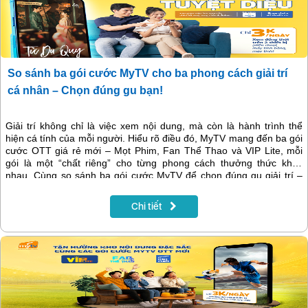
So sánh ba gói cước MyTV cho ba phong cách giải trí
cá nhân – Chọn đúng gu bạn!
Giải trí không chỉ là việc xem nội dung, mà còn là hành trình thể
hiện cá tính của mỗi người. Hiểu rõ điều đó, MyTV mang đến ba gói
cước OTT giá rẻ mới – Mọt Phim, Fan Thể Thao và VIP Lite, mỗi
gói là một “chất riêng” cho từng phong cách thưởng thức khác
nhau. Cùng so sánh ba gói cước MyTV để chọn đúng gu giải trí –
nơi bạn tìm thấy niềm vui theo cách của chính mình.
Chi tiết