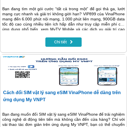
Bạn đang tìm một gói cước “tất cả trong một” để gọi thả ga, lướt
mạng cực nhanh và giải trí không giới hạn? VIP899 của VinaPhone
mang đến 6.000 phút nội mạng, 1.000 phút liên mạng, 900GB data
tốc độ cao cùng nhiều tiện ích hấp dẫn như truy cập miễn phí các
ứng dụng phổ biến, xem MyTV Mobile và các dịch vụ giải trí cao
cấp. Đây là lựa chọn lý tưởng cho những ai muốn tận hưởng kết nối
trọn vẹn trong một gói duy nhất.
Chi tiết
Cách đổi SIM vật lý sang eSIM VinaPhone dễ dàng trên
ứng dụng My VNPT
Bạn đang muốn đổi SIM vật lý sang eSIM VinaPhone để trải nghiệm
công nghệ di động tiên tiến mà không cần đến cửa hàng? Chỉ với
vài thao tác đơn giản trên ứng dụng My VNPT, bạn có thể chuyển