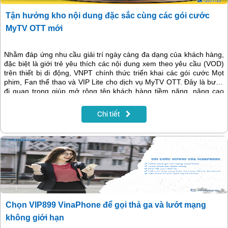
Tận hưởng kho nội dung đặc sắc cùng các gói cước
MyTV OTT mới
Nhằm đáp ứng nhu cầu giải trí ngày càng đa dạng của khách hàng,
đặc biệt là giới trẻ yêu thích các nội dung xem theo yêu cầu (VOD)
trên thiết bị di động, VNPT chính thức triển khai các gói cước Mọt
phim, Fan thể thao và VIP Lite cho dịch vụ MyTV OTT. Đây là bước
đi quan trọng giúp mở rộng tệp khách hàng tiềm năng, nâng cao
trải nghiệm xem nội dung chất lượng cao và mang đến nhiều tiện
ích vượt trội.
Chi tiết
Chọn VIP899 VinaPhone để gọi thả ga và lướt mạng
không giới hạn