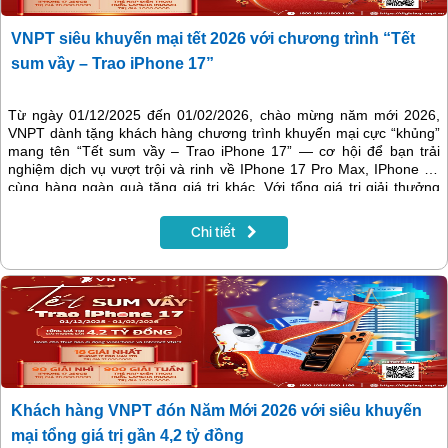
VNPT siêu khuyến mại tết 2026 với chương trình “Tết
sum vầy – Trao iPhone 17”
Từ ngày 01/12/2025 đến 01/02/2026, chào mừng năm mới 2026,
VNPT dành tặng khách hàng chương trình khuyến mại cực “khủng”
mang tên “Tết sum vầy – Trao iPhone 17” — cơ hội để bạn trải
nghiệm dịch vụ vượt trội và rinh về IPhone 17 Pro Max, IPhone 17
cùng hàng ngàn quà tặng giá trị khác. Với tổng giá trị giải thưởng
lên tới gần 4,2 tỷ đồng, đây là dịp bạn không nên bỏ lỡ.
Chi tiết
Khách hàng VNPT đón Năm Mới 2026 với siêu khuyến
mại tổng giá trị gần 4,2 tỷ đồng