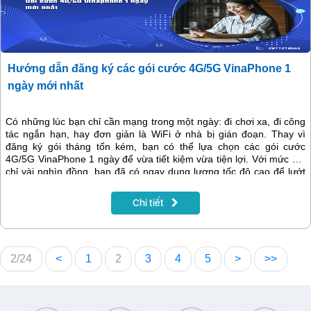
Hướng dẫn đăng ký các gói cước 4G/5G VinaPhone 1
ngày mới nhất
Có những lúc bạn chỉ cần mạng trong một ngày: đi chơi xa, đi công
tác ngắn hạn, hay đơn giản là WiFi ở nhà bị gián đoạn. Thay vì
đăng ký gói tháng tốn kém, bạn có thể lựa chọn các gói cước
4G/5G VinaPhone 1 ngày để vừa tiết kiệm vừa tiện lợi. Với mức giá
chỉ vài nghìn đồng, bạn đã có ngay dung lượng tốc độ cao để lướt
web, xem phim, học tập hoặc làm việc mà không lo gián đoạn.
Chi tiết
2/24
<
1
2
3
4
5
>
>>