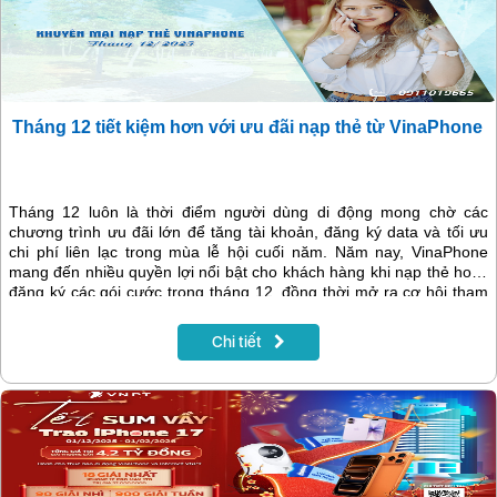
Tháng 12 tiết kiệm hơn với ưu đãi nạp thẻ từ VinaPhone
Tháng 12 luôn là thời điểm người dùng di động mong chờ các
chương trình ưu đãi lớn để tăng tài khoản, đăng ký data và tối ưu
chi phí liên lạc trong mùa lễ hội cuối năm. Năm nay, VinaPhone
mang đến nhiều quyền lợi nổi bật cho khách hàng khi nạp thẻ hoặc
đăng ký các gói cước trong tháng 12, đồng thời mở ra cơ hội tham
gia chương trình khuyến mại “Tết sum vầy – Trao iPhone 17” với
hàng loạt giải thưởng giá trị.
Chi tiết