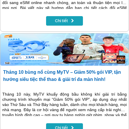
đổi sang eSIM online nhanh chóng, an toàn và thuận tiện mọi lúc
mọi nơi. Bài viết này sẽ hướng dẫn bạn chi tiết cách đổi eSIM
VinaPhone ngay trên My VNPT, giúp việc nâng cấp trở nên dễ dàng
hơn bao giờ hết.
Chi tiết
Tháng 10 bùng nổ cùng MyTV – Giảm 50% gói VIP, tận
hưởng siêu tiệc thể thao & giải trí đa màn hình!
Tháng 10 này, MyTV khuấy động bầu không khí giải trí bằng
chương trình khuyến mại “Giảm 50% gói VIP”, áp dụng duy nhất
vào Thứ Sáu và Thứ Bảy hàng tuần, dành cho mọi khách hàng, mọi
nhà mạng. Đây là cơ hội vàng để người xem nâng cấp trải nghiệm
truyền hình đỉnh cao – nơi quy tụ hàng nghìn giờ phim, show và thể
thao quốc tế trong một không gian duy nhất.
Chi tiết