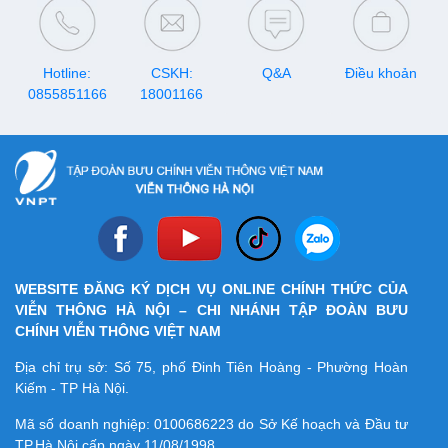
Hotline:
CSKH:
Q&A
Điều khoản
0855851166
18001166
WEBSITE ĐĂNG KÝ DỊCH VỤ ONLINE CHÍNH THỨC CỦA
VIỄN THÔNG HÀ NỘI – CHI NHÁNH TẬP ĐOÀN BƯU
CHÍNH VIỄN THÔNG VIỆT NAM
Địa chỉ trụ sở: Số 75, phố Đinh Tiên Hoàng - Phường Hoàn
Kiếm - TP Hà Nội.
Mã số doanh nghiệp:
0100686223
do Sở Kế hoạch và Đầu tư
TP.Hà Nội cấp ngày 11/08/1998