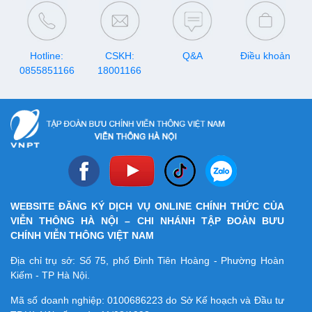
quy dịnh hiện hành, thông tin
cách kiểm tra, cùng theo dõi
chi tiết sẽ có trong bài viết
nhé!
sau.
Hotline:
CSKH:
Q&A
Điều khoản
0855851166
18001166
WEBSITE ĐĂNG KÝ DỊCH VỤ ONLINE CHÍNH THỨC CỦA
VIỄN THÔNG HÀ NỘI – CHI NHÁNH TẬP ĐOÀN BƯU
CHÍNH VIỄN THÔNG VIỆT NAM
Địa chỉ trụ sở: Số 75, phố Đinh Tiên Hoàng - Phường Hoàn
Kiếm - TP Hà Nội.
Mã số doanh nghiệp:
0100686223
do Sở Kế hoạch và Đầu tư