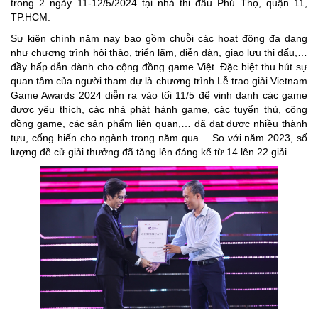
trong 2 ngày 11-12/5/2024 tại nhà thi đấu Phú Thọ, quận 11,
TP.HCM.
Sự kiện chính năm nay bao gồm chuỗi các hoạt động đa dạng
như chương trình hội thảo, triển lãm, diễn đàn, giao lưu thi đấu,…
đầy hấp dẫn dành cho cộng đồng game Việt. Đặc biệt thu hút sự
quan tâm của người tham dự là chương trình Lễ trao giải Vietnam
Game Awards 2024 diễn ra vào tối 11/5 để vinh danh các game
được yêu thích, các nhà phát hành game, các tuyển thủ, cộng
đồng game, các sản phẩm liên quan,… đã đạt được nhiều thành
tựu, cống hiến cho ngành trong năm qua… So với năm 2023, số
lượng đề cử giải thưởng đã tăng lên đáng kể từ 14 lên 22 giải.