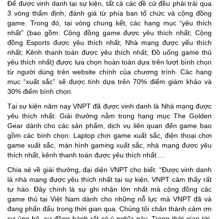
Để được vinh danh tại sự kiện, tất cả các đề cử đều phải trải qua
3 vòng thẩm định, đánh giá từ phía ban tổ chức và cộng đồng
game. Trong đó, tại vòng chung kết, các hạng mục “yêu thích
nhất” (bao gồm: Cộng đồng game được yêu thích nhất; Cộng
đồng Esports được yêu thích nhất; Nhà mạng được yếu thích
nhất; Kênh thanh toán được yêu thích nhất; Đồ uống game thủ
yêu thích nhất) được lựa chọn hoàn toàn dựa trên lượt bình chọn
từ người dùng trên website chính của chương trình. Các hạng
mục “xuất sắc” sẽ được tính dựa trên 70% điểm giám khảo và
30% điểm bình chọn.
Tại sự kiện năm nay VNPT đã được vinh danh là Nhà mạng được
yêu thích nhất. Giải thưởng nằm trong hạng mục The Golden
Gear dành cho các sản phẩm, dịch vụ liên quan đến game bao
gồm các bình chọn: Laptop chơi game xuất sắc, điện thoại chơi
game xuất sắc, màn hình gaming xuất sắc, nhà mạng được yêu
thích nhất, kênh thanh toán được yêu thích nhất….
Chia sẻ về giải thưởng, đại diện VNPT cho biết: “Được vinh danh
là nhà mạng được yêu thích nhất tại sự kiện, VNPT cảm thấy rất
tự hào. Đây chính là sự ghi nhận lớn nhất mà cộng đồng các
game thủ tại Việt Nam dành cho những nỗ lực mà VNPT đã và
đang phấn đấu trong thời gian qua. Chúng tôi chân thành cảm ơn
sự ủng hộ, sự đồng hành rất có ý nghĩa này. Trong thời gian tới,