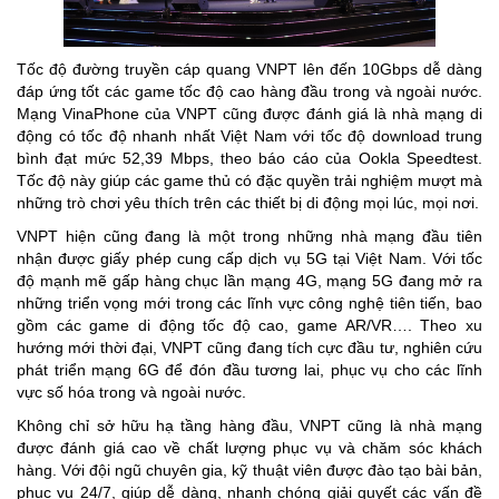
Tốc độ đường truyền cáp quang VNPT lên đến 10Gbps dễ dàng
đáp ứng tốt các game tốc độ cao hàng đầu trong và ngoài nước.
Mạng VinaPhone của VNPT cũng được đánh giá là nhà mạng di
động có tốc độ nhanh nhất Việt Nam với tốc độ download trung
bình đạt mức 52,39 Mbps, theo báo cáo của Ookla Speedtest.
Tốc độ này giúp các game thủ có đặc quyền trải nghiệm mượt mà
những trò chơi yêu thích trên các thiết bị di động mọi lúc, mọi nơi.
VNPT hiện cũng đang là một trong những nhà mạng đầu tiên
nhận được giấy phép cung cấp dịch vụ 5G tại Việt Nam. Với tốc
độ mạnh mẽ gấp hàng chục lần mạng 4G, mạng 5G đang mở ra
những triển vọng mới trong các lĩnh vực công nghệ tiên tiến, bao
gồm các game di động tốc độ cao, game AR/VR…. Theo xu
hướng mới thời đại, VNPT cũng đang tích cực đầu tư, nghiên cứu
phát triển mạng 6G để đón đầu tương lai, phục vụ cho các lĩnh
vực số hóa trong và ngoài nước.
Không chỉ sở hữu hạ tầng hàng đầu, VNPT cũng là nhà mạng
được đánh giá cao về chất lượng phục vụ và chăm sóc khách
hàng. Với đội ngũ chuyên gia, kỹ thuật viên được đào tạo bài bản,
phục vụ 24/7, giúp dễ dàng, nhanh chóng giải quyết các vấn đề