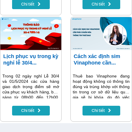
thưởng bao gồm 50 Giải Đặc
Internet.
Chi tiết
Chi tiết
biệt mỗi giải 01 TV Samsung
Smart TV QLED 4K 75 inch,
100 Giải Nhất mỗi giải 01 điện
thoại Samsung Galaxy Z Flip
5 (5G, 256 GB), 1.000 Giải
Nhì mỗi giải 01 Smartphone
Hapi20 và 1.650 Giải Ba mỗi
giải 01 Loa Bluetooth JBL Go
3. Tổng giá trị giải thưởng gần
7,9 tỷ đồng.
Lịch phục vụ trong kỳ
Cách xác định sim
nghỉ lễ 30/4...
Vinaphone cần...
Trong 02 ngày nghỉ Lễ 30/4
Thuê bao Vinaphone đang
và 01/5/2024 các cửa hàng
hoạt động không có thông tin
giao dịch trọng điểm sẽ mở
đúng và trùng khớp với thông
cửa phục vụ khách hàng, buổi
tin trong cơ sở dữ liệu quốc
sáng từ 08h00 đến 12h00,
gia sẽ bị khóa, do đó việc
buổi chiều: từ 13h00 đến
chuẩn hóa thông tin thuê bao
17h00; 03 ngày nghỉ Thứ Bảy,
là điều cần thiết. Vậy làm thế
Chi tiết
Chi tiết
Chủ Nhật, ngày Lễ từ 27/4
nào để xác định được sim của
đến 29/4/2024, toàn bộ hệ
bạn có cần chuẩn hóa thông
thống cửa hàng, Điểm giao
tin thuê bao hay không? Bài
dịch sẽ mở cửa giao dịch theo
viết này sẽ hướng dẫn bạn