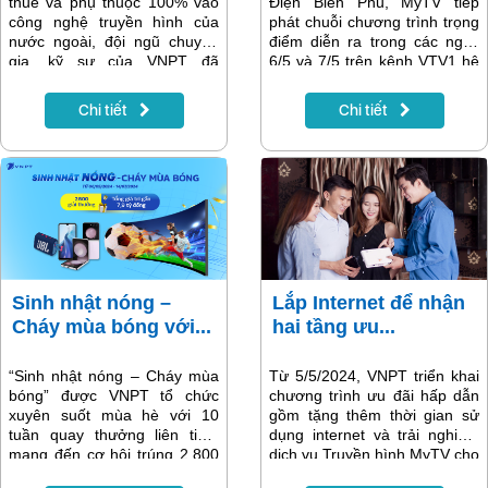
thuê và phụ thuộc 100% vào
Điện Biên Phủ, MyTV tiếp
công nghệ truyền hình của
phát chuỗi chương trình trọng
nước ngoài, đội ngũ chuyên
điểm diễn ra trong các ngày
gia, kỹ sư của VNPT đã
6/5 và 7/5 trên kênh VTV1 hệ
nghiên cứu, học hỏi và từng
thống dịch vụ với đa nền tảng
bước làm chủ, phát triển hệ
thiết bị.
Chi tiết
Chi tiết
thống cho riêng mình, từ đó
tối ưu dịch vụ, đem đến
những trải nghiệm tốt nhất
cho khách hàng…
Sinh nhật nóng –
Lắp Internet để nhận
Cháy mùa bóng với...
hai tầng ưu...
“Sinh nhật nóng – Cháy mùa
Từ 5/5/2024, VNPT triển khai
bóng” được VNPT tổ chức
chương trình ưu đãi hấp dẫn
xuyên suốt mùa hè với 10
gồm tặng thêm thời gian sử
tuần quay thưởng liên tiếp,
dụng internet và trải nghiệm
mang đến cơ hội trúng 2.800
dịch vụ Truyền hình MyTV cho
giải thưởng giá trị. Các giải
khách hàng hoà mạng