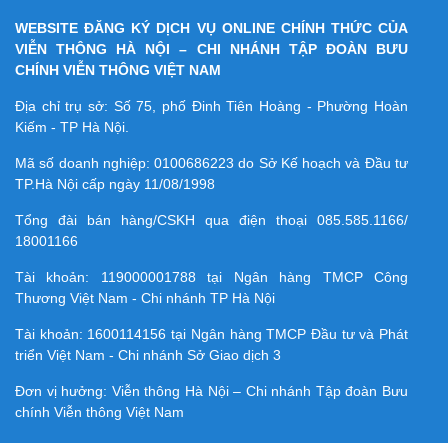
WEBSITE ĐĂNG KÝ DỊCH VỤ ONLINE CHÍNH THỨC CỦA
VIỄN THÔNG HÀ NỘI – CHI NHÁNH TẬP ĐOÀN BƯU
CHÍNH VIỄN THÔNG VIỆT NAM
Địa chỉ trụ sở: Số 75, phố Đinh Tiên Hoàng - Phường Hoàn
Kiếm - TP Hà Nội.
Mã số doanh nghiệp:
0100686223
do Sở Kế hoạch và Đầu tư
TP.Hà Nội cấp ngày 11/08/1998
Tổng đài bán hàng/CSKH qua điện thoại
085.585.1166/
18001166
Tài khoản:
119000001788
tại Ngân hàng TMCP Công
Thương Việt Nam - Chi nhánh TP Hà Nội
Tài khoản:
1600114156
tại Ngân hàng TMCP Ðầu tư và Phát
triển Việt Nam - Chi nhánh Sở Giao dịch 3
Đơn vị hưởng: Viễn thông Hà Nội – Chi nhánh Tập đoàn Bưu
chính Viễn thông Việt Nam