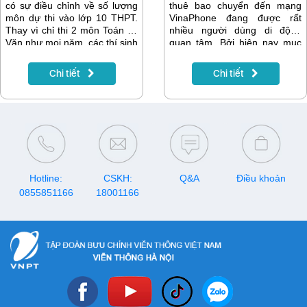
có sự điều chỉnh về số lượng
thuê bao chuyển đến mạng
môn dự thi vào lớp 10 THPT.
VinaPhone đang được rất
Thay vì chỉ thi 2 môn Toán và
nhiều người dùng di động
Văn như mọi năm, các thí sinh
quan tâm. Bởi hiện nay mục
sẽ phải thi thêm Ngoại ngữ và
đích chuyển mạng giữ số của
Lịch sử, nâng tổng số môn thi
nhiều bạn là muốn được tham
Chi tiết
Chi tiết
tuyển là 4 môn. Điều này
gia đăng ký các gói cước gọi,
phần nào gây nên áp lực
data ưu đãi của VinaPhone
không nhỏ đối với các thí sinh
như: VD89 (2GB/ngày),
và gia đình.
VD149 (4GB/ngày)
Hotline:
CSKH:
Q&A
Điều khoản
0855851166
18001166