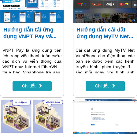
Hướng dẫn tải ứng
Hướng dẫn cài đặt
dụng VNPT Pay và...
ứng dụng MyTV Net...
VNPT Pay là ứng dụng tiện
Cài đặt ứng dụng MyTV Net
ích trong việc thanh toán cước
VinaPhone cho điện thoại các
các dịch vụ viễn thông của
bạn sẽ được xem các kênh
VNPT như: Internet FiberVNN,
truyền hình, phim truyện đặc
thuê bao Vinaphone trả sau,
sắc mỗi ngày với hình ảnh
điện thoại cố định, truyền hình
chuẩn HD, không bị lag. Ứng
MyTV... Bài viết sau sẽ hướng
dụng hỗ trợ cho các thiết bị
Chi tiết
Chi tiết
dẫn chi tiết cách tải và thanh
Smartphone có hệ điều hành
toán cước bằng ứng dụng
Android 4.2 và IOS 8.1 trở lên.
VNPT Pay.
Để sử dụng được các tính
năng của ứng dụng MyTV Net
thì chỉ cần điện thoại bạn có
kết nối mạng wifi hoặc 3G/4G
là được.