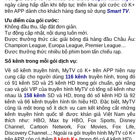
ngày càng hấp dẫn khi tiếp tục triển khai gói cước có K+
trên APP dành cho khách hàng đang sử dụng
Smart TV
.
Ưu điểm của gói cước:
Không đầu thu, lắp đặt đơn giản.
Tự động cập nhật, nội dung luôn mới.
Được thưởng thức các giải bóng đá hàng đầu Châu Âu:
Champion League, Europa League, Premier League…
Được thưởng thức nhiều bộ phim bom tấn chiếu rạp.
Số kênh trong mỗi gói dịch vụ:
Về số kênh truyền hình, MyTV có K+ trên APP hiện nay
cung cấp cho người dùng
116 kênh
truyền hình, trong đó
có 91 kênh SD và 25 kênh HD trong gói chuẩn, gói nâng
cao và gói VIP của truyền hình MyTV có tổng số kênh như
nhau là
158 kênh
SD và HD, trong đó số kênh HD là 92
kênh và 66 kênh truyền hình tín hiệu HD. Đặc biệt, MyTV
cũng là một trong số ít dịch vụ cam kết không cắt những
kênh truyền hình quốc tế được khán giả Việt Nam yêu
thích như: HBO, Max by HBO, Fox Sports, Disney
Channel, Cartoon Network, Fox Movies, Fox Life,
Discovery Channel...; Ngoài ra gói truyền hình MyTV có K+
trên APP còn có thêm
8 kênh K+
(trong đó có 4 kênh HD).