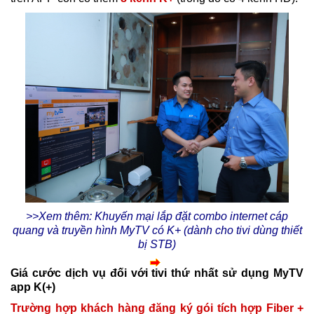
>>Xem thêm: Khuyến mại lắp đặt combo internet cáp
quang và truyền hình MyTV có K+
(dành cho tivi dùng thiết
bị STB)
G
iá cước dịch vụ đối với tivi thứ nhất sử dụng MyTV
app K(+)
Trường hợp khách hàng đăng ký gói tích hợp Fiber +