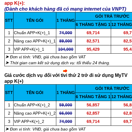
app K(+):
(Dành cho khách hàng đã có mạng internet của VNPT)
GÓI TRẢ TRƯỚC
STT
TÊN GÓI
1 THÁNG
6 THÁNG TẶNG 1
12 THÁNG
1
Chuẩn APP+K(+)_1
74,000
69,714
69,
2
Nâng cao APP+K(+)_1
89,000
82,571
82,
3
VIP APP+K(+)_1
104,000
95,429
95,
➤
Đơn vị tính: VNĐ, giá chưa bao gồm VAT
➤
Thời gian cam kết sử dụng dịch vụ: tối thiểu 24 tháng.
Giá cước dịch vụ đối với tivi thứ 2 trở đi sử dụng MyTV
app K(+)
GÓI TRẢ TRƯỚC
STT
TÊN GÓI
1 THÁNG
6 THÁNG TẶNG 1
12 THÁNG
1
Chuẩn APP+K(+)_2
59,000
56,857
56,
2
Nâng cao APP+K(+)_2
66,000
62,857
62,
3
VIP APP+K(+)_2
74,000
69,714
69,
➤
Đơn vị tính: VNĐ, giá chưa bao gồm VAT