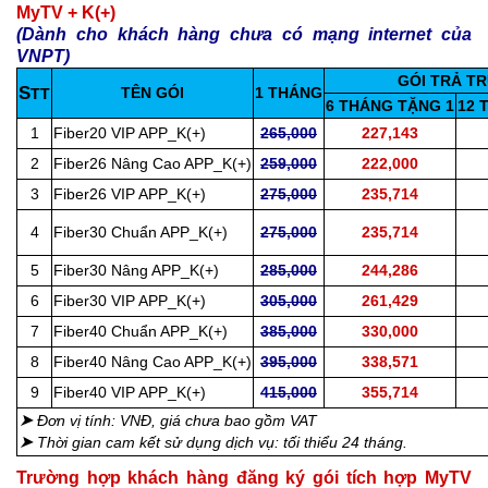
MyTV + K(+)
(Dành cho khách hàng chưa có mạng internet của
VNPT)
GÓI TRẢ T
S
TÊN GÓI
1 THÁNG
TT
6 THÁNG TẶNG 1
12 
1
Fiber20 VIP APP_K(+)
265,000
227,143
2
Fiber26 Nâng Cao APP_K(+)
259,000
222,000
3
Fiber26 VIP APP_K(+)
275,000
235,714
4
Fiber30 Chuẩn APP_K(+)
275,000
235,714
5
Fiber30 Nâng APP_K(+)
285,000
244,286
6
Fiber30 VIP APP_K(+)
305,000
261,429
7
Fiber40 Chuẩn APP_K(+)
385,000
330,000
8
Fiber40 Nâng Cao APP_K(+)
395,000
338,571
9
Fiber40 VIP APP_K(+)
415,000
355,714
➤
Đơn vị tính: VNĐ, giá chưa bao gồm VAT
➤
Thời gian cam kết sử dụng dịch vụ: tối thiểu 24 tháng.
Trường hợp khách hàng đăng ký gói tích hợp MyTV