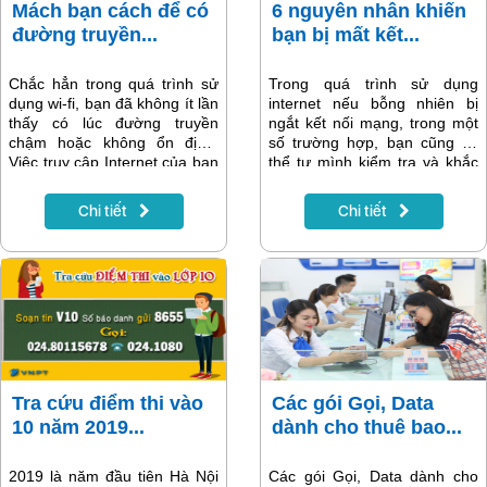
Mách bạn cách để có
6 nguyên nhân khiến
đường truyền...
bạn bị mất kết...
Chắc hẳn trong quá trình sử
Trong quá trình sử dụng
dụng wi-fi, bạn đã không ít lần
internet nếu bỗng nhiên bị
thấy có lúc đường truyền
ngắt kết nối mạng, trong một
chậm hoặc không ổn định.
số trường hợp, bạn cũng có
Việc truy cập Internet của bạn
thể tự mình kiểm tra và khắc
có thể bị gián đoạn hoặc chập
phục luôn, tránh làm ảnh
chờn tại một số thời điểm
hưởng tới công việc và nhu
Chi tiết
Chi tiết
hoặc địa điểm, vị trí trong
cầu sử dụng của bạn. Bài viết
nhà/cơ quan của bạn. Hãy
sẽ cung cấp cho bạn 6
cùng tìm hiểu một số nguyên
nguyên nhân thường gặp
nhân của tình trạng này.
khiến bạn bị mất kết nối mạng
internet và cách khắc phục.
Tra cứu điểm thi vào
Các gói Gọi, Data
10 năm 2019...
dành cho thuê bao...
2019 là năm đầu tiên Hà Nội
Các gói Gọi, Data dành cho