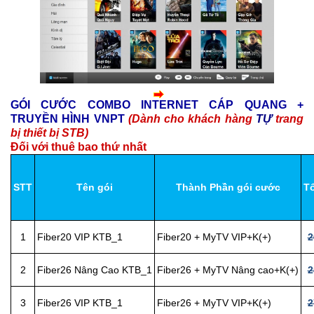
GÓI CƯỚC COMBO INTERNET CÁP QUANG +
TRUYỀN HÌNH VNPT
(Dành cho khách hàng
TỰ
trang
bị thiết bị STB)
Đối với thuê bao thứ nhất
STT
Tên gói
Thành Phần gói cước
T
1
Fiber20 VIP KTB_1
Fiber20 + MyTV VIP+K(+)
2
2
Fiber26 Nâng Cao KTB_1
Fiber26 + MyTV Nâng cao+K(+)
2
3
Fiber26 VIP KTB_1
Fiber26 + MyTV VIP+K(+)
2