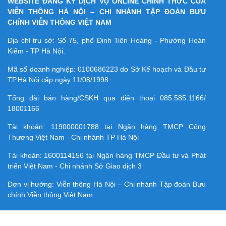
WEBSITE ĐĂNG KÝ DỊCH VỤ ONLINE CHÍNH THỨC CỦA
VIỄN THÔNG HÀ NỘI – CHI NHÁNH TẬP ĐOÀN BƯU
CHÍNH VIỄN THÔNG VIỆT NAM
Địa chỉ trụ sở: Số 75, phố Đinh Tiên Hoàng - Phường Hoàn
Kiếm - TP Hà Nội.
Mã số doanh nghiệp:
0100686223
do Sở Kế hoạch và Đầu tư
TP.Hà Nội cấp ngày 11/08/1998
Tổng đài bán hàng/CSKH qua điện thoại
085.585.1166/
18001166
Tài khoản:
119000001788
tại Ngân hàng TMCP Công
Thương Việt Nam - Chi nhánh TP Hà Nội
Tài khoản:
1600114156
tại Ngân hàng TMCP Ðầu tư và Phát
triển Việt Nam - Chi nhánh Sở Giao dịch 3
Đơn vị hưởng: Viễn thông Hà Nội – Chi nhánh Tập đoàn Bưu
chính Viễn thông Việt Nam