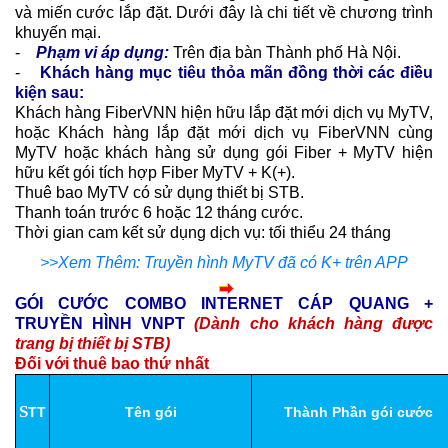
và miến cước lắp đặt. Dưới đây là chi tiết về chương trình
khuyến mại.
-
Phạm vi áp dụng:
Trên địa bàn Thành phố Hà Nội.
-
Khách hàng mục tiêu thỏa mãn đồng thời các điều
kiện sau:
Khách hàng FiberVNN hiện hữu lắp đặt mới dịch vụ MyTV,
hoặc Khách hàng lắp đặt mới dịch vụ FiberVNN cùng
MyTV hoặc khách hàng sử dụng gói Fiber + MyTV hiện
hữu kết gói tích hợp Fiber MyTV + K(+).
Thuê bao MyTV có sử dụng thiết bị STB.
Thanh toán trước 6 hoặc 12 tháng cước.
Thời gian cam kết sử dụng dịch vụ: tối thiểu 24 tháng
>>Xem Thêm: Truyền hình MyTV đã có K+ trên APP
GÓI CƯỚC COMBO INTERNET CÁP QUANG +
TRUYỀN HÌNH VNPT
(Dành cho khách hàng được
trang bị thiết bị STB)
Đối với thuê bao thứ nhất
S
TT
Tên gói
Thành Phần gói cước