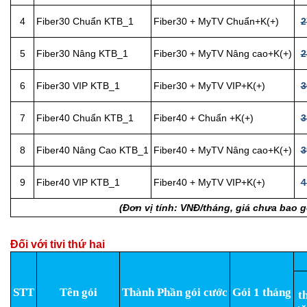
4
Fiber30 Chuẩn KTB_1
Fiber30 + MyTV Chuẩn+K(+)
2
5
Fiber30 Nâng KTB_1
Fiber30 + MyTV Nâng cao+K(+)
2
6
Fiber30 VIP KTB_1
Fiber30 + MyTV VIP+K(+)
3
7
Fiber40 Chuẩn KTB_1
Fiber40 + Chuẩn +K(+)
3
8
Fiber40 Nâng Cao KTB_1
Fiber40 + MyTV Nâng cao+K(+)
3
9
Fiber40 VIP KTB_1
Fiber40 + MyTV VIP+K(+)
4
(Đơn vị tính: VNĐ/tháng, giá chưa bao 
Đối với tivi thứ hai
STT
Tên gói
Thành Phần gói cước
Gói 1 tháng
t