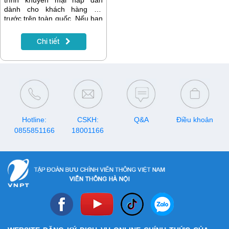
trình khuyến mại hấp dẫn
dành cho khách hàng trả
trước trên toàn quốc. Nếu bạn
đang có nhu cầu nạp tiền để
gia hạn gói cước, đăng ký
Chi tiết
data, gọi thoại hay tích lũy tài
khoản, hãy lưu ngay lịch
khuyến mại VinaPhone tháng
8/2026 dưới đây để nhận
được nhiều ưu đãi nhất.
Hotline:
CSKH:
Q&A
Điều khoản
0855851166
18001166