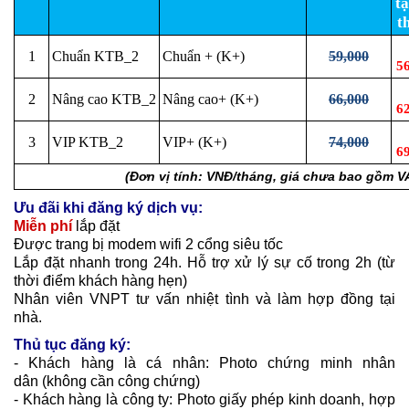
t
t
1
Chuẩn KTB_2
Chuẩn + (K+)
59,000
5
2
Nâng cao KTB_2
Nâng cao+ (K+)
66,000
6
3
VIP KTB_2
VIP+ (K+)
74,000
6
(Đơn vị tính: VNĐ/tháng, giá chưa bao gồm V
Ưu đãi khi đăng ký dịch vụ:
Miễn phí
lắp đặt
Được trang bị modem wifi 2 cổng siêu tốc
Lắp đặt nhanh trong 24h. Hỗ trợ xử lý sự cố trong 2h (từ
thời điểm khách hàng hẹn)
Nhân viên VNPT tư vấn nhiệt tình và làm hợp đồng tại
nhà.
Thủ tục đăng ký:
-
Khách hàng là cá nhân: Photo chứng minh nhân
dân (không cần công chứng)
- Khách hàng là công ty: Photo giấy phép kinh doanh, hợp