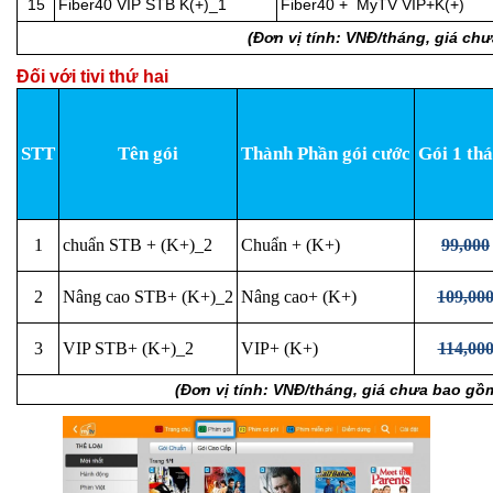
15
Fiber40 VIP STB K(+)_1
Fiber40 + MyTV VIP+K(+)
(Đơn vị tính: VNĐ/tháng, giá ch
Đối với tivi thứ hai
STT
Tên gói
Thành Phần gói cước
Gói 1 th
1
chuẩn STB + (K+)_2
Chuẩn + (K+)
99,000
2
Nâng cao STB+ (K+)_2
Nâng cao+ (K+)
109,00
3
VIP STB+ (K+)_2
VIP+ (K+)
114,00
(Đơn vị tính: VNĐ/tháng, giá chưa bao gồ