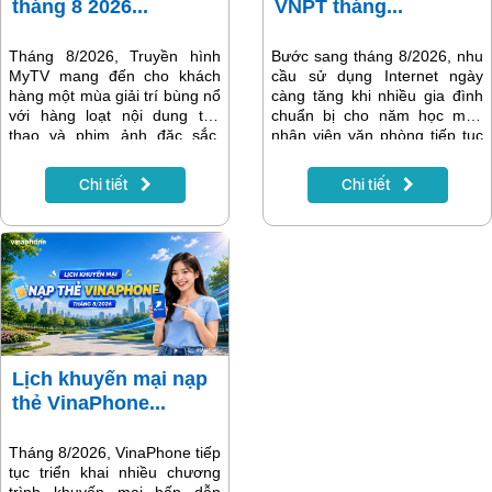
tháng 8 2026...
VNPT tháng...
Tháng 8/2026, Truyền hình
Bước sang tháng 8/2026, nhu
MyTV mang đến cho khách
cầu sử dụng Internet ngày
hàng một mùa giải trí bùng nổ
càng tăng khi nhiều gia đình
với hàng loạt nội dung thể
chuẩn bị cho năm học mới,
thao và phim ảnh đặc sắc.
nhân viên văn phòng tiếp tục
Điểm nhấn nổi bật nhất là Giải
làm việc trực tuyến và các
vô địch bóng đá Đông Nam Á
thiết bị thông minh trong gia
Chi tiết
Chi tiết
ASEAN Hyundai Cup 2026
đình trở nên phổ biến hơn.
(AFF Cup 2026) – giải đấu
Một đường truyền Internet ổn
được người hâm mộ bóng đá
định, tốc độ cao không chỉ
Việt Nam mong chờ nhất
giúp việc học tập và làm việc
trong năm. Bên cạnh đó là
hiệu quả mà còn mang đến
nhiều giải đấu quốc tế hấp
những phút giây giải trí trọn
dẫn, gameshow đình đám và
vẹn.
các bộ phim phát song song
với nước ngoài, giúp MyTV
tiếp tục khẳng định vị thế là
Lịch khuyến mại nạp
nền tảng giải trí hàng đầu
thẻ VinaPhone...
dành cho mọi gia đình.
Tháng 8/2026, VinaPhone tiếp
tục triển khai nhiều chương