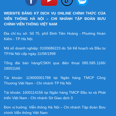
WEBSITE ĐĂNG KÝ DỊCH VỤ ONLINE CHÍNH THỨC CỦA
VIỄN THÔNG HÀ NỘI – CHI NHÁNH TẬP ĐOÀN BƯU
CHÍNH VIỄN THÔNG VIỆT NAM
Địa chỉ trụ sở: Số 75, phố Đinh Tiên Hoàng - Phường Hoàn
Kiếm - TP Hà Nội.
Mã số doanh nghiệp:
0100686223
do Sở Kế hoạch và Đầu tư
TP.Hà Nội cấp ngày 11/08/1998
Tổng đài bán hàng/CSKH qua điện thoại
085.585.1166/
18001166
Tài khoản:
119000001788
tại Ngân hàng TMCP Công
Thương Việt Nam - Chi nhánh TP Hà Nội
Tài khoản:
1600114156
tại Ngân hàng TMCP Ðầu tư và Phát
triển Việt Nam - Chi nhánh Sở Giao dịch 3
Đơn vị hưởng: Viễn thông Hà Nội – Chi nhánh Tập đoàn Bưu
chính Viễn thông Việt Nam