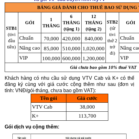
BẢNG GIÁ DÀNH CHO THUÊ BAO SỬ DỤNG T
6
12
1
STB2
GÓI
THÁNG
THÁNG
GÓI
THÁNG
STB1
(từ
(tặng 1)
(tặng 2)
(tivi
tivi
Chuẩn
Chuẩn
70,000
420,000
840,000
đầu
thứ 2
tiên)
trở
Nâng cao
Nâng ca
85,000
510,000
1,020,000
đi)
VIP
VIP
100,000
600,000
1,200,000
Giá chưa bao gồm 10% thuế VAT
Khách hàng có nhu cầu sử dụng VTV Cab và K+ có thể
đăng ký cùng với giá cước cộng thêm như sau (đơn vị
tính: VNĐ/gói-tháng, chưa bao gồm VAT):
Tên gói
Giá cước
VTV Cab
38,000
K+
113,700
Gói dịch vụ cộng thêm: