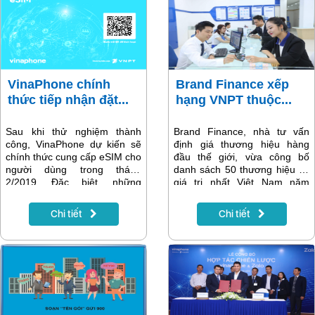
VinaPhone chính
Brand Finance xếp
thức tiếp nhận đặt...
hạng VNPT thuộc...
Sau khi thử nghiệm thành
Brand Finance, nhà tư vấn
công, VinaPhone dự kiến sẽ
định giá thương hiệu hàng
chính thức cung cấp eSIM cho
đầu thế giới, vừa công bố
người dùng trong tháng
danh sách 50 thương hiệu có
2/2019. Đặc biệt, những
giá trị nhất Việt Nam năm
khách hàng mong muốn sử
2018. Theo đó, VNPT nằm
dụng eSIM có thể đặt trước
trong Top 3 thương hiệu có
Chi tiết
Chi tiết
online ngay từ hôm nay để
giá trị nhất Việt Nam.
được ưu tiên cung cấp sớm
nhất. Hiện VinaPhone là nhà
mạng đầu tiên hỗ trợ khách
hàng đặt trước eSIM.