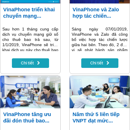
VinaPhone triển khai
VinaPhone và Zalo
chuyển mạng...
hợp tác chiến...
Sau hơn 1 tháng cung cấp
Sáng ngày 07/01/2019,
dịch vụ chuyển mạng giữ số
VinaPhone và Zalo đã công
cho thuê bao trả sau, từ
bố việc hợp tác chiến lược
1/1/2019, VinaPhone sẽ triển
giữa hai bên. Theo đó, 2 đơn
khai dịch vụ này cho thuê bao
vị sẽ phát hành sản phẩm
trả trước với nhiều gói cước
đồng thương hiệu đồng thời
và ưu đãi. VinaPhone cũng
VinaPhone cũng sẽ triển khai
Chi tiết
Chi tiết
cung cấp dịch vụ hỗ trợ
mở rộng kênh bán hàng và
chuyển mạng giữ số tận nhà
kênh chăm sóc khách hàng
khách hàng có nhu cầu.
trên Zalo.
VinaPhone tăng ưu
Năm thứ 5 liên tiếp
đãi đón thuê bao...
VNPT đạt mức...