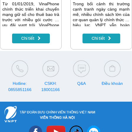
Từ 01/01/2019, VinaPhone
Trong bối cảnh thị trường
chính thức triển khai chuyển
cạnh tranh ngày càng mạnh
mạng giữ số cho thuê bao trả
mẽ, nhiều chính sách lớn của
trước với nhiều gói cước và
cơ quan quản lý chính thức có
ưu đãi vượt trội. VinaPhone
hiệu lực, VNPT vẫn hoàn
cũng cung cấp dịch vụ tại nhà
thành tốt các mục tiêu sản
để thuận tiện nhất cho khách
xuất kinh doanh năm 2018.
Chi tiết
Chi tiết
hàng có nhu cầu.
Đây là năm thứ 5 liên tiếp
VNPT đạt mức tăng trưởng
cao, trên 20%.
Hotline:
CSKH:
Q&A
Điều khoản
0855851166
18001166