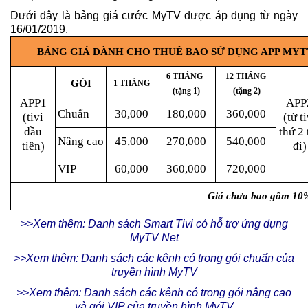
Dưới đây là bảng giá cước MyTV được áp dụng từ ngày
16/01/2019.
BẢNG GIÁ DÀNH CHO THUÊ BAO SỬ DỤNG APP MYTV NET
6 THÁNG
12 THÁNG
GÓI
1 THÁNG
(tặng 1)
(tặng 2)
APP1
APP
Chuẩn
30,000
180,000
360,000
(tivi
(từ ti
đầu
thứ 2 
Nâng cao
45,000
270,000
540,000
tiên)
đi)
VIP
60,000
360,000
720,000
Giá chưa bao gồm 10
>>Xem thêm: Danh sách Smart Tivi có hỗ trợ ứng dụng
MyTV Net
>>Xem thêm: Danh sách các kênh có trong gói chuẩn của
truyền hình MyTV
>>Xem thêm: Danh sách các kênh có trong gói nâng cao
và gói VIP của truyền hình MyTV