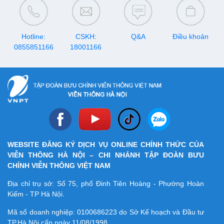
Hotline:
CSKH:
Q&A
Điều khoản
0855851166
18001166
WEBSITE ĐĂNG KÝ DỊCH VỤ ONLINE CHÍNH THỨC CỦA
VIỄN THÔNG HÀ NỘI – CHI NHÁNH TẬP ĐOÀN BƯU
CHÍNH VIỄN THÔNG VIỆT NAM
Địa chỉ trụ sở: Số 75, phố Đinh Tiên Hoàng - Phường Hoàn
Kiếm - TP Hà Nội.
Mã số doanh nghiệp:
0100686223
do Sở Kế hoạch và Đầu tư
TP.Hà Nội cấp ngày 11/08/1998