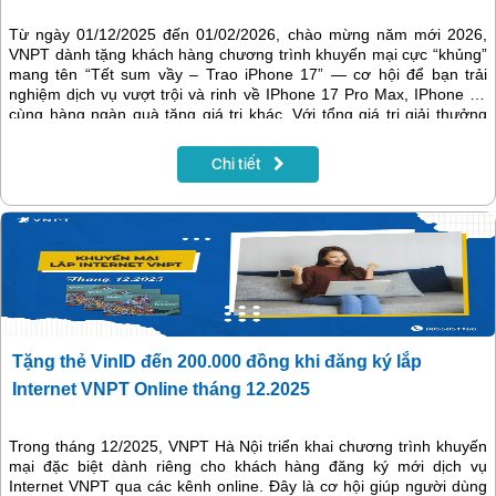
Từ ngày 01/12/2025 đến 01/02/2026, chào mừng năm mới 2026,
VNPT dành tặng khách hàng chương trình khuyến mại cực “khủng”
mang tên “Tết sum vầy – Trao iPhone 17” — cơ hội để bạn trải
nghiệm dịch vụ vượt trội và rinh về IPhone 17 Pro Max, IPhone 17
cùng hàng ngàn quà tặng giá trị khác. Với tổng giá trị giải thưởng
lên tới gần 4,2 tỷ đồng, đây là dịp bạn không nên bỏ lỡ.
Chi tiết
Tặng thẻ VinID đến 200.000 đồng khi đăng ký lắp
Internet VNPT Online tháng 12.2025
Trong tháng 12/2025, VNPT Hà Nội triển khai chương trình khuyến
mại đặc biệt dành riêng cho khách hàng đăng ký mới dịch vụ
Internet VNPT qua các kênh online. Đây là cơ hội giúp người dùng