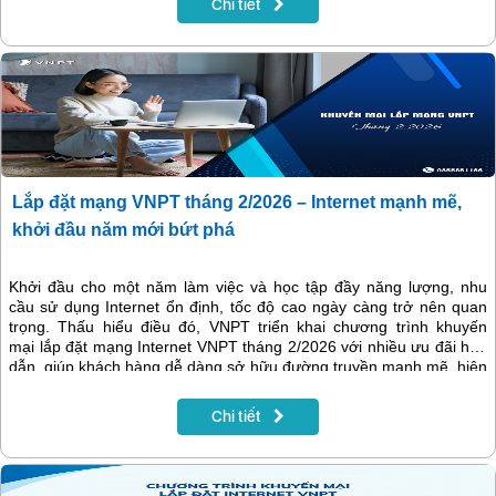
Chi tiết
như GreenNet hoặc Family Safe. Đặc biệt, khi thanh toán trước 12
tháng cước, khách hàng sẽ được tặng thêm 1 tháng sử dụng miễn
phí và có thể trang bị thêm thiết bị WiFi Mesh 6 mở rộng vùng phủ
sóng trong nhà với chi phí rất tiết kiệm.
Lắp đặt mạng VNPT tháng 2/2026 – Internet mạnh mẽ,
khởi đầu năm mới bứt phá
Khởi đầu cho một năm làm việc và học tập đầy năng lượng, nhu
cầu sử dụng Internet ổn định, tốc độ cao ngày càng trở nên quan
trọng. Thấu hiểu điều đó, VNPT triển khai chương trình khuyến
mại lắp đặt mạng Internet VNPT tháng 2/2026 với nhiều ưu đãi hấp
dẫn, giúp khách hàng dễ dàng sở hữu đường truyền mạnh mẽ, hiện
đại với chi phí tiết kiệm.
Chi tiết