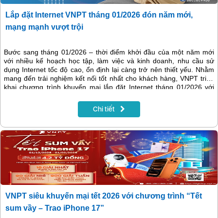
Lắp đặt Internet VNPT tháng 01/2026 đón năm mới,
mạng mạnh vượt trội
Bước sang tháng 01/2026 – thời điểm khởi đầu của một năm mới
với nhiều kế hoạch học tập, làm việc và kinh doanh, nhu cầu sử
dụng Internet tốc độ cao, ổn định lại càng trở nên thiết yếu. Nhằm
mang đến trải nghiệm kết nối tốt nhất cho khách hàng, VNPT triển
khai chương trình khuyến mại lắp đặt Internet tháng 01/2026 với
nhiều ưu đãi hấp dẫn về cước phí, thiết bị và dịch vụ đi kèm, giúp
khách hàng tiết kiệm chi phí mà vẫn tận hưởng đường truyền chất
Chi tiết
lượng hàng đầu.
VNPT siêu khuyến mại tết 2026 với chương trình “Tết
sum vầy – Trao iPhone 17”