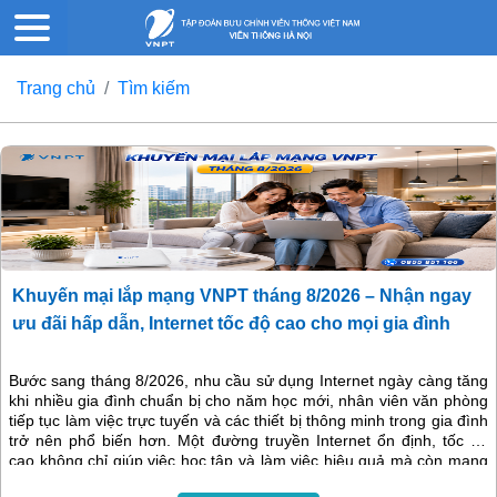
Trang chủ
Tìm kiếm
Khuyến mại lắp mạng VNPT tháng 8/2026 – Nhận ngay
ưu đãi hấp dẫn, Internet tốc độ cao cho mọi gia đình
Bước sang tháng 8/2026, nhu cầu sử dụng Internet ngày càng tăng
khi nhiều gia đình chuẩn bị cho năm học mới, nhân viên văn phòng
tiếp tục làm việc trực tuyến và các thiết bị thông minh trong gia đình
trở nên phổ biến hơn. Một đường truyền Internet ổn định, tốc độ
cao không chỉ giúp việc học tập và làm việc hiệu quả mà còn mang
đến những phút giây giải trí trọn vẹn.