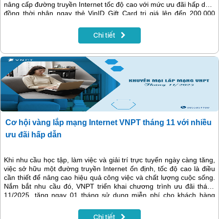
nâng cấp đường truyền Internet tốc độ cao với mức ưu đãi hấp dẫn,
đồng thời nhận ngay thẻ VinID Gift Card trị giá lên đến 200.000
đồng cho mỗi thuê bao lắp đặt mới.
Chi tiết
Cơ hội vàng lắp mạng Internet VNPT tháng 11 với nhiều
ưu đãi hấp dẫn
Khi nhu cầu học tập, làm việc và giải trí trực tuyến ngày càng tăng,
việc sở hữu một đường truyền Internet ổn định, tốc độ cao là điều
cần thiết để nâng cao hiệu quả công việc và chất lượng cuộc sống.
Nắm bắt nhu cầu đó, VNPT triển khai chương trình ưu đãi tháng
11/2025, tặng ngay 01 tháng sử dụng miễn phí cho khách hàng
thanh toán trước 12 tháng khi đăng ký mới dịch vụ Internet cáp
quang hoặc combo Internet kèm truyền hình MyTV.
Chi tiết