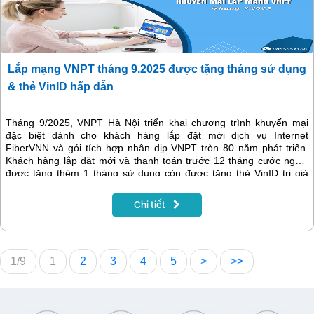
Lắp mạng VNPT tháng 9.2025 được tặng tháng sử dụng
& thẻ VinID hấp dẫn
Tháng 9/2025, VNPT Hà Nội triển khai chương trình khuyến mại
đặc biệt dành cho khách hàng lắp đặt mới dịch vụ Internet
FiberVNN và gói tích hợp nhân dịp VNPT tròn 80 năm phát triển.
Khách hàng lắp đặt mới và thanh toán trước 12 tháng cước ngoài
được tặng thêm 1 tháng sử dụng còn được tặng thẻ VinID trị giá
200k. Đây là cơ hội vàng để khách hàng không chỉ trải nghiệm hạ
tầng mạng siêu tốc của VNPT mà còn nhận thêm nhiều phần quà
Chi tiết
giá trị, giúp tiết kiệm chi phí và gia tăng tiện ích.
1/9
1
2
3
4
5
>
>>