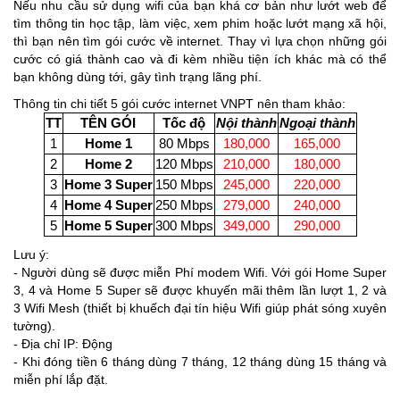
Nếu nhu cầu sử dụng wifi của bạn khá cơ bản như lướt web để
tìm thông tin học tập, làm việc, xem phim hoặc lướt mạng xã hội,
thì bạn nên tìm gói cước về internet. Thay vì lựa chọn những gói
cước có giá thành cao và đi kèm nhiều tiện ích khác mà có thể
bạn không dùng tới, gây tình trạng lãng phí.
Thông tin chi tiết 5 gói cước internet VNPT nên tham khảo:
TT
TÊN GÓI
Tốc độ
Nội thành
Ngoại thành
1
Home 1
80 Mbps
180,000
165,000
2
Home 2
120 Mbps
210,000
180,000
3
Home 3 Super
150 Mbps
245,000
220,000
4
Home 4 Super
250 Mbps
279,000
240,000
5
Home 5 Super
300 Mbps
349,000
290,000
Lưu ý:
- Người dùng sẽ được miễn Phí modem Wifi. Với gói Home Super
3, 4 và Home 5 Super sẽ được khuyến mãi thêm lần lượt 1, 2 và
3 Wifi Mesh (thiết bị khuếch đại tín hiệu Wifi giúp phát sóng xuyên
tường).
- Địa chỉ IP: Động
- Khi đóng tiền 6 tháng dùng 7 tháng, 12 tháng dùng 15 tháng và
miễn phí lắp đặt.