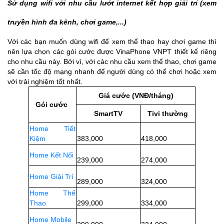
Sử dụng wifi với nhu cầu lướt internet kết hợp giải trí (xem
truyền hình đa kênh, chơi game,...)
Với các bạn muốn dùng wifi để xem thể thao hay chơi game thì
nên lựa chọn các gói cước được VinaPhone VNPT thiết kế riêng
cho nhu cầu này. Bởi vì, với các nhu cầu xem thể thao, chơi game
sẽ cần tốc độ mạng nhanh để người dùng có thể chơi hoặc xem
với trải nghiệm tốt nhất.
Giá cước (VNĐ/tháng)
Gói cước
SmartTV
Tivi thường
Home Tiết
Kiệm
383,000
418,000
Home Kết Nối
239,000
274,000
Home Giải Trí
289,000
324,000
Home Thể
Thao
299,000
334,000
Home Mobile