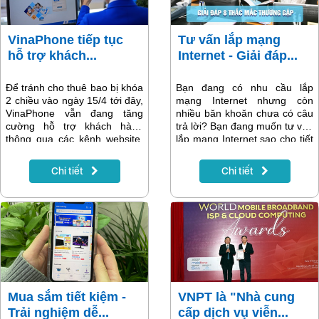
VinaPhone tiếp tục
Tư vấn lắp mạng
hỗ trợ khách...
Internet - Giải đáp...
Để tránh cho thuê bao bị khóa
Bạn đang có nhu cầu lắp
2 chiều vào ngày 15/4 tới đây,
mạng Internet nhưng còn
VinaPhone vẫn đang tăng
nhiều băn khoăn chưa có câu
cường hỗ trợ khách hàng
trả lời? Bạn đang muốn tư vấn
thông qua các kênh website,
lắp mạng Internet sao cho tiết
app My VNPT và các điểm
kiệm và hợp lý nhất? Để có
giao dịch của VinaPhone trên
câu trả lời, hãy cùng VNPT
Chi tiết
Chi tiết
toàn quốc.
giải đáp 8 thắc mắc thường
gặp nhất trong bài viết dưới
đây!
Mua sắm tiết kiệm -
VNPT là "Nhà cung
Trải nghiệm dễ...
cấp dịch vụ viễn...