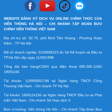
WEBSITE ĐĂNG KÝ DỊCH VỤ ONLINE CHÍNH THỨC CỦA
VIỄN THÔNG HÀ NỘI – CHI NHÁNH TẬP ĐOÀN BƯU
CHÍNH VIỄN THÔNG VIỆT NAM
Địa chỉ trụ sở: Số 75, phố Đinh Tiên Hoàng - Phường Hoàn
Kiếm - TP Hà Nội.
Mã số doanh nghiệp:
0100686223
do Sở Kế hoạch và Đầu tư
TP.Hà Nội cấp ngày 11/08/1998
Tổng đài bán hàng/CSKH qua điện thoại
085.585.1166/
18001166
Tài khoản:
119000001788
tại Ngân hàng TMCP Công
Thương Việt Nam - Chi nhánh TP Hà Nội
Tài khoản:
1600114156
tại Ngân hàng TMCP Ðầu tư và Phát
triển Việt Nam - Chi nhánh Sở Giao dịch 3
Đơn vị hưởng: Viễn thông Hà Nội – Chi nhánh Tập đoàn Bưu