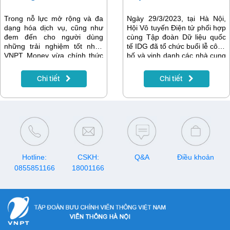
Trong nỗ lực mở rộng và đa
Ngày 29/3/2023, tại Hà Nội,
dạng hóa dịch vụ, cũng như
Hội Vô tuyến Điện tử phối hợp
đem đến cho người dùng
cùng Tập đoàn Dữ liệu quốc
những trải nghiệm tốt nhất,
tế IDG đã tổ chức buổi lễ công
VNPT Money vừa chính thức
bố và vinh danh các nhà cung
hợp tác cùng Tiki - một trong
cấp dịch vụ băng thông rộng
những sàn thương mại điện tử
di động, cố định, ISP và điện
Chi tiết
Chi tiết
uy tín tại Việt Nam, để ra mắt
toán đám mây tiêu biểu năm
tính năng Tiki trên VNPT
2023.
Money.
Hotline:
CSKH:
Q&A
Điều khoản
0855851166
18001166