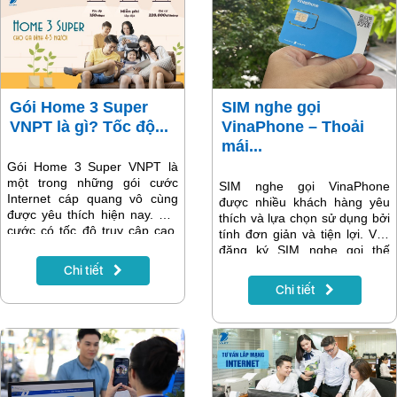
Gói Home 3 Super
SIM nghe gọi
VNPT là gì? Tốc độ...
VinaPhone – Thoải
mái...
Gói Home 3 Super VNPT là
một trong những gói cước
SIM nghe gọi VinaPhone
Internet cáp quang vô cùng
được nhiều khách hàng yêu
được yêu thích hiện nay. Gói
thích và lựa chọn sử dụng bởi
cước có tốc độ truy cập cao,
tính đơn giản và tiện lợi. Vậy
giá thành rẻ phù hợp với gia
đăng ký SIM nghe gọi thế
đình từ 4 – 5 người học tập,
nào? Chi phí bao nhiêu? Bài
Chi tiết
làm việc và giải trí.
viết dưới đây sẽ giúp bạn nắm
Chi tiết
được các thông tin cần biết về
loại SIM này.