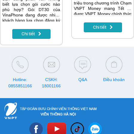
triệu trong chương trình Chạm
biết lựa chọn gói cước nào
VNPT Money mang Tết về
phù hợp? Gói DT30 của
được VNPT Money chính thức
VinaPhone đang được nhiều
trao cho các khách hàng may
khách hàng lựa chọn đăng ký
mắn vào chiều ngày 20/03 tại
trong thời gian gần đây. Với
Chi tiết
Hà Nội. Sự kiện trao giải
cước phí 30.000đ/ tuần, bạn
Chi tiết
thưởng cho khách hàng trúng
sẽ nhận được 7GB tốc độ cao
thưởng đã được VNPT Money
dùng trong 7 ngày liên tiếp.
tổ chức trang trọng với sự
Hướng dẫn chi tiết sẽ có trong
tham gia của đông đảo khách
bài viết sau.
hàng.
Hotline:
CSKH:
Q&A
Điều khoản
0855851166
18001166