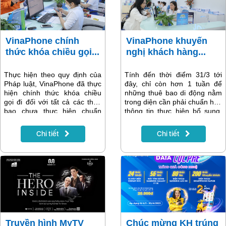
VinaPhone chính
VinaPhone khuyến
thức khóa chiều gọi...
nghị khách hàng...
Thực hiện theo quy định của
Tính đến thời điểm 31/3 tới
Pháp luật, VinaPhone đã thực
đây, chỉ còn hơn 1 tuần để
hiện chính thức khóa chiều
những thuê bao di động nằm
gọi đi đối với tất cả các thuê
trong diện cần phải chuẩn hóa
bao chưa thực hiện chuẩn
thông tin thực hiện bổ sung,
hóa thông tin vào ngày
sửa đổi lại thông tin theo quy
31/3/2023 và sẽ tiếp tục khóa
định. VinaPhone khuyến nghị
Chi tiết
Chi tiết
1 chiều vào các thời điểm
tất cả các khách hàng đã
khác nhau (sau 31/3/2023)
nhận được thông báo qua các
đối với một số khách hàng
kênh chính thức của nhà
khác thuộc diện cần chuẩn
mạng cần sớm thực hiện
hóa lại thông tin thuê bao/xác
chuẩn hóa để đảm bảo quyền
minh chính chủ.
lợi, tránh bị gián đoạn liên lạc
1 chiều.
Truyền hình MyTV
Chúc mừng KH trúng