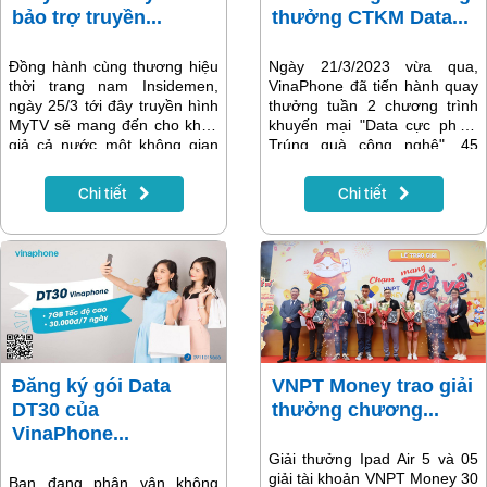
bảo trợ truyền...
thưởng CTKM Data...
Đồng hành cùng thương hiệu
Ngày 21/3/2023 vừa qua,
thời trang nam Insidemen,
VinaPhone đã tiến hành quay
ngày 25/3 tới đây truyền hình
thưởng tuần 2 chương trình
MyTV sẽ mang đến cho khán
khuyến mại "Data cực phê -
giả cả nước một không gian
Trúng quà công nghệ". 45
thời trang Việt hiện đại, sang
khách hàng may mắn đã trở
trọng và đẳng cấp. Show diễn
thành những chủ nhân tiếp
Chi tiết
Chi tiết
hứa hẹn ấn tượng với sự có
theo của các phần thưởng
mặt của nam ca sĩ Erik và các
hấp dẫn trong chương trình.
nghệ sĩ, KOLs nổi tiếng: Hoa
hậu H’Hen Niê, Diễn viên Bình
An, Art Director Denis Đặng…
Đăng ký gói Data
VNPT Money trao giải
DT30 của
thưởng chương...
VinaPhone...
Giải thưởng Ipad Air 5 và 05
giải tài khoản VNPT Money 30
Bạn đang phân vân không