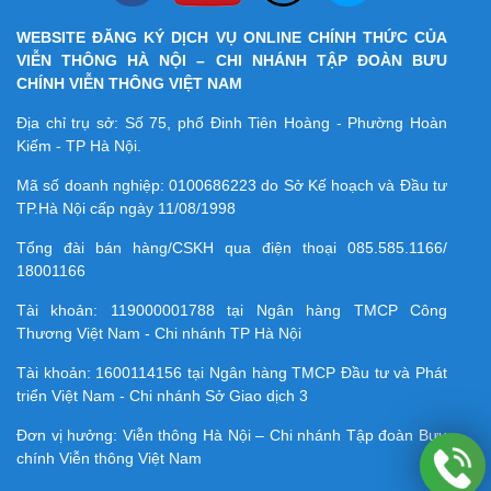
WEBSITE ĐĂNG KÝ DỊCH VỤ ONLINE CHÍNH THỨC CỦA
VIỄN THÔNG HÀ NỘI – CHI NHÁNH TẬP ĐOÀN BƯU
CHÍNH VIỄN THÔNG VIỆT NAM
Địa chỉ trụ sở: Số 75, phố Đinh Tiên Hoàng - Phường Hoàn
Kiếm - TP Hà Nội.
Mã số doanh nghiệp:
0100686223
do Sở Kế hoạch và Đầu tư
TP.Hà Nội cấp ngày 11/08/1998
Tổng đài bán hàng/CSKH qua điện thoại
085.585.1166/
18001166
Tài khoản:
119000001788
tại Ngân hàng TMCP Công
Thương Việt Nam - Chi nhánh TP Hà Nội
Tài khoản:
1600114156
tại Ngân hàng TMCP Ðầu tư và Phát
triển Việt Nam - Chi nhánh Sở Giao dịch 3
Đơn vị hưởng: Viễn thông Hà Nội – Chi nhánh Tập đoàn Bưu
chính Viễn thông Việt Nam