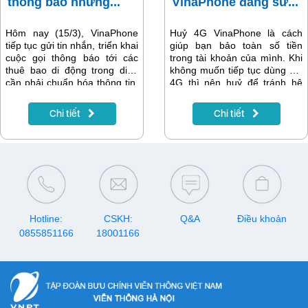
thông báo nhưng...
VinaPhone đang sử...
Hôm nay (15/3), VinaPhone
Huỷ 4G VinaPhone là cách
tiếp tục gửi tin nhắn, triển khai
giúp bạn bảo toàn số tiền
cuộc gọi thông báo tới các
trong tài khoản của mình. Khi
thuê bao di động trong diện
không muốn tiếp tục dùng gói
cần phải chuẩn hóa thông tin,
4G thì nên huỷ để tránh hệ
đáp ứng yêu cầu đồng bộ với
thống tự động gia hạn cho
Cơ sở dữ liệu quốc gia về dân
chu kỳ tiếp. Cách huỷ đk 4G
Chi tiết
Chi tiết
cư. Đồng thời, VinaPhone
VinaPhone vô cùng đơn giản,
khuyến nghị khách hàng phối
chỉ cần soạn tin nhắn gửi đến
hợp chặt chẽ để cùng hoàn
tổng đài 888 và 900. Bạn
thiện thông tin thuê bao thời
không hề tốn bất kỳ chi phí
hạn 31/3, đảm bảo quyền lợi
gửi tin nào đến tổng đài. Sau
của khách hàng và liên lạc
khi huỷ thành công gói đang
được thông suốt.
dùng, bạn muốn nâng cấp/ hạ
cấp sang gói khác cực đơn
Hotline:
CSKH:
giản. Bài viết sẽ hướng dẫn
Q&A
Điều khoản
chi tiết bạn cách huỷ gói 4G.
0855851166
18001166