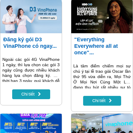
Đăng ký gói D3
"Everything
VinaPhone có ngay...
Everywhere all at
once"...
Ngoài các gói 4G VinaPhone
1 ngày, thì lựa chọn các gói 3
Là tâm điểm chiếm mọi sự
ngày cũng được nhiều khách
chú ý tại lễ trao giải Oscar lần
hàng lựa chọn đăng ký. Với
thứ 95 vừa diễn ra, Mọi Thứ
thời hạn 3 ngày, quý khách dễ
Ở Mọi Nơi Cùng Một Lúc
dàng dùng 3G/4G để truy cập
đang thu hút rất nhiều sự tò
mạng để xử lý công viêc, giải
mò của khán giả trên toàn cầu
Chi tiết
trí trong ngắn hạn. Đăng ký
cũng như tại Việt Nam. Truyền
Chi tiết
gói D3 VinaPhone nhận ngay
hình MyTV sẽ mang đến cho
3GB tốc độ cao dùng suốt 3
bạn đọc những phân tích
ngày chỉ với15.000đ. Gói
mang tính chuyên môn về bộ
cước áp dụng cho mọi thuê
phim cũng như hướng dẫn
bao đang hoạt động không
khán giả xem bộ phim tại bài
kèm điều kiện gì.
viết này.