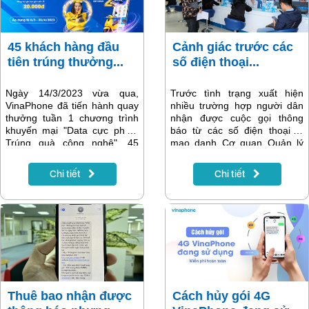
45 khách hàng đầu
Cảnh giác trước các
tiên trúng thưởng...
số điện thoại...
Ngày 14/3/2023 vừa qua,
Trước tình trạng xuất hiện
VinaPhone đã tiến hành quay
nhiều trường hợp người dân
thưởng tuần 1 chương trình
nhận được cuộc gọi thông
khuyến mại "Data cực phê -
báo từ các số điện thoại lạ
Trúng quà công nghệ". 45
mạo danh Cơ quan Quản lý
khách hàng may mắn đã trở
nhà nước hoặc các nhà mạng
thành những chủ nhân đầu
yêu cầu cung cấp thông tin cá
Chi tiết
Chi tiết
tiên của các phần thưởng hấp
nhân phục vụ chuẩn hóa
dẫn trong chương trình.
thông tin thuê bao nếu sẽ
khoá máy, VinaPhone thông
báo về tin nhắn, số điện thoại,
đường dây nóng chính thức
của nhà mạng để khách hàng
yên tâm thực hiện theo hướng
dẫn, tránh bị đối tượng xấu lợi
dụng.
Thuê bao nhận được
Cách hủy gói 4G