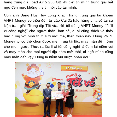
hàng trúng giải Ipad Air 5 256 GB khi biết tin mình trúng giải bất
ngờ đến mức không thể tin nổi vào tai mình.
Còn anh Đặng Huy Huy Long khách hàng trúng giải tài khoản
VNPT Money 30 triệu đến từ Lào Cai đã hào hứng chia sẻ tại sự
kiện trao giải “Trong dịp Tết vừa rồi, tôi dùng VNPT Money để “lì
xì công nghệ” cho người thân, bạn bè, ai ai cũng thích và thấy
hào hứng với hình thức lì xì mới mẻ, thân thiện này. Dùng VNPT
Money tôi có thể chọn được mệnh giá tài lộc, may mắn để mừng
cho mọi người. Thực ra lúc lì xì tôi cũng nghĩ là đem lại niềm vui
và may mắn cho mọi người dịp năm mới thôi, ai ngờ mình cũng
may mắn đến vậy. Đúng là niềm vui được nhân đôi.”