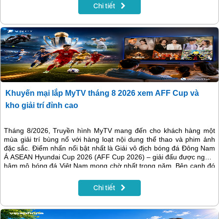
Chi tiết
Khuyến mại lắp MyTV tháng 8 2026 xem AFF Cup và
kho giải trí đỉnh cao
Tháng 8/2026, Truyền hình MyTV mang đến cho khách hàng một
mùa giải trí bùng nổ với hàng loạt nội dung thể thao và phim ảnh
đặc sắc. Điểm nhấn nổi bật nhất là Giải vô địch bóng đá Đông Nam
Á ASEAN Hyundai Cup 2026 (AFF Cup 2026) – giải đấu được người
hâm mộ bóng đá Việt Nam mong chờ nhất trong năm. Bên cạnh đó
là nhiều giải đấu quốc tế hấp dẫn, gameshow đình đám và các bộ
phim phát song song với nước ngoài, giúp MyTV tiếp tục khẳng định
Chi tiết
vị thế là nền tảng giải trí hàng đầu dành cho mọi gia đình.