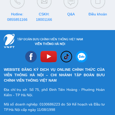
Hotline:
CSKH:
Q&A
Điều khoản
0855851166
18001166
WEBSITE ĐĂNG KÝ DỊCH VỤ ONLINE CHÍNH THỨC CỦA
VIỄN THÔNG HÀ NỘI – CHI NHÁNH TẬP ĐOÀN BƯU
CHÍNH VIỄN THÔNG VIỆT NAM
Địa chỉ trụ sở: Số 75, phố Đinh Tiên Hoàng - Phường Hoàn
Kiếm - TP Hà Nội.
Mã số doanh nghiệp:
0100686223
do Sở Kế hoạch và Đầu tư
TP.Hà Nội cấp ngày 11/08/1998