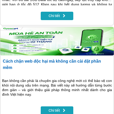
giới hạn ở tốc độ 512 Kbps sau khi hết dung lượng và không tự
động gia hạn, RU50 giúp bạn vừa tiết kiệm chi phí vừa an tâm kết
nối trong suốt hành trình.
Chi tiết
Cách chặn web độc hại mà không cần cài đặt phần
mềm
Bạn không cần phải là chuyên gia công nghệ mới có thể bảo vệ con
khỏi nội dung xấu trên mạng. Bài viết này sẽ hướng dẫn từng bước
đơn giản – và giới thiệu giải pháp thông minh nhất dành cho gia
đình Việt hiện nay.
Chi tiết