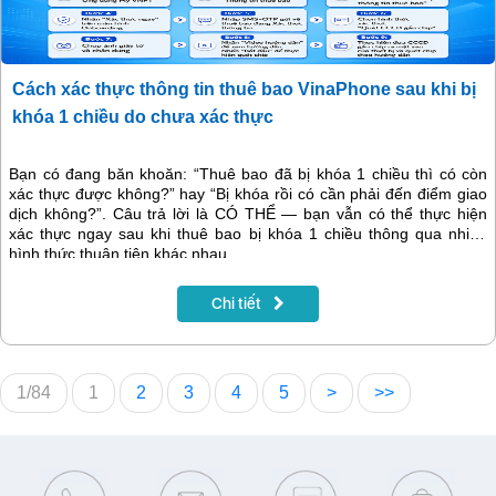
Cách xác thực thông tin thuê bao VinaPhone sau khi bị
khóa 1 chiều do chưa xác thực
Bạn có đang băn khoăn: “Thuê bao đã bị khóa 1 chiều thì có còn
xác thực được không?” hay “Bị khóa rồi có cần phải đến điểm giao
dịch không?”. Câu trả lời là CÓ THỂ — bạn vẫn có thể thực hiện
xác thực ngay sau khi thuê bao bị khóa 1 chiều thông qua nhiều
hình thức thuận tiện khác nhau.
Chi tiết
1/84
1
2
3
4
5
>
>>