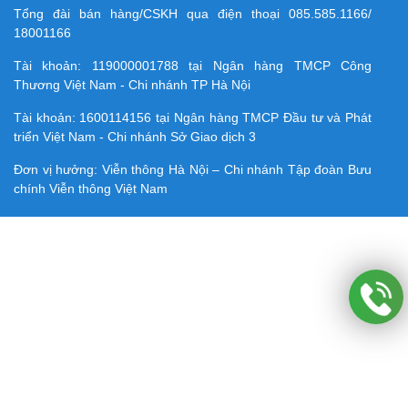
Tổng đài bán hàng/CSKH qua điện thoại
085.585.1166/
18001166
Tài khoản:
119000001788
tại Ngân hàng TMCP Công
Thương Việt Nam - Chi nhánh TP Hà Nội
Tài khoản:
1600114156
tại Ngân hàng TMCP Ðầu tư và Phát
triển Việt Nam - Chi nhánh Sở Giao dịch 3
Đơn vị hưởng: Viễn thông Hà Nội – Chi nhánh Tập đoàn Bưu
chính Viễn thông Việt Nam