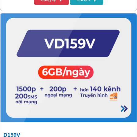
D159V