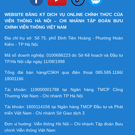
WEBSITE ĐĂNG KÝ DỊCH VỤ ONLINE CHÍNH THỨC CỦA
VIỄN THÔNG HÀ NỘI – CHI NHÁNH TẬP ĐOÀN BƯU
CHÍNH VIỄN THÔNG VIỆT NAM
Địa chỉ trụ sở: Số 75, phố Đinh Tiên Hoàng - Phường Hoàn
Kiếm - TP Hà Nội.
Mã số doanh nghiệp:
0100686223
do Sở Kế hoạch và Đầu tư
TP.Hà Nội cấp ngày 11/08/1998
Tổng đài bán hàng/CSKH qua điện thoại
085.585.1166/
18001166
Tài khoản:
119000001788
tại Ngân hàng TMCP Công
Thương Việt Nam - Chi nhánh TP Hà Nội
Tài khoản:
1600114156
tại Ngân hàng TMCP Ðầu tư và Phát
triển Việt Nam - Chi nhánh Sở Giao dịch 3
Đơn vị hưởng: Viễn thông Hà Nội – Chi nhánh Tập đoàn Bưu
chính Viễn thông Việt Nam