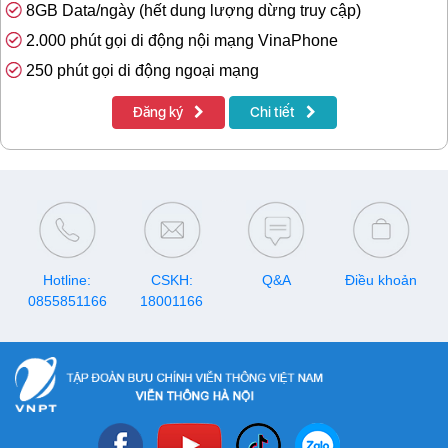
8GB Data/ngày (hết dung lượng dừng truy cập)
2.000 phút gọi di động nội mạng VinaPhone
250 phút gọi di động ngoại mạng
Đăng ký
Chi tiết
Hotline:
CSKH:
Q&A
Điều khoản
0855851166
18001166