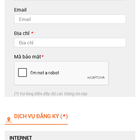
Email
Địa chỉ
*
Mã bảo mật
*
(*) Vui lòng điền đầy đủ các thông tin này
DỊCH VỤ ĐĂNG KÝ (
*
)
INTERNET