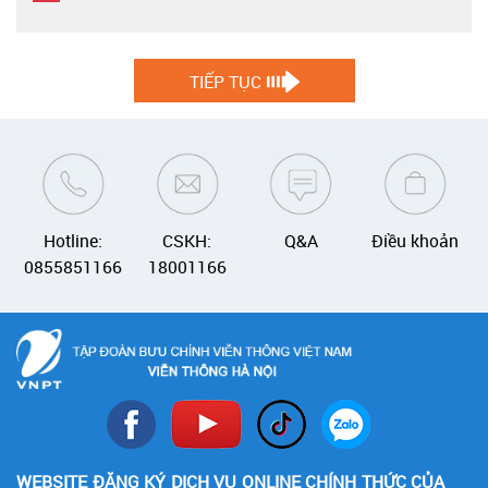
TIẾP TỤC
Hotline:
CSKH:
Q&A
Điều khoản
0855851166
18001166
WEBSITE ĐĂNG KÝ DỊCH VỤ ONLINE CHÍNH THỨC CỦA