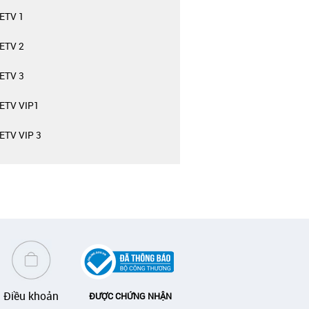
ETV 1
ETV 2
ETV 3
ETV VIP1
TV VIP 3
Điều khoản
ĐƯỢC CHỨNG NHẬN