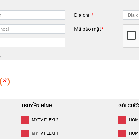
Địa chỉ
*
Mã bảo mật
*
y
(
*
)
TRUYỀN HÌNH
GÓI CƯỚ
MYTV FLEXI 2
HOM
MYTV FLEXI 1
HOM