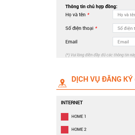
Thông tin chủ hợp đồng:
Họ và tên
*
Số điện thoại
*
Email
(*) Vui lòng điền đầy đủ các thông tin nà
DỊCH VỤ ĐĂNG KÝ 
INTERNET
HOME 1
HOME 2