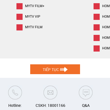
MYTV FILM+
HOM
MYTV VIP
HOM
MYTV FILM
HOM
HOM
HOME
TIẾP TỤC
Hotline:
CSKH: 18001166
Q&A