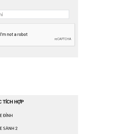
C TÍCH HỢP
E ĐỈNH
E SÀNH 2