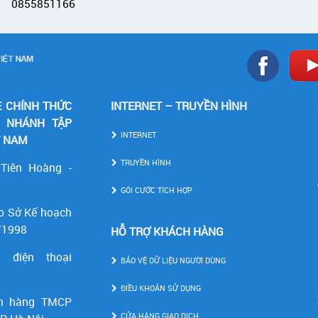
0855851166
E CHÍNH THỨC
INTERNET – TRUYỀN HÌNH
I NHÁNH TẬP
INTERNET
T NAM
TRUYỀN HÌNH
 Tiên Hoàng -
GÓI CƯỚC TÍCH HỢP
o Sở Kế hoạch
/1998
HỖ TRỢ KHÁCH HÀNG
 điện thoại
BẢO VỆ DỮ LIỆU NGƯỜI DÙNG
ĐIỀU KHOẢN SỬ DỤNG
n hàng TMCP
CỬA HÀNG GIAO DỊCH