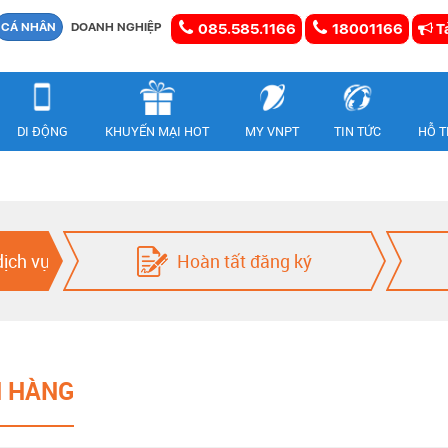
CÁ NHÂN
DOANH NGHIỆP
085.585.1166
18001166
Tả
DI ĐỘNG
KHUYẾN MẠI HOT
MY VNPT
TIN TỨC
HỖ 
dịch vụ
Hoàn tất đăng ký
H HÀNG