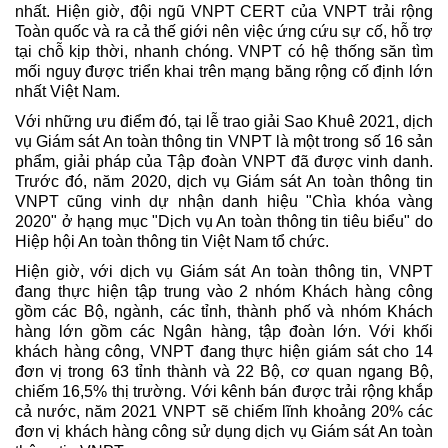
nhất. Hiện giờ, đội ngũ VNPT CERT của VNPT trải rộng
Toàn quốc và ra cả thế giới nên việc ứng cứu sự cố, hỗ trợ
tại chỗ kịp thời, nhanh chóng. VNPT có hệ thống săn tìm
mối nguy được triển khai trên mạng băng rộng cố định lớn
nhất Việt Nam.
Với những ưu điểm đó, tại lễ trao giải Sao Khuê 2021, dịch
vụ Giám sát An toàn thông tin VNPT là một trong số 16 sản
phẩm, giải pháp của Tập đoàn VNPT đã được vinh danh.
Trước đó, năm 2020, dịch vụ Giám sát An toàn thông tin
VNPT cũng vinh dự nhận danh hiệu "Chìa khóa vàng
2020" ở hạng mục "Dịch vụ An toàn thông tin tiêu biểu" do
Hiệp hội An toàn thông tin Việt Nam tổ chức.
Hiện giờ, với dịch vụ Giám sát An toàn thông tin, VNPT
đang thực hiện tập trung vào 2 nhóm Khách hàng công
gồm các Bộ, ngành, các tỉnh, thành phố và nhóm Khách
hàng lớn gồm các Ngân hàng, tập đoàn lớn. Với khối
khách hàng công, VNPT đang thực hiện giám sát cho 14
đơn vị trong 63 tỉnh thành và 22 Bộ, cơ quan ngang Bộ,
chiếm 16,5% thị trường. Với kênh bán được trải rộng khắp
cả nước, năm 2021 VNPT sẽ chiếm lĩnh khoảng 20% các
đơn vị khách hàng công sử dụng dịch vụ Giám sát An toàn