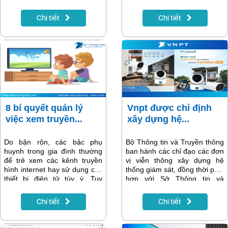
giấy khi đến nơi khác vẫn phải
tục phát huy những hiệu quả,
khai báo lại hoặc khai báo rồi
giúp các cơ quan chức năng
Chi tiết
Chi tiết
mà không có người hỏi đến.
cùng người dân theo dõi, truy
Bởi vậy, dẫn đến tình trạng
vết những người có liên quan
một số người, dù không cố
đến các ca bệnh.
tình trốn tránh khai báo y tế,
nhưng vì một hay nhiều lý do
nêu trên, mà không hoàn
thành bổ phận của mình.
8 bí quyết quản lý
Vnpt được chỉ định
việc xem truyền...
xây dựng hệ...
Do bận rộn, các bậc phụ
Bộ Thông tin và Truyền thông
huynh trong gia đình thường
ban hành các chỉ đạo các đơn
để trẻ xem các kênh truyền
vị viễn thông xây dựng hệ
hình internet hay sử dụng các
thống giám sát, đồng thời phối
thiết bị điện tử tùy ý. Tuy
hợp với Sở Thông tin và
nhiên, việc để trẻ tự do mà
Truyền thông các tỉnh, thành
không quản lý cách sử dụng
phố khảo sát, kết nối camera
Chi tiết
Chi tiết
các thiết bị điện tử ở trẻ có thể
giám sát ở các khu cách ly về
gây ra những hậu quả khôn
hệ thống giám sát tập trung
lường. Trong quá trình phát
do Bộ Thông tin và Truyền