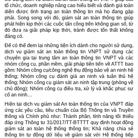
tổ chức, doanh nghiệp nâng cao hiểu biết và đánh giá toàn
diện được tình trạng an toàn thông tin mà họ đang gặp
phải. Song song với đó, giám sát an toàn thông tin giúp
phát hiện kịp thời các cuộc tấn công trên không gian số, từ
đó đưa ra giải pháp kịp thời, tránh được tổn thất không
đáng có.
Để có thể đem lại những tiện ích dành cho người sử dụng,
dịch vụ giám sát an toàn thông tin VNPT sử dụng các
chuyên gia tại trung tâm an toàn thông tin VNPT và các
nhóm công cụ, phần mềm, giải pháp tiên tiến về ATTT bao
gồm: Nhóm công cụ/công nghệ thụ động bảo vệ an ninh hệ
thống; Nhóm công cụ đánh giá an ninh và tuân thủ hệ
thống; Nhóm công cụ giám sát an ninh tập trung (phòng vệ
chủ động); Nhóm công cụ điều tra, xử lý và khắc phục sự
cố an ninh…
Hiện tại dịch vụ giám sát An toàn thông tin của VNPT đáp
ứng các yêu cầu, tiêu chuẩn của Bộ Thông tin và Truyền
thông và Chính phủ như: Thành phần, tính năng tối thiểu
đáp ứng Thông tư 31/2017/TT-BTTTT quy định hoạt động
giám sát an toàn hệ thống thông tin; Khả năng chia sẻ
thông tin tự động dữ liệu về giám sát với Hệ thống tiếp