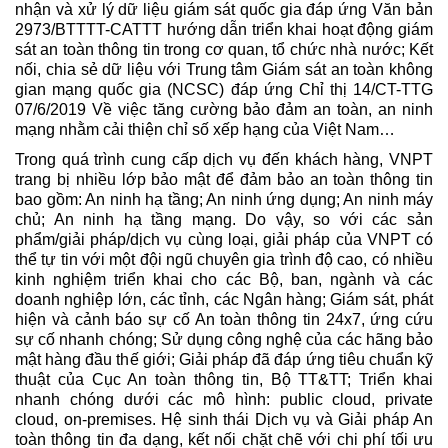
nhận và xử lý dữ liệu giám sát quốc gia đáp ứng Văn bản
2973/BTTTT-CATTT hướng dẫn triển khai hoạt động giám
sát an toàn thông tin trong cơ quan, tổ chức nhà nước; Kết
nối, chia sẻ dữ liệu với Trung tâm Giám sát an toàn không
gian mạng quốc gia (NCSC) đáp ứng Chỉ thị 14/CT-TTG
07/6/2019 Về việc tăng cường bảo đảm an toàn, an ninh
mạng nhằm cải thiện chỉ số xếp hạng của Việt Nam…
Trong quá trình cung cấp dịch vụ đến khách hàng, VNPT
trang bị nhiều lớp bảo mật để đảm bảo an toàn thông tin
bao gồm: An ninh hạ tầng; An ninh ứng dụng; An ninh máy
chủ; An ninh hạ tầng mạng. Do vậy, so với các sản
phẩm/giải pháp/dịch vụ cùng loại, giải pháp của VNPT có
thể tự tin với một đội ngũ chuyên gia trình độ cao, có nhiều
kinh nghiệm triển khai cho các Bộ, ban, ngành và các
doanh nghiệp lớn, các tỉnh, các Ngân hàng; Giám sát, phát
hiện và cảnh báo sự cố An toàn thông tin 24x7, ứng cứu
sự cố nhanh chóng; Sử dụng công nghệ của các hãng bảo
mật hàng đầu thế giới; Giải pháp đã đáp ứng tiêu chuẩn kỹ
thuật của Cục An toàn thông tin, Bộ TT&TT; Triển khai
nhanh chóng dưới các mô hình: public cloud, private
cloud, on-premises. Hệ sinh thái Dịch vụ và Giải pháp An
toàn thông tin đa dạng, kết nối chặt chẽ với chi phí tối ưu