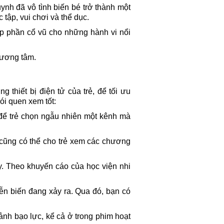
huynh đã vô tình biến bé trở thành một
 tập, vui chơi và thể dục.
góp phần cổ vũ cho những hành vi nổi
hương tâm.
 thiết bị điện tử của trẻ, để tối ưu
ói quen xem tốt:
 để trẻ chọn ngẫu nhiên một kênh mà
n cũng có thể cho trẻ xem các chương
ày. Theo khuyến cáo của học viện nhi
iễn biến đang xảy ra. Qua đó, bạn có
ảnh bạo lực, kể cả ở trong phim hoạt