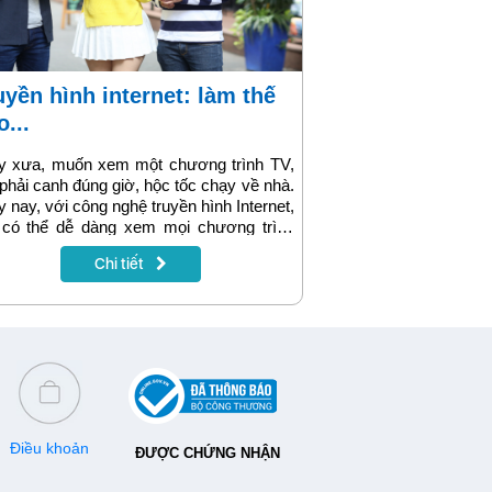
o...
y xưa, muốn xem một chương trình TV,
phải canh đúng giờ, hộc tốc chạy về nhà.
 nay, với công nghệ truyền hình Internet,
 có thể dễ dàng xem mọi chương trình
thích mọi lúc mọi nơi.
Chi tiết
Điều khoản
ĐƯỢC CHỨNG NHẬN