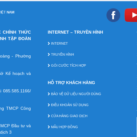
E CHÍNH THỨC
INTERNET – TRUYỀN HÌNH
ÁNH TẬP ĐOÀN
INTERNET
TRUYỀN HÌNH
 Hoàng - Phường
GÓI CƯỚC TÍCH HỢP
ở Kế hoạch và
HỖ TRỢ KHÁCH HÀNG
ại
085.585.1166/
BẢO VỆ DỮ LIỆU NGƯỜI DÙNG
ĐIỀU KHOẢN SỬ DỤNG
àng TMCP Công
CỬA HÀNG GIAO DỊCH
TMCP Ðầu tư và
MẪU HỢP ĐỒNG
dịch 3