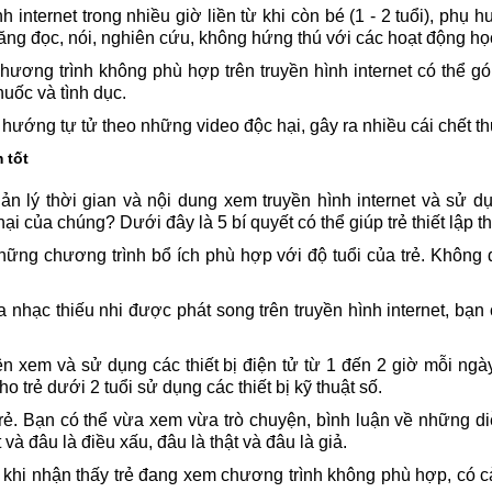
nh internet trong nhiều giờ liền từ khi còn bé (1 - 2 tuổi), phụ 
năng đọc, nói, nghiên cứu, không hứng thú với các hoạt động học
 chương trình không phù hợp trên truyền hình internet có thể 
huốc và tình dục.
 hướng tự tử theo những video độc hại, gây ra nhiều cái chết t
 tốt
n lý thời gian và nội dung xem truyền hình internet và sử dụng
i của chúng? Dưới đây là 5 bí quyết có thể giúp trẻ thiết lập th
những chương trình bổ ích phù hợp với độ tuổi của trẻ. Không
a nhạc thiếu nhi được phát song trên truyền hình internet, bạ
 lên xem và sử dụng các thiết bị điện tử từ 1 đến 2 giờ mỗi ng
 trẻ dưới 2 tuổi sử dụng các thiết bị kỹ thuật số.
trẻ. Bạn có thể vừa xem vừa trò chuyện, bình luận về những d
 và đâu là điều xấu, đâu là thật và đâu là giả.
 khi nhận thấy trẻ đang xem chương trình không phù hợp, có c