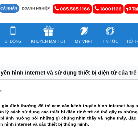
CÁ NHÂN
DOANH NGHIỆP
085.585.1166
18001166
Tải
DI ĐỘNG
KHUYẾN MẠI HOT
MY VNPT
TIN TỨC
HỖ T
yền hình internet và sử dụng thiết bị điện tử của trẻ
em
gia đình thường để trẻ xem các kênh truyền hình internet hay sử
ản lý cách sử dụng các thiết bị điện tử ở trẻ có thể gây ra nhữn
g bị ảnh hưởng bởi những gì chúng nhìn thấy và nghe thấy, đặc biệ
n hình internet và các thiết bị thông minh.