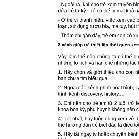
- Ngoài ra, khi cho trẻ xem truyền hì
đứa trẻ tự kỷ. Trẻ có thể bị mất khả 
- Ở trẻ vị thành niên, việc xem các
loạn, sử dụng rượu bia, ma túy, hút t
- Thậm chí gần đây, trẻ em còn có xu
8 cách giúp trẻ thiết lập thói quen xem
Vậy làm thế nào chúng ta có thể quả
những lợi ích và hạn chế những tác hạ
1. Hãy chọn và giới thiệu cho con 
bạn chưa tìm hiểu qua.
2. Ngoài các kênh phim hoạt hình, c
trình kênh discovery, history,…
3. Chỉ nên cho trẻ em từ 2 tuổi trở
khoa hoa kỳ, phụ huynh không nên cho
4. Tốt nhất, hãy luôn cùng xem với 
thể hướng dẫn trẻ biết đâu là điều tốt
5. Hãy tắt ngay tv hoặc chuyển kênh