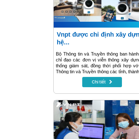
Vnpt được chỉ định xây dựng
hệ...
Bộ Thông tin và Truyền thông ban hàn
chỉ đạo các đơn vị viễn thông xây dự
thống giám sát, đồng thời phối hợp v
Thông tin và Truyền thông các tỉnh, thàn
khảo sát, kết nối camera giám sát ở cá
Chi tiết
cách ly về hệ thống giám sát tập trung 
Thông tin và Truyền thông chỉ định. Tập
VNPT là 1 trong 2 đơn vị được Bộ TT&T
định lần này.