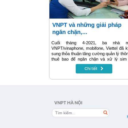
VNPT và những giải pháp
ngăn chặn,...
Cuối tháng 4-2021, ba nhà m
VNPT/vinaphone, mobifone, Viettel đã 
sung thỏa thuận tăng cường quản lý thôn
thuê bao để ngăn chặn và xử lý sim 
Theo đó, với các giải pháp kỹ thuật đang 
Chi tiết
khai, VNPT sẽ thêm giải pháp để xác 
khách hàng trước khi kích hoạt thuê
mới, nhằm tạo chuyển biến thực chất 
lĩnh vực này.
VNPT HÀ NỘI