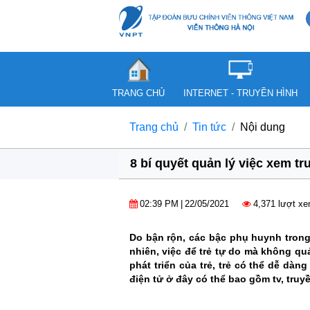
TRANG CHỦ
INTERNET - TRUYỀN HÌNH
Trang chủ
Tin tức
Nội dung
8 bí quyết quản lý việc xem tru
02:39 PM
|
22/05/2021
4,371 lượt x
Do bận rộn, các bậc phụ huynh trong 
nhiên, việc để trẻ tự do mà không qu
phát triển của trẻ, trẻ có thể dễ dàn
điện tử ở đây có thể bao gồm tv, truyề