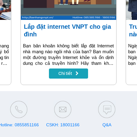
Lắp đặt internet VNPT cho gia
Truyền hình internet: làm thế
đình
nà
ạng
Bạn băn khoăn không biết lắp đặt Intermet
Ngà
ký bổ
nhà mạng nào ngôi nhà của bạn? Bạn muốn
bạn 
g tin
một đường truyền Internet khỏe và ổn dịnh
Ngày
rác.
dung cho cả truyền hình? Hãy tham khảo
bạn
triển
ngay dịch vụ internet VNPT. Chúng tôi cam
yêu 
Chi tiết
thực
kết sẽ mạng lại cho quý khách hàng dịch vụ
 bao
internet tốt nhất dành cho các hộ gia đình.
trong
Hotline: 0855851166
CSKH: 18001166
Q&A