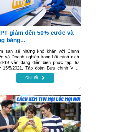
ng băng...
m san sẻ những khó khăn với Chính
n và Doanh nghiệp trong bối cảnh dịch
id-19 vẫn đang diễn biến phức tạp, từ
y 15/5/2021, Tập đoàn Bưu chính Viễn
g Việt Nam (VNPT) đã triển khai chương
Chi tiết
h chung tay cùng Chính quyền, đồng hành
 doanh nghiệp vượt qua đại dịch Covid
rất nhiều ưu đãi.