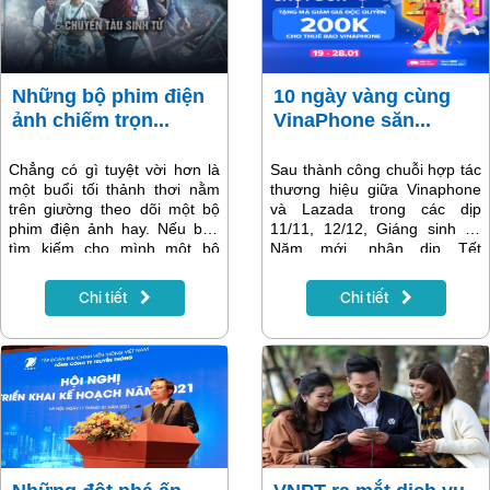
Những bộ phim điện
10 ngày vàng cùng
ảnh chiếm trọn...
VinaPhone săn...
Chẳng có gì tuyệt vời hơn là
Sau thành công chuỗi hợp tác
một buổi tối thảnh thơi nằm
thương hiệu giữa Vinaphone
trên giường theo dõi một bộ
và Lazada trong các dịp
phim điện ảnh hay. Nếu bạn
11/11, 12/12, Giáng sinh và
tìm kiếm cho mình một bộ
Năm mới, nhân dịp Tết
phim điện ảnh tình cảm đặc
Nguyên Đán, 2 đơn vị tiếp tục
sắc cho một ngày cuối tuần
phối hợp để cho ra mắt các
Chi tiết
Chi tiết
vui vẻ cùng cả gia đình... hay
chương trình khuyến mại siêu
đơn giản bạn đang tìm kiếm
hấp dẫn SALE TẾT - CHỐT
một gia vị nhẹ nhàng lấp đầy
ĐƠN, cho người người nhà
tâm hồn bạn, hãy cùng truyền
nhà mua sắm, cho một cái Tết
hình MyTV đón xem Top
vui vẻ, đủ đầy với chi phí hợp
những bộ phim điện ảnh
lý.
chiếm trọn spotlight bạn
không thể bỏ lỡ trong tháng 1
này nhé.