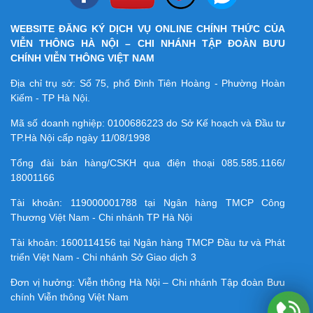
WEBSITE ĐĂNG KÝ DỊCH VỤ ONLINE CHÍNH THỨC CỦA
VIỄN THÔNG HÀ NỘI – CHI NHÁNH TẬP ĐOÀN BƯU
CHÍNH VIỄN THÔNG VIỆT NAM
Địa chỉ trụ sở: Số 75, phố Đinh Tiên Hoàng - Phường Hoàn
Kiếm - TP Hà Nội.
Mã số doanh nghiệp:
0100686223
do Sở Kế hoạch và Đầu tư
TP.Hà Nội cấp ngày 11/08/1998
Tổng đài bán hàng/CSKH qua điện thoại
085.585.1166/
18001166
Tài khoản:
119000001788
tại Ngân hàng TMCP Công
Thương Việt Nam - Chi nhánh TP Hà Nội
Tài khoản:
1600114156
tại Ngân hàng TMCP Ðầu tư và Phát
triển Việt Nam - Chi nhánh Sở Giao dịch 3
Đơn vị hưởng: Viễn thông Hà Nội – Chi nhánh Tập đoàn Bưu
chính Viễn thông Việt Nam