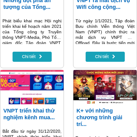
Những đột phá ấn
VNPT ra mắt dịch vụ
tượng của Tổng...
Wifi công cộng...
Phát biểu khai mạc Hội nghị
Từ ngày 1/1/2021, Tập đoàn
triển khai kế hoạch năm 2021
Bưu chính Viễn thông Việt
của Tổng công ty Truyền
Nam (VNPT) chính thức ra
thông VNPT-Media, Phó Tổng
mắt dịch vụ VNPT Wifi
giám đốc Tập đoàn VNPT,
Offload. Đây là bước tiến mới
Chủ tịch VNPT-Media Huỳnh
nhất trong việc xây dựng hệ
Quang Liêm đã đánh giá, nhìn
thống Wifi công cộng trên
Chi tiết
Chi tiết
lại năm 2020 vừa qua, Tổng
khắp cả nước.
công ty Truyền thông VNPT-
Media đã tạo được những đột
phá, cơ hội phát triển, góp
phần vào mục tiêu chiến lược
của Tập đoàn VNPT trong
việc chuyển đổi số, phát triển
kinh tế số tại Việt Nam.
VNPT triển khai thử
K+ với những
nghiệm kênh mua...
chương trình giải
trí...
Bắt đầu từ ngày 31/12/2020,
VNPT chính thức triển khai