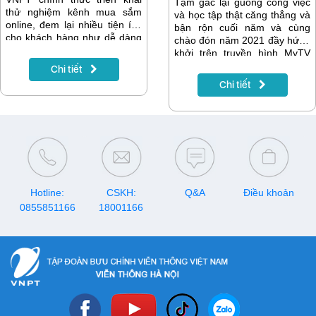
Tạm gác lại guồng công việc
thử nghiệm kênh mua sắm
và học tập thật căng thẳng và
online, đem lại nhiều tiện ích
bận rộn cuối năm và cùng
cho khách hàng như dễ dàng
chào đón năm 2021 đầy hứng
chọn SIM số đẹp, thanh toán
khởi trên truyền hình MyTV
cước...
với chùm nội dung đặc sắc
Chi tiết
dành riêng cho nhóm khách
Chi tiết
hàng của gói kênh K+ trong
tháng 1/2021.
Hotline:
CSKH:
Q&A
Điều khoản
0855851166
18001166