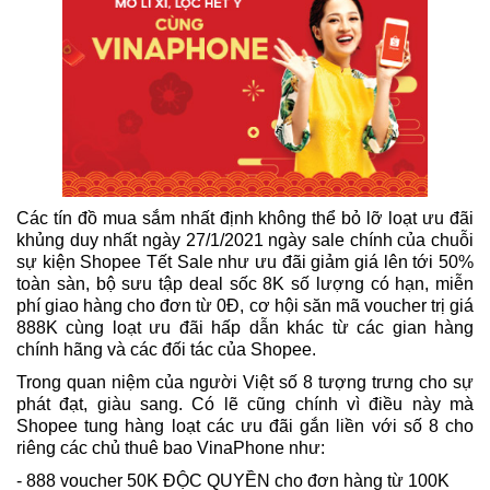
Các tín đồ mua sắm nhất định không thể bỏ lỡ loạt ưu đãi
khủng duy nhất ngày 27/1/2021 ngày sale chính của chuỗi
sự kiện Shopee Tết Sale như ưu đãi giảm giá lên tới 50%
toàn sàn, bộ sưu tập deal sốc 8K số lượng có hạn, miễn
phí giao hàng cho đơn từ 0Đ, cơ hội săn mã voucher trị giá
888K cùng loạt ưu đãi hấp dẫn khác từ các gian hàng
chính hãng và các đối tác của Shopee.
Trong quan niệm của người Việt số 8 tượng trưng cho sự
phát đạt, giàu sang. Có lẽ cũng chính vì điều này mà
Shopee tung hàng loạt các ưu đãi gắn liền với số 8 cho
riêng các chủ thuê bao VinaPhone như:
- 888 voucher 50K ĐỘC QUYỀN cho đơn hàng từ 100K