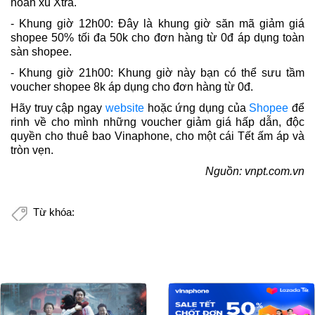
hoàn xu Xtra.
- Khung giờ 12h00: Đây là khung giờ săn mã giảm giá
shopee 50% tối đa 50k cho đơn hàng từ 0đ áp dụng toàn
sàn shopee.
- Khung giờ 21h00: Khung giờ này bạn có thể sưu tầm
voucher shopee 8k áp dụng cho đơn hàng từ 0đ.
Hãy truy cập ngay
website
hoặc ứng dụng của
Shopee
để
rinh về cho mình những voucher giảm giá hấp dẫn, độc
quyền cho thuê bao Vinaphone, cho một cái Tết ấm áp và
tròn vẹn.
Nguồn: vnpt.com.vn
Từ khóa: