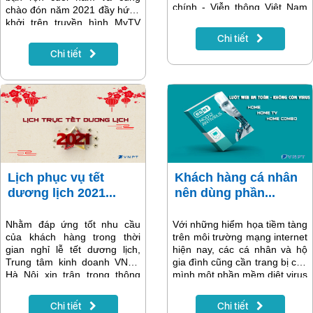
chính - Viễn thông Việt Nam
chào đón năm 2021 đầy hứng
(VNPT) đã được vinh danh là
khởi trên truyền hình MyTV
một trong những đơn vị tiên
với chùm nội dung đặc sắc
Chi tiết
phong trong chuyển đổi số
dành riêng cho nhóm khách
Chi tiết
ngành Y tế.
hàng của gói kênh K+ trong
tháng 1/2021.
Lịch phục vụ tết
Khách hàng cá nhân
dương lịch 2021...
nên dùng phần...
Nhằm đáp ứng tốt nhu cầu
Với những hiểm họa tiềm tàng
của khách hàng trong thời
trên môi trường mạng internet
gian nghỉ lễ tết dương lịch,
hiện nay, các cá nhân và hộ
Trung tâm kinh doanh VNPT
gia đình cũng cần trang bị cho
Hà Nội xin trân trọng thông
mình một phần mềm diệt virus
báo tới quý khách hàng lịch
tốt nhất để yên tâm lướt web
làm việc của các cửa hàng
phục vụ nhu cầu cá nhân.
Chi tiết
Chi tiết
giao dịch và tổng đài chăm
Phần mềm diệt virus ESET là