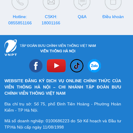
bị di động qua ứng dụng
VNPT Pay.
Hotline:
CSKH:
Q&A
Điều khoản
0855851166
18001166
WEBSITE ĐĂNG KÝ DỊCH VỤ ONLINE CHÍNH THỨC CỦA
VIỄN THÔNG HÀ NỘI – CHI NHÁNH TẬP ĐOÀN BƯU
CHÍNH VIỄN THÔNG VIỆT NAM
Địa chỉ trụ sở: Số 75, phố Đinh Tiên Hoàng - Phường Hoàn
Kiếm - TP Hà Nội.
Mã số doanh nghiệp:
0100686223
do Sở Kế hoạch và Đầu tư
TP.Hà Nội cấp ngày 11/08/1998