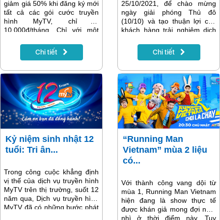
giảm giá 50% khi đăng ký mới
25/10/2021, để chào mừng
tất cả các gói cước truyền
ngày giải phóng Thủ đô
hình MyTV, chỉ từ
(10/10) và tạo thuận lợi cho
10.000đ/tháng. Chỉ với một
khách hàng trải nghiệm dịch
đường link và vài thao tác đơn
vụ Internet, truyền hình chất
giản trên smartphone, khách
lượng cao, học tập, làm việc,
Chi tiết
Chi tiết
hàng sẽ sở hữu ngay một
giải trí trong mùa dịch covid,
trong các gói cước MyTV hấp
VNPT Vinaphone Hà Nội tổ
dẫn nhất, trải nghiệm xem
chức chương trình khuyến
truyền hình ở mọi lúc mọi nơi,
mãi “Tốc độ chất- Ưu đãi
tối đa trên 5 thiết bị và xem
ngất”. Khách hàng được nhận
đồng thời trên 2 thiết bị
ưu đãi đến 4 tháng cước khi
lắp mạng cáp quang và truyền
hình VNPT trong thời gian
khuyến mại.
Kỷ niệm sinh nhật 12
“Running Man
tuổi: Tri ân...
Vietnam” mùa 2 liệu
có...
Trong công cuộc khẳng định
vị thế của dịch vụ truyền hình
Với thành công vang dội từ
MyTV trên thị trường, suốt 12
mùa 1, Running Man Vietnam
năm qua, Dịch vụ truyền hình
hiện đang là show thực tế
MyTV đã có những bước phát
được khán giả mong đợi nhất
triển mạnh mẽ cả về lượng và
nhì ở thời điểm này. Tuy