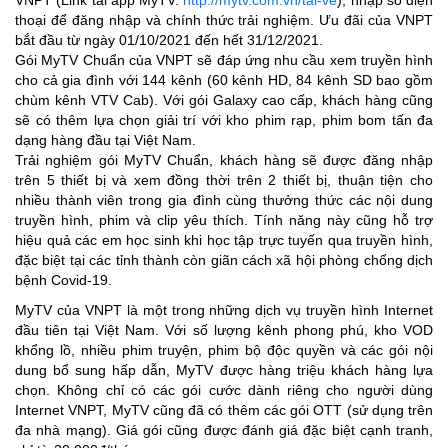
thoại để đăng nhập và chính thức trải nghiệm. Ưu đãi của VNPT
bắt đầu từ ngày 01/10/2021 đến hết 31/12/2021.
Gói MyTV Chuẩn của VNPT sẽ đáp ứng nhu cầu xem truyền hình
cho cả gia đình với 144 kênh (60 kênh HD, 84 kênh SD bao gồm
chùm kênh VTV Cab). Với gói Galaxy cao cấp, khách hàng cũng
sẽ có thêm lựa chọn giải trí với kho phim rạp, phim bom tấn đa
dạng hàng đầu tại Việt Nam.
Trải nghiệm gói MyTV Chuẩn, khách hàng sẽ được đăng nhập
trên 5 thiết bị và xem đồng thời trên 2 thiết bị, thuận tiện cho
nhiều thành viên trong gia đình cùng thưởng thức các nội dung
truyền hình, phim và clip yêu thích. Tính năng này cũng hỗ trợ
hiệu quả các em học sinh khi học tập trực tuyến qua truyền hình,
đặc biệt tại các tỉnh thành còn giãn cách xã hội phòng chống dịch
bệnh Covid-19.
MyTV của VNPT là một trong những dịch vụ truyền hình Internet
đầu tiên tại Việt Nam. Với số lượng kênh phong phú, kho VOD
khổng lồ, nhiều phim truyện, phim bộ độc quyền và các gói nội
dung bổ sung hấp dẫn, MyTV được hàng triệu khách hàng lựa
chọn. Không chỉ có các gói cước dành riêng cho người dùng
Internet VNPT, MyTV cũng đã có thêm các gói OTT (sử dụng trên
đa nhà mạng). Giá gói cũng được đánh giá đặc biệt cạnh tranh,