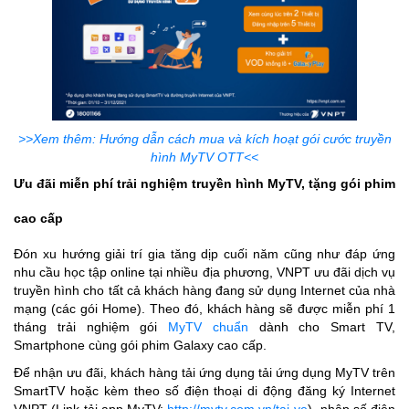
>>Xem thêm: Hướng dẫn cách mua và kích hoạt gói cước truyền
hình MyTV OTT<<
Ưu đãi miễn phí trải nghiệm truyền hình MyTV, tặng gói phim
cao cấp
Đón xu hướng giải trí gia tăng dịp cuối năm cũng như đáp ứng
nhu cầu học tập online tại nhiều địa phương, VNPT ưu đãi dịch vụ
truyền hình cho tất cả khách hàng đang sử dụng Internet của nhà
mạng (các gói Home). Theo đó, khách hàng sẽ được miễn phí 1
tháng trải nghiệm gói
MyTV chuẩn
dành cho Smart TV,
Smartphone cùng gói phim Galaxy cao cấp.
Để nhận ưu đãi, khách hàng tải ứng dụng tải ứng dụng MyTV trên
SmartTV hoặc kèm theo số điện thoại di động đăng ký Internet
VNPT (Link tải app MyTV:
http://mytv.com.vn/tai-ve
)
, nhập số điện