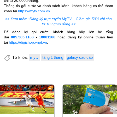
chỉ từ 20.000đ/tháng.
Thông tin gói cước và danh sách kênh, khách hàng có thể tham
khảo tại
https://mytv.com.vn
.
>> Xem thêm: Đăng ký trực tuyến MyTV – Giảm giá 50% chỉ còn
từ 10 nghìn đồng <<
Để đăng ký gói cước, khách hàng hãy liên hệ tổng
đài
085.585.1166
-
18001166
hoặc đăng ký online thuận tiện
tại
https://digishop.vnpt.vn
.
Từ khóa:
mytv
tặng 1 tháng
galaxy cao cấp