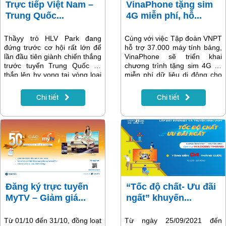
Trực tiếp Việt Nam –
VinaPhone tặng sim
Trung Quốc...
4G miễn phí, hỗ...
Thầyy trò HLV Park đang
Cùng với việc Tập đoàn VNPT
đứng trước cơ hội rất lớn để
hỗ trợ 37.000 máy tính bảng,
lần đầu tiên giành chiến thắng
VinaPhone sẽ triển khai
trước tuyển Trung Quốc và
chương trình tặng sim 4G và
thắp lên hy vọng tại vòng loại
miễn phí dữ liệu di động cho
World Cup 2022. Đón xem
học sinh, sinh viên nghèo cả
trực tiếp trận thi đấu giữa 2
nước trong chương trình
Chi tiết
Chi tiết
đội tuyển Việt Nam - Trung
“Sóng và máy tính cho em” do
Quốc cùng các trận đấu khác
Thủ tướng phát động.
của vòng loại 3 WC 2022 trên
hệ thống truyền hình và ứng
dụng MyTV OTT trong tháng
10 này.
Đăng ký trực tuyến
“Tốc độ chất- Ưu đãi
MyTV – Giảm giá...
ngất” khuyến...
Từ 01/10 đến 31/10, đồng loạt
Từ ngày 25/09/2021 đến