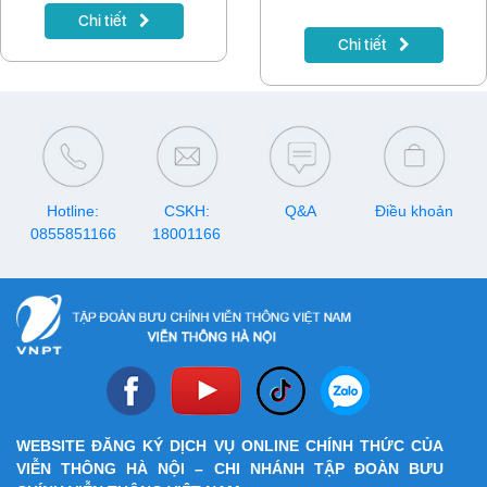
chất, tạo nên những "trái
nhiên, sau khi lên sóng tập
Chi tiết
ngọt" ấn tượng.
đầu tiên, chương trình
Chi tiết
Running Man Vietnam mùa 2
- Chơi Là Chạy đã vấp phải
nhiều ý kiến trái chiều.
Hotline:
CSKH:
Q&A
Điều khoản
0855851166
18001166
WEBSITE ĐĂNG KÝ DỊCH VỤ ONLINE CHÍNH THỨC CỦA
VIỄN THÔNG HÀ NỘI – CHI NHÁNH TẬP ĐOÀN BƯU