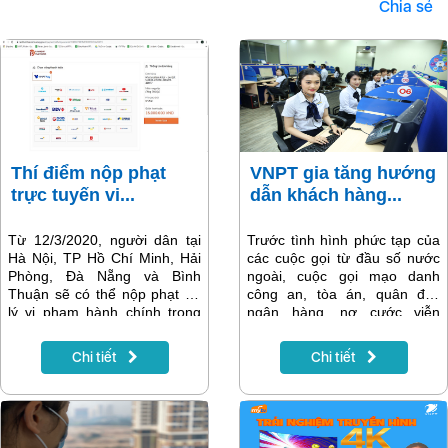
Chia sẻ
Thí điểm nộp phạt
VNPT gia tăng hướng
trực tuyến vi...
dẫn khách hàng...
Từ 12/3/2020, người dân tại
Trước tình hình phức tạp của
Hà Nội, TP Hồ Chí Minh, Hải
các cuộc gọi từ đầu số nước
Phòng, Đà Nẵng và Bình
ngoài, cuộc gọi mạo danh
Thuận sẽ có thể nộp phạt xử
công an, tòa án, quân đội,
lý vi phạm hành chính trong
ngân hàng, nợ cước viễn
lĩnh vực giao thông đường bộ
thông... cũng như các cuộc
ngay trên Cổng Dịch vụ công
gọi nháy máy từ các ứng dụng
Chi tiết
Chi tiết
quốc gia thông qua VNPT
OTT, VNPT nâng cao mức độ
Pay.
cảnh giác đến khách hàng
trên toàn hệ thống. Đồng thời
khuyến cáo khách hàng hết
sức thận trọng trước tất cả