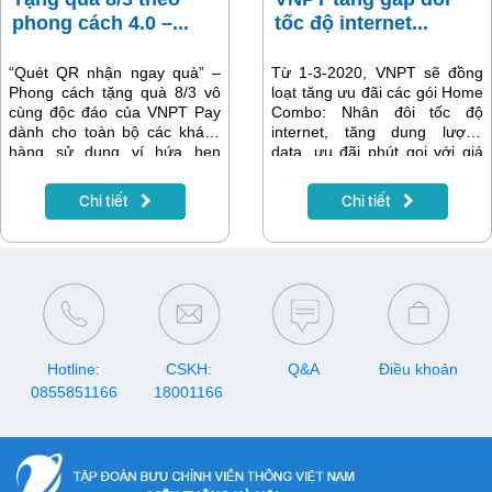
phong cách 4.0 –...
tốc độ internet...
“Quét QR nhận ngay quà” –
Từ 1-3-2020, VNPT sẽ đồng
Phong cách tặng quà 8/3 vô
loạt tăng ưu đãi các gói Home
cùng độc đáo của VNPT Pay
Combo: Nhân đôi tốc độ
dành cho toàn bộ các khách
internet, tăng dung lượng
hàng sử dụng ví hứa hẹn
data, ưu đãi phút gọi với giá
mang lại những khoảnh khắc
cước không thay đổi.
vui vẻ cho người tặng và
Chi tiết
Chi tiết
người được tặng quà.
Hotline:
CSKH:
Q&A
Điều khoản
0855851166
18001166