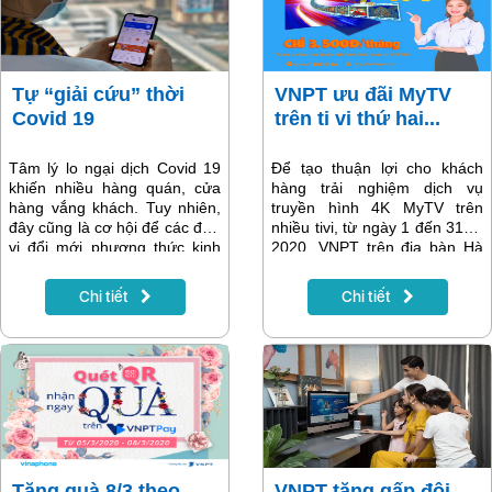
các cuộc gọi, nhắn tin bất
thường để tránh bị lừa đảo.
Tự “giải cứu” thời
VNPT ưu đãi MyTV
Covid 19
trên ti vi thứ hai...
Tâm lý lo ngại dịch Covid 19
Để tạo thuận lợi cho khách
khiến nhiều hàng quán, cửa
hàng trải nghiệm dịch vụ
hàng vắng khách. Tuy nhiên,
truyền hình 4K MyTV trên
đây cũng là cơ hội để các đơn
nhiều tivi, từ ngày 1 đến 31-3-
vị đổi mới phương thức kinh
2020, VNPT trên địa bàn Hà
doanh, tự giải cứu chính mình
Nội triển khai chương trình ưu
bằng các tiện ích của công
đãi MyTV trên tivi thứ hai cho
Chi tiết
Chi tiết
nghệ 4.0.
khách hàng. Theo đó, khách
hàng chỉ phải trả từ 3.500
đồng/tháng khi sử dụng MyTV
trên ti vi thứ hai
Tặng quà 8/3 theo
VNPT tăng gấp đôi