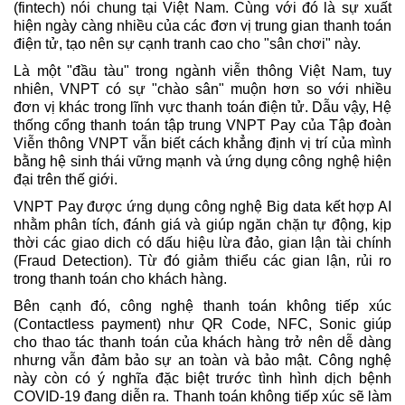
(fintech) nói chung tại Việt Nam. Cùng với đó là sự xuất
hiện ngày càng nhiều của các đơn vị trung gian thanh toán
điện tử, tạo nên sự cạnh tranh cao cho "sân chơi" này.
Là một "đầu tàu" trong ngành viễn thông Việt Nam, tuy
nhiên, VNPT có sự "chào sân" muộn hơn so với nhiều
đơn vị khác trong lĩnh vực thanh toán điện tử. Dẫu vậy, Hệ
thống cổng thanh toán tập trung VNPT Pay của Tập đoàn
Viễn thông VNPT vẫn biết cách khẳng định vị trí của mình
bằng hệ sinh thái vững mạnh và ứng dụng công nghệ hiện
đại trên thế giới.
VNPT Pay được ứng dụng công nghệ Big data kết hợp AI
nhằm phân tích, đánh giá và giúp ngăn chặn tự động, kịp
thời các giao dich có dấu hiệu lừa đảo, gian lận tài chính
(Fraud Detection). Từ đó giảm thiểu các gian lận, rủi ro
trong thanh toán cho khách hàng.
Bên cạnh đó, công nghệ thanh toán không tiếp xúc
(Contactless payment) như QR Code, NFC, Sonic giúp
cho thao tác thanh toán của khách hàng trở nên dễ dàng
nhưng vẫn đảm bảo sự an toàn và bảo mật. Công nghệ
này còn có ý nghĩa đặc biệt trước tình hình dịch bệnh
COVID-19 đang diễn ra. Thanh toán không tiếp xúc sẽ làm