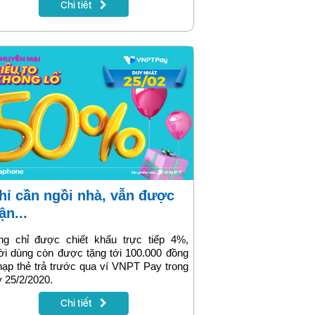
Chi tiết
g. Cách lắp đặt cụ thể được VNPT giới
u ngay sau đây. Hãy cùng tìm hiểu nhé!
ận...
ng chỉ được chiết khấu trực tiếp 4%,
i dùng còn được tặng tới 100.000 đồng
nạp thẻ trả trước qua ví VNPT Pay trong
 25/2/2020.
Chi tiết