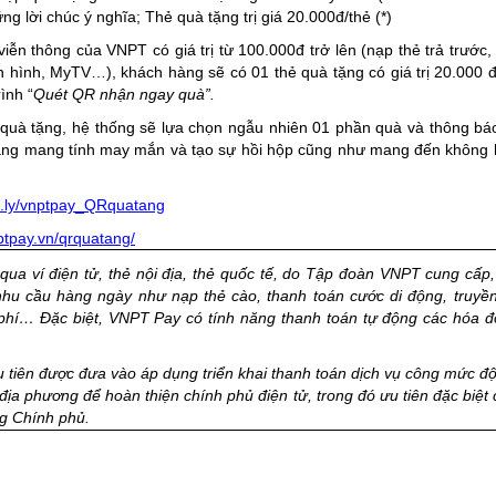
g lời chúc ý nghĩa; Thẻ quà tặng trị giá 20.000đ/thẻ (*)
 viễn thông của VNPT có giá trị từ 100.000đ trở lên (nạp thẻ trả trướ
yền hình, MyTV…), khách hàng sẽ có 01 thẻ quà tặng có giá trị 20.000
ình “
Quét QR nhận ngay quà”.
 quà tặng, hệ thống sẽ lựa chọn ngẫu nhiên 01 phần quà và thông bá
ng mang tính may mắn và tạo sự hồi hộp cũng như mang đến không kh
bit.ly/vnptpay_QRquatang
nptpay.vn/qrquatang/
qua ví điện tử, thẻ nội địa, thẻ quốc tế, do Tập đoàn VNPT cung cấp,
hu cầu hàng ngày như nạp thẻ cào, thanh toán cước di động, truyền 
 phí… Đặc biệt, VNPT Pay có tính năng
thanh toán tự động
các hóa đ
tiên được đưa vào áp dụng triển khai thanh toán dịch vụ công mức độ
địa phương để hoàn thiện chính phủ điện tử,
trong đó ưu tiên đặc biệ
ng Chính phủ.