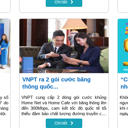
Chi tiết
đã may mắn trúng thưởng.
dụn
thiệ
VNPT ra 2 gói cước băng
“Chỉ cần ngồi nhà, vẫn được
thông quốc...
nh
ay số
VNPT cung cấp 2 dòng gói cước khủng
Khô
i” do
Home Net và Home Cafe với băng thông lên
ngườ
hàng
đến 300Mbps, cam kết tốc độ quốc tế tối
khi 
Nội.
thiểu đảm bảo chất lượng đường truyền cho
ngày
nhiều khách hàng online cùng lúc.
Chi tiết