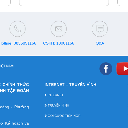
Hotline: 0855851166
CSKH: 18001166
Q&A
E CHÍNH THỨC
INTERNET – TRUYỀN HÌNH
ÁNH TẬP ĐOÀN
INTERNET
TRUYỀN HÌNH
 Hoàng - Phường
GÓI CƯỚC TÍCH HỢP
ở Kế hoạch và