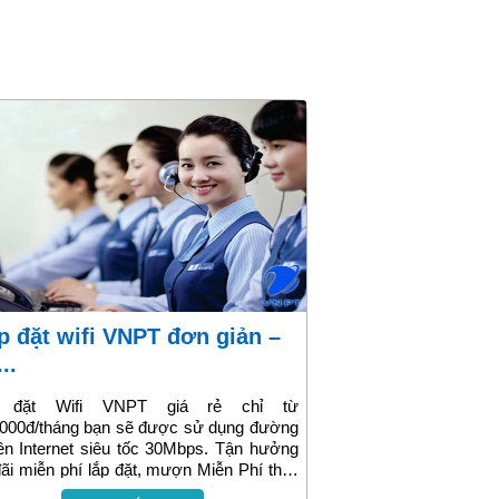
..
 đặt Wifi VNPT giá rẻ chỉ từ
.000đ/tháng bạn sẽ được sử dụng đường
ền Internet siêu tốc 30Mbps. Tận hưởng
ãi miễn phí lắp đặt, mượn Miễn Phí thiết
ầu cuối Wifi và tặng thêm từ 1-3 tháng sử