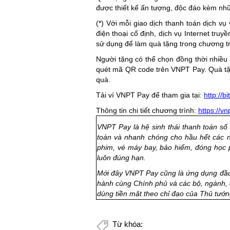
được thiết kế ấn tượng, độc đáo kèm nhữn
(*) Với mỗi giao dịch thanh toán dịch vụ
điện thoại cố định, dịch vụ Internet tru
sử dụng để làm quà tặng trong chương tr
Người tặng có thể chọn đồng thời nhiều
quét mã QR code trên VNPT Pay. Quà tặ
quà.
Tải ví VNPT Pay để tham gia tại:
http://
Thông tin chi tiết chương trình:
https://v
VNPT Pay là hệ sinh thái thanh toán số 
toàn và nhanh chóng cho hầu hết các n
phim, vé máy bay, bảo hiểm, đóng học
luôn đúng hạn.
Mới đây VNPT Pay cũng là ứng dụng đầu 
hành cùng Chính phủ và các bộ, ngành, 
dùng tiền mặt
theo chỉ đạo của Thủ tướ
Từ khóa: