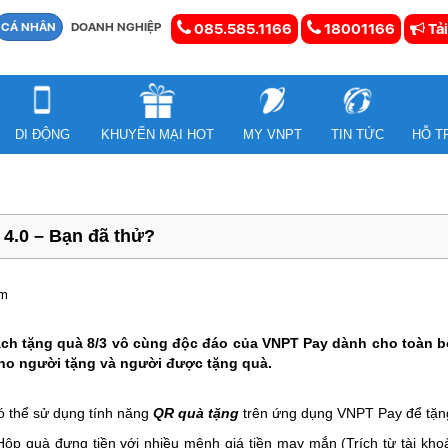
CÁ NHÂN
DOANH NGHIỆP
085.585.1166
18001166
Tải
DI ĐỘNG
KHUYẾN MẠI HOT
MY VNPT
TIN TỨC
HỖ T
 4.0 – Bạn đã thử?
em
ch tặng quà 8/3 vô cùng độc đáo của VNPT Pay dành cho toàn b
ho người tặng và người được tặng quà.
ó thể sử dụng tính năng
QR quà tặng
trên ứng dụng VNPT Pay để tặng
ộp quà đựng tiền với nhiều mệnh giá tiền may mắn (Trích từ tài khoả