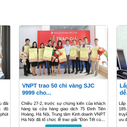
VNPT trao 50 chỉ vàng SJC
Lắp đặt wifi VNPT đơn giản –
9999 cho...
dễ.
u đãi
Chiều 27-2, trước sự chứng kiến của khách
Lắp
c độ
hàng tại cửa hàng giao dịch 75 Đinh Tiên
189
 phút
Hoàng, Hà Nội, Trung tâm Kinh doanh VNPT
truy
Hà Nội đã tổ chức lễ trao giải “Đón Tết cùng
ưu đ
Home - Ôm trọn giải trí” cho các khách hàng
bị đ