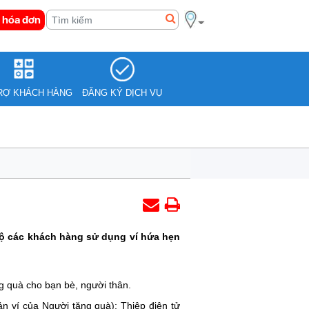
 hóa đơn
RỢ KHÁCH HÀNG
ĐĂNG KÝ DỊCH VỤ
ộ các khách hàng sử dụng ví hứa hẹn
 quà cho bạn bè, người thân.
n ví của Người tặng quà); Thiệp điện tử