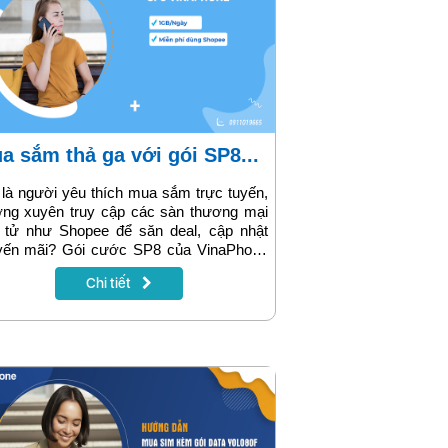
ua sắm thả ga với gói SP8...
là người yêu thích mua sắm trực tuyến,
ờng xuyên truy cập các sàn thương mại
n tử như Shopee để săn deal, cập nhật
yến mãi? Gói cước SP8 của VinaPhone
h là lựa chọn lý tưởng dành cho bạn. Với
Chi tiết
phí hợp lý, ưu đãi data hấp dẫn và đặc
t miễn phí truy cập ứng dụng/website
pee – gói SP8 giúp bạn lướt web, đặt
g, theo dõi giỏ hàng… mà không lo cạn
 lượng.