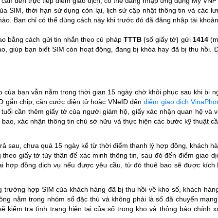
ần đến trực tiếp điểm giao dịch, có thể đăng nhập ứng dụng My VNPT.
 của SIM, thời hạn sử dụng còn lại, lịch sử cập nhật thông tin và các lưu
nào. Bạn chỉ có thể dùng cách này khi trước đó đã đăng nhập tài khoả
bao bằng cách gửi tin nhắn theo cú pháp
TTTB
{số giấy tờ} gửi
1414
(mi
ao, giúp bạn biết SIM còn hoạt động, đang bị khóa hay đã bị thu hồi.
o của bạn vẫn nằm trong thời gian
15 ngày chờ khôi phục sau khi bị n
gắn chip, căn cước điện tử hoặc VNeID
đến
điểm giao dịch VinaPho
 tuổi cần thêm giấy tờ của người giám hộ, giấy xác nhận quan hệ và
ê bao, xác nhận thông tin chủ sở hữu và thực hiện các bước kỹ thuật cầ
trả sau, chưa quá 15 ngày kể từ thời điểm thanh lý hợp đồng, khách h
theo giấy tờ tùy thân để xác minh thông tin, sau đó đến điểm giao 
lại hợp đồng dịch vụ nếu được yêu cầu, từ đó thuê bao sẽ được kích 
g trường hợp SIM của khách hàng đã bị thu hồi về kho số, khách hàng
hông nằm trong nhóm số đặc thù và không phải là số đã chuyển mạng 
sẽ kiểm tra tình trạng hiện tại của số trong kho và thông báo chính 