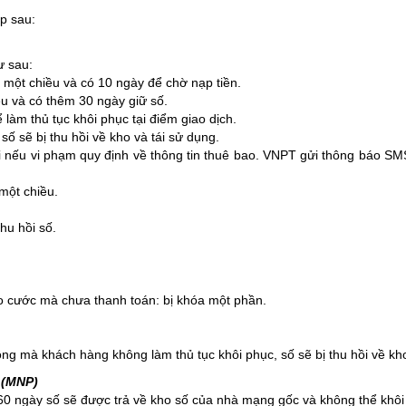
ợp sau:
ư sau:
 một chiều và có 10 ngày để chờ nạp tiền.
ều và có thêm 30 ngày giữ số.
làm thủ tục khôi phục tại điểm giao dịch.
số sẽ bị thu hồi về kho và tái sử dụng.
i nếu vi phạm quy định về thông tin thuê bao. VNPT gửi thông báo SMS
 một chiều.
hu hồi số.
o cước mà chưa thanh toán: bị khóa một phần.
ng mà khách hàng không làm thủ tục khôi phục, số sẽ bị thu hồi về kh
 (MNP)
60 ngày số sẽ được trả về kho số của nhà mạng gốc và không thể khôi