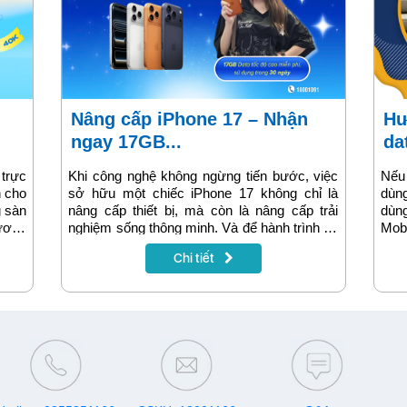
Nâng cấp iPhone 17 – Nhận
Hướng dẫn mua sim kèm gói
ngay 17GB...
dat
trực
Khi công nghệ không ngừng tiến bước, việc
Nếu
n cho
sở hữu một chiếc iPhone 17 không chỉ là
dùng
 sàn
nâng cấp thiết bị, mà còn là nâng cấp trải
dùn
hương
nghiệm sống thông minh. Và để hành trình đó
Mobi
1 và
trọn vẹn hơn, VinaPhone dành tặng 17GB
YOL
Chi tiết
VNPT
Data miễn phí cho mọi khách hàng nâng cấp
duy
hách
lên iPhone 17 trong thời gian từ 01/11/2025
80.0
n đến
đến 31/08/2026.
kèm
tron