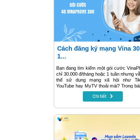
Cách đăng ký mạng Vina 30K
1...
Bạn đang tìm kiếm một gói cước VinaP
chỉ 30.000 đ/tháng hoặc 1 tuần nhưng v
thể sử dụng mạng xã hội như Tik
YouTube hay MyTV thoải mái? Trong bài
này, chúng mình sẽ tổng hợp chi tiết
Chi tiết
đăng ký gói 30K VinaPhone mới nhất, 
tin chi tiết sẽ có trong bài viết.