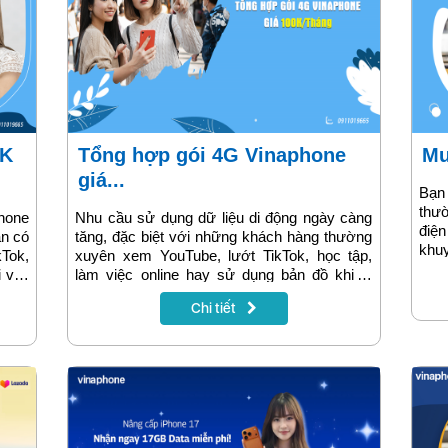
Tổng hợp gói 4G Vinaphone
M
giá...
Bạn 
thư
hone
Nhu cầu sử dụng dữ liệu di động ngày càng
điệ
ẫn có
tăng, đặc biệt với những khách hàng thường
khu
Tok,
xuyên xem YouTube, lướt TikTok, học tập,
chín
 viết
làm việc online hay sử dụng bản đồ khi di
mức 
 cách
chuyển. Trong tầm giá 100.000 đồng/tháng,
biệ
Chi tiết
thông
Vinaphone đang cung cấp nhiều gói 4G hấp
Sho
dẫn với dung lượng lớn, ưu đãi cố định và
hàn
mức chi phí cực kỳ hợp lý. Bài viết dưới đây
dung
sẽ giúp bạn tổng hợp đầy đủ các gói 4G
Vinaphone 100k/tháng đáng đăng ký nhất.