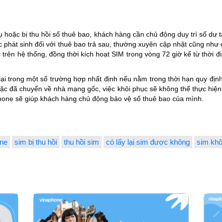
ụ hoặc bị thu hồi số thuê bao, khách hàng cần chủ động duy trì số dư tà
phát sinh đối với thuê bao trả sau, thường xuyên cập nhật cũng như đ
trên hệ thống, đồng thời kích hoạt SIM trong vòng 72 giờ kể từ thời đi
 lại trong một số trường hợp nhất định nếu nằm trong thời hạn quy địn
ặc đã chuyển về nhà mạng gốc, việc khôi phục sẽ không thể thực hiện.
hone sẽ giúp khách hàng chủ động bảo vệ số thuê bao của mình.
one
sim bị thu hồi
thu hồi sim
có lấy lại sim được không
sim kh