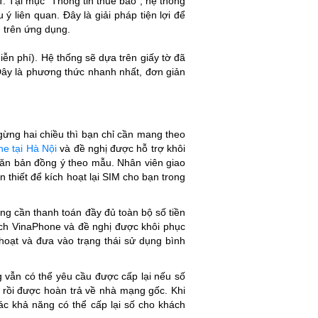
 Tại mục “Thông tin thuê bao”, hệ thống
 ý liên quan. Đây là giải pháp tiện lợi để
n trên ứng dụng.
ễn phí). Hệ thống sẽ dựa trên giấy tờ đã
 Đây là phương thức nhanh nhất, đơn giản
gừng hai chiều
thì bạn chỉ cần mang theo
ne tại Hà Nội
và đề nghị được hỗ trợ khôi
 văn bản đồng ý theo mẫu
. Nhân viên giao
n thiết để kích hoạt lại SIM cho bạn trong
àng cần thanh toán đầy đủ toàn bộ số tiền
dịch VinaPhone và đề nghị được khôi phục
hoạt và đưa vào trạng thái sử dụng bình
 vẫn có thể yêu cầu được cấp lại nếu số
rồi được hoàn trả về nhà mạng gốc. Khi
xác khả năng có thể cấp lại số cho khách