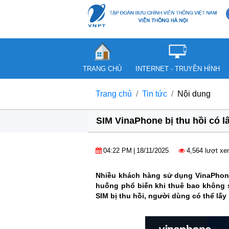
TRANG CHỦ
INTERNET - TRUYỀN HÌNH
Trang chủ
Tin tức
Nội dung
SIM VinaPhone bị thu hồi có l
04:22 PM
|
18/11/2025
4,564 lượt x
Nhiều khách hàng sử dụng VinaPhone g
huống phổ biến khi thuê bao không s
SIM bị thu hồi, người dùng có thể lấy 