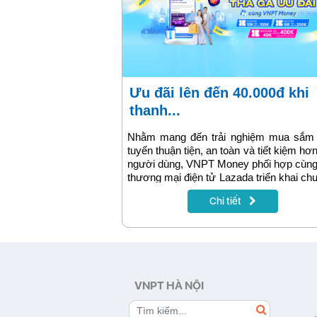
Ưu đãi lên đến 40.000đ khi
thanh...
Nhằm mang đến trải nghiệm mua sắm 
tuyến thuận tiện, an toàn và tiết kiệm hơ
người dùng, VNPT Money phối hợp cùng
thương mại điện tử Lazada triển khai c
trình ưu đãi đặc biệt trong tháng 1
Chi tiết
12/2025. Chỉ cần thanh toán bằng 
Money khi mua hàng trên Lazada, k
hàng sẽ được nhận voucher giảm giá lê
40.000đ cho mỗi đơn hàng.
VNPT HÀ NỘI