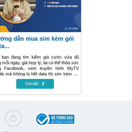
a...
 bạn đang tìm kiếm gói cước vừa đủ
 mỗi ngày, giá hợp lý, lại có thể thỏa sức
g Facebook, xem truyền hình MyTV
le mà không lo hết data thì sim kèm gói
O80F sẽ là lựa chọn lý tưởng giúp bạn
Chi tiết
 trì kết nối ổn định với chi phí chỉ
00đ/tháng. Hướng dẫn cách đặt mua sim
 gói YOLO80F online nhanh chóng sẽ có
g bài viết dưới đây.