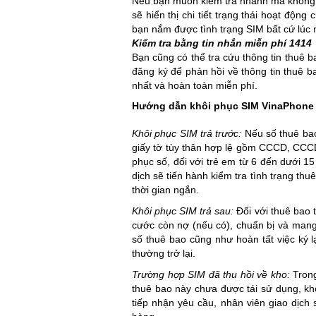
Nếu bạn muốn kiểm tra nhanh mà không c
sẽ hiển thị chi tiết trạng thái hoạt động
bạn nắm được tình trạng SIM bất cứ lúc 
Kiểm tra bằng tin nhắn miễn phí 1414
Bạn cũng có thể tra cứu thông tin thuê 
đăng ký để phản hồi về thông tin thuê b
nhất và hoàn toàn miễn phí.
Hướng dẫn khôi phục SIM VinaPhone
Khôi phục SIM trả trước:
Nếu số thuê ba
giấy tờ tùy thân hợp lệ
gồm CCCD, CCCD 
phục số, đối với t
rẻ em từ 6 đến dưới 15
dịch sẽ tiến hành kiểm tra tình trạng thu
thời gian ngắn.
Khôi phục SIM trả sau:
Đối với thuê bao 
cước còn nợ (nếu có), chuẩn bị và mang 
số thuê bao cũng như hoàn tất việc ký 
thường trở lại.
Trường hợp SIM đã thu hồi về kho:
Tron
thuê bao này chưa được tái sử dụng, k
tiếp nhận yêu cầu, nhân viên giao dịch 