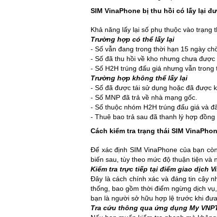
SIM VinaPhone bị thu hồi có lấy lại 
Khả năng lấy lại số phụ thuộc vào trạng t
Trường hợp có thể lấy lại
- Số vẫn đang trong thời hạn 15 ngày chờ
- Số đã thu hồi về kho nhưng chưa được 
- Số H2H trúng đấu giá nhưng vẫn trong 
Trường hợp không thể lấy lại
- Số đã được tái sử dụng hoặc đã được k
- Số MNP đã trả về nhà mạng gốc.
- Số thuộc nhóm H2H trúng đấu giá và đã
- Thuê bao trả sau đã thanh lý hợp đồn
Cách kiểm tra trạng thái SIM VinaPho
Để xác định SIM VinaPhone của bạn còn 
biến sau, tùy theo mức độ thuận tiện và
Kiểm tra trực tiếp tại điểm giao dịch 
Đây là cách chính xác và đáng tin cậy nh
thống, bao gồm thời điểm ngừng dịch vụ,
bạn là người sở hữu hợp lệ trước khi đư
Tra cứu thông qua ứng dụng My VNP