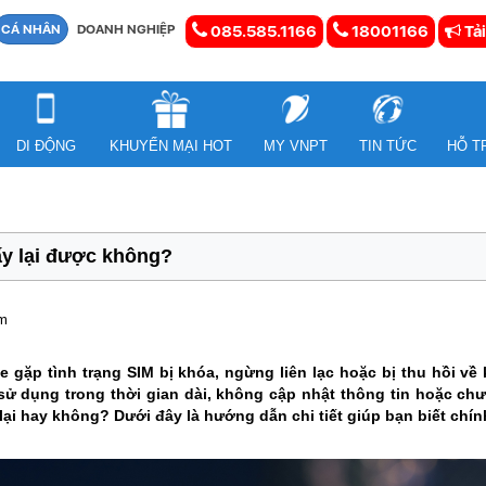
CÁ NHÂN
DOANH NGHIỆP
085.585.1166
18001166
Tải
DI ĐỘNG
KHUYẾN MẠI HOT
MY VNPT
TIN TỨC
HỖ T
ấy lại được không?
em
ặp tình trạng SIM bị khóa, ngừng liên lạc hoặc bị thu hồi về 
ử dụng trong thời gian dài, không cập nhật thông tin hoặc ch
lại hay không? Dưới đây là hướng dẫn chi tiết giúp bạn biết chính