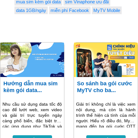
mua sim kèm gói data
sim Vinaphone ưu đãi
data 1GB/ngày
miễn phí Facebook
MyTV Mobile
Hướng dẫn mua sim
So sánh ba gói cước
kèm gói data...
MyTV cho ba...
Nhu cầu sử dụng data tốc độ
Giải trí không chỉ là việc xem
cao để lướt web, xem video
nội dung, mà còn là hành
và giải trí trực tuyến ngày
trình thể hiện cá tính của mỗi
càng phổ biến, đặc biệt trên
người. Hiểu rõ điều đó, MyTV
các ứng dụng như TikTok và
mang đến ba gói cước OTT
MyTV Mobile. Hiểu được điều
giá rẻ mới – Mọt Phim, Fan
đó, VNPT Vinaphone mang
Thể Thao và VIP Lite, mỗi gói