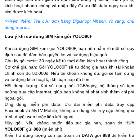
kích hoạt nhanh chóng và nhận đầy đủ ưu đãi data ngay sau khi
sim được kích hoạt.
>>Xem thêm: Tra cứu đơn hàng Digishop: Nhanh, rõ ràng, chủ
động mọi lúc
Lưu ý khi sử dụng SIM kèm gói YOLO80F
Khi sử dụng SIM kèm gói YOLO80F, bạn nên nắm rõ một số quy
định sau để đảm bảo quyền lợi và sử dụng hiệu quả:
Chu kỳ gói cước: 30 ngày kể từ thời điểm kích hoạt thành công.
Cơ chế gia hạn: Gói YOLO80F sẽ tự động gia hạn khi tài khoản
chính còn đủ 80.000đ. Nếu tài khoản không đủ, gói sẽ tạm dừng
và tự động kích hoạt lại khi bạn nạp đủ tiền.
Hết dung lượng: Khi sử dụng hết 1GB/ngày, hệ thống sẽ tạm
ngừng truy cập Internet, giúp bạn không bị phát sinh thêm chi phí
ngoài gói.
Ứng dụng miễn phí data: Ưu đãi miễn phí data truy cập
Facebook và MyTV Mobile, không áp dụng khi truy cập thông qua
trình duyệt web hoặc liên kết ngoài.
Hủy gói: Nếu không muốn tiếp tục gia hạn, soạn tin
HUY
YOLO80F
gửi
888
(miễn phí).
Kiểm tra dung lượng còn lại: Soạn tin
DATA
gửi
888
để kiểm tra