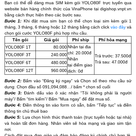
Bạn có thể dễ dàng mua SIM kèm gói YOLO80F trực tuyến qua
website bán hàng chính thức của VinaPhone tại digishop.vnpt.vn
bằng cách thực hiện theo các bước sau.
Bước 1:
Khi đặt mua sim bạn có thể chọn loại sim kèm gói 1
tháng, 3 tháng, 6 tháng hoặc 12 tháng bằng cách click
vào đây
và
chọn gói cước YOLO80F phù hợp nhu cầu.
Tên gói
Giá gói
Phí ship
Phí hòa mạng
Nhận tại địa
YOLO80F 1T
80.000
chỉ: 20.000đ
YOLO80F 3T
240.000
Trả trước: 37.500đ
Nhận
Trả sau: 47.000đ
YOLO80F 6T
480.000
tại điểm giao
YOLO80F 12T
960.000
dịch: 0đ
Bước 2:
Bấm vào “Đăng ký ngay” và Chọn số theo nhu cầu sử
dụng: Chọn đầu số 091,094,088…/ bấm * chọn số cuối
Bước 3:
Đánh dấu vào ô xác nhận “Tôi không phải là người
máy”/ Bấm “tìm kiếm”/ Bấm “Mua ngay” để đặt mua số.
Bước 4:
Điền thông tin vào form có sẵn, bấm “Tiếp tục” và điền
thông tin chủ thuê bao
Bước 5:
Lựa chọn hình thức thanh toán (trực tuyến hoặc tại nhà)
và hoàn tất đơn hàng. Nhân viên sẽ hòa mạng và giao sim tận
nơi.
Cách đặt mua đơn giản và đảm bảo đăng ký chính chủ hợp lệ,