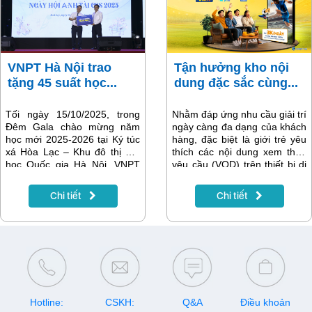
bao đang sử dụng dịch vụ.
VoWifi và MultiSIM linh hoạt,
giúp khách hàng kết nối, làm
việc và giải trí mọi lúc, mọi nơi
trong một gói cước duy nhất
với giá 1.499.000đ/Tháng.
VNPT Hà Nội trao
Tận hưởng kho nội
tặng 45 suất học...
dung đặc sắc cùng...
Tối ngày 15/10/2025, trong
Nhằm đáp ứng nhu cầu giải trí
Đêm Gala chào mừng năm
ngày càng đa dạng của khách
học mới 2025-2026 tại Ký túc
hàng, đặc biệt là giới trẻ yêu
xá Hòa Lạc – Khu đô thị Đại
thích các nội dung xem theo
học Quốc gia Hà Nội, VNPT
yêu cầu (VOD) trên thiết bị di
Hà Nội đã trao tặng 45 suất
động, VNPT chính thức triển
học bổng với tổng giá trị
khai các gói cước Mọt phim,
Chi tiết
Chi tiết
94,500,000 đồng cho sinh
Fan thể thao và VIP Lite cho
viên tiêu biểu năm 2025 đang
dịch vụ MyTV OTT. Đây là
cư trú trong Ký túc xá của
bước đi quan trọng giúp mở
Trường Đại học Quốc gia Hà
rộng tệp khách hàng tiềm
Nội. Tham dự có ông Nguyễn
năng, nâng cao trải nghiệm
Xuân Vĩnh – Phó Giám đốc
xem nội dung chất lượng cao
VNPT Hà Nội, ông Vũ Văn
và mang đến nhiều tiện ích
Thắng – Bí thư Đảng ủy, Giám
vượt trội.
đốc Trung tâm Hỗ trợ sinh
Hotline:
CSKH:
Q&A
Điều khoản