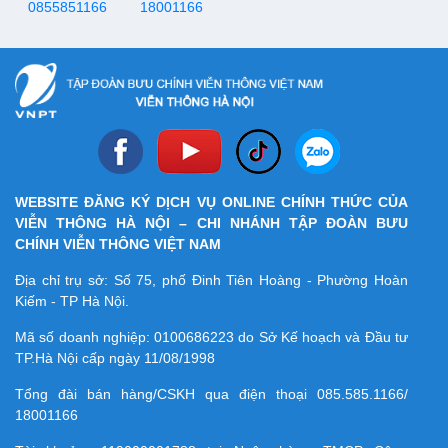
viên ĐHQG Hà Nội cùng
0855851166
18001166
CBCNV, sinh viên của Trường
Đại học Quốc gia Hà Nội.
WEBSITE ĐĂNG KÝ DỊCH VỤ ONLINE CHÍNH THỨC CỦA
VIỄN THÔNG HÀ NỘI – CHI NHÁNH TẬP ĐOÀN BƯU
CHÍNH VIỄN THÔNG VIỆT NAM
Địa chỉ trụ sở: Số 75, phố Đinh Tiên Hoàng - Phường Hoàn
Kiếm - TP Hà Nội.
Mã số doanh nghiệp:
0100686223
do Sở Kế hoạch và Đầu tư
TP.Hà Nội cấp ngày 11/08/1998
Tổng đài bán hàng/CSKH qua điện thoại
085.585.1166/
18001166