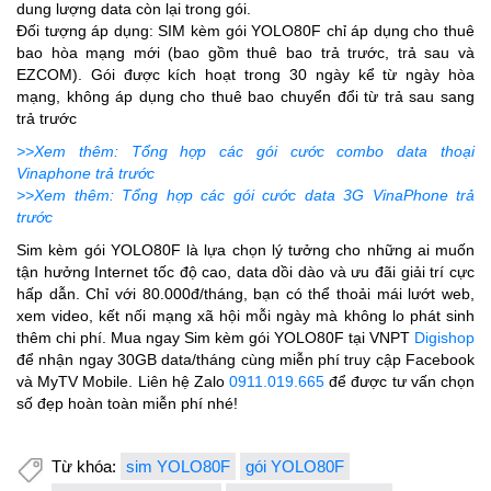
dung lượng data còn lại trong gói.
Đối tượng áp dụng: SIM kèm gói YOLO80F chỉ áp dụng cho thuê
bao hòa mạng mới (bao gồm thuê bao trả trước, trả sau và
EZCOM). Gói được kích hoạt trong 30 ngày kể từ ngày hòa
mạng, không áp dụng cho thuê bao chuyển đổi từ trả sau sang
trả trước
>>Xem thêm: Tổng hợp các gói cước combo data thoại
Vinaphone trả trước
>>Xem thêm: Tổng hợp các gói cước data 3G VinaPhone trả
trước
Sim kèm gói YOLO80F là lựa chọn lý tưởng cho những ai muốn
tận hưởng Internet tốc độ cao, data dồi dào và ưu đãi giải trí cực
hấp dẫn. Chỉ với 80.000đ/tháng, bạn có thể thoải mái lướt web,
xem video, kết nối mạng xã hội mỗi ngày mà không lo phát sinh
thêm chi phí. Mua ngay Sim kèm gói YOLO80F tại VNPT
Digishop
để nhận ngay 30GB data/tháng cùng miễn phí truy cập Facebook
và MyTV Mobile. Liên hệ Zalo
0911.019.665
để được tư vấn chọn
số đẹp hoàn toàn miễn phí nhé!
Từ khóa:
sim YOLO80F
gói YOLO80F