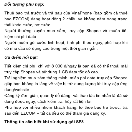
Đối tượng phù hợp:
Thuê bao trả trước và trả sau của VinaPhone (bao gồm cả thuê
bao EZCOM) đang hoạt động 2 chiều và không nằm trong trạng
thái khóa cước, nợ cước.
Người thường xuyên mua sắm, truy cập Shopee và muốn tiết
kiệm chi phí data.
Người muốn gói cước linh hoạt, tính phí theo ngày, phù hợp khi
có nhu cầu sử dụng cao trong một thời gian ngắn.
Ưu điểm nổi bật:
Tiết kiệm chi phí: chỉ với 8 000 đ/ngày là bạn đã có thể thoải mái
truy cập Shopee và sử dụng 1 GB data tốc độ cao.
Trải nghiệm mua sắm thông minh: miễn phí data truy cập Shopee
giúp bạn không lo lắng về việc bị trừ dung lượng khi truy cập ứng
dụng/website.
Đăng ký đơn giản, quản lý dễ dàng: vài thao tác tin nhắn là đã sử
dụng được ngay; cách kiểm tra, hủy rất tiện lợi.
Phù hợp với nhiều nhóm khách hàng: từ thuê bao trả trước, trả
sau đến EZCOM – tất cả đều có thể tham gia đăng ký.
Thông tin cần biết khi sử dụng gói SP8