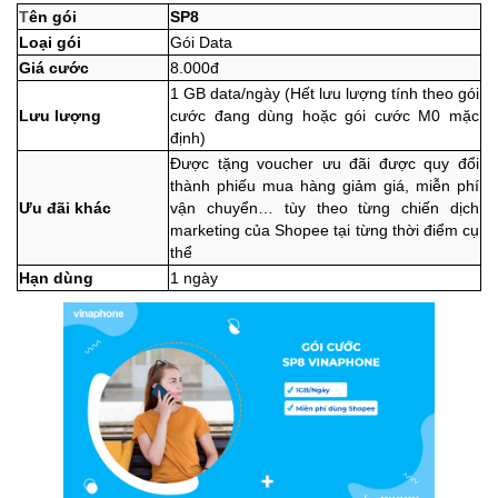
T
ên gói
SP8
Loại gói
Gói Data
Giá cước
8.000đ
1 GB data/ngày (Hết lưu lượng tính theo gói
Lưu lượng
cước đang dùng hoặc gói cước M0 mặc
định)
Được tặng voucher ưu đãi được quy đổi
thành phiếu mua hàng giảm giá, miễn phí
Ưu đãi khác
vận chuyển… tùy theo từng chiến dịch
marketing của Shopee tại từng thời điểm cụ
thể
Hạn dùng
1 ngày