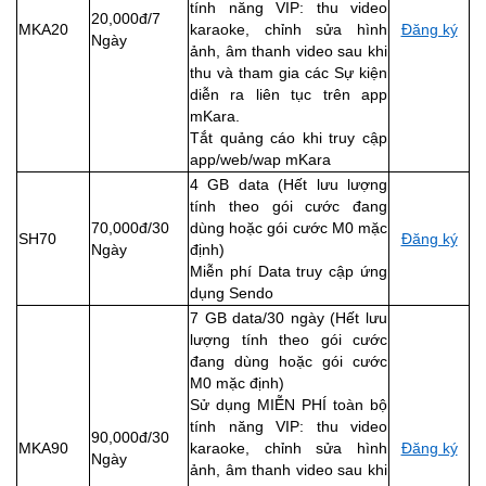
tính năng VIP: thu video
20,000đ/7
MKA20
karaoke, chỉnh sửa hình
Đăng ký
Ngày
ảnh, âm thanh video sau khi
thu và tham gia các Sự kiện
diễn ra liên tục trên app
mKara.
Tắt quảng cáo khi truy cập
app/web/wap mKara
4 GB data (Hết lưu lượng
tính theo gói cước đang
70,000đ/30
dùng hoặc gói cước M0 mặc
SH70
Đăng ký
Ngày
định)
Miễn phí Data truy cập ứng
dụng Sendo
7 GB data/30 ngày (Hết lưu
lượng tính theo gói cước
đang dùng hoặc gói cước
M0 mặc định)
Sử dụng MIỄN PHÍ toàn bộ
tính năng VIP: thu video
90,000đ/30
MKA90
karaoke, chỉnh sửa hình
Đăng ký
Ngày
ảnh, âm thanh video sau khi