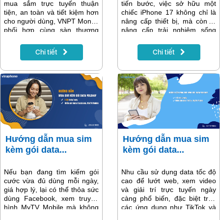
mua sắm trực tuyến thuận
tiến bước, việc sở hữu một
tiện, an toàn và tiết kiệm hơn
chiếc iPhone 17 không chỉ là
cho người dùng, VNPT Money
nâng cấp thiết bị, mà còn là
phối hợp cùng sàn thương
nâng cấp trải nghiệm sống
mại điện tử Lazada triển khai
thông minh. Và để hành trình
chương trình ưu đãi đặc biệt
đó trọn vẹn hơn, VinaPhone
Chi tiết
Chi tiết
trong tháng 11 và 12/2025.
dành tặng 17GB Data miễn
Chỉ cần thanh toán bằng
phí cho mọi khách hàng nâng
VNPT Money khi mua hàng
cấp lên iPhone 17 trong thời
trên Lazada, khách hàng sẽ
gian từ 01/11/2025 đến
được nhận voucher giảm giá
31/08/2026.
lên đến 40.000đ cho mỗi đơn
hàng.
Hướng dẫn mua sim
Hướng dẫn mua sim
kèm gói data...
kèm gói data...
Nếu bạn đang tìm kiếm gói
Nhu cầu sử dụng data tốc độ
cước vừa đủ dùng mỗi ngày,
cao để lướt web, xem video
giá hợp lý, lại có thể thỏa sức
và giải trí trực tuyến ngày
dùng Facebook, xem truyền
càng phổ biến, đặc biệt trên
hình MyTV Mobile mà không
các ứng dụng như TikTok và
lo hết data thì sim kèm gói
MyTV Mobile. Hiểu được điều