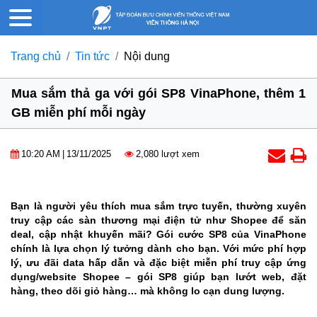
Trang chủ
Tin tức
Nội dung
Mua sắm thả ga với gói SP8 VinaPhone, thêm 1
GB miễn phí mỗi ngày
10:20 AM
|
13/11/2025
2,080 lượt xem
Bạn là người yêu thích mua sắm trực tuyến, thường xuyên
truy cập các sàn thương mại điện tử như Shopee để săn
deal, cập nhật khuyến mãi? Gói cước SP8 của VinaPhone
chính là lựa chọn lý tưởng dành cho bạn. Với mức phí hợp
lý, ưu đãi data hấp dẫn và đặc biệt miễn phí truy cập ứng
dụng/website Shopee – gói SP8 giúp bạn lướt web, đặt
hàng, theo dõi giỏ hàng… mà không lo cạn dung lượng.