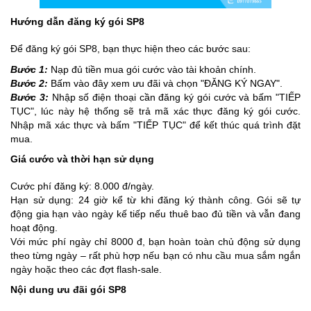
Hướng dẫn đăng ký gói SP8
Để đăng ký gói SP8, bạn thực hiện theo các bước sau:
Bước 1:
Nạp đủ tiền mua gói cước vào tài khoản chính.
Bước 2:
Bấm vào đây xem ưu đãi và chọn "ĐĂNG KÝ NGAY".
Bước 3:
Nhập số điện thoại cần đăng ký gói cước và bấm "TIẾP
TỤC", lúc này hệ thống sẽ trả mã xác thực đăng ký gói cước.
Nhập mã xác thực và bấm "TIẾP TỤC" để kết thúc quá trình đặt
mua.
Giá cước và thời hạn sử dụng
Cước phí đăng ký: 8.000 đ/ngày.
Hạn sử dụng: 24 giờ kể từ khi đăng ký thành công. Gói sẽ tự
động gia hạn vào ngày kế tiếp nếu thuê bao đủ tiền và vẫn đang
hoạt động.
Với mức phí ngày chỉ 8000 đ, bạn hoàn toàn chủ động sử dụng
theo từng ngày – rất phù hợp nếu bạn có nhu cầu mua sắm ngắn
ngày hoặc theo các đợt flash-sale.
Nội dung ưu đãi gói SP8