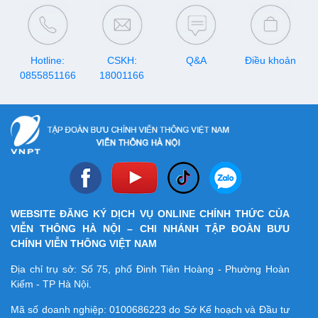
giải trí – nơi bạn tìm thấy niềm
bao đang sử dụng dịch vụ.
vui theo cách của chính mình.
Hotline:
CSKH:
Q&A
Điều khoản
0855851166
18001166
WEBSITE ĐĂNG KÝ DỊCH VỤ ONLINE CHÍNH THỨC CỦA
VIỄN THÔNG HÀ NỘI – CHI NHÁNH TẬP ĐOÀN BƯU
CHÍNH VIỄN THÔNG VIỆT NAM
Địa chỉ trụ sở: Số 75, phố Đinh Tiên Hoàng - Phường Hoàn
Kiếm - TP Hà Nội.
Mã số doanh nghiệp:
0100686223
do Sở Kế hoạch và Đầu tư