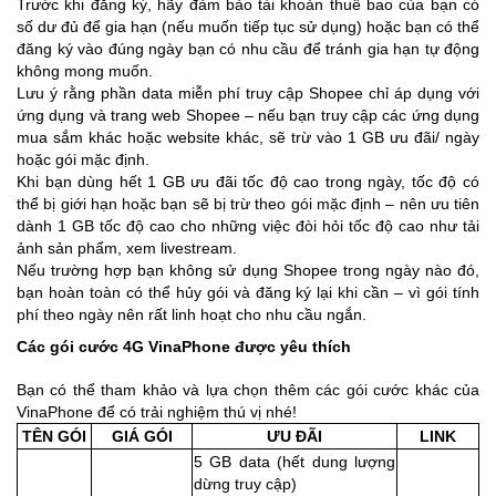
Trước khi đăng ký, hãy đảm bảo tài khoản thuê bao của bạn có
số dư đủ để gia hạn (nếu muốn tiếp tục sử dụng) hoặc bạn có thể
đăng ký vào đúng ngày bạn có nhu cầu để tránh gia hạn tự động
không mong muốn.
Lưu ý rằng phần data miễn phí truy cập Shopee chỉ áp dụng với
ứng dụng và trang web Shopee – nếu bạn truy cập các ứng dụng
mua sắm khác hoặc website khác, sẽ trừ vào 1 GB ưu đãi/ ngày
hoặc gói mặc định.
Khi bạn dùng hết 1 GB ưu đãi tốc độ cao trong ngày, tốc độ có
thể bị giới hạn hoặc bạn sẽ bị trừ theo gói mặc định – nên ưu tiên
dành 1 GB tốc độ cao cho những việc đòi hỏi tốc độ cao như tải
ảnh sản phẩm, xem livestream.
Nếu trường hợp bạn không sử dụng Shopee trong ngày nào đó,
bạn hoàn toàn có thể hủy gói và đăng ký lại khi cần – vì gói tính
phí theo ngày nên rất linh hoạt cho nhu cầu ngắn.
Các gói cước 4G VinaPhone được yêu thích
Bạn có thể tham khảo và lựa chọn thêm các gói cước khác của
VinaPhone để có trải nghiệm thú vị nhé!
TÊN GÓI
GIÁ GÓI
ƯU ĐÃI
LINK
5 GB data (hết dung lượng
dừng truy cập)