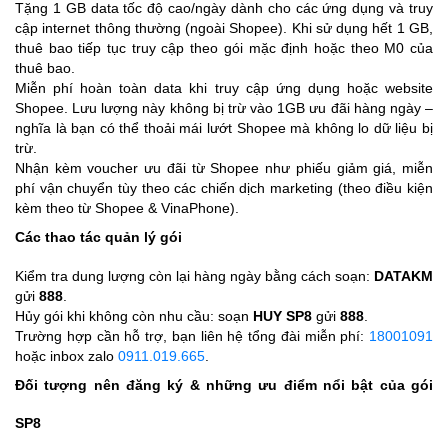
Tặng 1 GB data tốc độ cao/ngày dành cho các ứng dụng và truy
cập internet thông thường (ngoài Shopee). Khi sử dụng hết 1 GB,
thuê bao tiếp tục truy cập theo gói mặc định hoặc theo M0 của
thuê bao.
Miễn phí hoàn toàn data khi truy cập ứng dụng hoặc website
Shopee. Lưu lượng này không bị trừ vào 1GB ưu đãi hàng ngày –
nghĩa là bạn có thể thoải mái lướt Shopee mà không lo dữ liệu bị
trừ.
Nhận kèm voucher ưu đãi từ Shopee như phiếu giảm giá, miễn
phí vận chuyển tùy theo các chiến dịch marketing (theo điều kiện
kèm theo từ Shopee & VinaPhone).
Các thao tác quản lý gói
Kiểm tra dung lượng còn lại hàng ngày bằng cách soạn:
DATAKM
gửi
888
.
Hủy gói khi không còn nhu cầu: soạn
HUY SP8
gửi
888
.
Trường hợp cần hỗ trợ, bạn liên hệ tổng đài miễn phí:
18001091
hoặc inbox zalo
0911.019.665
.
Đối tượng nên đăng ký & những ưu điểm nổi bật của gói
SP8