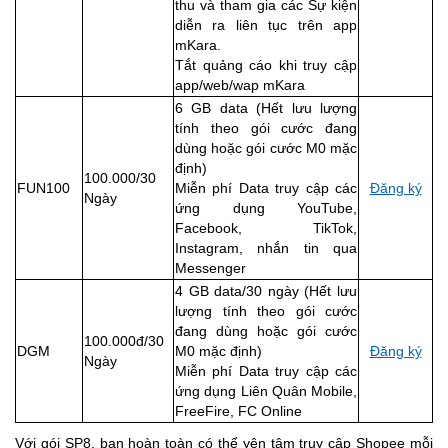
thu và tham gia các Sự kiện
diễn ra liên tục trên app
mKara.
Tắt quảng cáo khi truy cập
app/web/wap mKara
6 GB data (Hết lưu lượng
tính theo gói cước đang
dùng hoặc gói cước M0 mặc
định)
100.000/30
FUN100
Miễn phí Data truy cập các
Đăng ký
Ngày
ứng dụng YouTube,
Facebook, TikTok,
Instagram, nhắn tin qua
Messenger
4 GB data/30 ngày (Hết lưu
lượng tính theo gói cước
đang dùng hoặc gói cước
100.000đ/30
DGM
M0 mặc định)
Đăng ký
Ngày
Miễn phí Data truy cập các
ứng dụng Liên Quân Mobile,
FreeFire, FC Online
Với gói SP8, bạn hoàn toàn có thể yên tâm truy cập Shopee mỗi