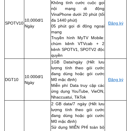
Không tính cước cuộc gọi
nội mạng di động
VinaPhone dưới 20 phút (tối
10,000đ/1
đa 1440 phút)
SPOTV10
Đăng ký
Ngày
05 phút gọi di động ngoại
mạng
Truyền hình MyTV Mobile:
chùm kênh VTVcab + 2
kênh SPOTV1, SPOTV2 độc
quyền
1GB Data/ngày (Hết lưu
lượng tính theo gói cước
đang dùng hoặc gói cước
10.000đ/1
DGT10
M0 mặc định)
Đăng ký
Ngày
Miễn phí Data truy cập các
ứng dụng YouTube, VieON,
Nhaccuatui, TikTok
2 GB data/7 ngày (Hết lưu
lượng tính theo gói cước
đang dùng hoặc gói cước
M0 mặc định)
Sử dụng MIỄN PHÍ toàn bộ