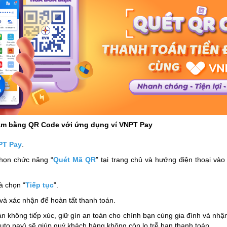
hạm bằng QR Code với ứng dụng ví VNPT Pay
T Pay
.
chọn chức năng “
Quét Mã QR
” tại trang chủ và hướng điện thoại v
à chọn “
Tiếp tục
”.
và xác nhận để hoàn tất thanh toán.
 không tiếp xúc, giữ gìn an toàn cho chính bạn cùng gia đình và nhận
Auto pay) sẽ giúp quý khách hàng không còn lo trễ hạn thanh toán.