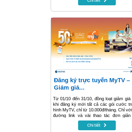
Chi tiết
Đăng ký trực tuyến MyTV –
Giảm giá...
Từ 01/10 đến 31/10, đồng loạt giảm gi
khi đăng ký mới tất cả các gói cước t
hình MyTV, chỉ từ 10.000đ/tháng. Chỉ vớ
đường link và vài thao tác đơn giản 
smartphone, khách hàng sẽ sở hữu 
Chi tiết
một trong các gói cước MyTV hấp dẫn 