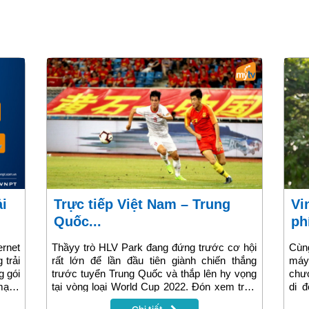
Trực tiếp Việt Nam – Trung
VinaPhone tặng sim 4G miễn
Quốc...
phí
ernet
Thầyy trò HLV Park đang đứng trước cơ hội
Cùng
 trải
rất lớn để lần đầu tiên giành chiến thắng
máy
g gói
trước tuyển Trung Quốc và thắp lên hy vọng
chươ
mạng
tại vòng loại World Cup 2022. Đón xem trực
di 
tiếp trận thi đấu giữa 2 đội tuyển Việt Nam -
nước