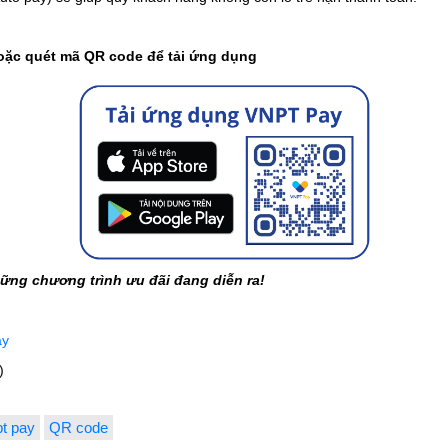
hoặc quét mã QR code để tải ứng dụng
ững chương trình ưu đãi đang diễn ra!
ay
)
t pay
QR code