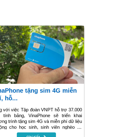
, hỗ...
 với việc Tập đoàn VNPT hỗ trợ 37.000
 tính bảng, VinaPhone sẽ triển khai
ng trình tặng sim 4G và miễn phí dữ liệu
động cho học sinh, sinh viên nghèo cả
 trong chương trình “Sóng và máy tính