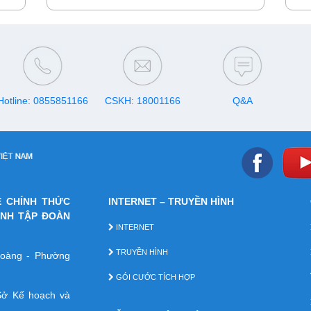
c mọi
khuyến mãi “Tốc độ chất- Ưu đãi ngất”.
 thời
Khách hàng được nhận ưu đãi đến 4 tháng
cước khi lắp mạng cáp quang và truyền hình
VNPT trong thời gian khuyến mại.
Hotline: 0855851166
CSKH: 18001166
Q&A
E CHÍNH THỨC
INTERNET – TRUYỀN HÌNH
ÁNH TẬP ĐOÀN
INTERNET
TRUYỀN HÌNH
 Hoàng - Phường
GÓI CƯỚC TÍCH HỢP
ở Kế hoạch và