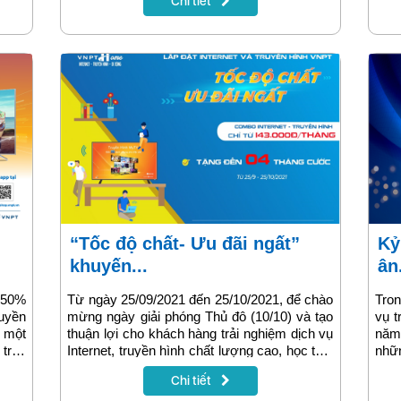
Chi tiết
Trung Quốc cùng các trận đấu khác của
cho 
vòng loại 3 WC 2022 trên hệ thống truyền
hình và ứng dụng MyTV OTT trong tháng 10
này.
“Tốc độ chất- Ưu đãi ngất”
Kỷ niệm sinh nhật 12 tuổi: Tri
khuyến...
ân.
á 50%
Từ ngày 25/09/2021 đến 25/10/2021, để chào
Tron
ruyền
mừng ngày giải phóng Thủ đô (10/10) và tạo
vụ t
i một
thuận lợi cho khách hàng trải nghiệm dịch vụ
năm
trên
Internet, truyền hình chất lượng cao, học tập,
nhữn
ngay
làm việc, giải trí trong mùa dịch covid, VNPT
và c
Chi tiết
nhất,
Vinaphone Hà Nội tổ chức chương trình