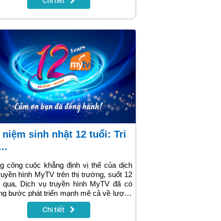
Chi tiết
em” do Thủ tướng phát động.
..
g công cuộc khẳng định vị thế của dịch
ruyền hình MyTV trên thị trường, suốt 12
 qua, Dịch vụ truyền hình MyTV đã có
g bước phát triển mạnh mẽ cả về lượng
hất, tạo nên những "trái ngọt" ấn tượng.
Chi tiết