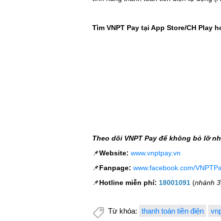
Tìm VNPT Pay tại App Store/CH Play 
Theo dõi VNPT Pay để không bỏ lỡ nh
📌
Website:
www.vnptpay.vn
📌
Fanpage:
www.facebook.com/VNPTP
📌
Hotline miễn phí:
18001091
(
nhánh 3
Từ khóa:
thanh toán tiền điện
vnp