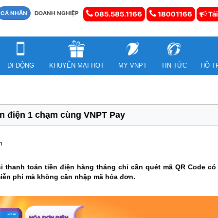
CÁ NHÂN
DOANH NGHIỆP
085.585.1166
18001166
Tải
DI ĐỘNG
KHUYẾN MẠI HOT
MY VNPT
TIN TỨC
HỖ T
ền điện 1 chạm cùng VNPT Pay
m
i thanh toán tiền điện hàng tháng chỉ cần quét mã QR Code có 
miễn phí mà không cần nhập mã hóa đơn.