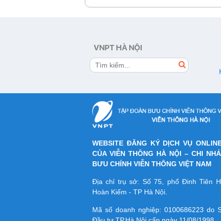
trải nghiệm xem truyền hình ở mọi lú
nơi, tối đa trên 5 thiết bị và xem đồng
trên 2 thiết bị
VNPT HÀ NỘI
WEBSITE ĐĂNG KÝ DỊCH VỤ ONLIN
CỦA VIỄN THÔNG HÀ NỘI – CHI NH
BƯU CHÍNH VIỄN THÔNG VIỆT NAM
Địa chỉ trụ sở: Số 75, phố Đinh Tiên
Hoàn Kiếm - TP Hà Nội.
Mã số doanh nghiệp:
0100686223
do S
Đầu tư TP.Hà Nội cấp ngày 11/08/1998