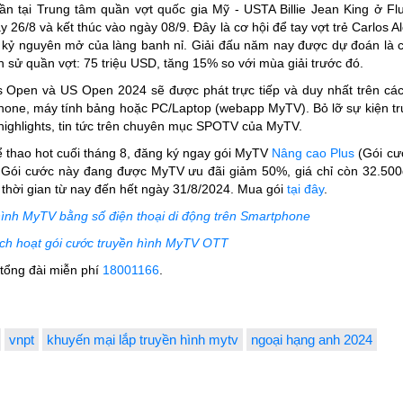
uần tại Trung tâm quần vợt quốc gia Mỹ - USTA Billie Jean King ở 
 26/8 và kết thúc vào ngày 08/9. Đây là cơ hội để tay vợt trẻ Carlos Al
kỷ nguyên mở của làng banh nỉ. Giải đấu năm nay được dự đoán là cu
ịch sử quần vợt: 75 triệu USD, tăng 15% so với mùa giải trước đó.
 Open và US Open 2024 sẽ được phát trực tiếp và duy nhất trên c
one, máy tính bảng hoặc PC/Laptop (webapp MyTV). Bỏ lỡ sự kiện trự
 highlights, tin tức trên chuyên mục SPOTV của MyTV.
hể thao hot cuối tháng 8, đăng ký ngay gói MyTV
Nâng cao Plu
s
(Gói cư
). Gói cước này đang được MyTV ưu đãi giảm 50%, giá chỉ còn 32.500
thời gian từ nay đến hết ngày 31/8/2024. Mua gói
tại đây
.
ình MyTV bằng số điện thoại di động trên Smartphone
ch hoạt gói cước truyền hình MyTV OTT
 tổng đài miễn phí
18001166
.
vnpt
khuyến mại lắp truyền hình mytv
ngoại hạng anh 2024