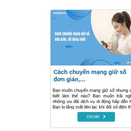
Cách chuyển mạng giữ số
đơn giản,...
Bạn muốn chuyển mạng giữ số nhưng 
biết làm thế nào? Bạn muốn trải ng
những ưu đãi dịch vụ di động hấp dẫn
Bạn lo lắng mất liên lạc khi đổi số điện t
Đừng lo lắng! Bài viết sẽ hướng dẫn
Chi tiết
cách chuyển mạng giữ số đơn giản, n
chóng.