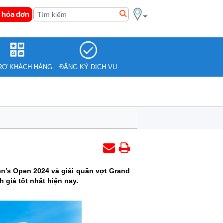
 hóa đơn
RỢ KHÁCH HÀNG
ĐĂNG KÝ DỊCH VỤ
n’s Open 2024 và giải quần vợt Grand
 giá tốt nhất hiện nay.