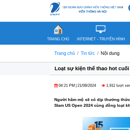
TRANG CHỦ
INTERNET - TRUYỀN HÌNH
Trang chủ
Tin tức
Nội dung
Loạt sự kiện thể thao hot cuối
04:21 PM
|
21/08/2024
1,911 lượt x
Người hâm mộ sẽ có dịp thưởng thức 
Slam US Open 2024 cùng đồng loạt khở