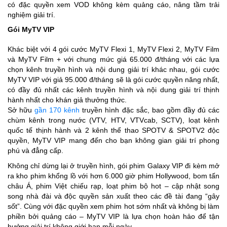
có đặc quyền xem VOD không kèm quảng cáo, nâng tầm trải
nghiệm giải trí.
Gói MyTV VIP
Khác biệt với 4 gói cước MyTV Flexi 1, MyTV Flexi 2, MyTV Film
và MyTV Film + với chung mức giá 65.000 đ/tháng với các lựa
chọn kênh truyền hình và nội dung giải trí khác nhau, gói cước
MyTV VIP với giả 95.000 đ/tháng sẽ là gói cước quyền năng nhất,
có đầy đủ nhất các kênh truyền hình và nội dung giải trí thịnh
hành nhất cho khán giả thưởng thức.
Sở hữu
gần 170 kênh
truyền hình đặc sắc, bao gồm đầy đủ các
chùm kênh trong nước (VTV, HTV, VTVcab, SCTV), loạt kênh
quốc tế thịnh hành và 2 kênh thể thao SPOTV & SPOTV2 độc
quyền, MyTV VIP mang đến cho bạn không gian giải trí phong
phú và đẳng cấp.
Không chỉ dừng lại ở truyền hình, gói phim Galaxy VIP đi kèm mở
ra kho phim khổng lồ với hơn 6.000 giờ phim Hollywood, bom tấn
châu Á, phim Việt chiếu rạp, loạt phim bộ hot – cập nhật song
song nhà đài và độc quyền sản xuất theo các đề tài đang “gây
sốt”. Cùng với đặc quyền xem phim hot sớm nhất và không bị làm
phiền bởi quảng cáo – MyTV VIP là lựa chọn hoàn hảo để tận
hưởng giải trí không giới hạn mỗi ngày.