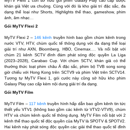
MyTV Flexi 1 còn sở hữu gói phim Galaxy Play cao cấp được
khán giả Việt ưa chuộng. Cùng với đó là kho giải trí đặc sắc, đa
dạng thể loại như Shorts, Highlights thể thao, gameshow, phim
ảnh, âm nhạc…
Gói MyTV Flexi 2
MyTV Flexi 2 –
146 kênh
truyền hình bao gồm chùm kênh trong
nước VTV, HTV, chùm quốc tế thông dụng với đa dạng thể loại
giải trí như AXN, Bloomberg, HBO, Cinemax…. Và nổi bật với
chùm 21 kênh SCTV đình đám phát sóng độc quyền La Liga
(2023–2028), Carabao Cup. Với chùm SCTV, khán giả có thể
thưởng thức loạt phim châu Á đặc sắc, phim bộ TVB song song
giờ chiếu với Hong Kong trên SCTV9 và phim Việt trên SCTV14.
Tương tự MyTV Flexi 1, gói cước này cũng sở hữu kho phim
Galaxy Play cao cấp kèm nội dung giải trí đa dạng.
Gói MyTV Film
MyTV Film –
117 kênh
truyền hình hấp dẫn bao gồm kênh tin tức
thiết yếu VTV1 (không bao gồm các kênh từ VTV2-VTV9), chùm
HTV và chùm kênh quốc tế thông dụng. MyTV Film nổi bật với 2
kênh thể thao quốc tế độc quyền của MyTV là SPOTV & SPOTV2.
Hai kênh này phát sóng độc quyền các giải thể thao quốc tế đỉnh