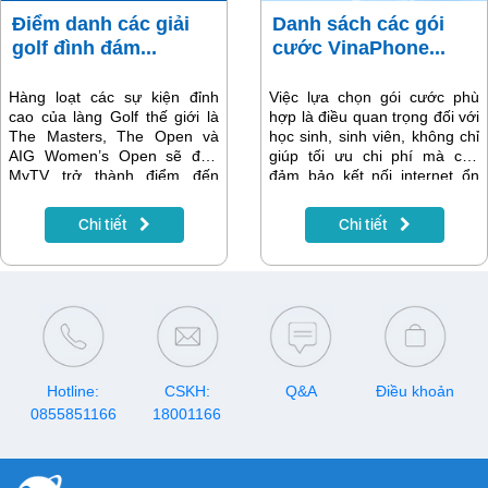
giá cập nhật nhất để lựa chọn
Điểm danh các giải
Danh sách các gói
dịch vụ phù hợp nhất cho bạn
golf đình đám...
cước VinaPhone...
và gia đình.
Hàng loạt các sự kiện đỉnh
Việc lựa chọn gói cước phù
cao của làng Golf thế giới là
hợp là điều quan trọng đối với
The Masters, The Open và
học sinh, sinh viên, không chỉ
AIG Women’s Open sẽ đưa
giúp tối ưu chi phí mà còn
MyTV trở thành điểm đến
đảm bảo kết nối internet ổn
hoàn hảo cho người hâm mộ
định cho việc học trực tuyến.
bộ môn được mệnh danh là
Hãy cùng khám phá danh
Chi tiết
Chi tiết
“thể thao của giới quý tộc”
sách 20 gói cước hấp dẫn từ
trong năm nay.
VinaPhone, mang đến nhiều
ưu đãi dành riêng cho học
sinh sinh viên!
Hotline:
CSKH:
Q&A
Điều khoản
0855851166
18001166