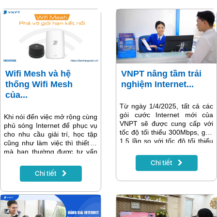
Wifi Mesh và hệ
VNPT nâng tầm trải
thống Wifi Mesh
nghiệm Internet...
của...
Từ ngày 1/4/2025, tất cả các
gói cước Internet mới của
Khi nói đến việc mở rộng cùng
VNPT sẽ được cung cấp với
phủ sóng Internet để phục vụ
tốc độ tối thiểu 300Mbps, gấp
cho nhu cầu giải trí, học tập
1,5 lần so với tốc độ tối thiểu
cũng như làm việc thì thiết bị
trước đó, thiết lập mặt bằng
mà bạn thường được tư vấn
tốc độ mới cao nhất trong các
nhiều nhất chính là Wifi Mesh.
Chi tiết
nhà cung cấp hiện tại.
Thiết bị này có lợi ích gì và
Chi tiết
cách cài đặt như thế nào?
Cùng xem thông tin chi tiết về
Wifi Mesh và hệ thống Wifi
Mesh của VNPT trong bài viết
dưới đây.