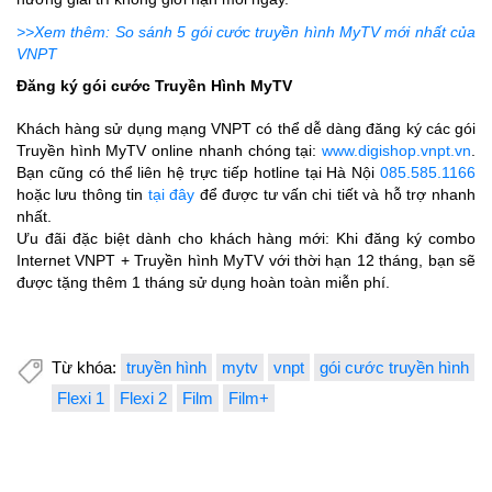
>>Xem thêm: So sánh 5 gói cước truyền hình MyTV mới nhất của
VNPT
Đăng ký gói cước Truyền Hình MyTV
Khách hàng sử dụng mạng VNPT có thể dễ dàng đăng ký các gói
Truyền hình MyTV online nhanh chóng tại:
www.digishop.vnpt.vn
.
Bạn cũng có thể liên hệ trực tiếp hotline tại Hà Nội
085.585.1166
hoặc lưu thông tin
tại đây
để được tư vấn chi tiết và hỗ trợ nhanh
nhất.
Ưu đãi đặc biệt dành cho khách hàng mới: Khi đăng ký combo
Internet VNPT + Truyền hình MyTV với thời hạn 12 tháng, bạn sẽ
được tặng thêm 1 tháng sử dụng hoàn toàn miễn phí.
Từ khóa:
truyền hình
mytv
vnpt
gói cước truyền hình
Flexi 1
Flexi 2
Film
Film+