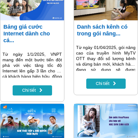
Bảng giá cước
Danh sách kênh có
Internet dành cho
trong gói nâng...
cá...
Từ ngày 01/04/2025, gói nâng
cao của truyền hình MyTV
Từ ngày 1/1/2025, VNPT
OTT thay đổi số lượng kênh
mang đến một bước tiến đột
và dừng bán mới, khách hàng
phá với việc tăng tốc độ
đang sử dụng sẽ được
Internet lên gấp 3 lần cho tất
thưởng thức 148 kênh, trong
cả khách hàng hiện hữu, đồng
đó có 107 kênh truyền hình
thời chính thức giới thiệu loạt
Chi tiết
tín hiệu HD và 41 kênh truyền
gói cước mới với tốc độ khởi
Chi tiết
hình tín hiệu SD, có VTV cab.
điểm từ 200Mbps. Các gói
Danh sách kênh cụ thể như
cước này được thiết kế linh
sau:
hoạt, tích hợp các dịch vụ như
truyền hình, di động, Wifi
Mesh mở rộng vùng phủ
sóng, và AI Camera an ninh
thông minh, tạo nên tiêu
chuẩn mới cho trải nghiệm
Internet. Cùng tìm hiểu bảng