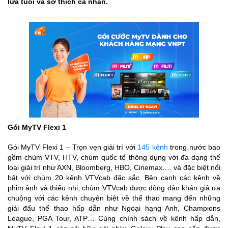
lứa tuổi và sở thích cá nhân.
Gói MyTV Flexi 1
Gói MyTV Flexi 1 – Trọn vẹn giải trí với
145 kênh
trong nước bao
gồm chùm VTV, HTV, chùm quốc tế thông dụng với đa dạng thể
loại giải trí như AXN, Bloomberg, HBO, Cinemax…. và đặc biệt nổi
bật với chùm 20 kênh VTVcab đặc sắc. Bên cạnh các kênh về
phim ảnh và thiếu nhi, chùm VTVcab được đông đảo khán giả ưa
chuộng với các kênh chuyên biệt về thể thao mang đến những
giải đấu thể thao hấp dẫn như Ngoại hạng Anh, Champions
League, PGA Tour, ATP… Cùng chính sách về kênh hấp dẫn,