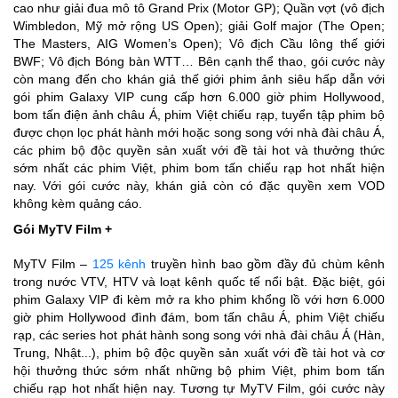
cao như giải đua mô tô Grand Prix (Motor GP); Quần vợt (vô địch
Wimbledon, Mỹ mở rộng US Open); giải Golf major (The Open;
The Masters, AIG Women’s Open); Vô địch Cầu lông thế giới
BWF; Vô địch Bóng bàn WTT… Bên cạnh thể thao, gói cước này
còn mang đến cho khán giả thế giới phim ảnh siêu hấp dẫn với
gói phim Galaxy VIP cung cấp hơn 6.000 giờ phim Hollywood,
bom tấn điện ảnh châu Á, phim Việt chiếu rạp, tuyển tập phim bộ
được chọn lọc phát hành mới hoặc song song với nhà đài châu Á,
các phim bộ độc quyền sản xuất với đề tài hot và thưởng thức
sớm nhất các phim Việt, phim bom tấn chiếu rạp hot nhất hiện
nay. Với gói cước này, khán giả còn có đặc quyền xem VOD
không kèm quảng cáo.
Gói MyTV Film +
MyTV Film –
125 kênh
truyền hình bao gồm đầy đủ chùm kênh
trong nước VTV, HTV và loạt kênh quốc tế nổi bật. Đặc biệt, gói
phim Galaxy VIP đi kèm mở ra kho phim khổng lồ với hơn 6.000
giờ phim Hollywood đình đám, bom tấn châu Á, phim Việt chiếu
rạp, các series hot phát hành song song với nhà đài châu Á (Hàn,
Trung, Nhật...), phim bộ độc quyền sản xuất với đề tài hot và cơ
hội thưởng thức sớm nhất những bộ phim Việt, phim bom tấn
chiếu rạp hot nhất hiện nay. Tương tự MyTV Film, gói cước này