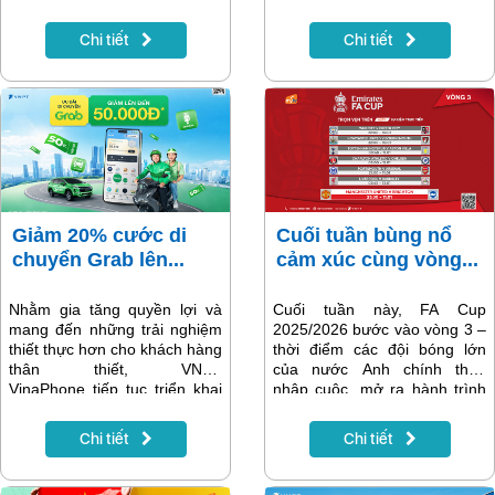
người dùng mọi nhà mạng
trường truyền hình trả tiền tại
được hưởng ưu đãi giảm tới
Việt Nam, và đặc biệt xem
Chi tiết
Chi tiết
50% cho loạt gói cước cao
không mất phí trên MyTV từ
cấp của MyTV, mở ra cơ hội
ngày 30/1/2026.
trải nghiệm kho nội dung giải
trí – thể thao hàng đầu với
mức chi phí hấp dẫn.
Giảm 20% cước di
Cuối tuần bùng nổ
chuyển Grab lên...
cảm xúc cùng vòng...
Nhằm gia tăng quyền lợi và
Cuối tuần này, FA Cup
mang đến những trải nghiệm
2025/2026 bước vào vòng 3 –
thiết thực hơn cho khách hàng
thời điểm các đội bóng lớn
thân thiết, VNPT
của nước Anh chính thức
VinaPhone tiếp tục triển khai
nhập cuộc, mở ra hành trình
chương trình ưu đãi hấp dẫn
giàu cảm xúc và bất ngờ của
dành riêng cho hội viên
giải đấu cúp lâu đời nhất thế
Chi tiết
Chi tiết
VinaPhone Plus: giảm 20%
giới. Tại Việt Nam, người hâm
cước di chuyển Grab, tối đa
mộ có thể theo dõi trực tiếp
50.000 đồng cho mỗi chuyến
FA Cup trên MyTV, cùng sống