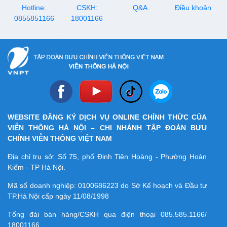
giàu cảm xúc.
Hotline:
CSKH:
tại các điểm giao dịch, văn
Q&A
Điều khoản
phòng, trụ sở, tòa nhà của
0855851166
18001166
VNPT.
WEBSITE ĐĂNG KÝ DỊCH VỤ ONLINE CHÍNH THỨC CỦA
VIỄN THÔNG HÀ NỘI – CHI NHÁNH TẬP ĐOÀN BƯU
CHÍNH VIỄN THÔNG VIỆT NAM
Địa chỉ trụ sở: Số 75, phố Đinh Tiên Hoàng - Phường Hoàn
Kiếm - TP Hà Nội.
Mã số doanh nghiệp:
0100686223
do Sở Kế hoạch và Đầu tư
TP.Hà Nội cấp ngày 11/08/1998
Tổng đài bán hàng/CSKH qua điện thoại
085.585.1166/
18001166