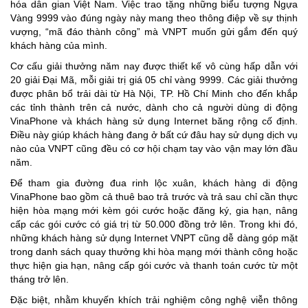
hóa dân gian Việt Nam. Việc trao tặng những biểu tượng Ngựa
Vàng 9999 vào đúng ngày này mang theo thông điệp về sự thịnh
vượng, “mã đáo thành công” mà VNPT muốn gửi gắm đến quý
khách hàng của mình.
Cơ cấu giải thưởng năm nay được thiết kế vô cùng hấp dẫn với
20 giải Đại Mã, mỗi giải trị giá 05 chỉ vàng 9999. Các giải thưởng
được phân bổ trải dài từ Hà Nội, TP. Hồ Chí Minh cho đến khắp
các tỉnh thành trên cả nước, dành cho cả người dùng di động
VinaPhone và khách hàng sử dụng Internet băng rộng cố định.
Điều này giúp khách hàng đang ở bất cứ đâu hay sử dụng dịch vụ
nào của VNPT cũng đều có cơ hội chạm tay vào vận may lớn đầu
năm.
Để tham gia đường đua rinh lộc xuân, khách hàng di động
VinaPhone bao gồm cả thuê bao trả trước và trả sau chỉ cần thực
hiện hòa mạng mới kèm gói cước hoặc đăng ký, gia hạn, nâng
cấp các gói cước có giá trị từ 50.000 đồng trở lên. Trong khi đó,
những khách hàng sử dụng Internet VNPT cũng dễ dàng góp mặt
trong danh sách quay thưởng khi hòa mạng mới thành công hoặc
thực hiện gia hạn, nâng cấp gói cước và thanh toán cước từ một
tháng trở lên.
Đặc biệt, nhằm khuyến khích trải nghiệm công nghệ viễn thông