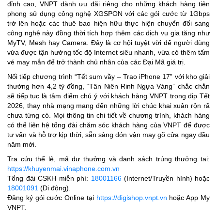
đỉnh cao, VNPT dành ưu đãi riêng cho những khách hàng tiên
phong sử dụng công nghệ XGSPON với các gói cước từ 1Gbps
trở lên hoặc các thuê bao hiện hữu thực hiện chuyển đổi sang
công nghệ này đồng thời tích hợp thêm các dịch vụ gia tăng như
MyTV, Mesh hay Camera. Đây là cơ hội tuyệt vời để người dùng
vừa được tận hưởng tốc độ Internet siêu nhanh, vừa có thêm tấm
vé may mắn để trở thành chủ nhân của các Đại Mã giá trị.
Nối tiếp chương trình “Tết sum vầy – Trao iPhone 17” với kho giải
thưởng hơn 4,2 tỷ đồng, “Tân Niên Rinh Ngựa Vàng” chắc chắn
sẽ tiếp tục là tâm điểm chú ý với khách hàng VNPT trong dịp Tết
2026, thay nhà mạng mang đến những lời chúc khai xuân rộn rã
chưa từng có. Mọi thông tin chi tiết về chương trình, khách hàng
có thể liên hệ tổng đài chăm sóc khách hàng của VNPT để được
tư vấn và hỗ trợ kịp thời, sẵn sàng đón vận may gõ cửa ngay đầu
năm mới.
Tra cứu thể lệ, mã dự thưởng và danh sách trúng thưởng tại:
https://khuyenmai.vinaphone.com.vn
Tổng đài CSKH miễn phí:
18001166
(Internet/Truyền hình) hoặc
18001091
(Di động).
Đăng ký gói cước Online tại
https://digishop.vnpt.vn
hoặc App My
VNPT.