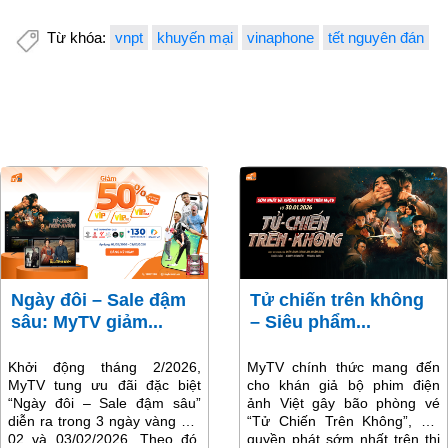
Từ khóa:
vnpt
khuyến mại
vinaphone
tết nguyên đán
Ngày đôi – Sale đậm
Tử chiến trên không
sâu: MyTV giảm...
– Siêu phẩm...
Khởi động tháng 2/2026,
MyTV chính thức mang đến
MyTV tung ưu đãi đặc biệt
cho khán giả bộ phim điện
“Ngày đôi – Sale đậm sâu”
ảnh Việt gây bão phòng vé
diễn ra trong 3 ngày vàng 01,
“Tử Chiến Trên Không”, với
02 và 03/02/2026. Theo đó,
quyền phát sớm nhất trên thị