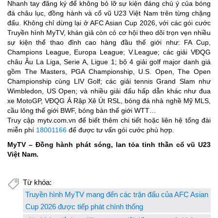
Nhanh tay đăng ký để không bỏ lỡ sự kiện đáng chú ý của bóng
đá châu lục, đồng hành và cổ vũ U23 Việt Nam trên từng chặng
đấu. Không chỉ dừng lại ở AFC Asian Cup 2026, với các gói cước
Truyền hình MyTV, khán giả còn có cơ hội theo dõi trọn vẹn nhiều
sự kiện thể thao đỉnh cao hàng đầu thế giới như: FA Cup,
Champions League, Europa League; V.League; các giải VĐQG
châu Âu La Liga, Serie A, Ligue 1; bộ 4 giải golf major danh giá
gồm The Masters, PGA Championship, U.S. Open, The Open
Championship cùng LIV Golf; các giải tennis Grand Slam như
Wimbledon, US Open; và nhiều giải đấu hấp dẫn khác như đua
xe MotoGP, VĐQG Ả Rập Xê Út RSL, bóng đá nhà nghề Mỹ MLS,
cầu lông thế giới BWF, bóng bàn thế giới WTT…
Truy cập mytv.com.vn để biết thêm chi tiết hoặc liên hệ tổng đài
miễn phí
18001166
để được tư vấn gói cước phù hợp.
MyTV – Đồng hành phát sóng, lan tỏa tinh thần cổ vũ U23
Việt Nam.
Từ khóa:
Truyền hình MyTV mang đến các trận đấu của AFC Asian
Cup 2026 được tiếp phát chính thống