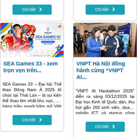
giao dịch tại các Cửa hàng
giao dịch trên địa bàn Hà Nội
Chi tiết
Chi tiết
như sau:
SEA Games 33 - xem
VNPT Hà Nội đồng
trọn vẹn trên...
hành cùng “VNPT
AI...
SEA Games 33 – Đại hội Thể
thao Đông Nam Á 2025 tổ
“VNPT AI Hackathon 2025”
chức tại Thái Lan – là sự kiện
diễn ra sáng 03/12/2025 tại
thể thao lớn nhất khu vực, nơi
Đại học Kinh tế Quốc dân, thu
hàng triệu người hâm mộ Việt
hút gần 200 sinh viên, doanh
Nam dõi theo từng bước tiến
nghiệp ICT và startup công
của đoàn thể thao nước nhà.
nghệ. Đây là sân chơi trí tuệ
Chi tiết
Để khán giả theo dõi thuận
dành cho những bạn trẻ yêu
Chi tiết
tiện, Truyền hình MyTV phát
thích trí tuệ nhân tạo, đồng
trực tiếp các nội dung SEA
thời là dịp để VNPT Hà Nội