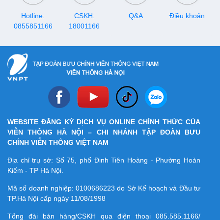
Hotline:
CSKH:
Q&A
Điều khoản
0855851166
18001166
WEBSITE ĐĂNG KÝ DỊCH VỤ ONLINE CHÍNH THỨC CỦA
VIỄN THÔNG HÀ NỘI – CHI NHÁNH TẬP ĐOÀN BƯU
CHÍNH VIỄN THÔNG VIỆT NAM
Địa chỉ trụ sở: Số 75, phố Đinh Tiên Hoàng - Phường Hoàn
Kiếm - TP Hà Nội.
Mã số doanh nghiệp:
0100686223
do Sở Kế hoạch và Đầu tư
TP.Hà Nội cấp ngày 11/08/1998
Tổng đài bán hàng/CSKH qua điện thoại
085.585.1166/