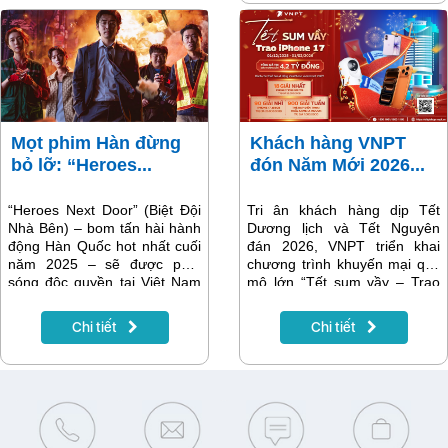
Games 33 thông qua các
tiếp cận trực tiếp nhóm khách
kênh VTV giúp người xem
hàng trẻ – nhóm khách hàng
nắm trọn diễn biến đại hội mọi
có nhu cầu lớn về công nghệ,
lúc, mọi nơi.
tốc độ và trải nghiệm số.
Mọt phim Hàn đừng
Khách hàng VNPT
bỏ lỡ: “Heroes...
đón Năm Mới 2026...
“Heroes Next Door” (Biệt Đội
Tri ân khách hàng dịp Tết
Nhà Bên) – bom tấn hài hành
Dương lịch và Tết Nguyên
động Hàn Quốc hot nhất cuối
đán 2026, VNPT triển khai
năm 2025 – sẽ được phát
chương trình khuyến mại quy
sóng độc quyền tại Việt Nam
mô lớn “Tết sum vầy – Trao
trên MyTV. Khán giả có thể
iPhone 17”, diễn ra từ ngày
theo dõi trọn vẹn bộ phim
01/12/2025 đến 01/02/2026
Chi tiết
Chi tiết
ngay khi ra mắt, chỉ trên nền
trên phạm vi toàn quốc. Tổng
tảng MyTV.
giá trị giải thưởng của chương
trình lên tới gần 4,2 tỷ đồng,
bao gồm nhiều phần quà
công nghệ cao cấp.