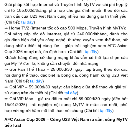
Giải pháp kết hợp Internet và Truyền hình MyTV với chi phí hợp lý
chỉ từ 185.000đ/tháng, phù hợp cho gia đình muốn theo dõi các
trận đấu của U23 Việt Nam cùng nhiều nội dung giải trí thiết yếu.
(Chi tiết:
tại đây
)
⇒ Home TV2 (Internet tốc độ cao 500 Mbps, Truyền hình MyTV):
Gói nâng cấp tốc độ Internet, giá từ 240.000đ/tháng, dành cho
gia đình hiện đại yêu công nghệ, thường xuyên xem thể thao, sử
dụng nhiều thiết bị cùng lúc – giúp trải nghiệm xem AFC Asian
Cup 2026 mượt mà, ổn định hơn. (Chi tiết:
tại đây
)
Khách hàng đang sử dụng mạng khác vẫn có thể lựa chọn các
gói MyTV đơn lẻ, không cần chuyển đổi nhà mạng:
⇒ Gói Fan Thể Thao – 25.000đ/30 ngày: tập trung theo dõi các
nội dung thể thao, đặc biệt là bóng đá, đồng hành cùng U23 Việt
Nam (Chi tiết
tại đây
)
⇒ Gói VIP – 59.000đ/30 ngày: cân bằng giữa thể thao và giải trí,
sử dụng trên đa thiết bị (Chi tiết
tại đây
)
⇒ Gói VIP Max – giá ưu đãi ra mắt chỉ 89.000đ/30 ngày (đến hết
15/01/2026): trải nghiệm nội dung MyTV ở mức cao nhất, phù
hợp với người hâm mộ thể thao nói chung (Chi tiết
tại đây
)
AFC Asian Cup 2026 – Cùng U23 Việt Nam ra sân, cùng MyTV
tiếp lửa!