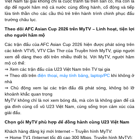
Việt Nam tại giải không chỉ là cuộc tranh tài trên sân cỏ, mà còn là
dịp để người hâm mộ cả nước cùng đồng hành, cổ động và tiếp
lửa tinh thần cho các cầu thủ trẻ trên hành trình chinh phục đấu
trường châu lục.
Theo dõi AFC Asian Cup 2026 trên MyTV – Linh hoạt, tiện lợi
cho người hâm mộ
Các trận đấu của AFC Asian Cup 2026 hiện được phát sóng trên
các kênh VTV5, VTV Cần Thơ của Truyền hình MyTV, giúp người
xem dễ dàng theo dõi trên nhiều thiết bị. Với MyTV, người hâm
mộ có thể:
⇒ Xem các trận đấu của U23 Việt Nam trên TV tại gia
⇒ Theo dõi trên
điện thoại
,
máy tính bảng
,
laptop/PC
khi không ở
nhà
⇒ Chủ động xem lại các trận đấu đã phát sóng, không bỏ lỡ
khoảnh khắc quan trọng
MyTV không chỉ là nơi xem bóng đá, mà còn là không gian để cả
gia đình cùng cổ vũ U23 Việt Nam, cùng sống trọn cảm xúc của
giải đấu.
Chọn gói MyTV phù hợp để đồng hành cùng U23 Việt Nam
Khách hàng đăng ký mới Internet – Truyền hình MyTV:
⇒ Home TV1 (Internet tốc độ cao 300 Mbps, Truyền hình MyTV):