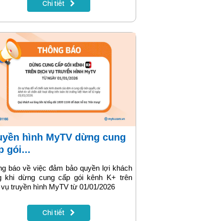
Chi tiết
aPhone × Xanh SM – Kết nối hành trình
”. Chương trình được áp dụng trên toàn
c, dành cho tất cả thuê bao VinaPhone
sử dụng dịch vụ di chuyển của Xanh SM
điểm xuất phát hoặc điểm đến tại các
 giao dịch, văn phòng, trụ sở, tòa nhà
 VNPT.
p gói...
g báo về việc đảm bảo quyền lợi khách
g khi dừng cung cấp gói kênh K+ trên
 vụ truyền hình MyTV từ 01/01/2026
Chi tiết