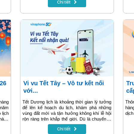
Chi tiết
 trên
hâm mộ trong mùa giải này, Truyền hình
“Vin
rưng
MyTV mang đến các trận đấu của AFC Asian
xanh
g đá
Cup 2026 được tiếp phát chính thống, giúp
quố
khán giả theo dõi trọn vẹn giải đấu trong một
khi 
không gian giải trí hiện đại, tiện lợi và giàu
có 
cảm xúc.
điểm
của
Vi vu Tết Tây – Vô tư kết nối
Truyền hình MyTV dừng cung
với...
cấ
 hàng
Tết Dương lịch là khoảng thời gian lý tưởng
Thôn
 năm
để lên kế hoạch du lịch, khám phá những
hàn
 lịch
vùng đất mới và tận hưởng không khí lễ hội
dịch
 hàng
rộn ràng trên khắp thế giới. Dù là chuyến đi
nghỉ dưỡng, công tác hay thăm thân ở nước
Chi tiết
ngoài, nhu cầu kết nối Internet ổn định luôn