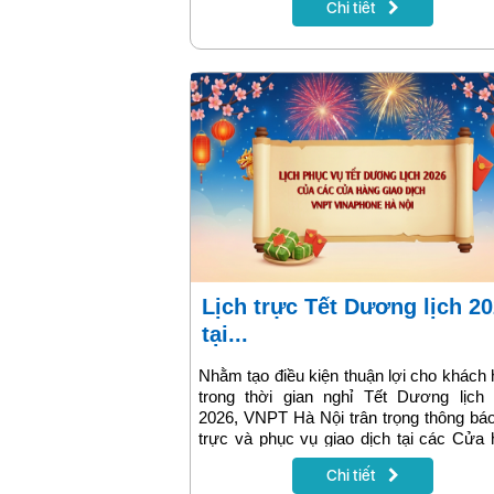
Chi tiết
hâm mộ có thể theo dõi trực tiếp FA Cup
MyTV, cùng sống trọn không khí đặc t
của sân chơi mang đậm bản sắc bón
Anh.
Lịch trực Tết Dương lịch 2026
tại...
Nhằm tạo điều kiện thuận lợi cho khách
trong thời gian nghỉ Tết Dương lịch
2026, VNPT Hà Nội trân trọng thông báo
trực và phục vụ giao dịch tại các Cửa
giao dịch trên địa bàn Hà Nội như sau:
Chi tiết