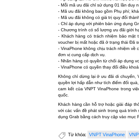
- Mỗi mã ưu đãi chỉ sử dụng 01 lần duy n
- Mã ưu đãi không bao gồm Phụ phí; khách
- Mã ưu đãi không có giá trị quy đổi thàn
- Chỉ áp dụng với phiên bản ứng dụng Gr
- Chương trình có số lượng ưu đãi giới hạ
- Khách hàng có trách nhiệm bảo mật t
voucher bị mất hoặc đã ở trạng thái Đã s
- VinaPhone không chịu trách nhiệm về 
đơn vị cung cấp dịch vụ.
- Nhãn hàng có quyền từ chối áp dụng vo
- VinaPhone có quyền thay đổi điều khoả
Không chỉ dừng lại ở ưu đãi di chuyển,
quyền lợi hấp dẫn như tích điểm đổi quà, 
cam kết của VNPT VinaPhone trong việc 
quốc.
Khách hàng cần hỗ trợ hoặc giải đáp thô
với các vấn đề phát sinh trong quá trìn
dụng Grab bằng cách truy cập vào mục Pr
Từ khóa:
VNPT VinaPhone
VNP