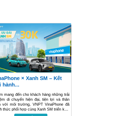
i hành...
m mang đến cho khách hàng những trải
ệm di chuyển hiện đại, tiện lợi và thân
ện với môi trường, VNPT VinaPhone đã
h thức phối hợp cùng Xanh SM triển khai
ơng trình ưu đãi đặc biệt mang tên