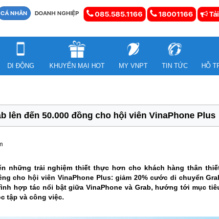
CÁ NHÂN
DOANH NGHIỆP
085.585.1166
18001166
Tải
DI ĐỘNG
KHUYẾN MẠI HOT
MY VNPT
TIN TỨC
HỖ T
 lên đến 50.000 đồng cho hội viên VinaPhone Plus
m
n những trải nghiệm thiết thực hơn cho khách hàng thân thiết,
êng cho hội viên VinaPhone Plus: giảm 20% cước di chuyển Gra
ình hợp tác nổi bật giữa VinaPhone và Grab, hướng tới mục tiêu
c tập và công việc.