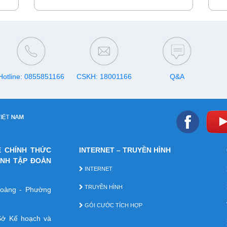
đóng vai trò quan trọng. Hiểu được điều đó,
VinaPhone mang đến các gói cước Roaming
quốc tế linh hoạt, dung lượng data lớn, chi phí
tối ưu, giúp khách hàng an tâm kết nối mọi
lúc, mọi nơi trong suốt hành trình.
Hotline: 0855851166
CSKH: 18001166
Q&A
E CHÍNH THỨC
INTERNET – TRUYỀN HÌNH
ÁNH TẬP ĐOÀN
INTERNET
TRUYỀN HÌNH
 Hoàng - Phường
GÓI CƯỚC TÍCH HỢP
ở Kế hoạch và