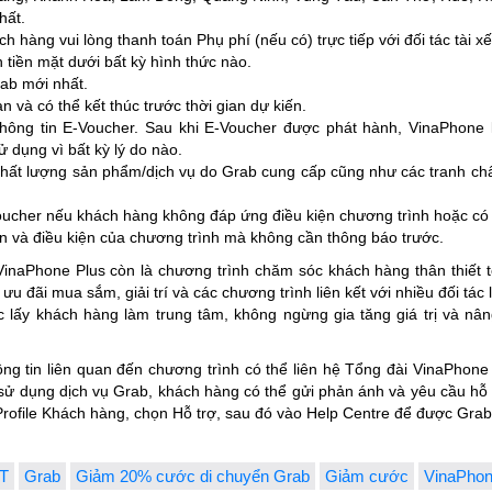
hất.
 hàng vui lòng thanh toán Phụ phí (nếu có) trực tiếp với đối tác tài xế
h tiền mặt dưới bất kỳ hình thức nào.
ab mới nhất.
n và có thể kết thúc trước thời gian dự kiến.
hông tin E-Voucher. Sau khi E-Voucher được phát hành, VinaPhone k
ử dụng vì bất kỳ lý do nào.
chất lượng sản phẩm/dịch vụ do Grab cung cấp cũng như các tranh chấ
ucher nếu khách hàng không đáp ứng điều kiện chương trình hoặc có d
n và điều kiện của chương trình mà không cần thông báo trước.
 VinaPhone Plus còn là chương trình chăm sóc khách hàng thân thiết
ưu đãi mua sắm, giải trí và các chương trình liên kết với nhiều đối tác 
lấy khách hàng làm trung tâm, không ngừng gia tăng giá trị và nâng
ng tin liên quan đến chương trình có thể liên hệ Tổng đài VinaPhone
h sử dụng dịch vụ Grab, khách hàng có thể gửi phản ánh và yêu cầu hỗ
ofile Khách hàng, chọn Hỗ trợ, sau đó vào Help Centre để được Grab 
T
Grab
Giảm 20% cước di chuyển Grab
Giảm cước
VinaPhon