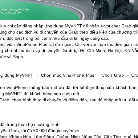
Plus chỉ cần đăng nhập ứng dụng MyVNPT để nhận e-voucher Grab giảm
ụng cho các dịch vụ di chuyển của Grab theo điều kiện của chương tr
 hơn, đặc biệt trong bối cảnh nhu cầu đi lại ngày càng cao.
ội viên VinaPhone Plus rất đơn giản. Chỉ với vài thao tác đơn giản 
g cho nhiều dịch vụ di chuyển Grab tại Hồ Chí Minh, Hà Nội, Đà N
uốc và Sapa.
ứng dụng MyVNPT → Chọn mục VinaPhone Plus → Chọn Grab → Chọn
e VinaPhone thông báo mã ưu đãi tới số điện thoại của khách hàng,
dụng MyVNPT để khách hàng sao chép mã.
Grab, chọn hình thức di chuyển và điểm đến, sau đó nhập mã ưu đãi
 đãi trong toàn bộ chương trình.
uyển Grab, tối đa 50.000 đồng/chuyến xe.
 Nẵng, Khánh Hòa, Lâm Đồng, Quảng Ninh, Vũng Tàu, Cần Thơ, Huế, H