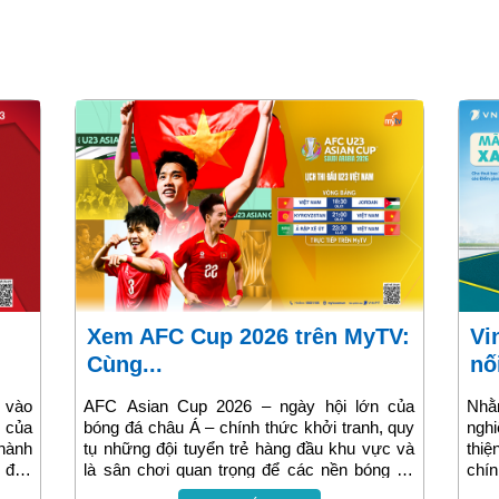
Xem AFC Cup 2026 trên MyTV:
VinaPhone × Xanh SM – Kết
Cùng...
nố
 vào
AFC Asian Cup 2026 – ngày hội lớn của
Nhằ
 của
bóng đá châu Á – chính thức khởi tranh, quy
nghi
 hành
tụ những đội tuyển trẻ hàng đầu khu vực và
thi
i đấu
là sân chơi quan trọng để các nền bóng đá
chín
người
khẳng định vị thế. Đồng hành cùng người
chư