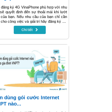
 đăng ký 4G VinaPhone phù hợp với nhu
sẽ quyết định đến sự thoải mái khi lướt
 của bạn. Nếu nhu cầu của bạn chỉ cần
 cho công việc và giải trí hãy đăng ký gói
0 VinaPhone ngay hôm nay. Với
Chi tiết
000đ/ tháng bạn có ngay 15GB dung
ng tốc độ cao truy cập thả ga suốt 30
 mà không phát sinh thêm phí.
PT nào...