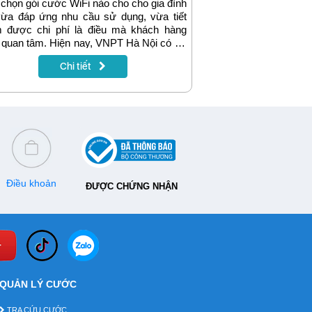
chọn gói cước WiFi nào cho cho gia đình
vừa đáp ứng nhu cầu sử dụng, vừa tiết
m được chi phí là điều mà khách hàng
 quan tâm. Hiện nay, VNPT Hà Nội có rất
u gói cước Internet với các mức giá và
Chi tiết
c triển khai dành cho nhiều nhóm đối
ng khác nhau. Nếu bạn vẫn đang đắn đo
 biết nên dùng gói cước internet VNPT
cho gia đình thì có thể tham khảo gợi ý
g bài viết sau.
Điều khoản
ĐƯỢC CHỨNG NHẬN
QUẢN LÝ CƯỚC
TRA CỨU CƯỚC