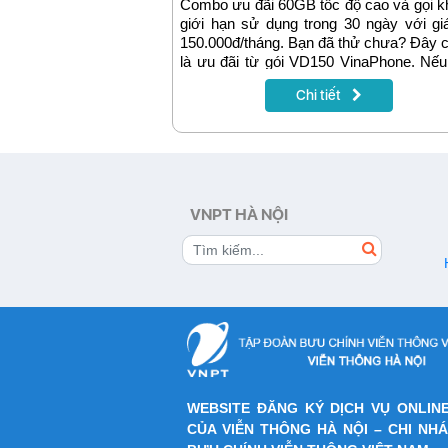
Combo ưu đãi 60GB tốc độ cao và gọi 
giới hạn sử dụng trong 30 ngày với gi
150.000đ/tháng. Bạn đã thử chưa? Đây 
là ưu đãi từ gói VD150 VinaPhone. Nế
bỏ qua ưu đãi này thì thật sự là 1 đi
Chi tiết
cùng đáng tiếc.
VNPT HÀ NỘI
WEBSITE ĐĂNG KÝ DỊCH VỤ ONLIN
CỦA VIỄN THÔNG HÀ NỘI – CHI NH