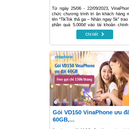
Từ ngày 25/06 - 22/09/2023, VinaPhon
chức chương trình tri ân khách hàng 
tên “TikTok thả ga – Nhận ngay 5k” trao
phần quà 5.000đ vào tài khoản chính
thuê bao trả trước khi đăng ký sử dụn
Chi tiết
cước TK30, thay lời cảm ơn sâu sắc tớ
khách hàng đã đồng hành, tin tưởng v
dụng dịch vụ của VinaPhone. Thuê bao
trước có thể tham gia ngay chương trì
bây giờ để nhận quà tặng và trải nghiệm
cập ứng dụng TikTok thả ga, không giớ
lưu lương data mọi lúc mọi nơi!
Gói VD150 VinaPhone ưu đãi
60GB,...