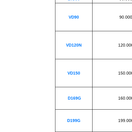
VD90
90.000
VD120N
120.00
VD150
150.00
D169G
160.00
D199G
199.00