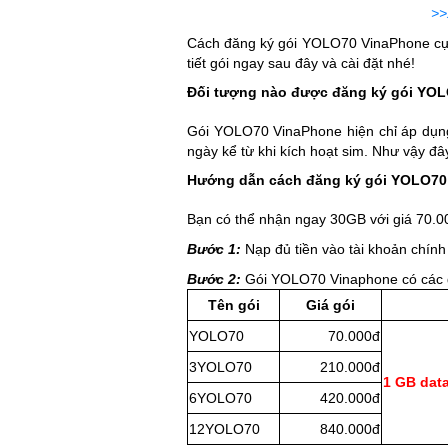
>>
Cách đăng ký gói YOLO70 VinaPhone cực 
tiết gói ngay sau đây và cài đặt nhé!
Đối tượng nào được đăng ký gói YO
Gói YOLO70 VinaPhone hiện chỉ áp dụng
ngày kể từ khi kích hoạt sim. Như vậy đ
Hướng dẫn cách đăng ký gói YOLO70
Bạn có thể nhận ngay 30GB với giá 70.0
Bước 1:
Nạp đủ tiền vào tài khoản chính
Bước 2:
Gói YOLO70 Vinaphone có các gó
Tên gói
Giá gói
YOLO70
70.000đ
3YOLO70
210.000đ
1 GB dat
6YOLO70
420.000đ
12YOLO70
840.000đ