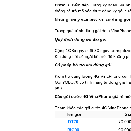
Bước 3:
Bấm tiếp "Đăng ký ngay" và nhậ
thống sẽ trả mã xác thực đăng ký gói cư
Những lưu ý cần biết khi sử dụng g
Trong quá trình dùng gói data VinaPhone 
Quy định dùng ưu đãi gói
Cộng 1GB/ngày suốt 30 ngày tương đươ
Khi dùng hết sẽ ngắt kết nối để không ph
Cú pháp hỗ trợ khi dùng gói
Kiểm tra dung lượng 4G VinaPhone còn 
Gói YOLO70 có tính năng tự động gia h
phí).
Các gói cước 4G VinaPhone giá rẻ mớ
Tham khảo các gói cước 4G VinaPhone gi
Tên gói
Giá
DT70
70.000
BIG90
90.000