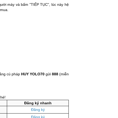
người máy và bấm "TIẾP TỤC", lúc này hệ
 mua.
bằng cú pháp
HUY YOLO70
gửi
888
(miễn
nhé!
Đăng ký nhanh
Đăng ký
Đăng ký