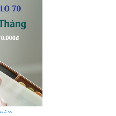
 nhất<<