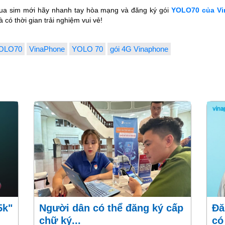
ua sim mới hãy nhanh tay hòa mạng và đăng ký gói
YOLO70 của V
có thời gian trải nghiệm vui vẻ!
OLO70
VinaPhone
YOLO 70
gói 4G Vinaphone
Người dân có thể đăng ký cấp
Đăng ký gói DT90 VinaPhone
chữ ký...
có