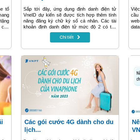
e tổ
Sắp tới đây, ứng dụng định danh điện tử
Việc
mang
VneID dự kiến sẽ được tích hợp thêm tính
cầu 
 tặng
năng đăng ký chữ ký số cá nhân. Các tài
web
 của
khoản định danh điện tử mức độ 2 có thể
data
g gói
đăng ký cấp chữ ký số an toàn, tiện lợi và
DT9
Chi tiết
i quý
nhanh chóng ngay trên ứng dụng VneID.
90.
à sử
lượ
 trả
ngày
nh từ
 truy
i hạn
Các gói cước 4G dành cho du
Nên dùng gói cước Internet
lịch...
VN