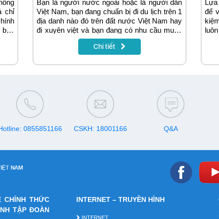
không
Bạn là người nước ngoài hoặc là người dân
Lựa 
á chỉ
Việt Nam, bạn đang chuẩn bị đi du lịch trên 1
để 
chính
địa danh nào đó trên đất nước Việt Nam hay
kiệ
u bạn
đi xuyên việt và bạn đang có nhu cầu muốn
luôn
ều vô
tìm hiểu về các gói cước Vinaphone có ưu
nhiề
Chi tiết
đãi dành riêng cho khách hàng du lịch? Bài
đượ
viết sau sẽ đưa ra cho bạn những lựa chọn
tượ
phù hợp nhất với nhu cầu sử dụng.
chưa
nào 
tron
Hotline: 0855851166
CSKH: 18001166
Q&A
E CHÍNH THỨC
INTERNET – TRUYỀN HÌNH
ÁNH TẬP ĐOÀN
INTERNET