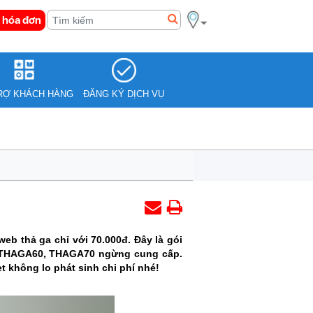
 hóa đơn
RỢ KHÁCH HÀNG
ĐĂNG KÝ DỊCH VỤ
b thả ga chỉ với 70.000đ. Đây là gói
cũ THAGA60, THAGA70 ngừng cung cấp.
 không lo phát sinh chi phí nhé!