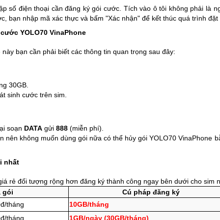
p số điện thoại cần đăng ký gói cước. Tích vào ô tôi không phải là 
ớc, bạn nhập mã xác thực và bấm "Xác nhận" để kết thúc quá trình đặt
ói cước YOLO70 VinaPhone
này bạn cần phải biết các thông tin quan trọng sau đây:
ng 30GB.
át sinh cước trên sim.
lại soạn
DATA
gửi
888
(miễn phí).
ạn nên không muốn dùng gói nữa có thể hủy gói YOLO70 VinaPhone 
i nhất
á rẻ đối tượng rộng hơn đăng ký thành công ngay bên dưới cho sim 
 gói
Cú pháp đăng ký
đ/tháng
10GB/tháng
đ/tháng
1GB/ngày (30GB/tháng)