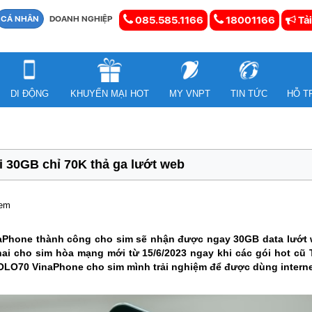
CÁ NHÂN
DOANH NGHIỆP
085.585.1166
18001166
Tải
DI ĐỘNG
KHUYẾN MẠI HOT
MY VNPT
TIN TỨC
HỖ T
 30GB chỉ 70K thả ga lướt web
xem
Phone thành công cho sim sẽ nhận được ngay 30GB data lướt we
hai cho sim hòa mạng mới từ 15/6/2023 ngay khi các gói hot 
OLO70 VinaPhone cho sim mình trải nghiệm để được dùng internet