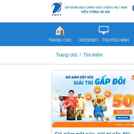
TRANG CHỦ
INTERNET - TRUYỀN HÌNH
Trang chủ
Tìm kiếm