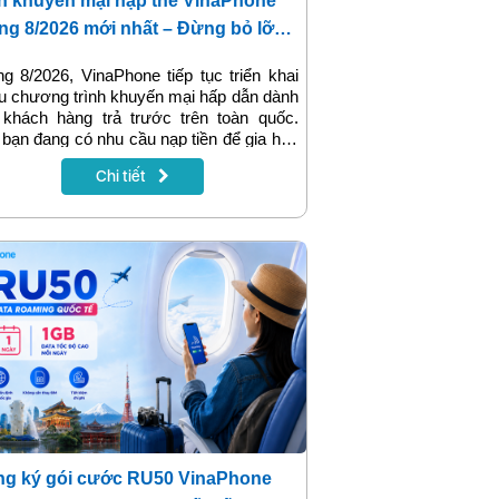
h khuyến mại nạp thẻ VinaPhone
ng 8/2026 mới nhất – Đừng bỏ lỡ
 ngày vàng nhận ưu đãi!
g 8/2026, VinaPhone tiếp tục triển khai
u chương trình khuyến mại hấp dẫn dành
 khách hàng trả trước trên toàn quốc.
bạn đang có nhu cầu nạp tiền để gia hạn
cước, đăng ký data, gọi thoại hay tích lũy
Chi tiết
 khoản, hãy lưu ngay lịch khuyến mại
aPhone tháng 8/2026 dưới đây để nhận
 nhiều ưu đãi nhất.
g ký gói cước RU50 VinaPhone