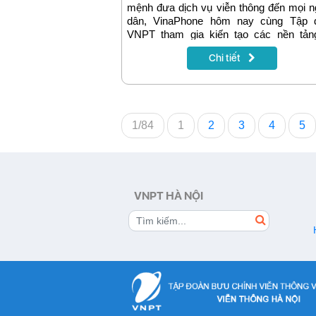
mệnh đưa dịch vụ viễn thông đến mọi 
dân, VinaPhone hôm nay cùng Tập 
VNPT tham gia kiến tạo các nền tản
phục vụ Chính phủ, doanh nghiệp và xã
Chi tiết
góp phần thực hiện các chủ trương lớ
Đảng và Nhà nước về chuyển đổi số, 
học công nghệ và đổi mới sáng tạo tro
nguyên số.
1/84
1
2
3
4
5
VNPT HÀ NỘI