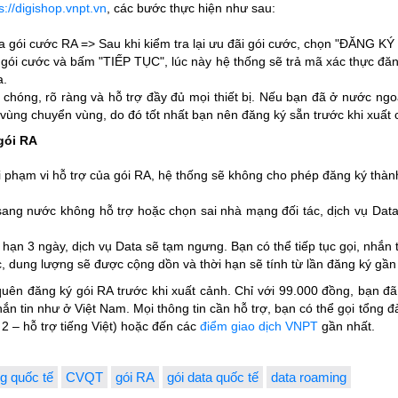
s://digishop.vnpt.vn
, các bước thực hiện như sau:
a gói cước RA => Sau khi kiểm tra lại ưu đãi gói cước, chọn "ĐĂNG K
 gói cước và bấm "TIẾP TỤC", lúc này hệ thống sẽ trả mã xác thực đă
a.
chóng, rõ ràng và hỗ trợ đầy đủ mọi thiết bị. Nếu bạn đã ở nước ngo
eo vùng chuyển vùng, do đó tốt nhất bạn nên đăng ký sẵn trước khi xuất 
gói RA
 phạm vi hỗ trợ của gói RA, hệ thống sẽ không cho phép đăng ký thà
ang nước không hỗ trợ hoặc chọn sai nhà mạng đối tác, dịch vụ Data 
hạn 3 ngày, dịch vụ Data sẽ tạm ngưng. Bạn có thể tiếp tục gọi, nhắn 
, dung lượng sẽ được cộng dồn và thời hạn sẽ tính từ lần đăng ký gần
uên đăng ký gói RA trước khi xuất cảnh. Chỉ với 99.000 đồng, bạn đã
n tin như ở Việt Nam. Mọi thông tin cần hỗ trợ, bạn có thể gọi tổng đài
2 – hỗ trợ tiếng Việt)
hoặc đến các
điểm giao dịch VNPT
gần nhất.
g quốc tế
CVQT
gói RA
gói data quốc tế
data roaming