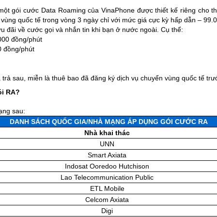
 một gói cước Data Roaming của VinaPhone được thiết kế riêng cho t
ùng quốc tế trong vòng 3 ngày chỉ với mức giá cực kỳ hấp dẫn – 99.
u đãi về cước gọi và nhắn tin khi bạn ở nước ngoài. Cụ thể:
000 đồng/phút
0 đồng/phút
 trả sau, miễn là thuê bao đã đăng ký dịch vụ chuyển vùng quốc tế trư
ói RA?
ạng sau:
DANH SÁCH QUỐC GIA/NHÀ MẠNG ÁP DỤNG GÓI CƯỚC RA
Nhà khai thác
UNN
Smart Axiata
Indosat Ooredoo Hutchison
Lao Telecommunication Public
ETL Mobile
Celcom Axiata
Digi