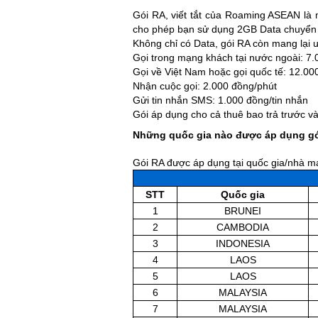
Gói RA, viết tắt của Roaming ASEAN là
cho phép bạn sử dụng 2GB Data chuyển v
Không chỉ có Data, gói RA còn mang lại ư
Gọi trong mạng khách tại nước ngoài: 7.
Gọi về Việt Nam hoặc gọi quốc tế: 12.00
Nhận cuộc gọi: 2.000 đồng/phút
Gửi tin nhắn SMS: 1.000 đồng/tin nhắn
Gói áp dụng cho cả thuê bao trả trước và
Những quốc gia nào được áp dụng g
Gói RA được áp dụng tại quốc gia/nhà m
STT
Quốc gia
1
BRUNEI
2
CAMBODIA
3
INDONESIA
4
LAOS
5
LAOS
6
MALAYSIA
7
MALAYSIA