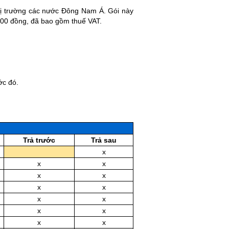
hị trường các nước Đông Nam Á. Gói này
000 đồng, đã bao gồm thuế VAT.
ớc đó.
Trả trước
Trả sau
x
x
x
x
x
x
x
x
x
x
x
x
x