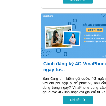
phá về các gói cước Roaming
VinaPhone này trong bài viết dưới đây.
Cách đăng ký 4G VinaPhone 1
ngày từ...
Bạn đang tìm kiếm gói cước 4G ngắn
với chi phí hợp lý để phục vụ nhu cầ
dụng trong ngày? VinaPhone cung cấp
gói cước 4G linh hoạt với giá chỉ từ 2
15K. Ngoài ưu đãi về data thì khi tha
Chi tiết
đăng ký 4G VinaPhone 1 ngày bạn còn 
được thêm các ưu đãi đi kèm như ưu đã