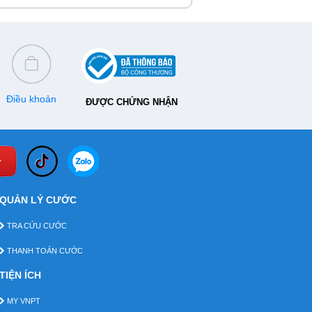
 từ thứ 2 đến thứ 6. Danh sách chi tiết địa
cửa hàng sẽ có trong bài viết dưới đây.
Điều khoản
ĐƯỢC CHỨNG NHẬN
QUẢN LÝ CƯỚC
TRA CỨU CƯỚC
THANH TOÁN CƯỚC
TIỆN ÍCH
MY VNPT