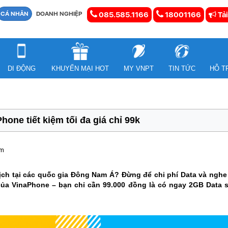
CÁ NHÂN
DOANH NGHIỆP
085.585.1166
18001166
Tải
DI ĐỘNG
KHUYẾN MẠI HOT
MY VNPT
TIN TỨC
HỖ T
ne tiết kiệm tối đa giá chỉ 99k
em
ịch tại các quốc gia Đông Nam Á? Đừng để chi phí Data và nghe
của VinaPhone – bạn chỉ cần 99.000 đồng là có ngay 2GB Data s