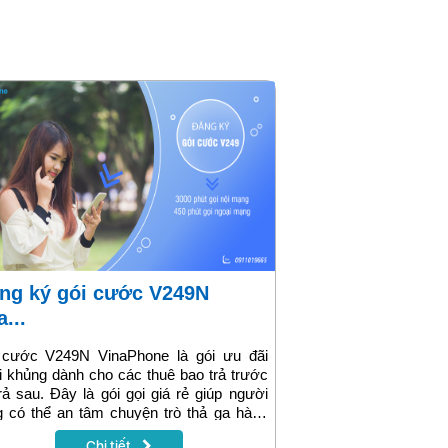
...
 cước V249N VinaPhone là gói ưu đãi
i khủng dành cho các thuê bao trả trước
rả sau. Đây là gói gọi giá rẻ giúp người
 có thể an tâm chuyện trò thả ga hàng
g mà không phải lo lắng về cước phí. Chỉ
Chi tiết