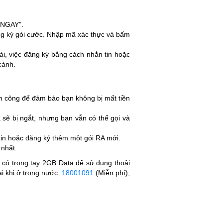
Ý NGAY".
ng ký gói cước. Nhập mã xác thực và bấm
ài, việc đăng ký bằng cách nhắn tin hoặc
cảnh.
nh công để đảm bảo bạn không bị mất tiền
sẽ bị ngắt, nhưng bạn vẫn có thể gọi và
tin hoặc đăng ký thêm một gói RA mới.
 nhất.
 có trong tay 2GB Data để sử dụng thoải
 khi ở t
rong nước:
18001091
(Miễn phí);