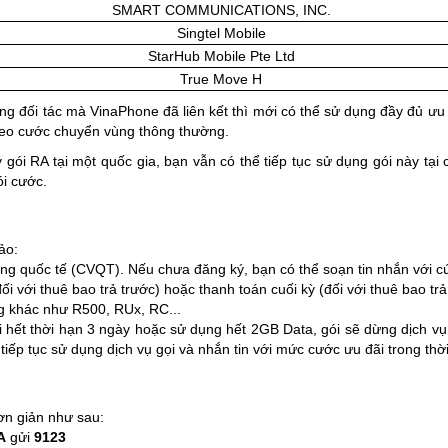
SMART COMMUNICATIONS, INC.
Singtel Mobile
StarHub Mobile Pte Ltd
True Move H
g đối tác mà VinaPhone đã liên kết thì mới có thể sử dụng đầy đủ ưu
 theo cước chuyển vùng thông thường.
gói RA tại một quốc gia, bạn vẫn có thể tiếp tục sử dụng gói này tại 
ói cước.
ảo:
ng quốc tế (CVQT). Nếu chưa đăng ký, bạn có thể soạn tin nhắn với 
ối với thuê bao trả trước) hoặc thanh toán cuối kỳ (đối với thuê bao trả
g khác như R500, RUx, RC...
i hết thời hạn 3 ngày hoặc sử dụng hết 2GB Data, gói sẽ dừng dịch vụ
iếp tục sử dụng dịch vụ gọi và nhắn tin với mức cước ưu đãi trong thời 
ơn giản như sau:
A
gửi
9123