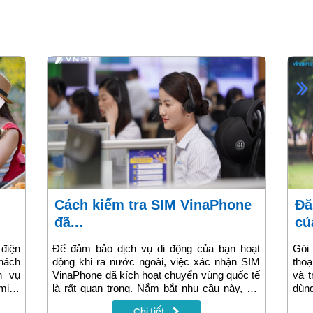
Cách kiểm tra SIM VinaPhone
Đăng ký gói cước V249N
đã...
của
điện
Để đảm bảo dịch vụ di động của bạn hoạt
Gói
khách
động khi ra nước ngoài, việc xác nhận SIM
thoạ
h vụ
VinaPhone đã kích hoạt chuyển vùng quốc tế
và t
ming
là rất quan trọng. Nắm bắt nhu cầu này, bài
dùng
 khám
viết sẽ cung cấp các cách cụ thể để kiểm tra
thán
Chi tiết