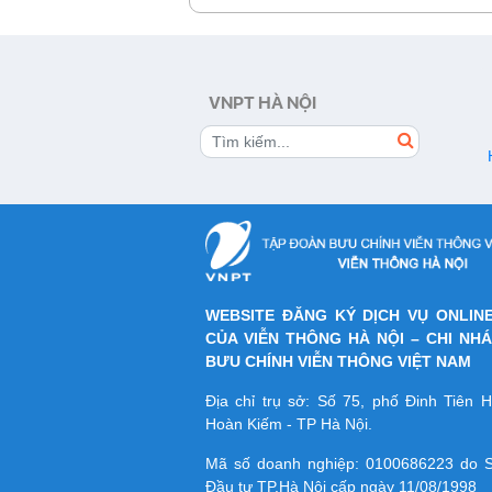
điện thoại, ưu đãi tiện ích My TV chùm
VTV Cab, VTV thể thao, SPOTV với giá
tiết kiệm. Cùng tìm hiểu cách đăng k
những tiện ích mà các gói cước này man
trong nội dung bài viết dưới đây!
VNPT HÀ NỘI
WEBSITE ĐĂNG KÝ DỊCH VỤ ONLIN
CỦA VIỄN THÔNG HÀ NỘI – CHI NH
BƯU CHÍNH VIỄN THÔNG VIỆT NAM
Địa chỉ trụ sở: Số 75, phố Đinh Tiên
Hoàn Kiếm - TP Hà Nội.
Mã số doanh nghiệp:
0100686223
do S
Đầu tư TP.Hà Nội cấp ngày 11/08/1998