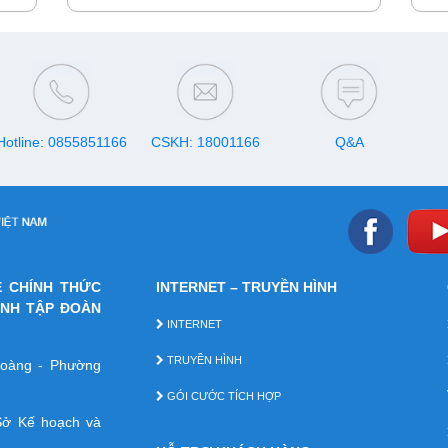
 kênh
cho mọi thuê bao di động. Hãy tham khảo ci
trưa
 siêu
tiết các gói cước khuyến mãi dưới đây để
chỉ 
ý và
đăng ký và trải nghiệm.
g lại
Hotline: 0855851166
CSKH: 18001166
Q&A
E CHÍNH THỨC
INTERNET – TRUYỀN HÌNH
ÁNH TẬP ĐOÀN
INTERNET
TRUYỀN HÌNH
 Hoàng - Phường
GÓI CƯỚC TÍCH HỢP
ở Kế hoạch và