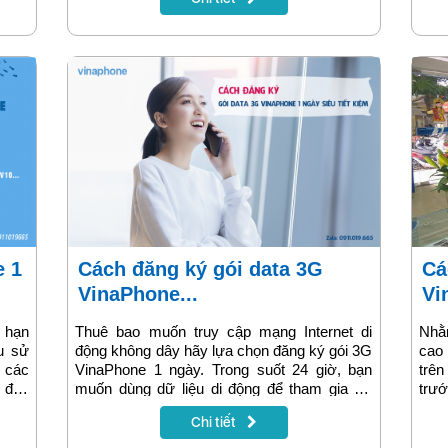
 của
xem SIM VinaPhone của bạn đã sẵn sàng
với 
chuyển vùng hay chưa, giúp bạn yên tâm
phú
trước mọi hành trình và tránh rủi ro về kết
ngo
nối.
ngày
đây 
nhé!
Cách đăng ký gói data 3G
Các cửa hàng giao dịch
VinaPhone...
Vi
 hạn
Thuê bao muốn truy cập mạng Internet di
Nhằ
u sử
động không dây hãy lựa chọn đăng ký gói 3G
cao
 các
VinaPhone 1 ngày. Trong suốt 24 giờ, bạn
trên
K đến
muốn dùng dữ liệu di động để tham gia sử
trướ
m gia
dụng các tiện ích như chơi game, giải trí hay
ngo
Chi tiết
nhận
xem phim đều được. Chính vì vậy, lựa chọn
Vina
i gọi
gói 3G Vina 1 ngày là giải pháp tối ưu nhất
sẽ p