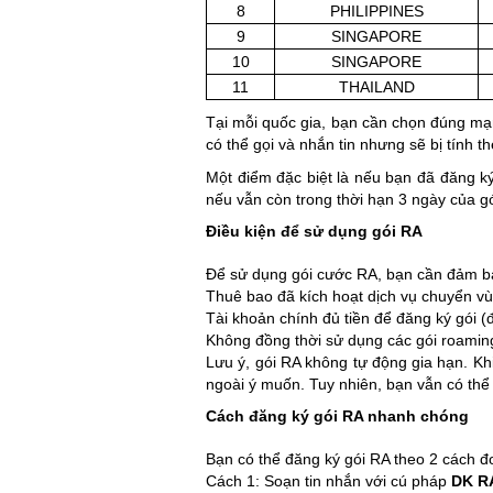
8
PHILIPPINES
9
SINGAPORE
10
SINGAPORE
11
THAILAND
Tại mỗi quốc gia, bạn cần chọn đúng mạn
có thể gọi và nhắn tin nhưng sẽ bị tính
Một điểm đặc biệt là nếu bạn đã đăng ký 
nếu vẫn còn trong thời hạn 3 ngày của g
Điều kiện để sử dụng gói RA
Để sử dụng gói cước RA, bạn cần đảm b
Thuê bao đã kích hoạt dịch vụ chuyển vù
Tài khoản chính đủ tiền để đăng ký gói (đ
Không đồng thời sử dụng các gói roamin
Lưu ý, gói RA không tự động gia hạn. Kh
ngoài ý muốn. Tuy nhiên, bạn vẫn có thể t
Cách đăng ký gói RA nhanh chóng
Bạn có thể đăng ký gói RA theo 2 cách đ
Cách 1: Soạn tin nhắn với cú pháp
DK R