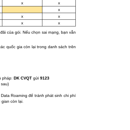
x
x
x
x
x
x
x
 đãi của gói. Nếu chọn sai mạng, bạn vẫn
các quốc gia còn lại trong danh sách trên
cú pháp:
DK CVQT
gửi
9123
 sau)
 Data Roaming để tránh phát sinh chi phí
gian còn lại.