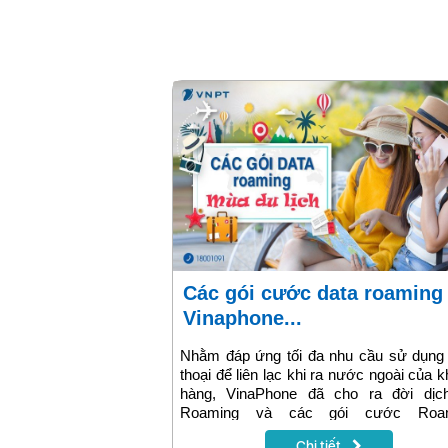
Các gói cước data roaming
Vinaphone...
Nhằm đáp ứng tối đa nhu cầu sử dụng 
thoại để liên lạc khi ra nước ngoài của 
hàng, VinaPhone đã cho ra đời dịc
Roaming và các gói cước Roa
VinaPhone tiện lợi. Hãy cùng chúng tôi
Chi tiết