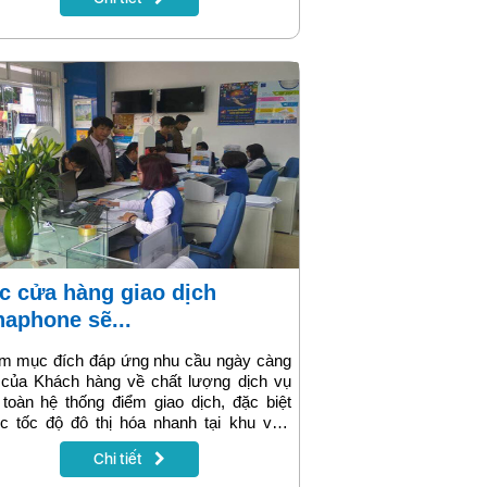
249.000đ/ tháng bạn sở hữu ngay 3.000
t gọi nội mạng Vina cùng 450 phút gọi
ại mạng và 2GB data sử dụng trong 30
. Cùng tìm hiểu ngay trong bài viết sau
để biết thêm thông tin về gói cước này
naphone sẽ...
m mục đích đáp ứng nhu cầu ngày càng
 của Khách hàng về chất lượng dịch vụ
 toàn hệ thống điểm giao dịch, đặc biệt
c tốc độ đô thị hóa nhanh tại khu vực
ại thành, 21 cửa hàng giao dịch của
Chi tiết
phone trên địa bàn trọng điểm tại Hà Nội
hục vụ khách hàng liên tục không nghỉ