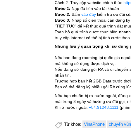
Cách 2: Truy cập website chính thức
http
Bước 1:
Nạp đủ tiền vào tài khoản
Bước 2:
Bấm
vào đây
kiểm tra ưu đãi củ
Bước 3:
Nhập số điện thoại cần đăng ký
"TIẾP TỤC" để kết thúc quá trình đặt mu
Toàn bộ quá trình được thực hiện nhanh 
truy cập internet có thể bị tính cước th
Những lưu ý quan trọng khi sử dụng 
Nếu bạn đang roaming tại quốc gia ngoài
mà không sử dụng được dịch vụ.
Nếu đang sử dụng gói RA và di chuyển s
nhắn tin.
Trường hợp bạn hết 2GB Data trước thời 
Bạn có thể đăng ký nhiều gói RA cùng lúc
Nếu bạn chuẩn bị ra nước ngoài, đừng q
mái trong 3 ngày và hưởng ưu đãi gọi, nhắ
Khi ở nước ngoài:
+84.91248.1111
(phím 
Từ khóa:
VinaPhone
chuyển vùn