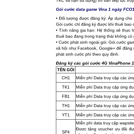
TKC và hạn sử dụng) thì vẫn tiếp tục tru
Gói cước data game Vina 1 ngày FCO
• Đối tượng được đăng ký: Áp dụng ch
Gói cước chỉ đăng ký được khi thuê bao đ
• Tính năng gia hạn: Hệ thống sẽ thực h
thuê bao đang trong trạng thái không có
• Cước phát sinh ngoài gói: Gói cước 
xã hội như Facebook, Google+ để đăng 
phát sinh cước phí theo quy định.
Đăng ký các gói cước 4G VinaPhone 1 
TÊN GÓI
CH1
Miễn phí Data truy cập các ứ
TK1
Miễn phí Data truy cập ứng dụ
FB1
Miễn phí Data truy cập ứng d
TH1
Miễn phí Data truy cập các ứ
YT1
Miễn phí Data truy cập các 
Miễn phí data truy cập wapsi
Được tặng voucher ưu đãi đư
SP4