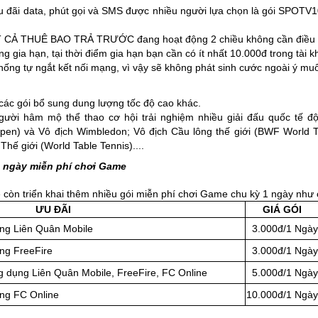
đãi data, phút gọi và SMS được nhiều người lựa chọn là gói SPOTV10
ẤT CẢ THUÊ BAO TRẢ TRƯỚC đang hoạt động 2 chiều không cần điều 
 gia hạn, tại thời điểm gia hạn bạn cần có ít nhất 10.000đ trong tài k
thống tự ngắt kết nối mạng, vì vậy sẽ không phát sinh cước ngoài ý mu
các gói bổ sung dung lượng tốc độ cao khác.
i hâm mộ thể thao cơ hội trải nghiệm nhiều giải đấu quốc tế đ
n) và Vô địch Wimbledon; Vô địch Cầu lông thế giới (BWF World T
hế giới (World Table Tennis)....
 ngày miễn phí chơi Game
ne còn triển khai thêm nhiều gói miễn phí chơi Game chu kỳ 1 ngày như
ƯU ĐÃI
GIÁ GÓI
ụng Liên Quân Mobile
3.000đ/1 Ngày
ụng FreeFire
3.000đ/1 Ngày
g dụng Liên Quân Mobile, FreeFire, FC Online
5.000đ/1 Ngày
ụng FC Online
10.000đ/1 Ngày