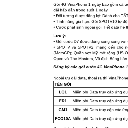
Gói 4G VinaPhone 1 ngày bao gồm cả ưu 
đãi hấp dẫn trong suốt 1 ngày.
• Đối tượng được đăng ký: Dành cho T
• Tính năng gia hạn: Gói SPOTV10 tự động
• Cước phát sinh ngoài gói: Hết data hệ 
Lưu ý:
• Gói cước D7 được dùng song song với 
• SPOTV và SPOTV2: mang đến cho ngườ
(MotoGP); Quần vợt Mỹ mở rộng (US Ope
Open và The Masters; Vô địch Bóng bàn T
Đăng ký các gói cước 4G VinaPhone 1
Ngoài ưu đãi data, thoại ra thì VinaPho
TÊN GÓI
LQ1
Miễn phí Data truy cập ứng d
FR1
Miễn phí Data truy cập ứng d
GM1
Miễn phí Data truy cập các ứn
FCO10A
Miễn phí Data truy cập ứng d