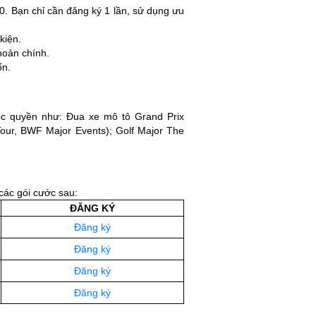
. Bạn chỉ cần đăng ký 1 lần, sử dụng ưu
kiện.
hoản chính.
ốn.
ộc quyền như: Đua xe mô tô Grand Prix
our, BWF Major Events); Golf Major The
 các gói cước sau:
ĐĂNG KÝ
Đăng ký
Đăng ký
Đăng ký
Đăng ký