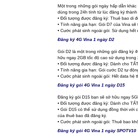
Một trong những gói ngày hấp dẫn khác 
dùng trong 24h tính từ lúc đăng ký thành
• Đối tượng được đăng ký: Thuê bao d
• Tính năng gia hạn: Gói D7 của Vina sẽ t
• Cước phát sinh ngoài gói: Sử dụng hết 
Đăng ký 4G Vina 1 ngày D2
Gói D2 là một trong những gói đăng ký 4
hữu ngay 2GB tốc độ cao sử dụng trong 24
• Đối tượng được đăng ký: Dành cho T
• Tính năng gia hạn: Gói cước D2 tự động 
• Cước phát sinh ngoài gói: Hết data hệ 
Đăng ký gói 4G Vina 1 ngày D15
Đăng ký gói D15 bạn sẽ sở hữu ngay 5GB 
• Đối tượng được đăng ký: Dành cho T
• Gói D15 có thể sử dụng đồng thời với c
của thuê bao đã đăng ký.
• Cước phát sinh ngoài gói: Thuê bao kh
Đăng ký gói 4G Vina 1 ngày SPOTV10