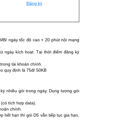
Đăng ký
MB/ ngày tốc độ cao + 20 phút nội mạng
.
ngày kích hoạt. Tại thời điểm đăng ký
trong tài khoản chính.
eo quy định là 75đ/ 50KB
ký nhiều gói trong ngày. Dung lượng gói
có tích hợp data).
khoản chính.
p hết hạn thì gói D5 vẫn tiếp tục gia hạn,