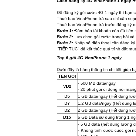
Cách đăng ký 4G VinaPhone 1 ngày H
Để đăng ký gói cước 4G 1 ngày thì bạn 
Thuê bao VinaPhone trả sau chỉ cần soạ
Thuê bao VinaPhone trả trước đăng ký on
Bước 1:
Đảm bảo tài khoản còn đủ tiền 
Bước 2:
Lựa chọn gói cước trong bài v
Bước 3:
Nhập số điện thoại cần đăng ký
"TIẾP TỤC" để kết thúc quá trình đặt mu
Top 6 gói 4G VinaPhone 1 ngày
Dưới đây là bảng thông tin chi tiết giúp
TÊN GÓI
- 500 MB data/ngày
VD2
- 20 phút gọi di động nội mạ
D5
1 GB data/ngày (Hết dung lượ
D7
1.2 GB data/ngày (Hết dung l
D2
2 GB data/ngày (Hết dung lượ
D15
5 GB Data sử dụng trong 1 ng
- 5 GB data (hết dung lượng d
- Không tính cước cuộc gọi n