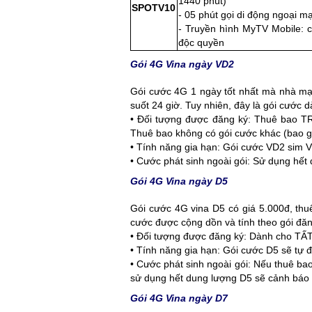
1440 phút)
SPOTV10
- 05 phút gọi di động ngoại m
- Truyền hình MyTV Mobile
độc quyền
Gói 4G Vina ngày VD2
Gói cước 4G 1 ngày tốt nhất mà nhà mạ
suốt 24 giờ. Tuy nhiên, đây là gói cướ
• Đối tượng được đăng ký: Thuê bao T
Thuê bao không có gói cước khác (bao 
• Tính năng gia hạn: Gói cước VD2 sim Vi
• Cước phát sinh ngoài gói: Sử dụng hết 
Gói 4G Vina ngày D5
Gói cước 4G vina D5 có giá 5.000đ, thu
cước được cộng dồn và tính theo gói đăn
• Đối tượng được đăng ký: Dành cho T
• Tính năng gia hạn: Gói cước D5 sẽ tự độ
• Cước phát sinh ngoài gói: Nếu thuê bao 
sử dụng hết dung lượng D5 sẽ cảnh báo 
Gói 4G Vina ngày D7