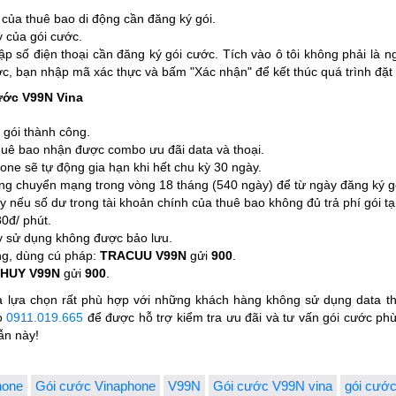
 của thuê bao di động cần đăng ký gói.
 của gói cước.
p số điện thoại cần đăng ký gói cước. Tích vào ô tôi không phải là 
ớc, bạn nhập mã xác thực và bấm "Xác nhận" để kết thúc quá trình đặt
ước V99N Vina
 gói thành công.
huê bao nhận được combo ưu đãi data và thoại.
ne sẽ tự động gia hạn khi hết chu kỳ 30 ngày.
g chuyển mạng trong vòng 18 tháng (540 ngày) để từ ngày đăng ký g
nếu số dư trong tài khoản chính của thuê bao không đủ trả phí gói tại
80đ/ phút.
ày sử dụng không được bảo lưu.
ụng, dùng cú pháp:
TRACUU V99N
gửi
900
.
HUY V99N
gửi
900
.
à lựa chọn rất phù hợp với những khách hàng không sử dụng data t
o
0911.019.665
để được hỗ trợ kiểm tra ưu đãi và tư vấn gói cước ph
ẫn này!
hone
Gói cước Vinaphone
V99N
Gói cước V99N vina
gói cước