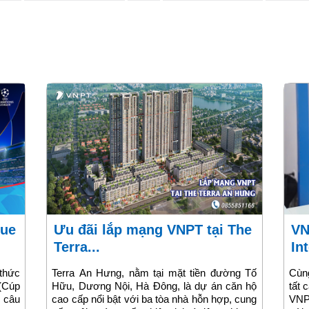
Ưu đãi lắp mạng VNPT tại The
VNPT ra mắt các gói cước
Terra...
Int
thức
Terra An Hưng, nằm tại mặt tiền đường Tố
Cùng
(Cúp
Hữu, Dương Nội, Hà Đông, là dự án căn hộ
tất 
p câu
cao cấp nổi bật với ba tòa nhà hỗn hợp, cung
VNP