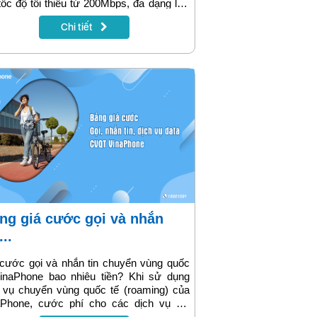
tốc độ tối thiểu từ 200Mbps, đa dạng lựa
n tích hợp truyền hình, di động, công
Chi tiết
ệ mở rộng vùng phủ Wifi Mesh, AI
era an ninh thông minh, mang đến tiêu
ẩn kết nối Internet mới cho mọi người
.
...
cước gọi và nhắn tin chuyển vùng quốc
VinaPhone bao nhiêu tiền? Khi sử dụng
 vụ chuyển vùng quốc tế (roaming) của
aPhone, cước phí cho các dịch vụ gọi
, nhắn tin và truy cập internet sẽ thay đổi