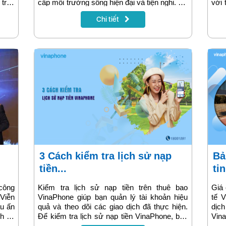
 trên
cấp môi trường sống hiện đại và tiện nghi. Để
với 
PT.
đáp ứng nhu cầu ngày càng cao về dịch vụ
chọ
Chi tiết
kết nối internet và truyền hình tại khu căn hộ
ngh
này, VNPT đã đầu tư vào hệ thống mạng
Cam
nhằm mang lại dịch vụ internet tốc độ cao và
chu
truyền hình chất lượng cho cư dân.
dùng
3 Cách kiểm tra lịch sử nạp
Bảng giá cước gọi và nhắn
tiền...
tin
công
Kiểm tra lịch sử nạp tiền trên thuê bao
Giá 
Viễn
VinaPhone giúp bạn quản lý tài khoản hiệu
tế 
ấu ấn
quả và theo dõi các giao dịch đã thực hiện.
dịch
ch vụ
Để kiểm tra lịch sử nạp tiền VinaPhone, bạn
Vin
hững
có thể dùng nhiều phương thức khác nhau
điện