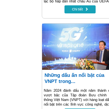
lạc bộ hấp dẫn nhất châu Âu của UEFA
hệ thống dịch vụ MyTV của tập đoàn VN
Chi tiết
Những dấu ấn nổi bật của
VNPT trong...
Năm 2024 đánh dấu một năm thành 
vượt bậc của Tập đoàn Bưu chính 
thông Việt Nam (VNPT) với hàng loạt d
nổi bật trên các lĩnh vực công nghệ, dị
và trách nhiệm xã hội. Dưới đây là n