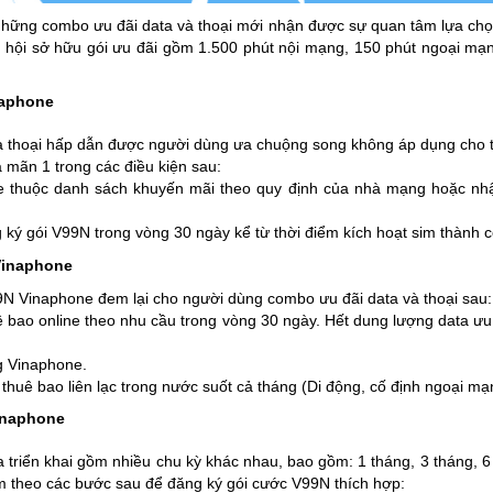
những combo ưu đãi data và thoại mới nhận được sự quan tâm lựa chọ
hội sở hữu gói ưu đãi gồm 1.500 phút nội mạng, 150 phút ngoại mạng
naphone
 thoại hấp dẫn được người dùng ưa chuộng song không áp dụng cho tấ
 mãn 1 trong các điều kiện sau:
ne thuộc danh sách khuyến mãi theo quy định của nhà mạng hoặc nhậ
ký gói V99N trong vòng 30 ngày kể từ thời điểm kích hoạt sim thành 
Vinaphone
9N Vinaphone đem lại cho người dùng combo ưu đãi data và thoại sau:
ê bao online theo nhu cầu trong vòng 30 ngày. Hết dung lượng data ưu 
g Vinaphone.
thuê bao liên lạc trong nước suốt cả tháng (Di động, cố định ngoại mạ
inaphone
triển khai gồm nhiều chu kỳ khác nhau, bao gồm: 1 tháng, 3 tháng, 6
m theo các bước sau để đăng ký gói cước V99N thích hợp: