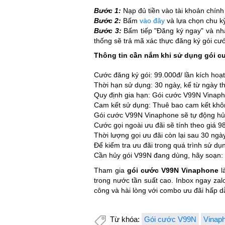
Bước 1:
Nạp đủ tiền vào tài khoản chính
Bước 2:
Bấm
vào đây
và lựa chọn chu kỳ
Bước 3:
Bấm tiếp "Đăng ký ngay" và nhậ
thống sẽ trả mã xác thực đăng ký gói cư
Thông tin cần nắm khi sử dụng gói c
Cước đăng ký gói: 99.000đ/ lần kích hoạt
Thời hạn sử dụng: 30 ngày, kể từ ngày t
Quy định gia hạn: Gói cước V99N Vinapho
Cam kết sử dụng: Thuê bao cam kết khôn
Gói cước V99N Vinaphone sẽ tự động hủy 
Cước gọi ngoài ưu đãi sẽ tính theo giá 9
Thời lượng gọi ưu đãi còn lại sau 30 ng
Để kiểm tra ưu đãi trong quá trình sử d
Cần hủy gói V99N đang dùng, hãy soạn:
Tham gia
gói cước V99N Vinaphone
l
trong nước tần suất cao. I
nbox ngay zal
công và hài lòng với combo ưu đãi hấp d
Từ khóa:
Gói cước V99N
Vinap