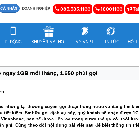
CÁ NHÂN
DOANH NGHIỆP
085.585.1166
18001166
Tải
DI ĐỘNG
KHUYẾN MẠI HOT
MY VNPT
TIN TỨC
HỖ T
ngay 1GB mỗi tháng, 1.650 phút gọi
xem
o nhưng lại thường xuyên gọi thoại trong nước và đang tìm kiếm
 tiết kiệm. Sở hữu gói dịch vụ này, quý khách sẽ nhận được 1GB
Vinaphone, bạn sẽ được liên lạc trong nước thả ga với thời lượ
n phí. Cùng theo dõi nội dung bài viết sau để biết thông tin tr