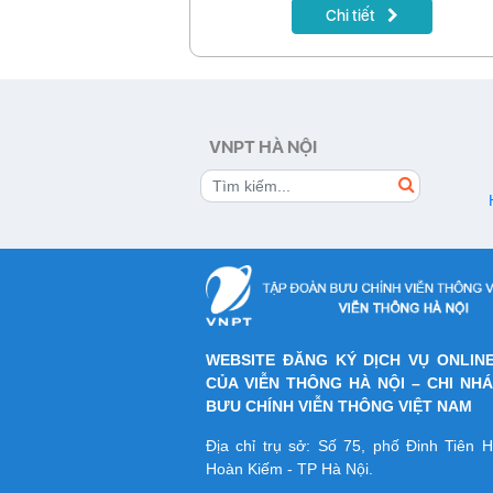
Chi tiết
thành tựu đáng chú ý mà VNPT đã đạt 
trong năm vừa qua.
VNPT HÀ NỘI
WEBSITE ĐĂNG KÝ DỊCH VỤ ONLIN
CỦA VIỄN THÔNG HÀ NỘI – CHI NH
BƯU CHÍNH VIỄN THÔNG VIỆT NAM
Địa chỉ trụ sở: Số 75, phố Đinh Tiên
Hoàn Kiếm - TP Hà Nội.