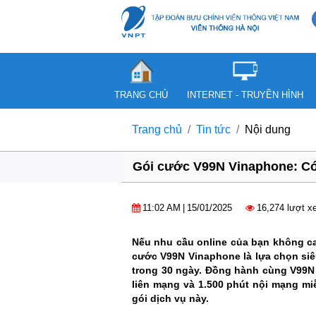
TRANG CHỦ
INTERNET - TRUYỀN HÌNH
Trang chủ
Tin tức
Nội dung
Gói cước V99N Vinaphone: Có 
11:02 AM
|
15/01/2025
16,274 lượt 
Nếu nhu cầu online của bạn không ca
cước V99N Vinaphone là lựa chọn siêu
trong 30 ngày. Đồng hành cùng V99N 
liên mạng và 1.500 phút nội mạng miễ
gói dịch vụ này.