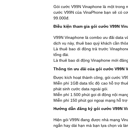
Gói cước V99N Vinaphone là một trong 
cước V99N của VinaPhone bạn sẽ có cơ 
99.000đ.
Điều kiện tham gia gói cước V99N Vi
V99N Vinaphone là combo ưu đãi data và
dịch vụ này, thuê bao quý khách cần thỏa
Là thuê bao di động trả trước Vinapho
tổng đài.
Là thuê bao di động Vinaphone mới đăng 
Thông tin ưu đãi của gói cước V99N 
Được kích hoạt thành công, gói cước V9
Miễn phí 1GB data tốc độ cao hỗ trợ thu
phát sinh cước data ngoài gói.
Miễn phí 1.500 phút gọi di động nội mạn
Miễn phí 150 phút gọi ngoại mạng hỗ trợ 
Hướng dẫn đăng ký gói cước V99N V
Hiện gói V99N đang được nhà mạng Vina 
ngắn hay dài hạn mà bạn lựa chọn và là