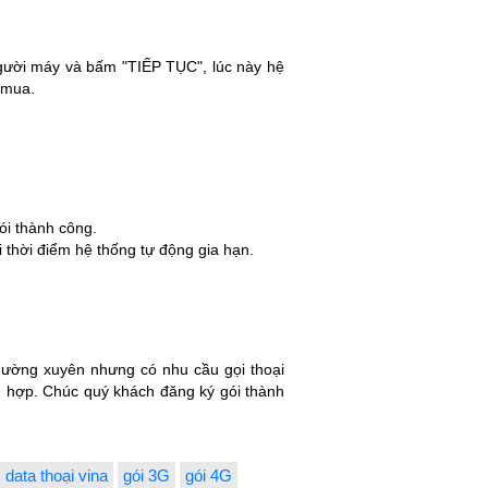
người máy và bấm "TIẾP TỤC", lúc này hệ
 mua.
ói thành công.
 thời điểm hệ thống tự động gia hạn.
hường xuyên nhưng có nhu cầu gọi thoại
ù hợp.
Chúc quý khách đăng ký gói thành
 data thoại vina
gói 3G
gói 4G