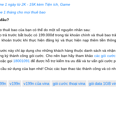
e 1 ngày từ 2K - 15K kèm Tiện ích, Game
 1 tháng cho mọi thuê bao
 đâu?
 thuê bao của bạn có thể do một số nguyên nhân sau:
 trả trước bắt buộc có 199.000đ trong tài khoản chính và thuê bao tr
 khoản trước khi thực hiện đăng ký và thực hiện nạp thêm tiền thông 
cước này chỉ áp dụng cho những khách hàng thuộc danh sách và nhận
ăng ký thành công gói cước. Cho nên bạn hãy tham khảo
các gói cướ
oặc gọi
18001091
để được hỗ trợ kiểm tra ưu đãi và tư vấn gói cước 
cầu sử dụng của bạn nhé! Chúc các bạn thao tác thành công và có nhữ
199n
v199n
v199n của vina
gói cước thoại vina
gói data 1GB vi