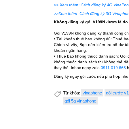
>> Xem thêm: Cách đăng ký 4G VinaPhon
>>Xem thêm: Cách đăng ký 3G Vinaphone
Không đăng ký gói V199N được là do
Gói V199N không đăng ký thành công cho
• Tài khoản thuê bao không đủ: Thuê bao
Chính vì vậy, Bạn nên kiểm tra số dư tài
khoản ngân hàng.
• Thuê bao không thuộc danh sách: Gói 
không thuộc danh sách thì không thể đ
thay thế.
Inbox ngay zalo
0911.019.665
h
Đăng ký ngay gói cước nếu phù hợp nhu 
Từ khóa:
vinaphone
gói cước v
gói 5g vinaphone