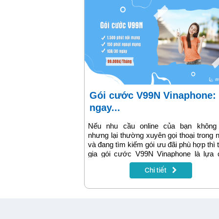
Gói cước V99N Vinaphone: Có
ngay...
Nếu nhu cầu online của bạn không
nhưng lại thường xuyên gọi thoại trong
và đang tìm kiếm gói ưu đãi phù hợp thì
gia gói cước V99N Vinaphone là lựa 
siêu tiết kiệm. Sở hữu gói dịch vụ này
Chi tiết
khách sẽ nhận được 1GB data tốc độ c
truy cập internet trong 30 ngày. Đồng
cùng V99N Vinaphone, bạn sẽ được liê
trong nước thả ga với thời lượng gọi ư
khủng lên đến 150 phút liên mạng và 
phút nội mạng miễn phí. Cùng theo dõ