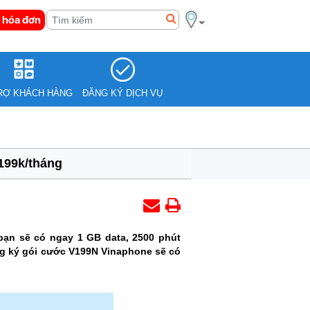
 hóa đơn
RỢ KHÁCH HÀNG
ĐĂNG KÝ DỊCH VỤ
199k/tháng
bạn sẽ có ngay 1 GB data, 2500 phút
ăng ký gói cước V199N Vinaphone sẽ có