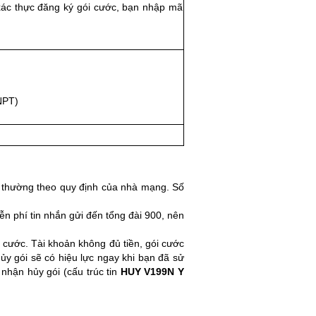
xác thực đăng ký gói cước, bạn nhập mã
NPT)
ng thường theo quy định của nhà mạng. Số
iễn phí tin nhắn gửi đến tổng đài 900, nên
 cước. Tài khoản không đủ tiền, gói cước
ủy gói sẽ có hiệu lực ngay khi bạn đã sử
 nhận hủy gói (cấu trúc tin
HUY V199N Y