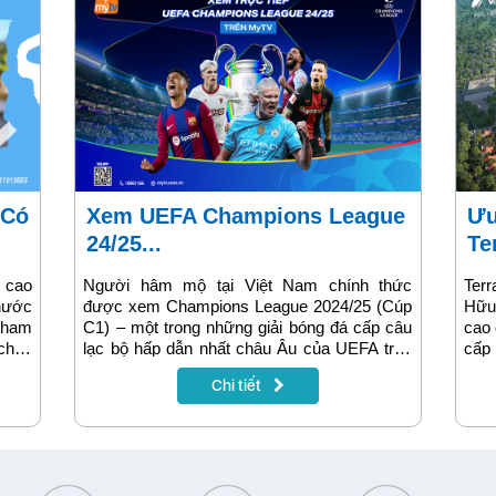
Xem UEFA Champions League
Ưu đãi lắp mạng VNPT tại The
24/25...
Ter
 cao
Người hâm mộ tại Việt Nam chính thức
Ter
 nước
được xem Champions League 2024/25 (Cúp
Hữu
 tham
C1) – một trong những giải bóng đá cấp câu
cao 
chọn
lạc bộ hấp dẫn nhất châu Âu của UEFA trên
cấp 
, quý
hệ thống dịch vụ MyTV của tập đoàn VNPT.
đáp
Chi tiết
ao để
kết 
 hành
này
n lạc
nhằm
u đãi
truy
1.500
i nội