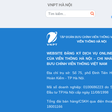
dung bài viết sau để biết thông tin triển
VNPT HÀ NỘI
và quy định đăng ký, sử dụng gói dịc
này.
WEBSITE ĐĂNG KÝ DỊCH VỤ ONLIN
CỦA VIỄN THÔNG HÀ NỘI – CHI NH
BƯU CHÍNH VIỄN THÔNG VIỆT NAM
Địa chỉ trụ sở: Số 75, phố Đinh Tiên
Hoàn Kiếm - TP Hà Nội.
Mã số doanh nghiệp:
0100686223
do S
Đầu tư TP.Hà Nội cấp ngày 11/08/1998
Tổng đài bán hàng/CSKH qua điện tho
18001166