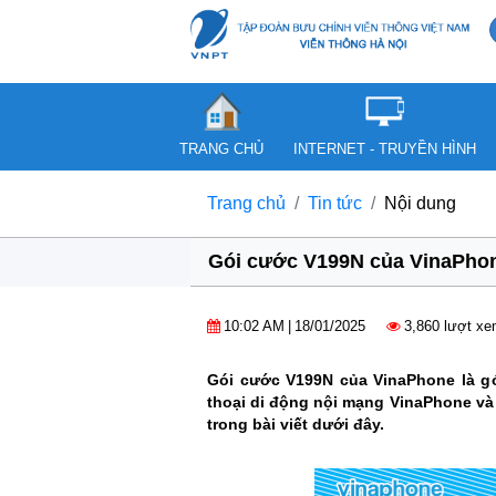
TRANG CHỦ
INTERNET - TRUYỀN HÌNH
Trang chủ
Tin tức
Nội dung
Gói cước V199N của VinaPhone
10:02 AM
|
18/01/2025
3,860 lượt x
Gói cước V199N của VinaPhone là gó
thoại di động nội mạng VinaPhone và 
trong bài viết dưới đây.