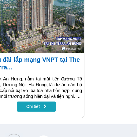
ra...
ra An Hưng, nằm tại mặt tiền đường Tố
, Dương Nội, Hà Đông, là dự án căn hộ
cấp nổi bật với ba tòa nhà hỗn hợp, cung
môi trường sống hiện đại và tiện nghi. Để
 ứng nhu cầu ngày càng cao về dịch vụ
Chi tiết
nối internet và truyền hình tại khu căn hộ
, VNPT đã đầu tư vào hệ thống mạng
 mang lại dịch vụ internet tốc độ cao và
ền hình chất lượng cho cư dân.