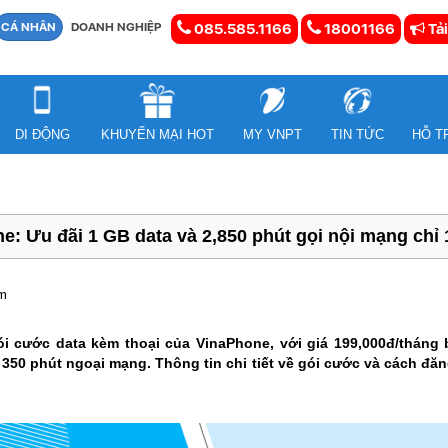
CÁ NHÂN
DOANH NGHIỆP
085.585.1166
18001166
Tải
DI ĐỘNG
KHUYẾN MẠI HOT
MY VNPT
TIN TỨC
HỖ T
: Ưu đãi 1 GB data và 2,850 phút gọi nội mạng chỉ 
em
i cước data kèm thoại của VinaPhone, với giá 199,000đ/tháng 
350 phút ngoại mạng. Thông tin chi tiết về gói cước và cách đ