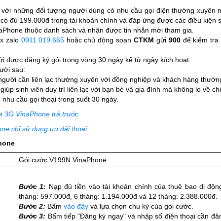
ới những đối tượng người dùng có nhu cầu gọi điện thường xuyên muố
có đủ 199.000đ trong tài khoản chính và đáp ứng được các điều kiện 
naPhone thuộc danh sách và nhận được tin nhắn mời tham gia.
ox zalo
0911.019.665
hoặc chủ động soạn
CTKM
gửi
900
để kiểm tra
ới được đăng ký gói trong vòng 30 ngày kể từ ngày kích hoạt.
ười sau:
người cần liên lạc thường xuyên với đồng nghiệp và khách hàng thườn
giúp sinh viên duy trì liên lạc với bạn bè và gia đình mà không lo về chi
 nhu cầu gọi thoại trong suốt 30 ngày.
a 3G VinaPhone trả trước
e chỉ sử dụng ưu đãi thoại
Phone
Gói cước V199N VinaPhone
Bước 1:
Nạp đủ tiền vào tài khoản chính của thuê bao di động
tháng: 597.000đ, 6 tháng: 1.194.000đ và 12 tháng: 2.388.000đ.
Bước 2:
Bấm
vào đây
và lựa chọn chu kỳ của gói cước.
Bước 3:
Bấm tiếp "Đăng ký ngay" và nhập số điện thoại cần đăn