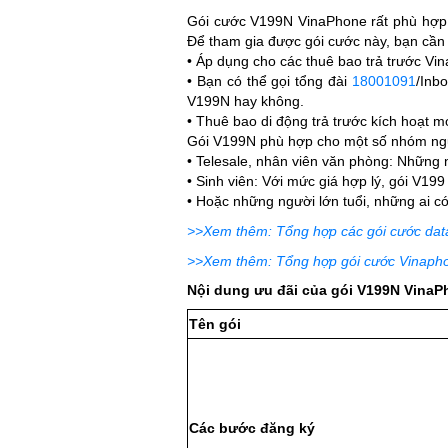
Gói cước V199N VinaPhone rất phù hợp v
Để tham gia được gói cước này, bạn cần 
• Áp dụng cho các thuê bao trả trước Vi
• Bạn có thể gọi tổng đài
18001091
/Inb
V199N hay không.
• Thuê bao di động trả trước kích hoạt m
Gói V199N phù hợp cho một số nhóm ng
• Telesale, nhân viên văn phòng: Những 
• Sinh viên: Với mức giá hợp lý, gói V199 
• Hoặc những người lớn tuổi, những ai có
>>Xem thêm: Tổng hợp các gói cước dat
>>Xem thêm: Tổng hợp gói cước Vinaphon
Nội dung ưu đãi của gói V199N Vina
Tên gói
Các bước đăng ký