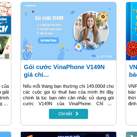
Gói cước VinaPhone V149N
VNPT VinaPhone Hà Nội thông
giá chỉ...
bá
 của
Nếu mỗi tháng bạn thường chi 149.000đ cho
VNP
 giải
các cuộc gọi từ thuê bao của mình thì đây
báo
trình
chính là lúc bạn nên cân nhắc sử dụng gói
thời
ng sử
cước V149N của VinaPhone. Chỉ với
định
149.000 VNĐ/tháng, bạn sẽ nhận được 1GB
khá
Chi tiết
data miễn phí và ưu đãi gọi thoại không giới
VNP
hạn. Cùng khám phá chi tiết gói cước ngay
để h
sau đây!
cập 