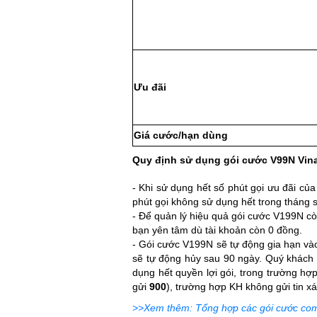
Ưu đãi
Giá cước/hạn dùng
Quy định sử dụng gói cước V99N Vina
- Khi sử dụng hết số phút gọi ưu đãi củ
phút gọi không sử dụng hết trong tháng 
- Để quản lý hiệu quả gói cước V199N còn
bạn yên tâm dù tài khoản còn 0 đồng.
- Gói cước V199N sẽ tự động gia hạn vào
sẽ tự động hủy sau 90 ngày. Quý khách
dụng hết quyền lợi gói, trong trường hợp
gửi
900
), trường hợp KH không gửi tin x
>>Xem thêm: Tổng hợp các gói cước comb