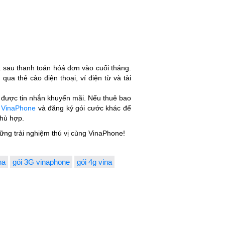
ả sau thanh toán hóá đơn vào cuối tháng.
qua thẻ cào điện thoại, ví điện từ và tài
 được tin nhắn khuyến mãi. Nếu thuê bao
c VinaPhone
và đăng ký gói cước khác để
phù hợp.
ng trải nghiệm thú vị cùng VinaPhone!
na
gói 3G vinaphone
gói 4g vina