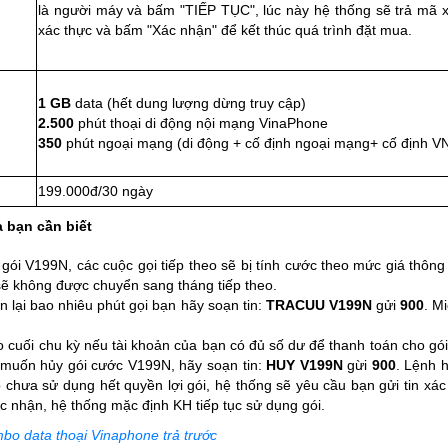
là người máy và bấm "TIẾP TỤC", lúc này hệ thống sẽ trả mã 
xác thực và bấm "Xác nhận" để kết thúc quá trình đặt mua.
1 GB
data (hết dung lượng dừng truy cập)
2.500
phút thoại di động nội mạng VinaPhone
350
phút ngoại mạng (di động + cố định ngoại mạng+ cố định V
199.000đ/30 ngày
 bạn cần biết
a gói V199N, các cuộc gọi tiếp theo sẽ bị tính cước theo mức giá thô
sẽ không được chuyển sang tháng tiếp theo.
 lại bao nhiêu phút gọi bạn hãy soạn tin:
TRACUU V199N
gửi
900
. M
 cuối chu kỳ nếu tài khoản của bạn có đủ số dư để thanh toán cho gói
 muốn hủy gói cước V199N, hãy soạn tin:
HUY V199N
gừi
900
. Lệnh h
 chưa sử dụng hết quyền lợi gói, hệ thống sẽ yêu cầu bạn gửi tin xác
ác nhận, hệ thống mặc định KH tiếp tục sử dụng gói.
o data thoại Vinaphone trả trước