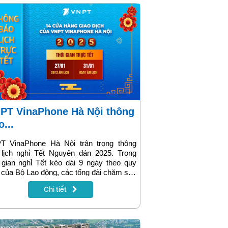
o...
T VinaPhone Hà Nội trân trọng thông
 lịch nghỉ Tết Nguyên đán 2025. Trong
 gian nghỉ Tết kéo dài 9 ngày theo quy
 của Bộ Lao động, các tổng đài chăm sóc
ch hàng cùng 14 cửa hàng giao dịch
Chi tiết
T VinaPhone tại Hà Nội vẫn hoạt động
ỗ trợ khách hàng. Thông tin chi tiết được
nhật ngay trong bài viết sau.