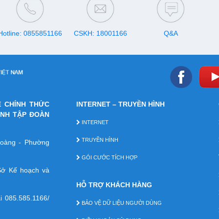
 khai
h vụ
Hotline: 0855851166
CSKH: 18001166
Q&A
E CHÍNH THỨC
INTERNET – TRUYỀN HÌNH
ÁNH TẬP ĐOÀN
INTERNET
TRUYỀN HÌNH
 Hoàng - Phường
GÓI CƯỚC TÍCH HỢP
ở Kế hoạch và
HỖ TRỢ KHÁCH HÀNG
ại
085.585.1166/
BẢO VỆ DỮ LIỆU NGƯỜI DÙNG