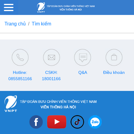
Trang chủ
Tìm kiếm
Hotline:
CSKH:
Q&A
Điều khoản
0855851166
18001166