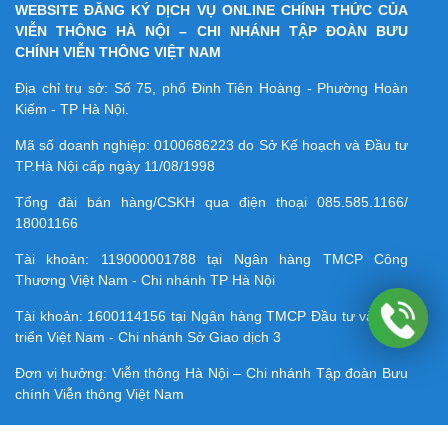
WEBSITE ĐĂNG KÝ DỊCH VỤ ONLINE CHÍNH THỨC CỦA
VIỄN THÔNG HÀ NỘI – CHI NHÁNH TẬP ĐOÀN BƯU
CHÍNH VIỄN THÔNG VIỆT NAM
Địa chỉ trụ sở: Số 75, phố Đinh Tiên Hoàng - Phường Hoàn
Kiếm - TP Hà Nội.
Mã số doanh nghiệp:
0100686223
do Sở Kế hoạch và Đầu tư
TP.Hà Nội cấp ngày 11/08/1998
Tổng đài bán hàng/CSKH qua điện thoại
085.585.1166/
18001166
Tài khoản:
119000001788
tại Ngân hàng TMCP Công
Thương Việt Nam - Chi nhánh TP Hà Nội
Tài khoản:
1600114156
tại Ngân hàng TMCP Ðầu tư và Phát
triển Việt Nam - Chi nhánh Sở Giao dịch 3
Đơn vị hưởng: Viễn thông Hà Nội – Chi nhánh Tập đoàn Bưu
chính Viễn thông Việt Nam