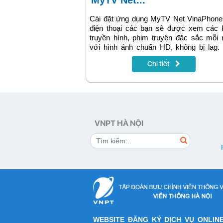
MyTV Net...
Cài đặt ứng dụng MyTV Net VinaPhone
điện thoại các bạn sẽ được xem các 
truyền hình, phim truyện đặc sắc mỗi
với hình ảnh chuẩn HD, không bị lag.
dụng hỗ trợ cho các thiết bị Smartpho
Chi tiết
hệ điều hành Android 4.2 và IOS 8.1 trở
Để sử dụng được các tính năng của
dụng MyTV Net thì chỉ cần điện thoại b
kết nối mạng wifi hoặc 3G/4G là được.
VNPT HÀ NỘI
WEBSITE ĐĂNG KÝ DỊCH VỤ ONLIN