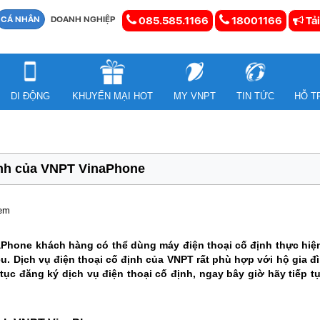
CÁ NHÂN
DOANH NGHIỆP
085.585.1166
18001166
Tải
DI ĐỘNG
KHUYẾN MẠI HOT
MY VNPT
TIN TỨC
HỖ T
ịnh của VNPT VinaPhone
xem
Phone khách hàng có thể dùng máy điện thoại cố định thực hiện c
iều. Dịch vụ điện thoại cố định của VNPT rất phù hợp với hộ gia 
ục đăng ký dịch vụ điện thoại cố định, ngay bây giờ hãy tiếp tục