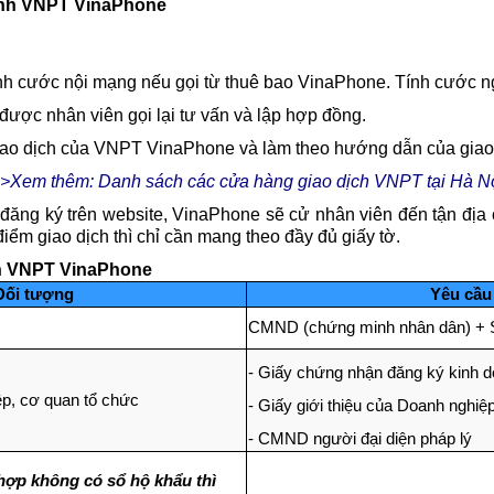
định VNPT VinaPhone
h cước nội mạng nếu gọi từ thuê bao VinaPhone. Tính cước n
được nhân viên gọi lại tư vấn và lập hợp đồng.
giao dịch của VNPT VinaPhone và làm theo hướng dẫn của giao 
>Xem thêm: Danh sách các cửa hàng giao dịch VNPT tại Hà N
 đăng ký trên website, VinaPhone sẽ cử nhân viên đến tận địa
 điểm giao dịch thì chỉ cần mang theo đầy đủ giấy tờ.
nh VNPT VinaPhone
Đối tượng
Yêu cầu
CMND (chứng minh nhân dân) + 
- Giấy chứng nhận đăng ký kinh 
p, cơ quan tổ chức
- Giấy giới thiệu của Doanh nghi
- CMND người đại diện pháp lý
hợp không có sổ hộ khẩu thì