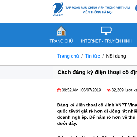
TRANG CHỦ
INTERNET - TRUYỀN HÌNH
Trang chủ
Tin tức
Nội dung
Cách đăng ký điện thoại cố đ
09:52 AM
|
06/07/2019
32,309 lượt 
Đăng ký điện thoại cố định VNPT Vina
quốc tếvới giá rẻ hơn di động rất nh
doanh nghiệp. Để nắm rõ hơn về thủ t
dưới đây.