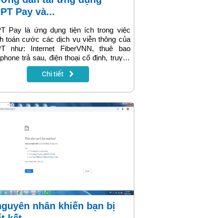
PT Pay và...
T Pay là ứng dụng tiện ích trong việc
h toán cước các dịch vụ viễn thông của
T như: Internet FiberVNN, thuê bao
phone trả sau, điện thoại cố định, truyền
 MyTV... Bài viết sau sẽ hướng dẫn chi
Chi tiết
 cách tải và thanh toán cước bằng ứng
g VNPT Pay.