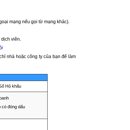
goại mạng nếu gọi từ mạng khác).
dịch viên.
ội
 chỉ nhà hoặc công ty của bạn để làm
Sổ Hộ khẩu
doanh
ệp có đóng dấu