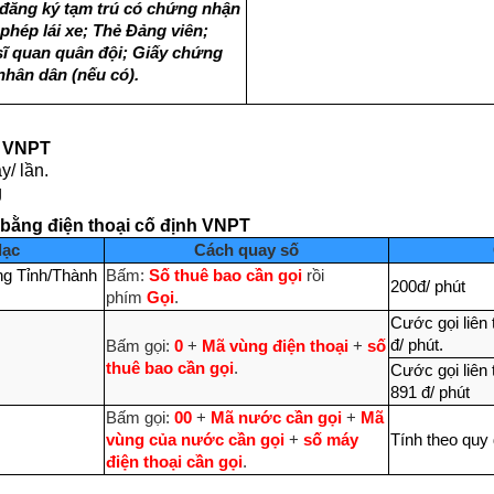
 đăng ký tạm trú có chứng nhận
hép lái xe; Thẻ Đảng viên;
ĩ quan quân đội; Giấy chứng
nhân dân (nếu có).
h VNPT
y/ lần.
g
tế bằng điện thoại cố định VNPT
lạc
Cách quay số
ong Tỉnh/Thành
Bấm:
Số thuê bao cần gọi
rồi
200đ/ phút
phím
Gọi
.
Cước gọi liên
đ/ phút.
Bấm gọi:
0
+
Mã vùng điện thoại
+
số
thuê bao cần gọi
.
Cước gọi liên
891 đ/ phút
Bấm gọi:
00
+
Mã nước cần gọi
+
Mã
vùng của nước cần gọi
+
số máy
Tính theo quy 
điện thoại cần gọi
.