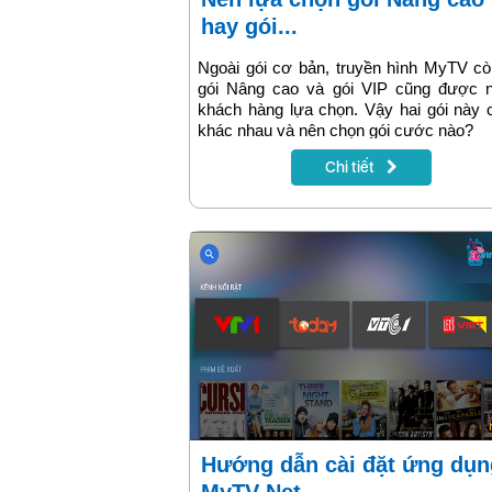
hay gói...
Ngoài gói cơ bản, truyền hình MyTV c
gói Nâng cao và gói VIP cũng được n
khách hàng lựa chọn. Vậy hai gói này 
khác nhau và nên chọn gói cước nào?
Chi tiết
Hướng dẫn cài đặt ứng dụng