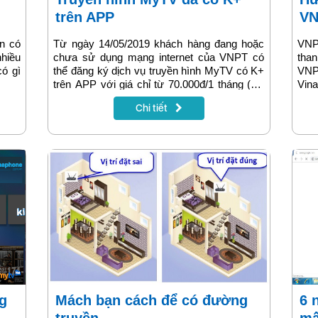
trên APP
VN
òn có
Từ ngày 14/05/2019 khách hàng đang hoặc
VNP
hiều
chưa sử dụng mạng internet của VNPT có
than
có gì
thể đăng ký dịch vụ truyền hình MyTV có K+
VNP
trên APP với giá chỉ từ 70.000đ/1 tháng (giá
Vina
chưa có VAT). Chương trình áp dụng cho
hình
Chi tiết
các khách hàng đang sử dụng Smart TV
tiết
tương thích với dịch vụ.
dụn
Mách bạn cách để có đường
6 nguyên nhân khiến bạn bị