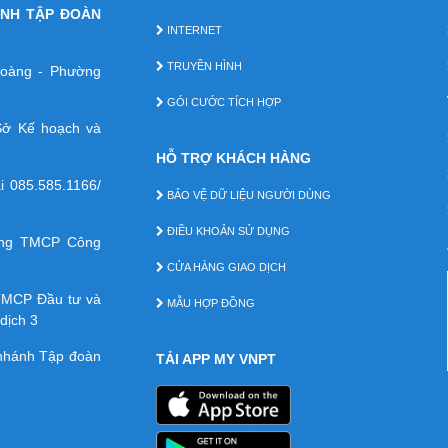
ÁNH TẬP ĐOÀN
INTERNET
TRUYỀN HÌNH
 Hoàng - Phường
GÓI CƯỚC TÍCH HỢP
ở Kế hoạch và
HỖ TRỢ KHÁCH HÀNG
ại
085.585.1166/
BẢO VỆ DỮ LIỆU NGƯỜI DÙNG
ĐIỀU KHOẢN SỬ DỤNG
àng TMCP Công
CỬA HÀNG GIAO DỊCH
TMCP Ðầu tư và
MẪU HỢP ĐỒNG
dịch 3
 nhánh Tập đoàn
TẢI APP MY VNPT