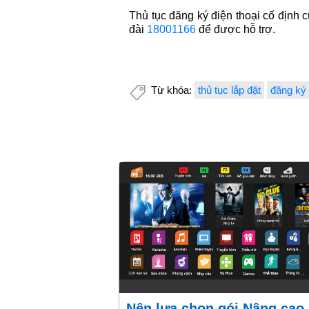
Thủ tục đăng ký điện thoại cố định 
đài
18001166
để được hỗ trợ.
Từ khóa:
thủ tục lắp đặt
đăng ký 
Nên lựa chọn gói Nâng cao