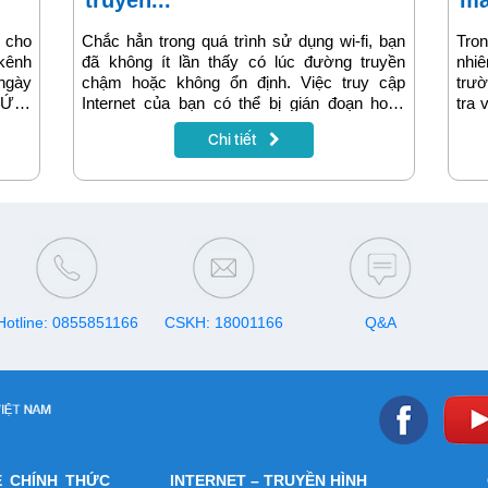
truyền...
mấ
 cho
Chắc hẳn trong quá trình sử dụng wi-fi, bạn
Tron
kênh
đã không ít lần thấy có lúc đường truyền
nhi
 ngày
chậm hoặc không ổn định. Việc truy cập
trư
 Ứng
Internet của bạn có thể bị gián đoạn hoặc
tra 
ne có
chập chờn tại một số thời điểm hoặc địa
tới 
Chi tiết
 lên.
điểm, vị trí trong nhà/cơ quan của bạn. Hãy
Bài 
 ứng
cùng tìm hiểu một số nguyên nhân của tình
thư
ạn có
trạng này.
inte
Hotline: 0855851166
CSKH: 18001166
Q&A
E CHÍNH THỨC
INTERNET – TRUYỀN HÌNH