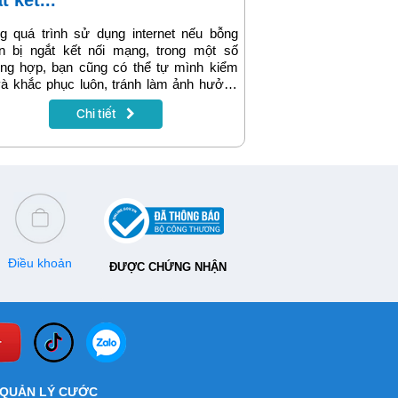
t kết...
g quá trình sử dụng internet nếu bỗng
ên bị ngắt kết nối mạng, trong một số
ờng hợp, bạn cũng có thể tự mình kiểm
và khắc phục luôn, tránh làm ảnh hưởng
công việc và nhu cầu sử dụng của bạn.
Chi tiết
viết sẽ cung cấp cho bạn 6 nguyên nhân
ờng gặp khiến bạn bị mất kết nối mạng
rnet và cách khắc phục.
Điều khoản
ĐƯỢC CHỨNG NHẬN
QUẢN LÝ CƯỚC