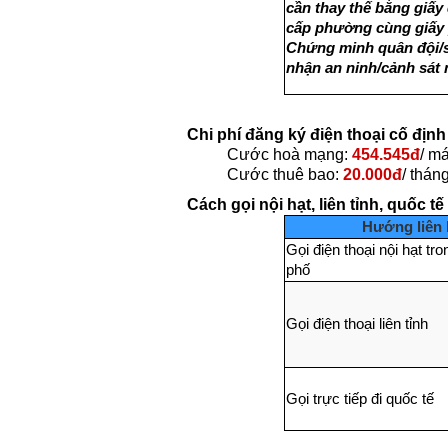
cần thay thế bằng giấy
cấp phường cùng giấy p
Chứng minh quân đội/s
nhận an ninh/cảnh sát 
Chi phí đăng ký điện thoại cố địn
Cước hoà mạng:
454.545đ
/ má
Cước thuê bao:
20.000đ
/ thán
Cách gọi nội hạt, liên tỉnh, quốc 
Hướng liên 
Gọi điện thoại nội hạt tr
phố
Gọi điện thoại liên tỉnh
Gọi trực tiếp đi quốc tế