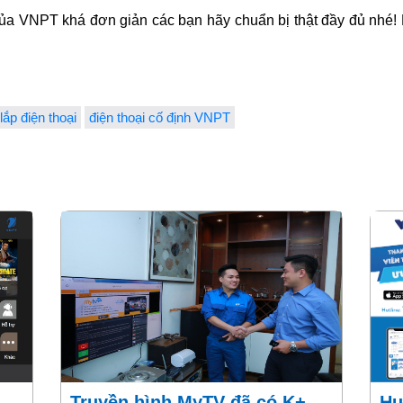
của VNPT khá đơn giản các bạn hãy chuẩn bị thật đầy đủ nhé! 
lắp điện thoại
điện thoại cố định VNPT
Truyền hình MyTV đã có K+
Hướng dẫn tải ứng dụng