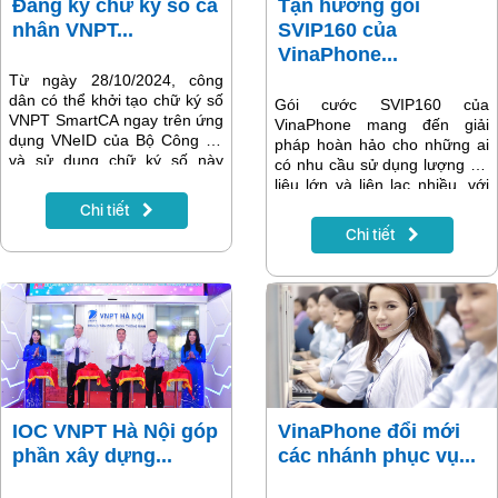
Đăng ký chữ ký số cá
Tận hưởng gói
nhân VNPT...
SVIP160 của
VinaPhone...
Từ ngày 28/10/2024, công
dân có thể khởi tạo chữ ký số
Gói cước SVIP160 của
VNPT SmartCA ngay trên ứng
VinaPhone mang đến giải
dụng VNeID của Bộ Công an
pháp hoàn hảo cho những ai
và sử dụng chữ ký số này
có nhu cầu sử dụng lượng dữ
thực hiện ký số miễn phí hoàn
liệu lớn và liên lạc nhiều, với
toàn trên các cổng dịch vụ
các ưu đãi hấp dẫn đáp ứng
Chi tiết
công. VNPT là nhà cung cấp
nhu cầu học tập, làm việc và
Chi tiết
chữ ký số đầu tiên đáp ứng
giải trí. Đây là gói cước lý
quy định an toàn để kết nối
tưởng cho khách hàng có nhu
với VNeID.
cầu cao về data hàng ngày và
các cuộc gọi dài. Hãy cùng
tìm hiểu chi tiết về gói cước
SVIP160 để xem liệu đây có
phải là lựa chọn phù hợp cho
bạn!
IOC VNPT Hà Nội góp
VinaPhone đổi mới
phần xây dựng...
các nhánh phục vụ...