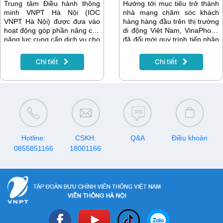
Trung tâm Điều hành thông
Hướng tới mục tiêu trở thành
minh VNPT Hà Nội (IOC
nhà mạng chăm sóc khách
VNPT Hà Nội) được đưa vào
hàng hàng đầu trên thị trường
hoạt động góp phần nâng cao
di động Việt Nam, VinaPhone
năng lực cung cấp dịch vụ cho
đã đổi mới quy trình tiếp nhận
cấp ủy Đảng, chính quyền,
và hỗ trợ khách hàng qua
doanh nghiệp và người dân
Tổng đài Chăm sóc khách
Chi tiết
Chi tiết
Thủ đô, qua đó thúc đẩy quá
hàng dịch vụ Di động
trình chuyển đổi số, xây dựng
18001091, bằng cách áp
chính quyền số, kinh tế số và
dụng chuyển đổi số và chuyên
xã hội số.
biệt hóa các nghiệp vụ hỗ trợ
khách hàng.
Hotline:
CSKH:
Q&A
Điều khoản
0855851166
18001166