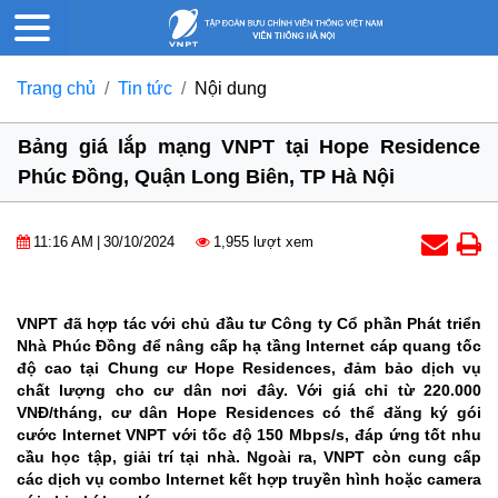
Trang chủ
Tin tức
Nội dung
Bảng giá lắp mạng VNPT tại Hope Residence
Phúc Đồng, Quận Long Biên, TP Hà Nội
11:16 AM
|
30/10/2024
1,955 lượt xem
VNPT đã hợp tác với chủ đầu tư Công ty Cổ phần Phát triển
Nhà Phúc Đồng để nâng cấp hạ tầng Internet cáp quang tốc
độ cao tại Chung cư Hope Residences, đảm bảo dịch vụ
chất lượng cho cư dân nơi đây. Với giá chỉ từ 220.000
VNĐ/tháng, cư dân Hope Residences có thể đăng ký gói
cước Internet VNPT với tốc độ 150 Mbps/s, đáp ứng tốt nhu
cầu học tập, giải trí tại nhà. Ngoài ra, VNPT còn cung cấp
các dịch vụ combo Internet kết hợp truyền hình hoặc camera