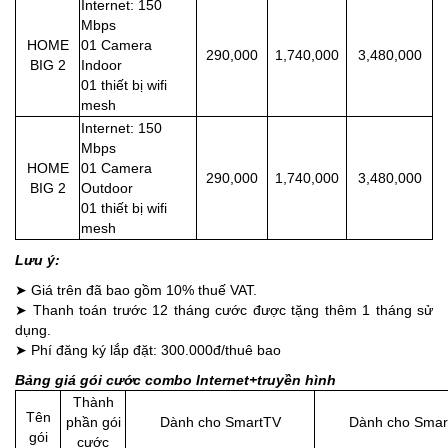
Internet: 150
Mbps
HOME
01 Camera
290,000
1,740,000
3,480,000
BIG 2
Indoor
01 thiết bị wifi
mesh
Internet: 150
Mbps
HOME
01 Camera
290,000
1,740,000
3,480,000
BIG 2
Outdoor
01 thiết bị wifi
mesh
Lưu ý:
➤ Giá trên đã bao gồm 10% thuế VAT.
➤ Thanh toán trước 12 tháng cước được tặng thêm 1 tháng sử
dụng.
➤ Phí đăng ký lắp đặt: 300.000đ/thuê bao
Bảng giá gói cước combo Internet+truyền hình
Thành
Tên
phần gói
Dành cho SmartTV
Dành cho Smar
gói
cước