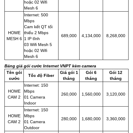
hoặc 02 Wifi
Mesh 6
Internet: 500
Mbps
Cam kết QT tối
HOME
thiểu 2 Mbps
689,000
4,134,000
8,268,000
MESH 6
1 IP tĩnh
03 Wifi Mesh 5
hoặc 02 Wifi
Mesh 6
Bảng giá gói cước Internet VNPT kèm camera
Tên gói
Giá gói 1
Gói 6
Gói 12
Tốc độ Fiber
cước
tháng
tháng
tháng
Internet: 150
HOME
Mbps
260,000
1,560,000
3,120,000
CAM 2
01 Camera
Indoor
Internet: 150
HOME
Mbps
280,000
1,680,000
3,360,000
CAM 2
01 Camera
Outdoor