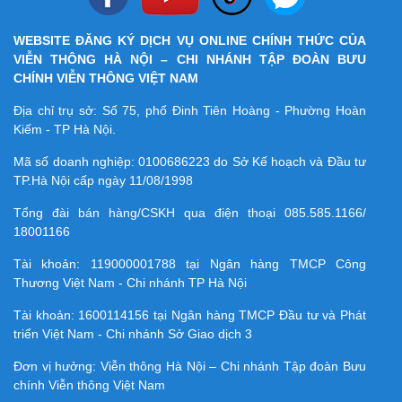
WEBSITE ĐĂNG KÝ DỊCH VỤ ONLINE CHÍNH THỨC CỦA
VIỄN THÔNG HÀ NỘI – CHI NHÁNH TẬP ĐOÀN BƯU
CHÍNH VIỄN THÔNG VIỆT NAM
Địa chỉ trụ sở: Số 75, phố Đinh Tiên Hoàng - Phường Hoàn
Kiếm - TP Hà Nội.
Mã số doanh nghiệp:
0100686223
do Sở Kế hoạch và Đầu tư
TP.Hà Nội cấp ngày 11/08/1998
Tổng đài bán hàng/CSKH qua điện thoại
085.585.1166/
18001166
Tài khoản:
119000001788
tại Ngân hàng TMCP Công
Thương Việt Nam - Chi nhánh TP Hà Nội
Tài khoản:
1600114156
tại Ngân hàng TMCP Ðầu tư và Phát
triển Việt Nam - Chi nhánh Sở Giao dịch 3
Đơn vị hưởng: Viễn thông Hà Nội – Chi nhánh Tập đoàn Bưu
chính Viễn thông Việt Nam