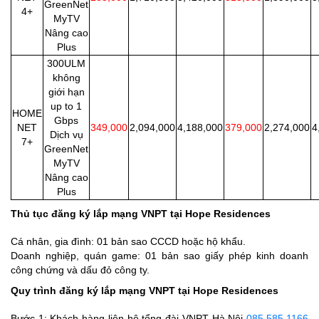
GreenNet
4+
MyTV
Nâng cao
Plus
300ULM
không
giới hạn
up to 1
HOME
Gbps
NET
349,000
2,094,000
4,188,000
379,000
2,274,000
4
Dịch vụ
7+
GreenNet
MyTV
Nâng cao
Plus
Thủ tục đăng ký lắp mạng VNPT tại Hope Residences
Cá nhân, gia đình: 01 bản sao CCCD hoặc hộ khẩu.
Doanh nghiệp, quán game: 01 bản sao giấy phép kinh doanh
công chứng và dấu đỏ công ty.
Quy trình đăng ký lắp mạng VNPT tại Hope Residences
Bước 1: Khách hàng liên hệ tổng đài VNPT Hà Nội
085.585.1166