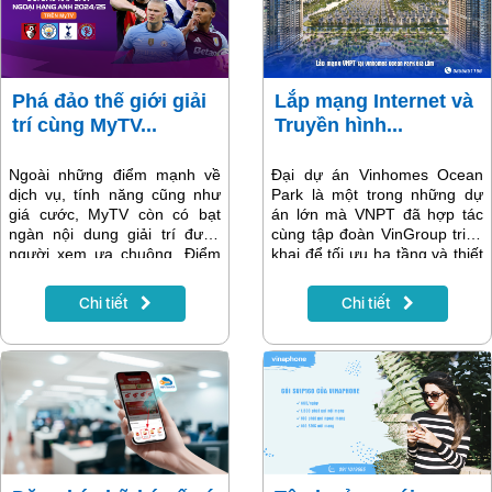
Phá đảo thế giới giải
Lắp mạng Internet và
trí cùng MyTV...
Truyền hình...
Ngoài những điểm mạnh về
Đại dự án Vinhomes Ocean
dịch vụ, tính năng cũng như
Park là một trong những dự
giá cước, MyTV còn có bạt
án lớn mà VNPT đã hợp tác
ngàn nội dung giải trí được
cùng tập đoàn VinGroup triển
người xem ưa chuộng. Điểm
khai để tối ưu hạ tầng và thiết
qua những sự kiện thể thao,
bị, đảm bảo cung cấp các dịch
phim ảnh và giải trí hấp dẫn
vụ viễn thông chất lượng cao
Chi tiết
Chi tiết
nhất sẽ có trong tháng 11 trên
cho cư dân. Khách hàng lắp
MyTV. Lưu lại ngay nếu như
mạng Internet và Truyền hình
bạn chưa biết nhé.
VNPT tại Vinhomes Ocean
Park Gia Lâm sẽ nhận được
nhiều ưu đãi hấp dẫn từ nhà
mạng, thủ tục lắp mạng
nhanh gọn. Cùng tìm hiểu các
gói cước ưu đãi trong nội
dung bài viết dưới đây.