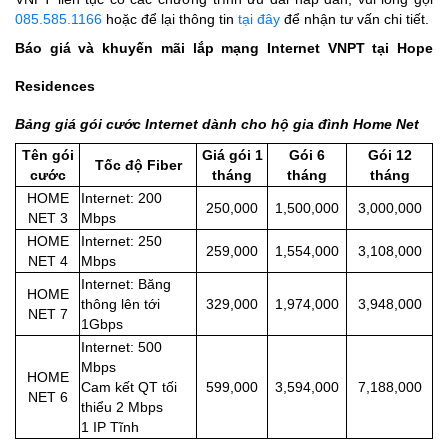
085.585.1166
hoặc để lại thông tin
tại đây
để nhận tư vấn chi tiết.
Báo giá và khuyến mãi lắp mạng Internet VNPT tại Hope
Residences
Bảng giá gói cước Internet dành cho hộ gia đình Home Net
Tên gói
Giá gói 1
Gói 6
Gói 12
Tốc độ Fiber
cước
tháng
tháng
tháng
HOME
Internet: 200
250,000
1,500,000
3,000,000
NET 3
Mbps
HOME
Internet: 250
259,000
1,554,000
3,108,000
NET 4
Mbps
Internet: Băng
HOME
thông lên tới
329,000
1,974,000
3,948,000
NET 7
1Gbps
Internet: 500
Mbps
HOME
Cam kết QT tối
599,000
3,594,000
7,188,000
NET 6
thiểu 2 Mbps
1 IP Tĩnh