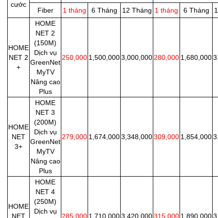
cước
Fiber
1 tháng
6 Tháng
12 Tháng
1 tháng
6 Tháng
1
HOME
NET 2
(150M)
HOME
Dịch vụ
NET 2
250,000
1,500,000
3,000,000
280,000
1,680,000
3
GreenNet
+
MyTV
Nâng cao
Plus
HOME
NET 3
(200M)
HOME
Dịch vụ
NET
279,000
1,674,000
3,348,000
309,000
1,854,000
3
GreenNet
3+
MyTV
Nâng cao
Plus
HOME
NET 4
(250M)
HOME
Dịch vụ
NET
285,000
1,710,000
3,420,000
315,000
1,890,000
3