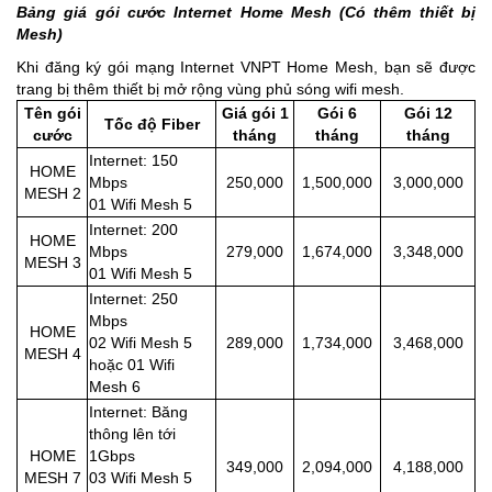
Bảng giá gói cước Internet Home Mesh (Có thêm thiết bị
Mesh)
Khi đăng ký gói mạng Internet VNPT Home Mesh, bạn sẽ được
trang bị thêm thiết bị mở rộng vùng phủ sóng wifi mesh.
Tên gói
Giá gói 1
Gói 6
Gói 12
Tốc độ Fiber
cước
tháng
tháng
tháng
Internet: 150
HOME
Mbps
250,000
1,500,000
3,000,000
MESH 2
01 Wifi Mesh 5
Internet: 200
HOME
Mbps
279,000
1,674,000
3,348,000
MESH 3
01 Wifi Mesh 5
Internet: 250
Mbps
HOME
02 Wifi Mesh 5
289,000
1,734,000
3,468,000
MESH 4
hoặc 01 Wifi
Mesh 6
Internet: Băng
thông lên tới
HOME
1Gbps
349,000
2,094,000
4,188,000
MESH 7
03 Wifi Mesh 5