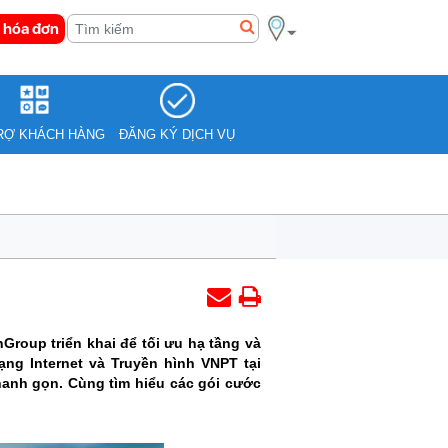
 hóa đơn
RỢ KHÁCH HÀNG
ĐĂNG KÝ DỊCH VỤ
roup triển khai để tối ưu hạ tầng và
ng Internet và Truyền hình VNPT tại
anh gọn. Cùng tìm hiểu các gói cước