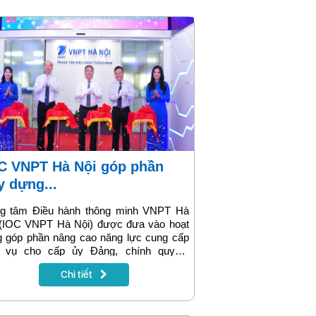
y dựng...
ng tâm Điều hành thông minh VNPT Hà
 (IOC VNPT Hà Nội) được đưa vào hoạt
g góp phần nâng cao năng lực cung cấp
h vụ cho cấp ủy Đảng, chính quyền,
nh nghiệp và người dân Thủ đô, qua đó
Chi tiết
 đẩy quá trình chuyển đổi số, xây dựng
h quyền số, kinh tế số và xã hội số.