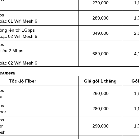
279,000
1,
ps
289,000
1,
oặc 01 Wifi Mesh 6
hông lên tới 1Gbps
349,000
2,
oặc 02 Wifi Mesh 6
ps
thiểu 2 Mbps
689,000
4,
oặc 02 Wifi Mesh 6
 camera
Tốc độ Fiber
Giá gói 1 tháng
Gói
ps
260,000
1,
or
ps
280,000
1,
oor
ps
or
290,000
1,
mesh