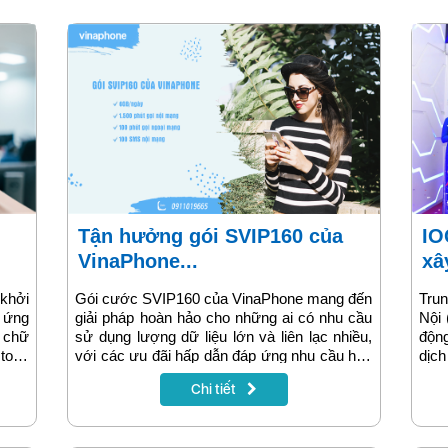
Tận hưởng gói SVIP160 của
IOC VNPT Hà Nội góp phần
VinaPhone...
xâ
khởi
Gói cước SVIP160 của VinaPhone mang đến
Tru
 ứng
giải pháp hoàn hảo cho những ai có nhu cầu
Nội
 chữ
sử dụng lượng dữ liệu lớn và liên lạc nhiều,
độn
 toàn
với các ưu đãi hấp dẫn đáp ứng nhu cầu học
dịc
 nhà
tập, làm việc và giải trí. Đây là gói cước lý
doa
Chi tiết
 quy
tưởng cho khách hàng có nhu cầu cao về
thúc
data hàng ngày và các cuộc gọi dài. Hãy
chín
cùng tìm hiểu chi tiết về gói cước SVIP160