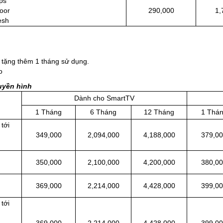
ps
oor
290,000
1,
mesh
 tặng thêm 1 tháng sử dụng.
ao
uyền hình
Dành cho SmartTV
1 Tháng
6 Tháng
12 Tháng
1 Thá
 tới
349,000
2,094,000
4,188,000
379,0
350,000
2,100,000
4,200,000
380,0
369,000
2,214,000
4,428,000
399,0
 tới
369,000
2,214,000
4,428,000
399,0