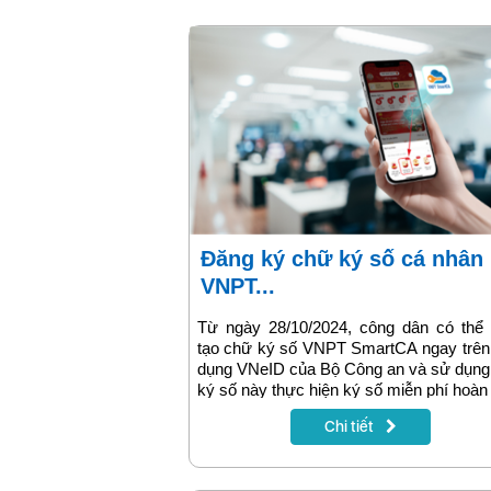
Đăng ký chữ ký số cá nhân
VNPT...
Từ ngày 28/10/2024, công dân có thể 
tạo chữ ký số VNPT SmartCA ngay trên
dụng VNeID của Bộ Công an và sử dụng
ký số này thực hiện ký số miễn phí hoàn
trên các cổng dịch vụ công. VNPT là
Chi tiết
cung cấp chữ ký số đầu tiên đáp ứng
định an toàn để kết nối với VNeID.