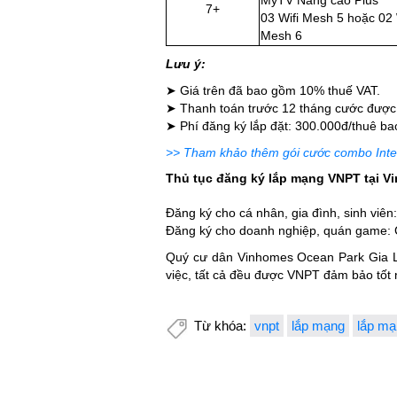
7+
03 Wifi Mesh 5 hoặc 02 
Mesh 6
Lưu ý:
➤ Giá trên đã bao gồm 10% thuế VAT.
➤ Thanh toán trước 12 tháng cước được
➤ Phí đăng ký lắp đặt: 300.000đ/thuê b
>> Tham khảo thêm gói cước combo Inter
Thủ tục đăng ký lắp mạng VNPT tại V
Đăng ký cho cá nhân, gia đình, sinh vi
Đăng ký cho doanh nghiệp, quán game: 
Quý cư dân Vinhomes Ocean Park Gia Lâm
việc, tất cả đều được VNPT đảm bảo tốt 
Từ khóa:
vnpt
lắp mạng
lắp mạ