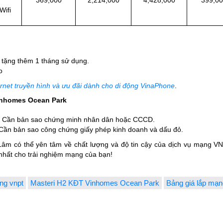
Wifi
 tặng thêm 1 tháng sử dụng.
ao
net truyền hình và ưu đãi dành cho di động VinaPhone
.
inhomes Ocean Park
ên: Cần bản sao chứng minh nhân dân hoặc CCCD.
Cần bản sao công chứng giấy phép kinh doanh và dấu đỏ.
 có thể yên tâm về chất lượng và độ tin cậy của dịch vụ mạng VNPT
nhất cho trải nghiệm mạng của bạn!
ng vnpt
Masteri H2 KĐT Vinhomes Ocean Park
Bảng giá lắp mạ