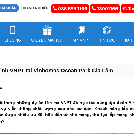
CÁ NHÂN
DOANH NGHIỆP
085.585.1166
18001166
Tải
DI ĐỘNG
KHUYẾN MẠI HOT
MY VNPT
TIN TỨC
HỖ T
hình VNPT tại Vinhomes Ocean Park Gia Lâm
em
t trong những dự án lớn mà VNPT đã hợp tác cùng tập đoàn VinG
h vụ viễn thông chất lượng cao cho cư dân. Khách hàng lắp mạ
n được nhiều ưu đãi hấp dẫn từ nhà mạng, thủ tục lắp mạng nh
y.