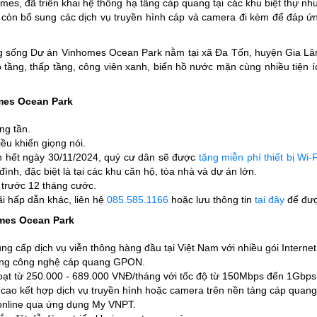
es, đã triển khai hệ thống hạ tầng cáp quang tại các khu biệt thự n
òn bổ sung các dịch vụ truyền hình cáp và camera đi kèm để đáp ứng
 sống Dự án Vinhomes Ocean Park nằm tại xã Đa Tốn, huyện Gia Lâm, 
ầng, thấp tầng, công viên xanh, biển hồ nước mặn cùng nhiều tiện íc
mes Ocean Park
ng tần.
ều khiển giọng nói.
 hết ngày 30/11/2024, quý cư dân sẽ được
tặng miễn phí thiết bị Wi-
đình, đặc biệt là tại các khu căn hộ, tòa nhà và dự án lớn.
 trước 12 tháng cước.
i hấp dẫn khác, liên hệ
085.585.1166
hoặc lưu thông tin
tại đây
để đượ
omes Ocean Park
g cấp dịch vụ viễn thông hàng đầu tại Việt Nam với nhiều gói Internet 
ng công nghệ cáp quang GPON.
ạt từ 250.000 - 689.000 VNĐ/tháng với tốc độ từ 150Mbps đến 1Gbps
ộ cao kết hợp dịch vụ truyền hình hoặc camera trên nền tảng cáp quang
online qua ứng dụng My VNPT.