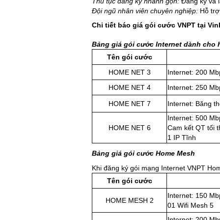
Thủ tục đăng ký nhanh gọn:
Đăng ký và l
Đội ngũ nhân viên chuyên nghiệp:
Hỗ trợ
Chi tiết báo giá gói cước VNPT tại V
Bảng giá gói cước Internet dành cho
Tên gói cước
HOME NET 3
Internet: 200 Mb
HOME NET 4
Internet: 250 Mb
HOME NET 7
Internet: Băng t
Internet: 500 Mb
HOME NET 6
Cam kết QT tối 
1 IP Tĩnh
Bảng giá gói cước Home Mesh
Khi đăng ký gói mạng Internet VNPT Hom
Tên gói cước
Internet: 150 Mb
HOME MESH 2
01 Wifi Mesh 5
Internet: 200 Mb