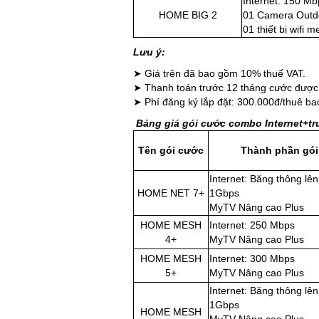
Internet: 150 Mb
HOME BIG 2
01 Camera Outd
01 thiết bị wifi 
Lưu ý:
➤ Giá trên đã bao gồm 10% thuế VAT.
➤ Thanh toán trước 12 tháng cước được
➤ Phí đăng ký lắp đặt: 300.000đ/thuê b
Bảng giá gói cước combo Internet+tr
Tên gói cước
Thành phần gói
Internet: Băng thông lên
HOME NET 7+
1Gbps
MyTV Nâng cao Plus
HOME MESH
Internet: 250 Mbps
4+
MyTV Nâng cao Plus
HOME MESH
Internet: 300 Mbps
5+
MyTV Nâng cao Plus
Internet: Băng thông lên
1Gbps
HOME MESH
MyTV Nâng cao Plus