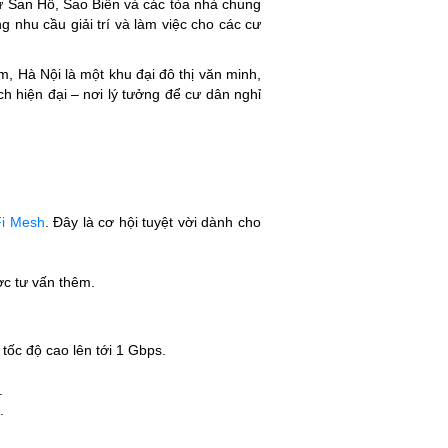
hư San Hô, Sao Biển và các tòa nhà chung
 nhu cầu giải trí và làm việc cho các cư
Hà Nội là một khu đại đô thị văn minh,
h hiện đại – nơi lý tưởng để cư dân nghỉ
Fi Mesh
. Đây là cơ hội tuyệt vời dành cho
c tư vấn thêm.
tốc độ cao lên tới 1 Gbps.
.
.