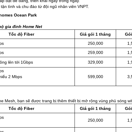
ắp đặt dễ dàng, triển khai ngay trong ngày.
 tận tình và chu đáo từ đội ngũ nhân viên VNPT.
inhomes Ocean Park
 hộ gia đình Home Net
Tốc độ Fiber
Giá gói 1 tháng
Gói
ps
250,000
1,
ps
259,000
1,
hông lên tới 1Gbps
329,000
1,
ps
thiểu 2 Mbps
599,000
3,
e Mesh, bạn sẽ được trang bị thêm thiết bị mở rộng vùng phủ sóng wi
Tốc độ Fiber
Giá gói 1 tháng
Gói
ps
250,000
1,
ps