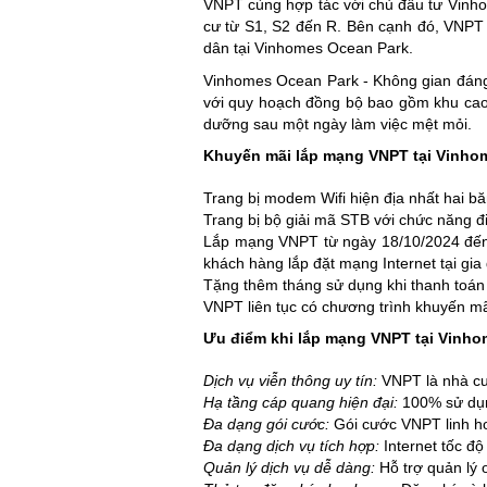
VNPT cùng hợp tác với chủ đầu tư Vinhom
cư từ S1, S2 đến R. Bên cạnh đó, VNPT c
dân tại Vinhomes Ocean Park.
Vinhomes Ocean Park - Không gian đáng
với quy hoạch đồng bộ bao gồm khu cao t
dưỡng sau một ngày làm việc mệt mỏi.
Khuyến mãi lắp mạng VNPT tại Vinho
Trang bị modem Wifi hiện địa nhất hai bă
Trang bị bộ giải mã STB với chức năng đi
Lắp mạng VNPT từ ngày 18/10/2024 đến
khách hàng lắp đặt mạng Internet tại gia 
Tặng thêm tháng sử dụng khi thanh toán
VNPT liên tục có chương trình khuyến mã
Ưu điểm khi lắp mạng VNPT tại Vinh
Dịch vụ viễn thông uy tín:
VNPT là nhà cun
Hạ tầng cáp quang hiện đại:
100% sử dụ
Đa dạng gói cước:
Gói cước VNPT linh ho
Đa dạng dịch vụ tích hợp:
Internet tốc đ
Quản lý dịch vụ dễ dàng:
Hỗ trợ quản lý 