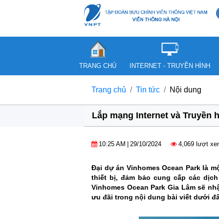
TRANG CHỦ
INTERNET - TRUYỀN HÌNH
Trang chủ
Tin tức
Nội dung
Lắp mạng Internet và Truyền 
10:25 AM
|
29/10/2024
4,069 lượt x
Đại dự án Vinhomes Ocean Park là mộ
thiết bị, đảm bảo cung cấp các dịc
Vinhomes Ocean Park Gia Lâm sẽ nhậ
ưu đãi trong nội dung bài viết dưới đâ