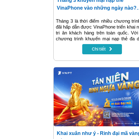
Tháng 3 khuyến mại nạp thẻ
VinaPhone vào những ngày nào?
Lịch ưu đãi chi tiết
Tháng 3 là thời điểm nhiều chương trì
đãi hấp dẫn được VinaPhone triển khai
tri ân khách hàng trên toàn quốc. Vớ
chương trình khuyến mại nạp thẻ đa d
người dùng có thể nhận thêm tiền tron
Chi tiết
khoản, được tặng data hoặc hưởng ưu
khi nạp tiền trực tuyến. Đây là cơ hội t
khách hàng tiết kiệm chi phí sử dụng dị
di động đồng thời tận hưởng nhiều tiệ
hơn từ hệ sinh thái của VinaPhone.
Khai xuân như ý - Rinh đại mã vàn