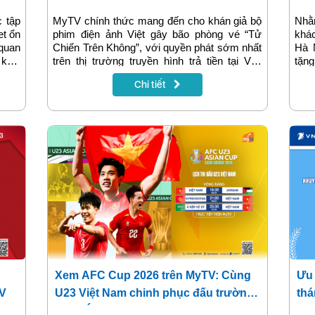
"không mất phí" trên MyTV từ
 tập
MyTV chính thức mang đến cho khán giả bộ
Nhằm
30/1/2026
et ổn
phim điện ảnh Việt gây bão phòng vé “Tử
khá
quan
Chiến Trên Không”, với quyền phát sớm nhất
Hà N
 khai
trên thị trường truyền hình trả tiền tại Việt
tặng
mạng
Nam, và đặc biệt xem không mất phí trên
int
Chi tiết
u đãi
MyTV từ ngày 30/1/2026.
15/0
 hữu
cơ 
i phí
Inte
đãi 
ngày
Xem AFC Cup 2026 trên MyTV: Cùng
Ưu 
TV
U23 Việt Nam chinh phục đấu trường
thá
châu Á