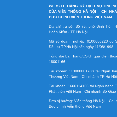
WEBSITE ĐĂNG KÝ DỊCH VỤ ONLIN
CỦA VIỄN THÔNG HÀ NỘI – CHI NH
BƯU CHÍNH VIỄN THÔNG VIỆT NAM
Địa chỉ trụ sở: Số 75, phố Đinh Tiên
Hoàn Kiếm - TP Hà Nội.
Mã số doanh nghiệp:
0100686223
do S
Đầu tư TP.Hà Nội cấp ngày 11/08/1998
Tổng đài bán hàng/CSKH qua điện tho
18001166
Tài khoản:
119000001788
tại Ngân h
Thương Việt Nam - Chi nhánh TP Hà Nội
Tài khoản:
1600114156
tại Ngân hàng 
Phát triển Việt Nam - Chi nhánh Sở Giao 
Đơn vị hưởng: Viễn thông Hà Nội – Chi
Bưu chính Viễn thông Việt Nam