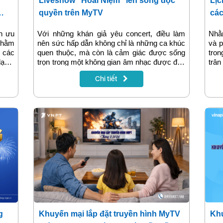
Liveshow “Hoài Niệm” lên sóng độc
Lịc
quyền trên MyTV
các
Hà 
nh ưu
Với những khán giả yêu concert, điều làm
Nhằm
 nhằm
nên sức hấp dẫn không chỉ là những ca khúc
và p
i các
quen thuộc, mà còn là cảm giác được sống
tron
ạng,
trọn trong một không gian âm nhạc được đầu
trân
g tài
tư đúng nghĩa. Liveshow “Hoài Niệm” –
tổng
Chi tiết
 đãi
chương trình do MyTV tổ chức sản xuất và
phố 
ốt để
phát độc quyền – là một điểm hẹn như vậy,
ch vụ
nơi những giọng ca hàng đầu cùng hội ngộ
n ích
trên một sân khấu được chuẩn bị chỉn chu và
giàu chiều sâu nghệ thuật.
g
Khuyến mại lắp đặt truyền hình MyTV
Khu