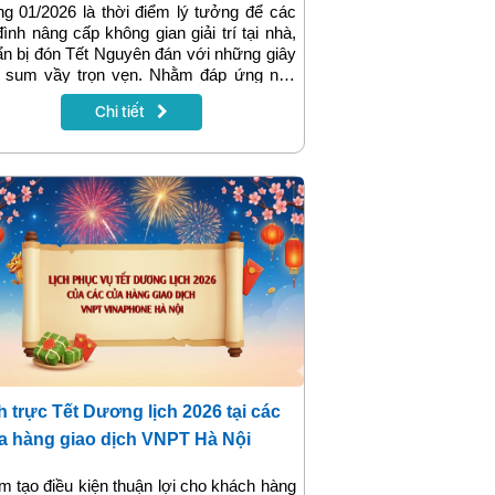
g 01/2026 là thời điểm lý tưởng để các
đình nâng cấp không gian giải trí tại nhà,
n bị đón Tết Nguyên đán với những giây
t sum vầy trọn vẹn. Nhằm đáp ứng nhu
đó, VNPT triển khai chương trình ưu đãi
Chi tiết
đặt truyền hình MyTV tháng 01/2026 với
u quyền lợi thiết thực, vừa tiết kiệm chi
sử dụng, vừa mang đến kho nội dung giải
phong phú, hấp dẫn cho mọi thành viên
g gia đình.
h trực Tết Dương lịch 2026 tại các
 hàng giao dịch VNPT Hà Nội
 tạo điều kiện thuận lợi cho khách hàng