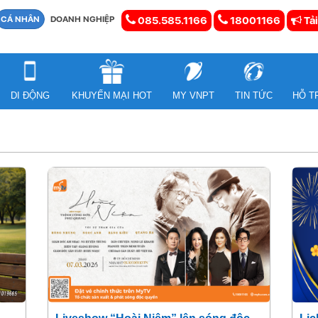
CÁ NHÂN
DOANH NGHIỆP
085.585.1166
18001166
Tải
DI ĐỘNG
KHUYẾN MẠI HOT
MY VNPT
TIN TỨC
HỖ T