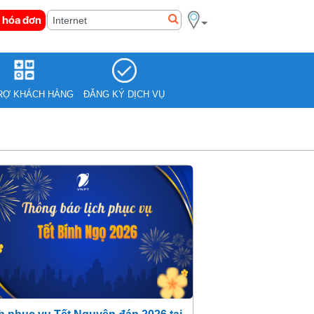
 hóa đơn
RỢ KHÁCH HÀNG
ĐĂNG KÝ DỊCH VỤ