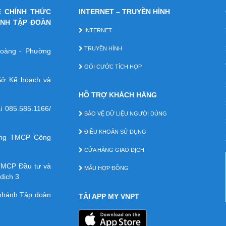
E CHÍNH THỨC
INTERNET – TRUYỀN HÌNH
ÁNH TẬP ĐOÀN
INTERNET
TRUYỀN HÌNH
 Hoàng - Phường
GÓI CƯỚC TÍCH HỢP
ở Kế hoạch và
HỖ TRỢ KHÁCH HÀNG
ại
085.585.1166/
BẢO VỆ DỮ LIỆU NGƯỜI DÙNG
ĐIỀU KHOẢN SỬ DỤNG
àng TMCP Công
CỬA HÀNG GIAO DỊCH
TMCP Ðầu tư và
MẪU HỢP ĐỒNG
dịch 3
 nhánh Tập đoàn
TẢI APP MY VNPT