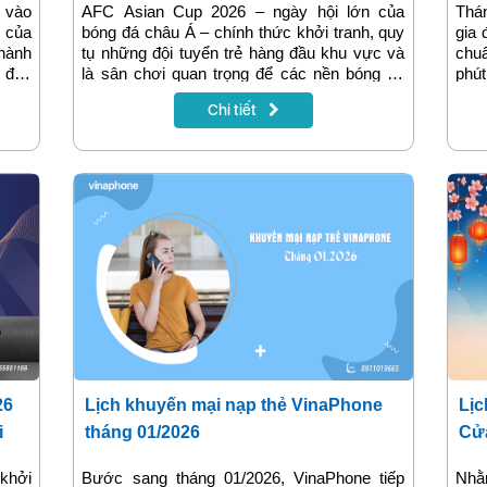
 vào
AFC Asian Cup 2026 – ngày hội lớn của
Thán
 của
bóng đá châu Á – chính thức khởi tranh, quy
gia 
 hành
tụ những đội tuyển trẻ hàng đầu khu vực và
chuẩ
i đấu
là sân chơi quan trọng để các nền bóng đá
phú
người
khẳng định vị thế. Đồng hành cùng người
cầu 
Chi tiết
 trên
hâm mộ trong mùa giải này, Truyền hình
lắp 
rưng
MyTV mang đến các trận đấu của AFC Asian
nhiề
g đá
Cup 2026 được tiếp phát chính thống, giúp
phí 
khán giả theo dõi trọn vẹn giải đấu trong một
trí 
không gian giải trí hiện đại, tiện lợi và giàu
tron
cảm xúc.
26
Lịch khuyến mại nạp thẻ VinaPhone
Lịc
i
tháng 01/2026
Cửa
khởi
Bước sang tháng 01/2026, VinaPhone tiếp
Nhằm