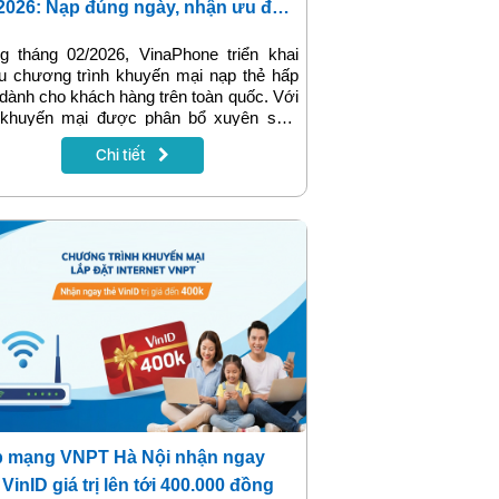
2026: Nạp đúng ngày, nhận ưu đãi
 đa
g tháng 02/2026, VinaPhone triển khai
u chương trình khuyến mại nạp thẻ hấp
dành cho khách hàng trên toàn quốc. Với
h khuyến mại được phân bổ xuyên suốt
g, khách hàng có thể dễ dàng lựa chọn
Chi tiết
 điểm nạp thẻ phù hợp để gia tăng tài
n, nhận thêm data và tối ưu chi phí sử
 dịch vụ viễn thông.
p mạng VNPT Hà Nội nhận ngay
 VinID giá trị lên tới 400.000 đồng