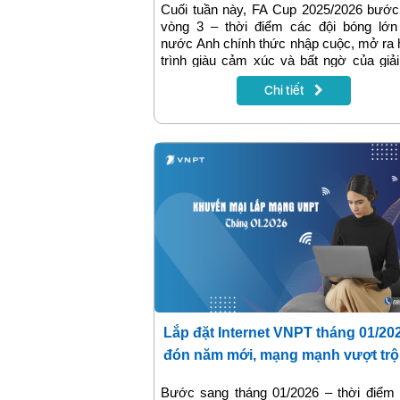
Cuối tuần này, FA Cup 2025/2026 bước
vòng 3 – thời điểm các đội bóng lớn
nước Anh chính thức nhập cuộc, mở ra
trình giàu cảm xúc và bất ngờ của giả
cúp lâu đời nhất thế giới. Tại Việt Nam, 
Chi tiết
hâm mộ có thể theo dõi trực tiếp FA Cup
MyTV, cùng sống trọn không khí đặc t
của sân chơi mang đậm bản sắc bón
Anh.
Lắp đặt Internet VNPT tháng 01/20
đón năm mới, mạng mạnh vượt trộ
Bước sang tháng 01/2026 – thời điểm 