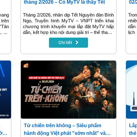
tháng 2/2026 – Có MyTV là thấy Tết
02/
tối
mang
Tháng 2/2026, nhân dịp Tết Nguyên đán Bính
Tron
trên
Ngọ, Truyền hình MyTV – VNPT triển khai
nhiề
 "Tân
chương trình khuyến mại lắp đặt MyTV hấp
dẫn 
, gia
dẫn, kết hợp kho nội dung giải trí – thể thao –
lịc
e từ
phim ảnh đặc sắc, mang đến một mùa Tết
thán
Chi tiết
 lên,
trọn vẹn niềm vui cho mọi gia đình Việt.
thời
ã 05
khoả
dụng
–
Tử chiến trên không – Siêu phẩm
Lắ
ới
hành động Việt phát "sớm nhất" và
thẻ