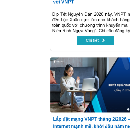
với VNPT
Dịp Tết Nguyên Đán 2026 này, VNPT 
đến Lộc Xuân cực lớn cho khách hàng 
toàn quốc với chương trình khuyến mại
Niên Rinh Ngựa Vàng". Chỉ cần đăng ký
hạn, nâng cấp gói cước VinaPhon
Chi tiết
50.000đ hoặc gói Internet 1 tháng trở
khách hàng đã có cơ hội sở hữu Đại M
chỉ vàng 9999 trong ngày vía Thần Tài.
Lắp đặt mạng VNPT tháng 2/2026 
Internet mạnh mẽ, khởi đầu năm m