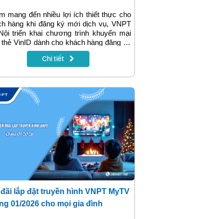
 mang đến nhiều lợi ích thiết thực cho
ch hàng khi đăng ký mới dịch vụ, VNPT
ội triển khai chương trình khuyến mại
 thẻ VinID dành cho khách hàng đăng ký
ernet VNPT và lắp mạng VNPT Hà Nội từ
Chi tiết
1/2026 đến 31/03/2026. Chương trình là
hội để khách hàng vừa sử dụng dịch vụ
rnet chất lượng cao, vừa nhận thêm ưu
giá trị lên tới 400.000đ ngay từ những
 đầu trải nghiệm.
đãi lắp đặt truyền hình VNPT MyTV
ng 01/2026 cho mọi gia đình