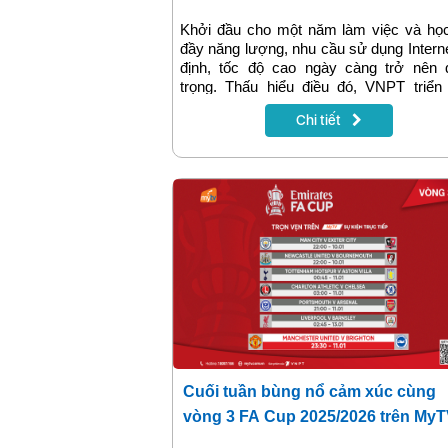
bứt phá
Khởi đầu cho một năm làm việc và học
đầy năng lượng, nhu cầu sử dụng Intern
định, tốc độ cao ngày càng trở nên 
trọng. Thấu hiểu điều đó, VNPT triển
chương trình khuyến mại lắp đặt 
Chi tiết
Internet VNPT tháng 2/2026 với nhiều ư
hấp dẫn, giúp khách hàng dễ dàng sở
đường truyền mạnh mẽ, hiện đại với ch
tiết kiệm.
Cuối tuần bùng nổ cảm xúc cùng
vòng 3 FA Cup 2025/2026 trên My