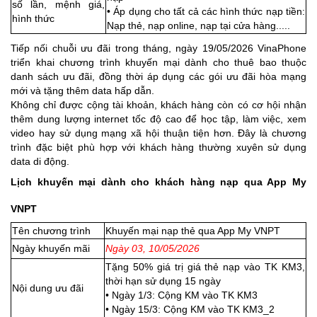
số lần, mệnh giá,
• Áp dụng cho tất cả các hình thức nạp tiền:
hình thức
Nạp thẻ, nạp online, nạp tại cửa hàng.....
Tiếp nối chuỗi ưu đãi trong tháng, ngày 19/05/2026 VinaPhone
triển khai chương trình khuyến mại dành cho thuê bao thuộc
danh sách ưu đãi, đồng thời áp dụng các gói ưu đãi hòa mạng
mới và tặng thêm data hấp dẫn.
Không chỉ được cộng tài khoản, khách hàng còn có cơ hội nhận
thêm dung lượng internet tốc độ cao để học tập, làm việc, xem
video hay sử dụng mạng xã hội thuận tiện hơn. Đây là chương
trình đặc biệt phù hợp với khách hàng thường xuyên sử dụng
data di động.
Lịch khuyến mại dành cho khách hàng nạp qua App My
VNPT
Tên chương trình
Khuyến mại nạp thẻ qua App My VNPT
Ngày khuyến mãi
Ngày 03, 10/05/2026
Tặng 50% giá trị giá thẻ nạp vào TK KM3,
thời hạn sử dụng 15 ngày
Nội dung ưu đãi
• Ngày 1/3: Cộng KM vào TK KM3
• Ngày 15/3: Cộng KM vào TK KM3_2