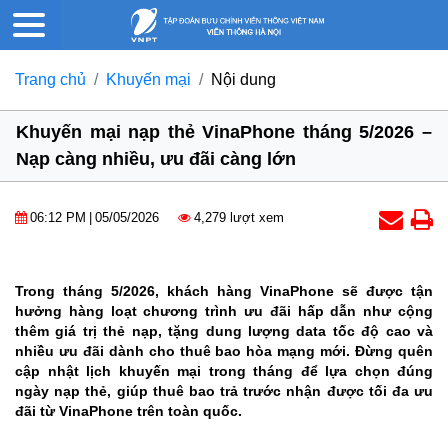
Trang chủ
Khuyến mại
Nội dung
Khuyến mại nạp thẻ VinaPhone tháng 5/2026 –
Nạp càng nhiều, ưu đãi càng lớn
06:12 PM
|
05/05/2026
4,279 lượt xem
Trong tháng 5/2026, khách hàng VinaPhone sẽ được tận
hưởng hàng loạt chương trình ưu đãi hấp dẫn như cộng
thêm giá trị thẻ nạp, tặng dung lượng data tốc độ cao và
nhiều ưu đãi dành cho thuê bao hòa mạng mới. Đừng quên
cập nhật lịch khuyến mại trong tháng để lựa chọn đúng
ngày nạp thẻ, giúp thuê bao trả trước nhận được tối đa ưu
đãi từ VinaPhone trên toàn quốc.