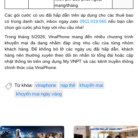
mạng/tháng.
Các gói cước có ưu đãi hấp dẫn trên áp dụng cho các thuê bao
có trong danh sách, inbox ngay zalo
0911.019.665
nếu bạn cần
chọn gói cước phù hợp với nhu cầu nhé!
Trong tháng 5/2026, VinaPhone mang đến nhiều chương trình
khuyến mại đa dạng nhằm đáp ứng nhu cầu của từng nhóm
khách hàng. Để không bỏ lỡ các ngày ưu đãi hấp dẫn, khách
hàng nên thường xuyên theo dõi tin nhắn từ tổng đài hoặc cập
nhật thông tin trên ứng dụng My VNPT và các kênh truyền thông
chính thức của VinaPhone.
Từ khóa:
vinaphone
nạp thẻ
khuyến mại
khuyến mại ngày vàng