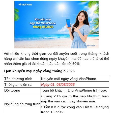
Với nhiều khung thời gian ưu đãi xuyên suốt trong tháng, khách
hàng chỉ cần lựa chọn đúng ngày khuyến mại để nạp thẻ là có thể
nhận thêm giá trị tài khoản hấp dẫn lên tới 50%.
Lịch khuyến mại ngày vàng tháng 5.2026
Tên chương trình
Khuyến mãi ngày vàng VinaPhone
Thời gian diễn ra
Ngày 01, 08/05/2026
Đối tượng
Toàn bộ khách hàng VinaPhone trả trước
• Tặng 20% giá trị thẻ nạp khi thực hiện
nạp thẻ vào các ngày khuyến mãi.
Nội dung chương trình
• Tiền KM được cộng vào TKKM3 sử dụng
trong 15 ngày