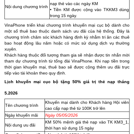
nạp thẻ vào các ngày KM
Nội dung chương trình
• Tiền KM được cộng vào TKKM3 dùng
trong 15 ngày.
VinaPhone triển khai chương trình khuyến mại cục bộ dành cho
một số thuê bao thuộc danh sách ưu đãi của hệ thống. Đây là
chương trình chăm sóc khách hàng định kỳ nhằm tri ân các thuê
bao hoạt động lâu năm hoặc có mức sử dụng dịch vụ thường
xuyên.
Khách hàng thuộc đối tượng tham gia sẽ nhận được tin nhắn mời
tham dự chương trình từ tổng đài VinaPhone. Khi nạp tiền trong
thời gian khuyến mại, thuê bao sẽ được cộng thêm ưu đãi trực
tiếp vào tài khoản theo quy định.
Lịch khuyến mại cục bộ tặng 50% giá trị thẻ nạp tháng
5.2026
Khuyến mại dành cho Khách hàng Hội viên
Tên chương trình
cao cấp nạp thẻ từ 100K trở lên
Ngày khuyến mãi
Ngày 05/05/2026
KM 50% mệnh giá thẻ nạp vào TK KM3_1,
Nội dung ưu đãi
thời hạn sử dụng 15 ngày