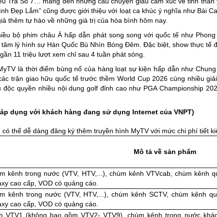
u Tra Số 7… mang đến những câu chuyện giàu cảm xúc về tinh thần yê
nh Đẹp Lắm” cũng được giới thiệu với loạt ca khúc ý nghĩa như Bài 
ả thêm tự hào về những giá trị của hòa bình hôm nay.
hiều bộ phim châu Á hấp dẫn phát song song với quốc tế như Phon
 tâm lý hình sự Hàn Quốc Bù Nhìn Bóng Đêm. Đặc biệt, show thực tế 
gần 11 triệu lượt xem chỉ sau 4 tuần phát sóng.
n MyTV là thời điểm bùng nổ của hàng loạt sự kiện hấp dẫn như Chun
ác trận giao hữu quốc tế trước thềm World Cup 2026 cùng nhiều giải
 độc quyền nhiều nội dung golf đỉnh cao như PGA Championship 20
(áp dụng với khách hàng đang sử dụng Internet của VNPT)
ó thể dễ dàng đăng ký thêm truyền hình MyTV với mức chi phí tiết ki
Mô tả về sản phẩm
m kênh trong nước (VTV, HTV,...), chùm kênh VTVcab, chùm kênh q
axy cao cấp, VOD có quảng cáo.
m kênh trong nước (VTV, HTV,...), chùm kênh SCTV, chùm kênh q
axy cao cấp, VOD có quảng cáo.
h VTV1 (không bao gồm VTV2- VTV9), chùm kênh trong nước khác