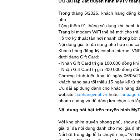
Ưu đãi lắp đặt truyền hình MyTV thán
Trong tháng 5/2026, khách hàng đăng k
như:
Tặng thêm 01 tháng sử dụng khi thanh t
Trang bị modem WiFi thế hệ mới cho trải
Hỗ trợ kỹ thuật tận nơi nhanh chóng bởi
Nội dung giải trí đa dạng phù hợp cho cả 
Khách hàng đăng ký combo Internet VNP
dưới dạng Gift Card:
- Nhận Gift Card trị giá 100.000 đồng kh
- Nhận Gift Card trị giá 200.000 đồng đối
Chương trình triển khai từ ngày 06/05/2
khách hàng sau tối thiểu 15 ngày kể từ t
Ưu đãi áp dụng dành cho khách hàng đăn
website
banhangvnpt.vn
hoặc
fanpage 
nhanh chóng và dễ dàng lựa chọn lịch lắ
Nội dung nổi bật trên truyền hình My
Với kho phim truyện phong phú, show giải
giải trí đa nội dung dành cho mọi gia đình
Nổi bật trong dịp lễ là chuyên mục “Vì