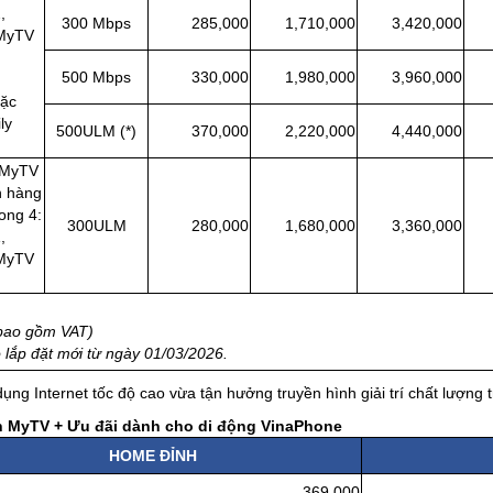
,
300 Mbps
285,000
1,710,000
3,420,000
2
 MyTV
500 Mbps
330,000
1,980,000
3,960,000
2
oặc
ly
500ULM (*)
370,000
2,220,000
4,440,000
3
 MyTV
h hàng
rong 4:
300ULM
280,000
1,680,000
3,360,000
,
 MyTV
đã bao gồm VAT)
lắp đặt mới từ ngày 01/03/2026.
ng Internet tốc độ cao vừa tận hưởng truyền hình giải trí chất lượng 
nh MyTV + Ưu đãi dành cho di động VinaPhone
HOME ĐỈNH
369.000