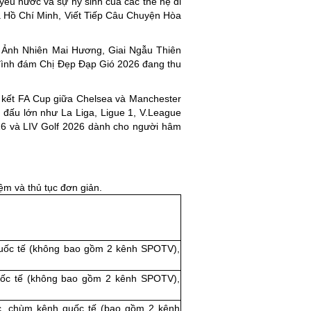
u nước và sự hy sinh của các thế hệ đi
Ca Hồ Chí Minh, Viết Tiếp Câu Chuyện Hòa
g Ảnh Nhiên Mai Hương, Giai Ngẫu Thiên
đình đám Chị Đẹp Đạp Gió 2026 đang thu
g kết FA Cup giữa Chelsea và Manchester
 đấu lớn như La Liga, Ligue 1, V.League
26 và LIV Golf 2026 dành cho người hâm
ệm và thủ tục đơn giản.
uốc tế (không bao gồm 2 kênh SPOTV),
uốc tế (không bao gồm 2 kênh SPOTV),
, chùm kênh quốc tế (bao gồm 2 kênh