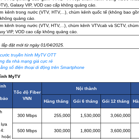
TV), Galaxy VIP, VOD cao cấp không quảng cáo.
m kênh trong nước (VTV, HTV,...), chùm kênh quốc tế (không bao g
 không quảng cáo.
m kênh trong nước (VTV, HTV,...), chùm kênh VTVcab và SCTV, chùm
axy VIP, VOD cao cấp không quảng cáo.
lắp đặt mới từ ngày 01/04/2025.
 cước truyền hình MyTV OTT
g đa nhà mạng giá cực rẻ
ằng số điện thoại di động trên Smartphone
hình MyTV
ình
Nội thành
Tốc độ Fiber
 bảo
VNN
Hàng tháng
Gói 6 tháng
Gói 12 tháng
Hà
nh
300 Mbps
255,000
1,530,000
3,060,000
2
 lựa
 4:
500 Mbps
300,000
1,800,000
3,600,000
2
1 hoặc