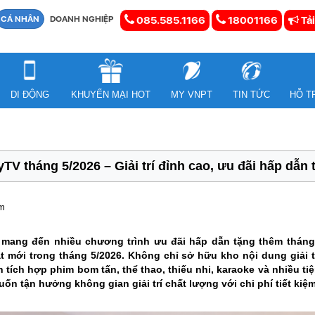
CÁ NHÂN
DOANH NGHIỆP
085.585.1166
18001166
Tải
DI ĐỘNG
KHUYẾN MẠI HOT
MY VNPT
TIN TỨC
HỖ T
TV tháng 5/2026 – Giải trí đỉnh cao, ưu đãi hấp dẫn
em
 mang đến nhiều chương trình ưu đãi hấp dẫn tặng thêm tháng 
 mới trong tháng 5/2026. Không chỉ sở hữu kho nội dung giải t
tích hợp phim bom tấn, thể thao, thiếu nhi, karaoke và nhiều tiện
n tận hưởng không gian giải trí chất lượng với chi phí tiết kiệm