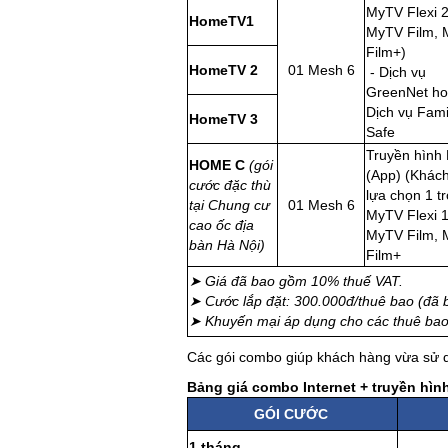
MyTV Flexi 2
HomeTV1
MyTV Film,
Film+)
HomeTV 2
01 Mesh 6
- Dịch vụ
GreenNet h
Dịch vụ Fami
HomeTV 3
Safe
Truyền hình
HOME C
(gói
(App) (Khác
cước đặc thù
lựa chọn 1 t
tại Chung cư
01 Mesh 6
MyTV Flexi 1
cao ốc địa
MyTV Film,
bàn Hà Nội)
Film+
➤ Giá đã bao gồm 10% thuế VAT.
➤ Cước lắp đặt: 300.000đ/thuê bao (
➤ Khuyến mại áp dụng cho các thuê bao 
Các gói combo giúp khách hàng vừa sử dụ
Bảng giá combo Internet + truyền hì
GÓI CƯỚC
1 tháng