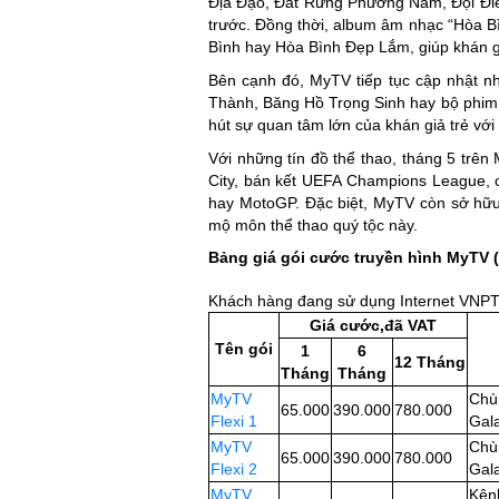
Địa Đạo, Đất Rừng Phương Nam, Đội Điề
trước. Đồng thời, album âm nhạc “Hòa Bì
Bình hay Hòa Bình Đẹp Lắm, giúp khán gi
Bên cạnh đó, MyTV tiếp tục cập nhật n
Thành, Băng Hồ Trọng Sinh hay bộ phim
hút sự quan tâm lớn của khán giả trẻ với 
Với những tín đồ thể thao, tháng 5 trê
City, bán kết UEFA Champions League, c
hay MotoGP. Đặc biệt, MyTV còn sở hữu
mộ môn thể thao quý tộc này.
Bảng giá gói cước truyền hình MyTV 
Khách hàng đang sử dụng Internet VNPT c
Giá cước,đã VAT
Tên gói
1
6
12 Tháng
Tháng
Tháng
MyTV
Chù
65.000
390.000
780.000
Flexi 1
Gal
MyTV
Chù
65.000
390.000
780.000
Flexi 2
Gal
MyTV
Kên