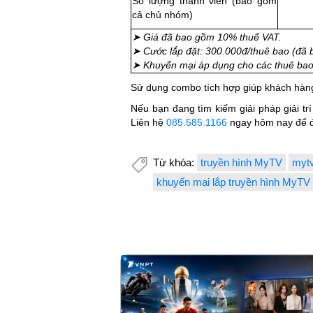
Số lượng thành viên (bao gồm
cả chủ nhóm)
➤ Giá đã bao gồm 10% thuế VAT.
➤ Cước lắp đặt: 300.000đ/thuê bao (đã
➤ Khuyến mại áp dụng cho các thuê bao 
Sử dụng combo tích hợp giúp khách hàng 
Nếu bạn đang tìm kiếm giải pháp giải trí
Liên hệ
085.585.1166
ngay hôm nay để đư
Từ khóa:
truyền hình MyTV
myt
khuyến mại lắp truyền hình MyTV