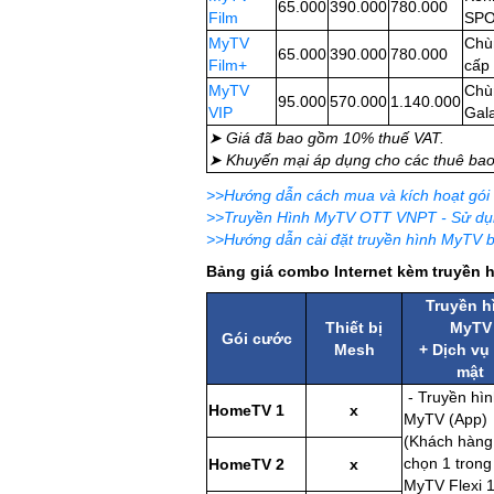
65.000
390.000
780.000
Film
SPO
MyTV
Chù
65.000
390.000
780.000
Film+
cấp
MyTV
Chù
95.000
570.000
1.140.000
VIP
Gal
➤ Giá đã bao gồm 10% thuế VAT.
➤ Khuyến mại áp dụng cho các thuê bao 
>>Hướng dẫn cách mua và kích hoạt gói
>>Truyền Hình MyTV OTT VNPT - Sử dụn
>>Hướng dẫn cài đặt truyền hình MyTV b
Bảng giá combo Internet kèm truyền 
Truyền h
Thiết bị
MyTV
Gói cước
Mesh
+ Dịch vụ
mật
- Truyền hì
HomeTV 1
x
MyTV (App)
(Khách hàng
chọn 1 trong
HomeTV 2
x
MyTV Flexi 