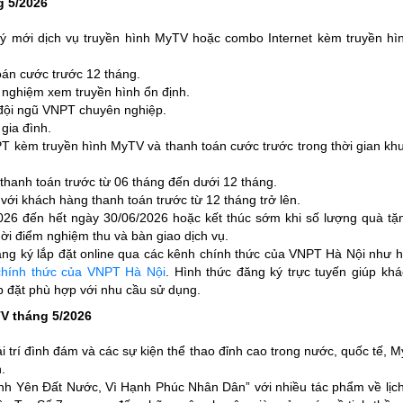
g 5/2026
ý mới dịch vụ truyền hình MyTV hoặc combo Internet kèm truyền h
oán cước trước 12 tháng.
 nghiệm xem truyền hình ổn định.
 đội ngũ VNPT chuyên nghiệp.
gia đình.
T kèm truyền hình MyTV và thanh toán cước trước trong thời gian kh
i thanh toán trước từ 06 tháng đến dưới 12 tháng.
 với khách hàng thanh toán trước từ 12 tháng trở lên.
026 đến hết ngày 30/06/2026 hoặc kết thúc sớm khi số lượng quà tặn
hời điểm nghiệm thu và bàn giao dịch vụ.
g ký lắp đặt online qua các kênh chính thức của VNPT Hà Nội như h
chính thức của VNPT Hà Nội
. Hình thức đăng ký trực tuyến giúp khá
p đặt phù hợp với nhu cầu sử dụng.
TV tháng 5/2026
 trí đình đám và các sự kiện thể thao đỉnh cao trong nước, quốc tế, My
.
 Bình Yên Đất Nước, Vì Hạnh Phúc Nhân Dân” với nhiều tác phẩm về lị